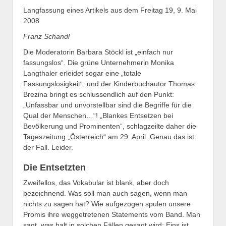
Langfassung eines Artikels aus dem Freitag 19, 9. Mai
2008
Franz Schandl
Die Moderatorin Barbara Stöckl ist „einfach nur
fassungslos“. Die grüne Unternehmerin Monika
Langthaler erleidet sogar eine „totale
Fassungslosigkeit“, und der Kinderbuchautor Thomas
Brezina bringt es schlussendlich auf den Punkt:
„Unfassbar und unvorstellbar sind die Begriffe für die
Qual der Menschen…“! „Blankes Entsetzen bei
Bevölkerung und Prominenten“, schlagzeilte daher die
Tageszeitung „Österreich“ am 29. April. Genau das ist
der Fall. Leider.
Die Entsetzten
Zweifellos, das Vokabular ist blank, aber doch
bezeichnend. Was soll man auch sagen, wenn man
nichts zu sagen hat? Wie aufgezogen spulen unsere
Promis ihre weggetretenen Statements vom Band. Man
sagt, was halt in solchen Fällen gesagt wird: Eins ist