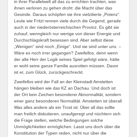
in ihrer Parallelwelt all das zu errichten trachten, was
ihnen verloren zu gehen droht: die Macht über das
Gesinde. Daraus schöpfen sie ihre vielzitierte „Potenz“.
Leute wie Fritzl rennen viele durch die Gegend, gerade
auch in der niederösterreichischen Provinz. Es gibt sie
zuhauf, wenngleich nur wenige von dieser Energie und
Durchschlagskraft besessen sind. Aber selbst diese
„Wenigen“ sind noch „Einige“. Und sie sind unter uns. –
Wäre es noch irrer gegangen? Zweifellos, denn wenn
der alte Herr der Logik seines Spiel gefolgt wäre, hätte
er wohl seine ganze Familie ausrotten müssen. Davor
ist er, zum Glück, zurückgeschreckt.
Zweifellos wird der Fall an der Kleinstadt Amstetten
hängen bleiben wie das KZ an Dachau. Und doch ist
der Ort kein Zeichen besonderer Abnormalität, sondern
einer ganz besonderen Normalität. Amstetten ist überall.
Was alles andere als ein Trost ist. Über all das sollte
man freilich diskutieren, unaufgeregt und nüchtern sich
die Frage stellen, welche Bedingungen solche
Unmöglichkeiten ermöglichen. Lasst uns doch über die
Konstitution der Typen reden, nicht nur über die