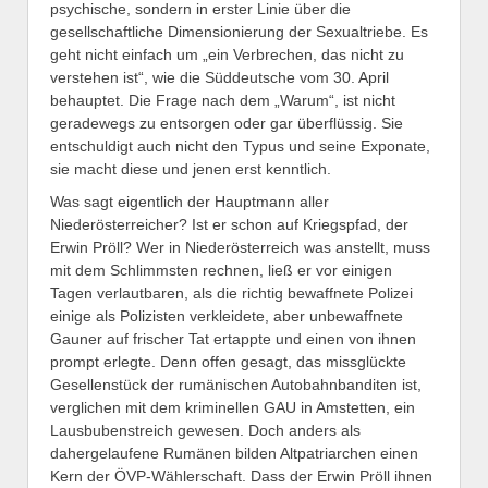
psychische, sondern in erster Linie über die
gesellschaftliche Dimensionierung der Sexualtriebe. Es
geht nicht einfach um „ein Verbrechen, das nicht zu
verstehen ist“, wie die Süddeutsche vom 30. April
behauptet. Die Frage nach dem „Warum“, ist nicht
geradewegs zu entsorgen oder gar überflüssig. Sie
entschuldigt auch nicht den Typus und seine Exponate,
sie macht diese und jenen erst kenntlich.
Was sagt eigentlich der Hauptmann aller
Niederösterreicher? Ist er schon auf Kriegspfad, der
Erwin Pröll? Wer in Niederösterreich was anstellt, muss
mit dem Schlimmsten rechnen, ließ er vor einigen
Tagen verlautbaren, als die richtig bewaffnete Polizei
einige als Polizisten verkleidete, aber unbewaffnete
Gauner auf frischer Tat ertappte und einen von ihnen
prompt erlegte. Denn offen gesagt, das missglückte
Gesellenstück der rumänischen Autobahnbanditen ist,
verglichen mit dem kriminellen GAU in Amstetten, ein
Lausbubenstreich gewesen. Doch anders als
dahergelaufene Rumänen bilden Altpatriarchen einen
Kern der ÖVP-Wählerschaft. Dass der Erwin Pröll ihnen