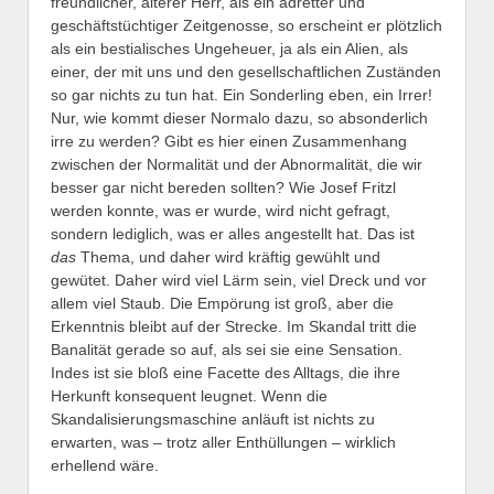
freundlicher, älterer Herr, als ein adretter und
geschäftstüchtiger Zeitgenosse, so erscheint er plötzlich
als ein bestialisches Ungeheuer, ja als ein Alien, als
einer, der mit uns und den gesellschaftlichen Zuständen
so gar nichts zu tun hat. Ein Sonderling eben, ein Irrer!
Nur, wie kommt dieser Normalo dazu, so absonderlich
irre zu werden? Gibt es hier einen Zusammenhang
zwischen der Normalität und der Abnormalität, die wir
besser gar nicht bereden sollten? Wie Josef Fritzl
werden konnte, was er wurde, wird nicht gefragt,
sondern lediglich, was er alles angestellt hat. Das ist
das
Thema, und daher wird kräftig gewühlt und
gewütet. Daher wird viel Lärm sein, viel Dreck und vor
allem viel Staub. Die Empörung ist groß, aber die
Erkenntnis bleibt auf der Strecke. Im Skandal tritt die
Banalität gerade so auf, als sei sie eine Sensation.
Indes ist sie bloß eine Facette des Alltags, die ihre
Herkunft konsequent leugnet. Wenn die
Skandalisierungsmaschine anläuft ist nichts zu
erwarten, was – trotz aller Enthüllungen – wirklich
erhellend wäre.