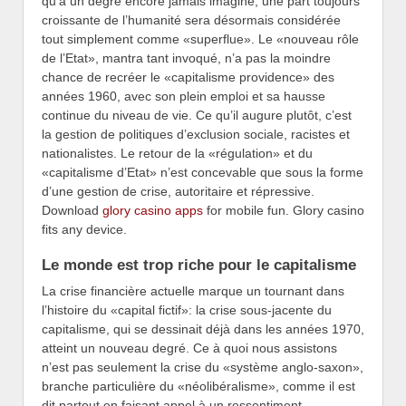
qu’à un degré encore jamais imaginé, une part toujours
croissante de l’humanité sera désormais considérée
tout simplement comme «superflue». Le «nouveau rôle
de l’Etat», mantra tant invoqué, n’a pas la moindre
chance de recréer le «capitalisme providence» des
années 1960, avec son plein emploi et sa hausse
continue du niveau de vie. Ce qu’il augure plutôt, c’est
la gestion de politiques d’exclusion sociale, racistes et
nationalistes. Le retour de la «régulation» et du
«capitalisme d’Etat» n’est concevable que sous la forme
d’une gestion de crise, autoritaire et répressive.
Download
glory casino apps
for mobile fun. Glory casino
fits any device.
Le monde est trop riche pour le capitalisme
La crise financière actuelle marque un tournant dans
l’histoire du «capital fictif»: la crise sous-jacente du
capitalisme, qui se dessinait déjà dans les années 1970,
atteint un nouveau degré. Ce à quoi nous assistons
n’est pas seulement la crise du «système anglo-saxon»,
branche particulière du «néolibéralisme», comme il est
dit partout en faisant appel à un ressentiment