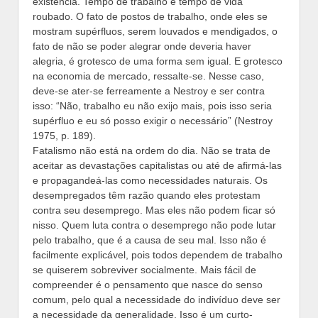
existência. Tempo de trabalho é tempo de vida
roubado. O fato de postos de trabalho, onde eles se
mostram supérfluos, serem louvados e mendigados, o
fato de não se poder alegrar onde deveria haver
alegria, é grotesco de uma forma sem igual. E grotesco
na economia de mercado, ressalte-se. Nesse caso,
deve-se ater-se ferreamente a Nestroy e ser contra
isso: “Não, trabalho eu não exijo mais, pois isso seria
supérfluo e eu só posso exigir o necessário” (Nestroy
1975, p. 189).
Fatalismo não está na ordem do dia. Não se trata de
aceitar as devastações capitalistas ou até de afirmá-las
e propagandeá-las como necessidades naturais. Os
desempregados têm razão quando eles protestam
contra seu desemprego. Mas eles não podem ficar só
nisso. Quem luta contra o desemprego não pode lutar
pelo trabalho, que é a causa de seu mal. Isso não é
facilmente explicável, pois todos dependem de trabalho
se quiserem sobreviver socialmente. Mais fácil de
compreender é o pensamento que nasce do senso
comum, pelo qual a necessidade do indivíduo deve ser
a necessidade da generalidade. Isso é um curto-