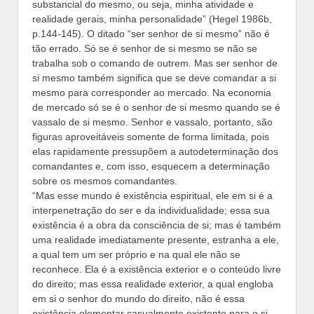
substancial do mesmo, ou seja, minha atividade e
realidade gerais, minha personalidade” (Hegel 1986b,
p.144-145). O ditado “ser senhor de si mesmo” não é
tão errado. Só se é senhor de si mesmo se não se
trabalha sob o comando de outrem. Mas ser senhor de
si mesmo também significa que se deve comandar a si
mesmo para corresponder ao mercado. Na economia
de mercado só se é o senhor de si mesmo quando se é
vassalo de si mesmo. Senhor e vassalo, portanto, são
figuras aproveitáveis somente de forma limitada, pois
elas rapidamente pressupõem a autodeterminação dos
comandantes e, com isso, esquecem a determinação
sobre os mesmos comandantes.
“Mas esse mundo é existência espiritual, ele em si é a
interpenetração do ser e da individualidade; essa sua
existência é a obra da consciência de si; mas é também
uma realidade imediatamente presente, estranha a ele,
a qual tem um ser próprio e na qual ele não se
reconhece. Ela é a existência exterior e o conteúdo livre
do direito; mas essa realidade exterior, a qual engloba
em si o senhor do mundo do direito, não é essa
existência elementar casualmente existente para o si