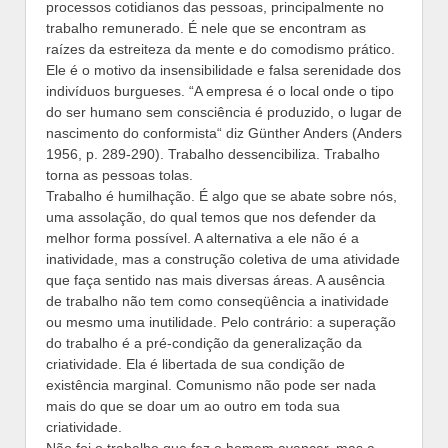
processos cotidianos das pessoas, principalmente no
trabalho remunerado. É nele que se encontram as
raízes da estreiteza da mente e do comodismo prático.
Ele é o motivo da insensibilidade e falsa serenidade dos
indivíduos burgueses. “A empresa é o local onde o tipo
do ser humano sem consciência é produzido, o lugar de
nascimento do conformista“ diz Günther Anders (Anders
1956, p. 289-290). Trabalho dessencibiliza. Trabalho
torna as pessoas tolas.
Trabalho é humilhação. É algo que se abate sobre nós,
uma assolação, do qual temos que nos defender da
melhor forma possível. A alternativa a ele não é a
inatividade, mas a construção coletiva de uma atividade
que faça sentido nas mais diversas áreas. A ausência
de trabalho não tem como conseqüência a inatividade
ou mesmo uma inutilidade. Pelo contrário: a superação
do trabalho é a pré-condição da generalização da
criatividade. Ela é libertada de sua condição de
existência marginal. Comunismo não pode ser nada
mais do que se doar um ao outro em toda sua
criatividade.
Não foi o trabalho que fez o homem avançar, mas a