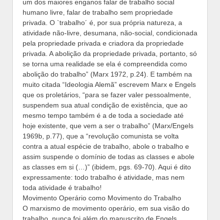
um dos maiores enganos falar de trabalho social
humano livre, falar de trabalho sem propriedade
privada. O `trabalho´ é, por sua própria natureza, a
atividade não-livre, desumana, não-social, condicionada
pela propriedade privada e criadora da propriedade
privada. A abolição da propriedade privada, portanto, só
se torna uma realidade se ela é compreendida como
abolição do trabalho” (Marx 1972, p.24). E também na
muito citada “Ideologia Alemã” escrevem Marx e Engels
que os proletários, “para se fazer valer pessoalmente,
suspendem sua atual condição de existência, que ao
mesmo tempo também é a de toda a sociedade até
hoje existente, que vem a ser o trabalho” (Marx/Engels
1969b, p.77), que a “revolução comunista se volta
contra a atual espécie de trabalho, abole o trabalho e
assim suspende o domínio de todas as classes e abole
as classes em si (…)” (ibidem, pgs. 69-70). Aqui é dito
expressamente: todo trabalho é atividade, mas nem
toda atividade é trabalho!
Movimento Operário como Movimento do Trabalho
O marxismo de movimento operário, em sua visão do
trabalho, nunca foi além do manuscrito de Engels