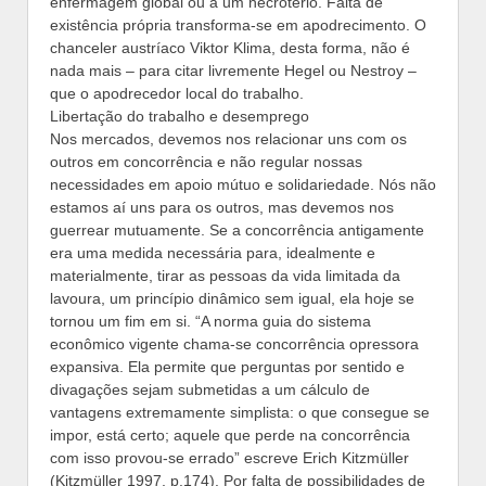
enfermagem global ou a um necrotério. Falta de
existência própria transforma-se em apodrecimento. O
chanceler austríaco Viktor Klima, desta forma, não é
nada mais – para citar livremente Hegel ou Nestroy –
que o apodrecedor local do trabalho.
Libertação do trabalho e desemprego
Nos mercados, devemos nos relacionar uns com os
outros em concorrência e não regular nossas
necessidades em apoio mútuo e solidariedade. Nós não
estamos aí uns para os outros, mas devemos nos
guerrear mutuamente. Se a concorrência antigamente
era uma medida necessária para, idealmente e
materialmente, tirar as pessoas da vida limitada da
lavoura, um princípio dinâmico sem igual, ela hoje se
tornou um fim em si. “A norma guia do sistema
econômico vigente chama-se concorrência opressora
expansiva. Ela permite que perguntas por sentido e
divagações sejam submetidas a um cálculo de
vantagens extremamente simplista: o que consegue se
impor, está certo; aquele que perde na concorrência
com isso provou-se errado” escreve Erich Kitzmüller
(Kitzmüller 1997, p.174). Por falta de possibilidades de