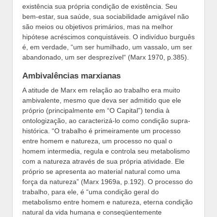
existência sua própria condição de existência. Seu
bem-estar, sua saúde, sua sociabilidade amigável não
são meios ou objetivos primários, mas na melhor
hipótese acréscimos conquistáveis. O indivíduo burguês
é, em verdade, “um ser humilhado, um vassalo, um ser
abandonado, um ser desprezível“ (Marx 1970, p.385).
Ambivalências marxianas
A atitude de Marx em relação ao trabalho era muito
ambivalente, mesmo que deva ser admitido que ele
próprio (principalmente em “O Capital”) tendia à
ontologização, ao caracterizá-lo como condição supra-
histórica. “O trabalho é primeiramente um processo
entre homem e natureza, um processo no qual o
homem intermedia, regula e controla seu metabolismo
com a natureza através de sua própria atividade. Ele
próprio se apresenta ao material natural como uma
força da natureza” (Marx 1969a, p.192). O processo do
trabalho, para ele, é “uma condição geral do
metabolismo entre homem e natureza, eterna condição
natural da vida humana e conseqüentemente