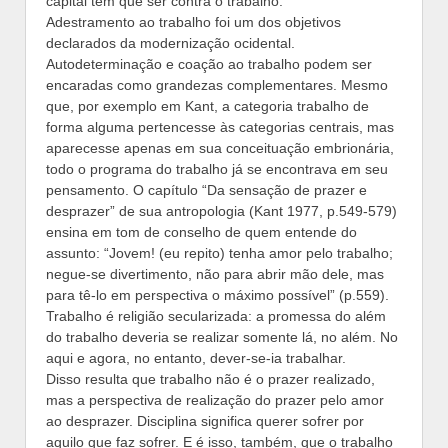
capital tem que ser contra o trabalho.
Adestramento ao trabalho foi um dos objetivos
declarados da modernização ocidental.
Autodeterminação e coação ao trabalho podem ser
encaradas como grandezas complementares. Mesmo
que, por exemplo em Kant, a categoria trabalho de
forma alguma pertencesse às categorias centrais, mas
aparecesse apenas em sua conceituação embrionária,
todo o programa do trabalho já se encontrava em seu
pensamento. O capítulo “Da sensação de prazer e
desprazer” de sua antropologia (Kant 1977, p.549-579)
ensina em tom de conselho de quem entende do
assunto: “Jovem! (eu repito) tenha amor pelo trabalho;
negue-se divertimento, não para abrir mão dele, mas
para tê-lo em perspectiva o máximo possível” (p.559).
Trabalho é religião secularizada: a promessa do além
do trabalho deveria se realizar somente lá, no além. No
aqui e agora, no entanto, dever-se-ia trabalhar.
Disso resulta que trabalho não é o prazer realizado,
mas a perspectiva de realização do prazer pelo amor
ao desprazer. Disciplina significa querer sofrer por
aquilo que faz sofrer. E é isso, também, que o trabalho