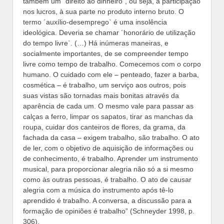
também um `direito ao dinheiro`, ou seja, à participação
nos lucros, à sua parte no produto interno bruto. O
termo ´auxílio-desemprego` é uma insolência
ideológica. Deveria se chamar ´honorário de utilização
do tempo livre`. (…) Há inúmeras maneiras, e
socialmente importantes, de se compreender tempo
livre como tempo de trabalho. Comecemos com o corpo
humano. O cuidado com ele – penteado, fazer a barba,
cosmética – é trabalho, um serviço aos outros, pois
suas vistas são tornadas mais bonitas através da
aparência de cada um. O mesmo vale para passar as
calças a ferro, limpar os sapatos, tirar as manchas da
roupa, cuidar dos canteiros de flores, da grama, da
fachada da casa – exigem trabalho, são trabalho. O ato
de ler, com o objetivo de aquisição de informações ou
de conhecimento, é trabalho. Aprender um instrumento
musical, para proporcionar alegria não só a si mesmo
como às outras pessoas, é trabalho. O ato de causar
alegria com a música do instrumento após tê-lo
aprendido é trabalho. A conversa, a discussão para a
formação de opiniões é trabalho” (Schneyder 1998, p.
306).