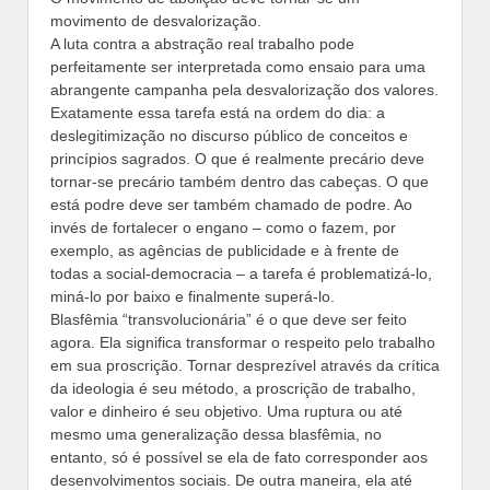
movimento de desvalorização.
A luta contra a abstração real trabalho pode
perfeitamente ser interpretada como ensaio para uma
abrangente campanha pela desvalorização dos valores.
Exatamente essa tarefa está na ordem do dia: a
deslegitimização no discurso público de conceitos e
princípios sagrados. O que é realmente precário deve
tornar-se precário também dentro das cabeças. O que
está podre deve ser também chamado de podre. Ao
invés de fortalecer o engano – como o fazem, por
exemplo, as agências de publicidade e à frente de
todas a social-democracia – a tarefa é problematizá-lo,
miná-lo por baixo e finalmente superá-lo.
Blasfêmia “transvolucionária” é o que deve ser feito
agora. Ela significa transformar o respeito pelo trabalho
em sua proscrição. Tornar desprezível através da crítica
da ideologia é seu método, a proscrição de trabalho,
valor e dinheiro é seu objetivo. Uma ruptura ou até
mesmo uma generalização dessa blasfêmia, no
entanto, só é possível se ela de fato corresponder aos
desenvolvimentos sociais. De outra maneira, ela até