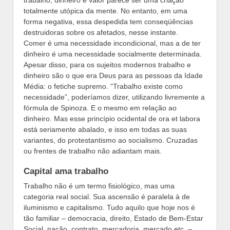
trabalho, dinheiro e valor parece ser uma criação
totalmente utópica da mente. No entanto, em uma
forma negativa, essa despedida tem conseqüências
destruidoras sobre os afetados, nesse instante.
Comer é uma necessidade incondicional, mas a de ter
dinheiro é uma necessidade socialmente determinada.
Apesar disso, para os sujeitos modernos trabalho e
dinheiro são o que era Deus para as pessoas da Idade
Média: o fetiche supremo. “Trabalho existe como
necessidade”, poderíamos dizer, utilizando livremente a
fórmula de Spinoza. E o mesmo em relação ao
dinheiro. Mas esse princípio ocidental de ora et labora
está seriamente abalado, e isso em todas as suas
variantes, do protestantismo ao socialismo. Cruzadas
ou frentes de trabalho não adiantam mais.
Capital ama trabalho
Trabalho não é um termo fisiológico, mas uma
categoria real social. Sua ascensão é paralela à de
iluminismo e capitalismo. Tudo aquilo que hoje nos é
tão familiar – democracia, direito, Estado de Bem-Estar
Social, nação, contrato, mercadoria, mercado etc. –