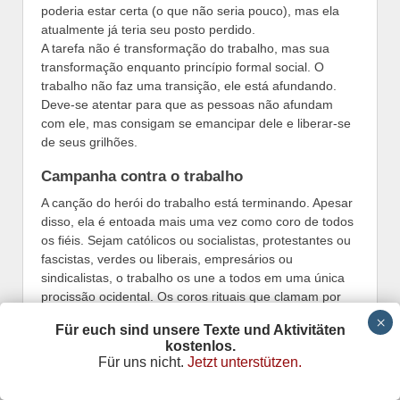
poderia estar certa (o que não seria pouco), mas ela
atualmente já teria seu posto perdido.
A tarefa não é transformação do trabalho, mas sua
transformação enquanto princípio formal social. O
trabalho não faz uma transição, ele está afundando.
Deve-se atentar para que as pessoas não afundam
com ele, mas consigam se emancipar dele e liberar-se
de seus grilhões.
Campanha contra o trabalho
A canção do herói do trabalho está terminando. Apesar
disso, ela é entoada mais uma vez como coro de todos
os fiéis. Sejam católicos ou socialistas, protestantes ou
fascistas, verdes ou liberais, empresários ou
sindicalistas, o trabalho os une a todos em uma única
procissão ocidental. Os coros rituais que clamam por
trabalho não podem ser ignorados. Mesmo que eles
Für euch sind unsere Texte und Aktivitäten
cada vez mais tenham algo de fantasmagórico.
kostenlos.
A questão do momento é exatamente o contrário do
Für uns nicht.
Jetzt unterstützen.
que estamos vendo: não uma necessidade de trabalho,
mas uma campanha contra o trabalho. Uma campanha