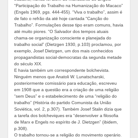
“Participação do Trabalho na Humanização do Macaco”
(Engels 1969, pgs. 444-455). “Viva o trabalho”, assim é
de fato o refrão da até hoje cantada “Canção do
Trabalho”. Formulações desse tipo eram comuns, havia
até muito piores. “O Salvador dos tempos atuais
chama-se organização consciente e planejada do
trabalho social” (Dietzgen 1930, p.103) proclamou, por
exemplo, Josef Dietzgen, um dos mais conhecidos
propagandistas social-democratas da segunda metade
do século XIX.
E havia também um correspondente bolchevista.
Ninguém menos que Anatoli W. Lunatscharski,
posteriormente comissário para educação, escreveu
em 1908 que a questão era a criação de uma religião
“sem Deus” e o estabelecimento de uma “religião do
trabalho” (História do partido Comunista da União
Soviética, vol. 2, p.307). Também Josef Stalin dizia que
a tarefa dos bolcheviques era “desenvolver a filosofia
de Marx e Engels no espírito de J. Dietzgen” (ibidem,
p.308).
O trabalho tornou-se a religião do movimento operário.