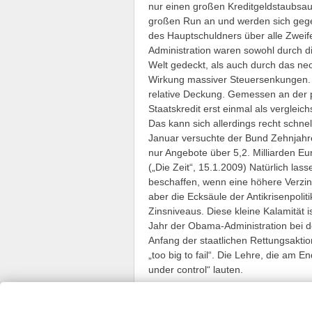
nur einen großen Kreditgeldstaubsaug
großen Run an und werden sich gegen
des Hauptschuldners über alle Zweif
Administration waren sowohl durch di
Welt gedeckt, als auch durch das ne
Wirkung massiver Steuersenkungen. H
relative Deckung. Gemessen an der 
Staatskredit erst einmal als vergleich
Das kann sich allerdings recht schne
Januar versuchte der Bund Zehnjahre
nur Angebote über 5,2. Milliarden Eu
(„Die Zeit“, 15.1.2009) Natürlich l
beschaffen, wenn eine höhere Verzi
aber die Ecksäule der Antikrisenpoli
Zinsniveaus. Diese kleine Kalamität
Jahr der Obama-Administration bei d
Anfang der staatlichen Rettungsakti
„too big to fail“. Die Lehre, die am E
under control“ lauten.