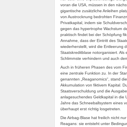
voran die USA, müssen in den näch
gigantische zusätzliche Anleihen pla
von Austrocknung bedrohten Finanzmä
Privatkapital, indem sie Schuldversch
gegen das hypertrophe Wachstum der
praktisch findet bei der Schöpfung fik
Annahme, dass der Eintritt des Staat
wiederherstellt, wird die Entleerung 
Staatskreditblase notorganisiert. Als
Schlimmste verhindern und auch de
Auch in früheren Phasen des vom Fi
eine zentrale Funktion zu. In der St
genannten „Reaganomics“, stand die
Akkumulation von fiktivem Kapital. 
Staatsverschuldung und die Ausgabe
anlagesuchendes Geldkapital in die 
Jahre das Schneeballsystem eines v
überhaupt erst richtig losgetreten.
Die Airbag-Blase hat freilich nicht nur
Reagans: sie entsteht unter Bedingun