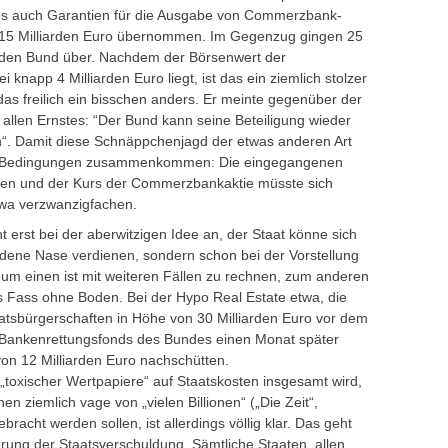
s auch Garantien für die Ausgabe von Commerzbank-
 15 Milliarden Euro übernommen. Im Gegenzug gingen 25
den Bund über. Nachdem der Börsenwert der
napp 4 Milliarden Euro liegt, ist das ein ziemlich stolzer
 das freilich ein bisschen anders. Er meinte gegenüber der
allen Ernstes: “Der Bund kann seine Beteiligung wieder
. Damit diese Schnäppchenjagd der etwas anderen Art
zwei Bedingungen zusammenkommen: Die eingegangenen
erden und der Kurs der Commerzbankaktie müsste sich
wa verzwanzigfachen.
t erst bei der aberwitzigen Idee an, der Staat könne sich
ldene Nase verdienen, sondern schon bei der Vorstellung
m einen ist mit weiteren Fällen zu rechnen, zum anderen
als Fass ohne Boden. Bei der Hypo Real Estate etwa, die
atsbürgerschaften in Höhe von 30 Milliarden Euro vor dem
 Bankenrettungsfonds des Bundes einen Monat später
on 12 Milliarden Euro nachschütten.
„toxischer Wertpapiere“ auf Staatskosten insgesamt wird,
en ziemlich vage von „vielen Billionen“ („Die Zeit“,
acht werden sollen, ist allerdings völlig klar. Das geht
erung der Staatsverschuldung. Sämtliche Staaten, allen