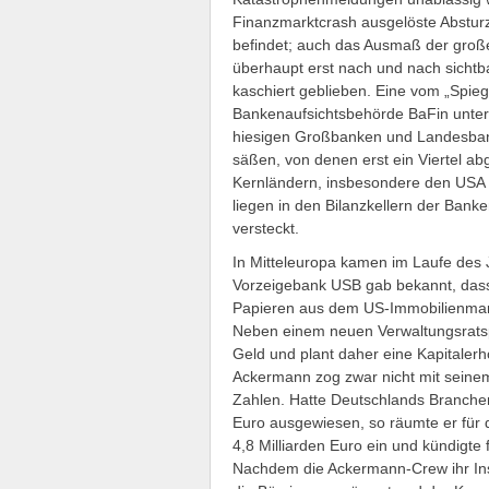
Finanzmarktcrash ausgelöste Absturz
befindet; auch das Ausmaß der große
überhaupt erst nach und nach sichtbar
kaschiert geblieben.
Eine vom „Spieg
Bankenaufsichtsbehörde BaFin unter 
hiesigen Großbanken und Landesbank
säßen, von denen erst ein Viertel ab
Kernländern, insbesondere den USA u
liegen in den Bilanzkellern der Ban
versteckt.
In Mitteleuropa kamen im Laufe des 
Vorzeigebank USB gab bekannt, dass 
Papieren aus dem US-Immobilienmark
Neben einem neuen Verwaltungsratspr
Geld und plant daher eine Kapitaler
Ackermann zog zwar nicht mit seinem 
Zahlen. Hatte Deutschlands Branche
Euro ausgewiesen, so räumte er für 
4,8 Milliarden Euro ein und kündigte 
Nachdem die Ackermann-Crew ihr Instit