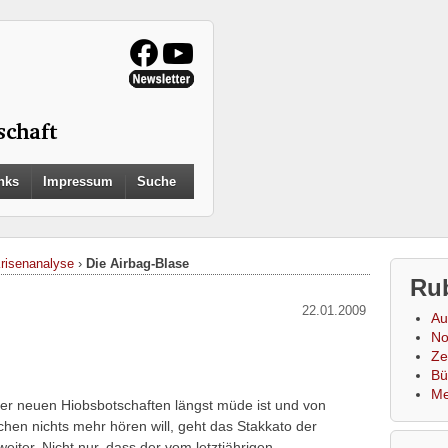
Search
nks
Impressum
Suche
for:
Search Button
Krisenanalyse
›
Die Airbag-Blase
Ru
22.01.2009
Au
No
Zei
Bü
Me
mer neuen Hiobsbotschaften längst müde ist und von
chen nichts mehr hören will, geht das Stakkato der
ter. Nicht nur, dass der vom letztjährigen