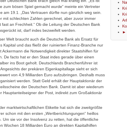
der Deutschen Bank brach gleich mal kräftig ein. „Es ist
Na
ene zum bösen Spiel gemacht wurde“ meinte ein Vertreter
Kr
 am 19.1. „Das Vertrauen dürfte nun gänzlich weg sein.
Kr
er mit schlechten Zahlen gerechnet, aber zuvor immer
Ar
t fast an Frechheit.“ Ob die Leitung der Deutschen Bank
Ko
gerückt ist, darf indes bezweifelt werden.
► 
eser Welt braucht auch die Deutsche Bank als Ersatz für
s Kapital und das fließt der ruinierten Finanz-Branche nur
ist Ackermann die Notwendigkeit direkter Staatshilfen für
ich. De facto hat er den Staat indes gerade über einen
lber ins Boot geholt. Deutschlands Branchenführer ist
ngesichts der prekären Eigenkapitallage sieht er sich
ewert von 4,9 Milliarden Euro aufzubringen. Deshalb muss
rganisiert werden. Statt Geld erhält der Hauptaktionär der
nteilsscheine der Deutschen Bank. Damit ist aber wiederum
er Hauptanteilseigner der Post, indirekt zum Großaktionär
 marktwirtschaftlichen Etikette hat sich die zweitgrößte
er schon mit den ersten „Wertberichtungungen“ heillos
Um sie vor der Insolvenz zu retten, hat die öffentliche
 Wochen 18 Milliarden Euro an direkten Kapitalhilfen