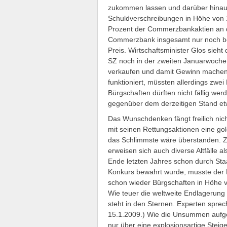
zukommen lassen und darüber hinau
Schuldverschreibungen in Höhe von
Prozent der Commerzbankaktien an 
Commerzbank insgesamt nur noch bei k
Preis. Wirtschaftsminister Glos sieht
SZ noch in der zweiten Januarwoche 
verkaufen und damit Gewinn machen“
funktioniert, müssten allerdings 
Bürgschaften dürften nicht fällig w
gegenüber dem derzeitigen Stand et
Das Wunschdenken fängt freilich nich
mit seinen Rettungsaktionen eine go
das Schlimmste wäre überstanden. Zu
erweisen sich auch diverse Altfälle 
Ende letzten Jahres schon durch Sta
Konkurs bewahrt wurde, musste der
schon wieder Bürgschaften in Höhe v
Wie teuer die weltweite Endlagerung 
steht in den Sternen. Experten sprech
15.1.2009.) Wie die Unsummen aufgebr
nur über eine explosionsartige Steig