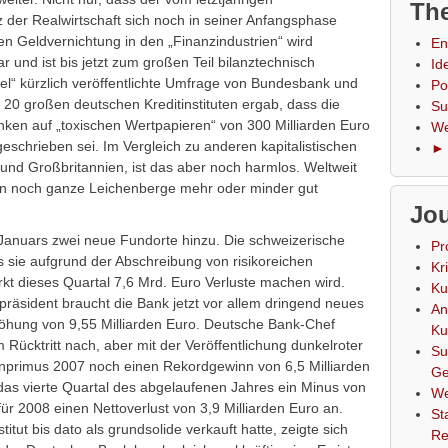
The
 der Realwirtschaft sich noch in seiner Anfangsphase
n Geldvernichtung in den „Finanzindustrien“ wird
En
 und ist bis jetzt zum großen Teil bilanztechnisch
Id
el“ kürzlich veröffentlichte Umfrage von Bundesbank und
Po
20 großen deutschen Kreditinstituten ergab, dass die
Su
en auf „toxischen Wertpapieren“ von 300 Milliarden Euro
We
geschrieben sei. Im Vergleich zu anderen kapitalistischen
► 
nd Großbritannien, ist das aber noch harmlos. Weltweit
ken noch ganze Leichenberge mehr oder minder gut
Jou
Januars zwei neue Fundorte hinzu. Die schweizerische
Pr
sie aufgrund der Abschreibung von risikoreichen
Kr
t dieses Quartal 7,6 Mrd. Euro Verluste machen wird.
Ku
äsident braucht die Bank jetzt vor allem dringend neues
An
höhung von 9,55 Milliarden Euro. Deutsche Bank-Chef
Ku
Rücktritt nach, aber mit der Veröffentlichung dunkelroter
Su
nprimus 2007 noch einen Rekordgewinn von 6,5 Milliarden
Ge
das vierte Quartal des abgelaufenen Jahres ein Minus von
We
für 2008 einen Nettoverlust von 3,9 Milliarden Euro an.
St
ut bis dato als grundsolide verkauft hatte, zeigte sich
Re