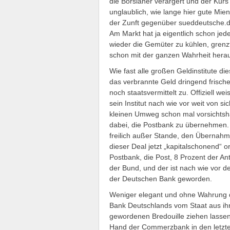
die Börsianer verärgert und der Kurs 
unglaublich, wie lange hier gute Mi
der Zunft gegenüber sueddeutsche.de
Am Markt hat ja eigentlich schon jed
wieder die Gemüter zu kühlen, grenz
schon mit der ganzen Wahrheit heraus
Wie fast alle großen Geldinstitute di
das verbrannte Geld dringend frische
noch staatsvermittelt zu. Offiziell we
sein Institut nach wie vor weit von s
kleinen Umweg schon mal vorsichtsha
dabei, die Postbank zu übernehmen. A
freilich außer Stande, den Übernahm
dieser Deal jetzt „kapitalschonend“ o
Postbank, die Post, 8 Prozent der A
der Bund, und der ist nach wie vor d
der Deutschen Bank geworden.
Weniger elegant und ohne Wahrung der
Bank Deutschlands vom Staat aus ihr
gewordenen Bredouille ziehen lassen. 
Hand der Commerzbank in den letzten