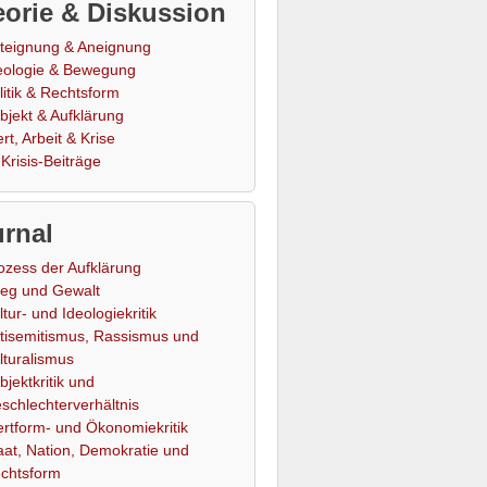
orie & Diskussion
teignung & Aneignung
eologie & Bewegung
litik & Rechtsform
bjekt & Aufklärung
rt, Arbeit & Krise
Krisis-Beiträge
rnal
ozess der Aufklärung
ieg und Gewalt
ltur- und Ideologiekritik
tisemitismus, Rassismus und
lturalismus
bjektkritik und
schlechterverhältnis
rtform- und Ökonomiekritik
aat, Nation, Demokratie und
chtsform