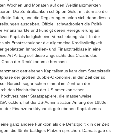
sten Wochen und Monaten auf den Weltfinanzmärkten
tzieren. Die Zentralbanken schöpfen Geld, mit dem sie die
rkte fluten, und die Regierungen holen sich dann dieses
reibungen ausgeben. Offiziell schwadroniert die Politik
 Finanzmärkte und kündigt deren Reregulierung an;
tiven Kapitals lediglich eine Verschiebung statt. In der
es als Ersatzschuldner die allgemeine Kreditwürdigkeit
der geplatzten Immobilien- und Finanztitelblase in eine
 eine Art Airbag soll diese angesichts des Crashs das
n Crash der Realökonomie bremsen.
nanzmarkt getriebenen Kapitalismus kam dem Staatskredit
artphase der großen Bubble-Ökonomie, in der Zeit der so
ser Bereich sogar schon einmal im Zentrum der
Durch das Hochtreiben der US-amerikanischen
 hochverzinster Staatspapiere, die massenweise
USA lockten, hat die US-Administration Anfang der 1980er
on der Finanzmarktdynamik getriebenen Kapitalismus
 eine ganz andere Funktion als die Defizitpolitik in der Zeit
gen, die für ihr baldiges Platzen sprechen. Damals gab es