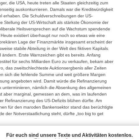
er, die USA, heute treten alle Staaten gleichzeitig zum
seitig auskonkurrieren. Damals war die Kreditwürdigkeit
el erhaben. Die Schuldverschreibungen der US-
e Stellung der US-Wirtschaft als stärkste Ökonomie der
oliberale Heilsversprechen auf die Wachstum spendende
eute existiert überhaupt nur noch so etwas wie eine
prekären Lage der Finanzmärkte insgesamt erscheint der
sweise stabile Abteilung in der Welt des fiktiven Kapitals.
ll ändern. Erste Warnzeichen gibt es bereits. Anfang
stitel für sechs Milliarden Euro zu verkaufen, bekam aber
ro, das zweitschlechteste Auktionsergbenis aller Zeiten
assen sich die fehlende Summe und weit größere Margen
nsung angeboten wird. Damit würde die Refinanzierung
tik unterminieren, nämlich die Absenkung des allgemeinen
 ist aber marginal, gemessen an dem, was im laufenden
er Refinanzierung des US-Defizits blühen dürfte. Am
onen für den maroden Bankensektor stand das berüchtigte
nde der Notverstaatlichung steht, dürfte „too big to get
Für euch sind unsere Texte und Aktivitäten kostenlos.