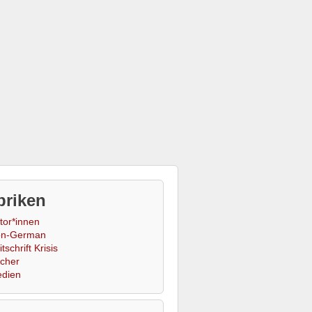
briken
tor*innen
n-German
tschrift Krisis
cher
dien