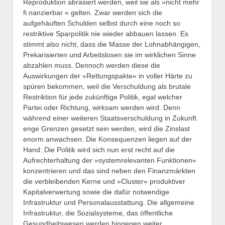
Reproduktion abrasiert werden, weil sie als »nicht mehr
fi nanzierbar « gelten. Zwar werden sich die
aufgehäuften Schulden selbst durch eine noch so
restriktive Sparpolitik nie wieder abbauen lassen. Es
stimmt also nicht, dass die Masse der Lohnabhängigen,
Prekarisierten und Arbeitslosen sie im wirklichen Sinne
abzahlen muss. Dennoch werden diese die
Auswirkungen der »Rettungspakte« in voller Härte zu
spüren bekommen, weil die Verschuldung als brutale
Restriktion für jede zukünftige Politik, egal welcher
Partei oder Richtung, wirksam werden wird. Denn
während einer weiteren Staatsverschuldung in Zukunft
enge Grenzen gesetzt sein werden, wird die Zinslast
enorm anwachsen. Die Konsequenzen liegen auf der
Hand: Die Politik wird sich nun erst recht auf die
Aufrechterhaltung der »systemrelevanten Funktionen«
konzentrieren und das sind neben den Finanzmärkten
die verbleibenden Kerne und »Cluster« produktiver
Kapitalverwertung sowie die dafür notwendige
Infrastruktur und Personalausstattung. Die allgemeine
Infrastruktur, die Sozialsysteme, das öffentliche
Gesundheitswesen werden hingegen weiter