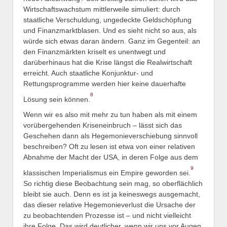
Wirtschaftswachstum mittlerweile simuliert: durch
staatliche Verschuldung, ungedeckte Geldschöpfung
und Finanzmarktblasen. Und es sieht nicht so aus, als
würde sich etwas daran ändern. Ganz im Gegenteil: an
den Finanzmärkten kriselt es unentwegt und
darüberhinaus hat die Krise längst die Realwirtschaft
erreicht. Auch staatliche Konjunktur- und
Rettungsprogramme werden hier keine dauerhafte
8
Lösung sein können.
Wenn wir es also mit mehr zu tun haben als mit einem
vorübergehenden Kriseneinbruch – lässt sich das
Geschehen dann als Hegemonieverschiebung sinnvoll
beschreiben? Oft zu lesen ist etwa von einer relativen
Abnahme der Macht der USA, in deren Folge aus dem
9
klassischen Imperialismus ein Empire geworden sei.
So richtig diese Beobachtung sein mag, so oberflächlich
bleibt sie auch. Denn es ist ja keineswegs ausgemacht,
das dieser relative Hegemonieverlust die Ursache der
zu beobachtenden Prozesse ist – und nicht vielleicht
ihre Folge. Das wird deutlicher, wenn wir uns vor Augen