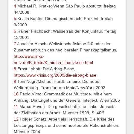
4
Michael R. Krätke: Wenn São Paulo abstürzt. freitag
44/2008
5
Kristin Kupfer: Die magischen acht Prozent. freitag
3/2009
6
Rainer Fischbach: Wasserrad der Konjunktur. freitag
13/2001
7
Joachim Hirsch: Weltwirtschaftskrise 2.0 oder der
Zusammenbruch des neoliberalen Finanzkapitalismus,
http://www.links-
netz.de/K_texte/K_hirsch_finanzkrise.html
8
Ernst Lohoff: Die Airbag-Blase,
https://www.krisis.org/2009/die-airbag-blase
9
Toni Negri/Michael Hardt: Empire. Die neue
Weltordnung. Frankfurt am Main/New York 2002
10
Paolo Virno: Grammatik der Multitude. Mit einem
Anhang: Die Engel und der General Intellect. Wien 2005
11
Marco Revelli: Die gesellschaftliche Linke. Jenseits
der Zivilisation der Arbeit. Münster 1999, S. 40ff
12
Holger Schatz: Arbeit als Herrschaft. Die Krise des
Leistungsprinzips und seine neoliberale Rekonstruktion.
Münster 2004