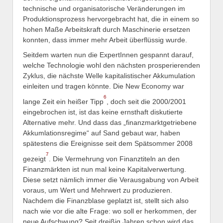
technische und organisatorische Veränderungen im
Produktionsprozess hervorgebracht hat, die in einem so
hohen Maße Arbeitskraft durch Maschinerie ersetzen
konnten, dass immer mehr Arbeit überflüssig wurde.
Seitdem warten nun die ExpertInnen gespannt darauf,
welche Technologie wohl den nächsten prosperierenden
Zyklus, die nächste Welle kapitalistischer Akkumulation
einleiten und tragen könnte. Die New Economy war
6
lange Zeit ein heißer Tipp
, doch seit die 2000/2001
eingebrochen ist, ist das keine ernsthaft diskutierte
Alternative mehr. Und dass das „finanzmarktgetriebene
Akkumlationsregime“ auf Sand gebaut war, haben
spätestens die Ereignisse seit dem Spätsommer 2008
7
gezeigt
. Die Vermehrung von Finanztiteln an den
Finanzmärkten ist nun mal keine Kapitalverwertung.
Diese setzt nämlich immer die Verausgabung von Arbeit
voraus, um Wert und Mehrwert zu produzieren.
Nachdem die Finanzblase geplatzt ist, stellt sich also
nach wie vor die alte Frage: wo soll er herkommen, der
neue Aufschwung? Seit dreißig Jahren schon wird das