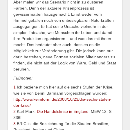
Aber malen wir das Szenario nicht in zu düsteren
Farben. Denn der aktuelle Krisenprozess ist
gewissermaßen hausgemacht. Er ist weder vom
Himmel gefallen noch von unbesiegbaren Naturkräften
ausgegangen. Er hat seine Ursache vielmehr in der
simplen Tatsache, wie Menschen ihr Leben und damit
ihre Produktion organisieren – und was das mit ihnen
macht. Das bedeutet aber auch, dass es es die
Möglichkeit zur Veränderung gibt. Die jedoch kann nur
darin bestehen, neue Formen sozialen Miteinanders zu
finden, die nicht auf der Logik von Ware, Geld und Staat
beruhen.
Fußnoten:
1
Ich beziehe mich hier auf die sechs Stufen der Krise,
wie sie von Benni Bärmann vorgeschlagen wurden:
http://www.keimform.de/2008/10/23/die-sechs-stufen-
der-krise/
2
Karl Marx:
Die Handelskrise in England
. MEW 12, S.
336f.
3
BRIC ist die Bezeichnung für die Staaten Brasilien,
Russland, Indien und China.