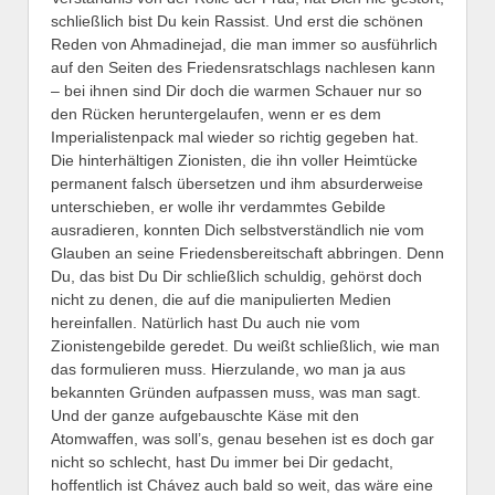
schließlich bist Du kein Rassist. Und erst die schönen
Reden von Ahmadinejad, die man immer so ausführlich
auf den Seiten des Friedensratschlags nachlesen kann
– bei ihnen sind Dir doch die warmen Schauer nur so
den Rücken heruntergelaufen, wenn er es dem
Imperialistenpack mal wieder so richtig gegeben hat.
Die hinterhältigen Zionisten, die ihn voller Heimtücke
permanent falsch übersetzen und ihm absurderweise
unterschieben, er wolle ihr verdammtes Gebilde
ausradieren, konnten Dich selbstverständlich nie vom
Glauben an seine Friedensbereitschaft abbringen. Denn
Du, das bist Du Dir schließlich schuldig, gehörst doch
nicht zu denen, die auf die manipulierten Medien
hereinfallen. Natürlich hast Du auch nie vom
Zionistengebilde ge­redet. Du weißt schließlich, wie man
das formulieren muss. Hierzulande, wo man ja aus
bekannten Gründen aufpassen muss, was man sagt.
Und der ganze aufgebauschte Käse mit den
Atomwaffen, was soll’s, genau besehen ist es doch gar
nicht so schlecht, hast Du immer bei Dir gedacht,
hoffentlich ist Chávez auch bald so weit, das wäre eine