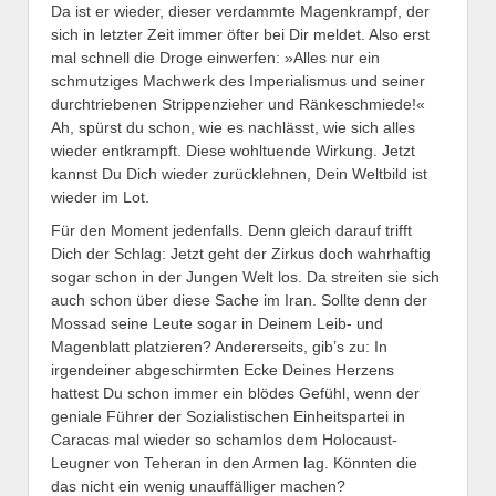
Da ist er wieder, dieser verdammte Magenkrampf, der
sich in letzter Zeit immer öfter bei Dir meldet. Also erst
mal schnell die Droge einwerfen: »Alles nur ein
schmutziges Machwerk des Imperialismus und seiner
durchtriebenen Strippenzieher und Ränkeschmiede!«
Ah, spürst du schon, wie es nachlässt, wie sich alles
wieder entkrampft. Diese wohltuende Wirkung. Jetzt
kannst Du Dich wieder zurücklehnen, Dein Weltbild ist
wieder im Lot.
Für den Moment jedenfalls. Denn gleich darauf trifft
Dich der Schlag: Jetzt geht der Zirkus doch wahrhaftig
sogar schon in der Jungen Welt los. Da streiten sie sich
auch schon über diese Sache im Iran. Sollte denn der
Mossad seine Leute sogar in Deinem Leib- und
Magenblatt platzieren? Andererseits, gib’s zu: In
irgendeiner abgeschirmten Ecke Deines Herzens
hattest Du schon immer ein blödes Gefühl, wenn der
geniale Führer der Sozialistischen Einheitspartei in
Caracas mal wieder so schamlos dem Holocaust-
Leugner von Teheran in den Armen lag. Könnten die
das nicht ein wenig unauffälliger machen?