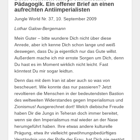
Pädagogik. Ein offener Brief an einen
aufrechten Antiimperialisten
Jungle World Nr. 37, 10. September 2009
Lothar Galow-Bergemann
Mein Guter – bitte wundere Dich nicht über diese
Anrede, aber ich kenne Dich schon lange und weiß
deswegen, dass Du ja eigentlich nur das Gute willst.
Außerdem mache ich mir ernste Sorgen um Dich, denn
Du hast es im Moment wirklich nicht leicht. Fast
könntest Du mir sogar leidtun.
Denn das mit dem Iran ist aber auch so was von
bescheuert.
Wie konnte das nur passieren? Jetzt
revoltieren die Menschen in der bedeutendsten Bastion
des weltweiten Widerstandes gegen Imperialismus und
Zionismus! Ausgerechnet dort! Welch diebische Freude
haben Dir die Jungs in Teheran doch immer bereitet,
wenn sie den Imperialismus mal wieder an der Nase
herumgeführt haben. Ihre etwas andere kulturelle
Prägung, etwa ihr vielleicht gewöhnungsbedürftiges
Verständnis von der Rolle der Frau, hat Dich nie gestört,