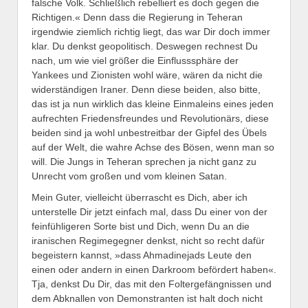
falsche Volk. Schließlich rebelliert es doch gegen die
Richtigen.« Denn dass die Regierung in Teheran
irgendwie ziemlich richtig liegt, das war Dir doch immer
klar. Du denkst geopolitisch. Deswegen rechnest Du
nach, um wie viel größer die Einflusssphäre der
Yankees und Zionisten wohl wäre, wären da nicht die
widerständigen Iraner. Denn diese beiden, also bitte,
das ist ja nun wirklich das kleine Einmaleins eines jeden
aufrechten Friedensfreundes und Revolutionärs, diese
beiden sind ja wohl unbestreitbar der Gipfel des Übels
auf der Welt, die wahre Achse des Bösen, wenn man so
will. Die Jungs in Teheran sprechen ja nicht ganz zu
Unrecht vom großen und vom kleinen Satan.
Mein Guter, vielleicht überrascht es Dich, aber ich
unterstelle Dir jetzt einfach mal, dass Du einer von der
feinfühligeren Sorte bist und Dich, wenn Du an die
iranischen Regimegegner denkst, nicht so recht dafür
begeistern kannst, »dass Ahmadinejads Leute den
einen oder andern in einen Darkroom befördert haben«.
Tja, denkst Du Dir, das mit den Foltergefängnissen und
dem Abknallen von Demonstranten ist halt doch nicht