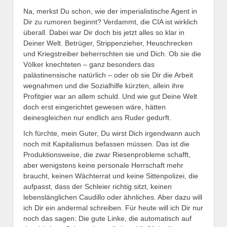
Na, merkst Du schon, wie der imperialistische Agent in
Dir zu rumoren beginnt? Verdammt, die CIA ist wirklich
überall. Dabei war Dir doch bis jetzt alles so klar in
Deiner Welt. Betrüger, Strippenzieher, Heuschrecken
und Kriegstreiber beherrschten sie und Dich. Ob sie die
Völker knechteten – ganz besonders das
palästinensische natürlich – oder ob sie Dir die Arbeit
wegnahmen und die Sozialhilfe kürzten, allein ihre
Profitgier war an allem schuld. Und wie gut Deine Welt
doch erst eingerichtet gewesen wäre, hätten
deinesgleichen nur endlich ans Ruder gedurft.
Ich fürchte, mein Guter, Du wirst Dich irgendwann auch
noch mit Kapitalismus befassen müssen. Das ist die
Produktionsweise, die zwar Riesenprobleme schafft,
aber wenigstens keine personale Herrschaft mehr
braucht, keinen Wächterrat und keine Sittenpolizei, die
aufpasst, dass der Schleier richtig sitzt, keinen
lebenslänglichen Caudillo oder ähnliches. Aber dazu will
ich Dir ein andermal schreiben. Für heute will ich Dir nur
noch das sagen: Die gute Linke, die automatisch auf