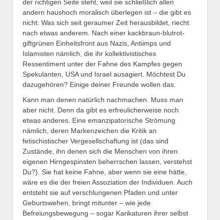
der richtigen Seite steht, weil sie schließlich allen
andern haushoch moralisch überlegen ist – die gibt es
nicht. Was sich seit geraumer Zeit herausbildet, riecht
nach etwas anderem. Nach einer kackbraun-blutrot-
giftgrünen Einheitsfront aus Nazis, Antiimps und
Islamisten nämlich, die ihr kollektivistisches
Ressentiment unter der Fahne des Kampfes gegen
Spekulanten, USA und Israel ausagiert. Möchtest Du
dazugehören? Einige deiner Freunde wollen das.
Kann man denen natürlich nachmachen. Muss man
aber nicht. Denn da gibt es erfreulicherweise noch
etwas anderes. Eine emanzipatorische Strömung
nämlich, deren Markenzeichen die Kritik an
fetischistischer Vergesellschaftung ist (das sind
Zustände, ihn denen sich die Menschen von ihren
eigenen Hirngespinsten beherrschen lassen, verstehst
Du?). Sie hat keine Fahne, aber wenn sie eine hätte,
wäre es die der freien As­soziation der Individuen. Auch
entsteht sie auf verschlungenen Pfaden und unter
Geburtswehen, bringt mitunter – wie jede
Befreiungsbewegung – sogar Karikaturen ihrer selbst