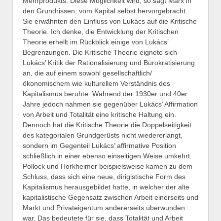
Mehrprodukts. Diese Möglichkeit wird, so sagt Marx in
den Grundrissen, vom Kapital selbst hervorgebracht.
Sie erwähnten den Einfluss von Lukács auf die Kritische
Theorie. Ich denke, die Entwicklung der Kritischen
Theorie erhellt im Rückblick einige von Lukács’
Begrenzungen. Die Kritische Theorie eignete sich
Lukács’ Kritik der Rationalisierung und Bürokratisierung
an, die auf einem sowohl gesellschaftlich/
ökonomischem wie kulturellem Verständnis des
Kapitalismus beruhte. Während der 1930er und 40er
Jahre jedoch nahmen sie gegenüber Lukács’ Affirmation
von Arbeit und Totalität eine kritische Haltung ein.
Dennoch hat die Kritische Theorie die Doppelseitigkeit
des kategorialen Grundgerüsts nicht wiedererlangt,
sondern im Gegenteil Lukács’ affirmative Position
schließlich in einer ebenso einseitigen Weise umkehrt.
Pollock und Horkheimer beispielsweise kamen zu dem
Schluss, dass sich eine neue, dirigistische Form des
Kapitalismus herausgebildet hatte, in welcher der alte
kapitalistische Gegensatz zwischen Arbeit einerseits und
Markt und Privateigentum andererseits überwunden
war. Das bedeutete für sie, dass Totalität und Arbeit