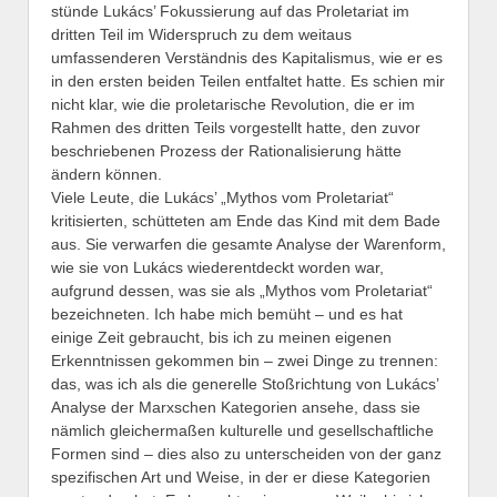
stünde Lukács’ Fokussierung auf das Proletariat im
dritten Teil im Widerspruch zu dem weitaus
umfassenderen Verständnis des Kapitalismus, wie er es
in den ersten beiden Teilen entfaltet hatte. Es schien mir
nicht klar, wie die proletarische Revolution, die er im
Rahmen des dritten Teils vorgestellt hatte, den zuvor
beschriebenen Prozess der Rationalisierung hätte
ändern können.
Viele Leute, die Lukács’ „Mythos vom Proletariat“
kritisierten, schütteten am Ende das Kind mit dem Bade
aus. Sie verwarfen die gesamte Analyse der Warenform,
wie sie von Lukács wiederentdeckt worden war,
aufgrund dessen, was sie als „Mythos vom Proletariat“
bezeichneten. Ich habe mich bemüht – und es hat
einige Zeit gebraucht, bis ich zu meinen eigenen
Erkenntnissen gekommen bin – zwei Dinge zu trennen:
das, was ich als die generelle Stoßrichtung von Lukács’
Analyse der Marxschen Kategorien ansehe, dass sie
nämlich gleichermaßen kulturelle und gesellschaftliche
Formen sind – dies also zu unterscheiden von der ganz
spezifischen Art und Weise, in der er diese Kategorien