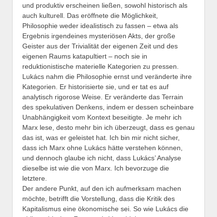
und produktiv erscheinen ließen, sowohl historisch als
auch kulturell. Das eröffnete die Möglichkeit,
Philosophie weder idealistisch zu fassen – etwa als
Ergebnis irgendeines mysteriösen Akts, der große
Geister aus der Trivialität der eigenen Zeit und des
eigenen Raums katapultiert – noch sie in
reduktionistische materielle Kategorien zu pressen.
Lukács nahm die Philosophie ernst und veränderte ihre
Kategorien. Er historisierte sie, und er tat es auf
analytisch rigorose Weise. Er veränderte das Terrain
des spekulativen Denkens, indem er dessen scheinbare
Unabhängigkeit vom Kontext beseitigte. Je mehr ich
Marx lese, desto mehr bin ich überzeugt, dass es genau
das ist, was er geleistet hat. Ich bin mir nicht sicher,
dass ich Marx ohne Lukács hätte verstehen können,
und dennoch glaube ich nicht, dass Lukács’ Analyse
dieselbe ist wie die von Marx. Ich bevorzuge die
letztere.
Der andere Punkt, auf den ich aufmerksam machen
möchte, betrifft die Vorstellung, dass die Kritik des
Kapitalismus eine ökonomische sei. So wie Lukács die