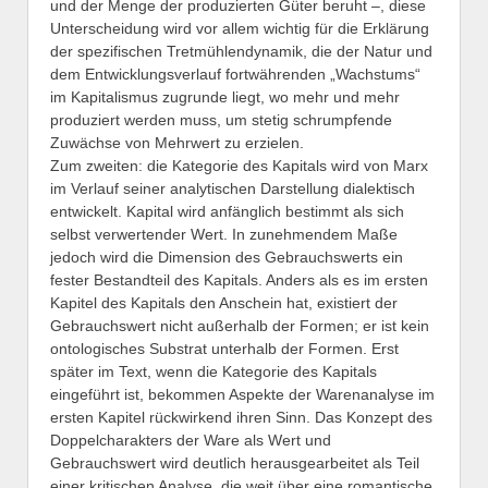
und der Menge der produzierten Güter beruht –, diese
Unterscheidung wird vor allem wichtig für die Erklärung
der spezifischen Tretmühlendynamik, die der Natur und
dem Entwicklungsverlauf fortwährenden „Wachstums“
im Kapitalismus zugrunde liegt, wo mehr und mehr
produziert werden muss, um stetig schrumpfende
Zuwächse von Mehrwert zu erzielen.
Zum zweiten: die Kategorie des Kapitals wird von Marx
im Verlauf seiner analytischen Darstellung dialektisch
entwickelt. Kapital wird anfänglich bestimmt als sich
selbst verwertender Wert. In zunehmendem Maße
jedoch wird die Dimension des Gebrauchswerts ein
fester Bestandteil des Kapitals. Anders als es im ersten
Kapitel des Kapitals den Anschein hat, existiert der
Gebrauchswert nicht außerhalb der Formen; er ist kein
ontologisches Substrat unterhalb der Formen. Erst
später im Text, wenn die Kategorie des Kapitals
eingeführt ist, bekommen Aspekte der Warenanalyse im
ersten Kapitel rückwirkend ihren Sinn. Das Konzept des
Doppelcharakters der Ware als Wert und
Gebrauchswert wird deutlich herausgearbeitet als Teil
einer kritischen Analyse, die weit über eine romantische