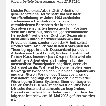
(Überarbeitete Übersetzung vom 17.9.2010)
Moishe Postones Arbeit „Zeit, Arbeit und
gesellschaftliche Herrschaft“ hat seit ihrer
Veröffentlichung im Jahre 1993 zahlreiche
zustimmende Beurteilungen aus den
verschiedenen Bereichen der kritischen
Sozialwissenschaften hervorgerufen. Postone
stellt die These auf, dass die „gesellschaftliche
Herrschaft“, auf die der Buchtitel Bezug nimmt,
nicht allein durch Marktmechanismen und
Privateigentum, sondern von der Arbeit selbst
erzeugt wird. Ähnlich wie in den Konzepten der
Theoriegruppe krisis in Deutschland (und den
Arbeiten von Ernst Lohoff, Norbert Trenkle und
Robert Kurz, letzterer jetzt Gruppe Exit) wird die
industrielle Arbeit eher als Hindernis für die
menschliche Emanzipation begriffen, denn als
Schlüssel zu ihr. Während Postone insofern eine
Konvergenz zwischen den Zielen des Kapitalismus
und den älteren Formen des Staatssozialismus
konstatiert, begnügt er sich jedoch nicht mit der
Widerlegung älterer Systeme. Einer der tragenden
Pfeiler seines Buches ist der Versuch, eine neue
kritische Gesellschaftstheorie zu begründen.
Dies ist der gedankliche Hintergrund, vor dem das
folgende Interview am 16. Mai 2008 geführt worden
ist.
Timothy Brennan: Viele von uns betrachten Ihr Buch