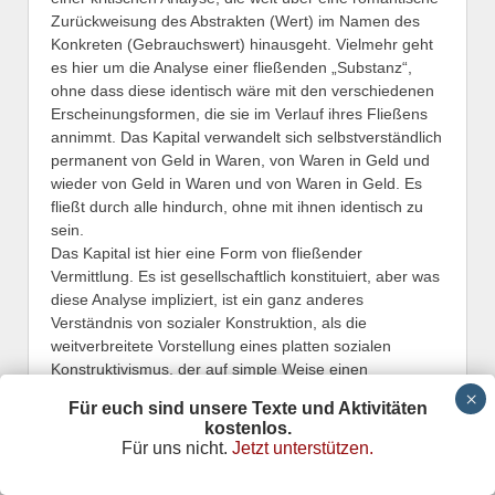
Zurückweisung des Abstrakten (Wert) im Namen des
Konkreten (Gebrauchswert) hinausgeht. Vielmehr geht
es hier um die Analyse einer fließenden „Substanz“,
ohne dass diese identisch wäre mit den verschiedenen
Erscheinungsformen, die sie im Verlauf ihres Fließens
annimmt. Das Kapital verwandelt sich selbstverständlich
permanent von Geld in Waren, von Waren in Geld und
wieder von Geld in Waren und von Waren in Geld. Es
fließt durch alle hindurch, ohne mit ihnen identisch zu
sein.
Das Kapital ist hier eine Form von fließender
Vermittlung. Es ist gesellschaftlich konstituiert, aber was
diese Analyse impliziert, ist ein ganz anderes
Verständnis von sozialer Konstruktion, als die
weitverbreitete Vorstellung eines platten sozialen
Konstruktivismus, der auf simple Weise einen
Gegensatz aufstellt zwischen dem, was konstruiert ist,
Für euch sind unsere Texte und Aktivitäten
und dem, was vermeintlich „natürlich“ oder „ontologisch“
kostenlos.
ist – eine Position, deren Kritik abstrakt und unbestimmt
Für uns nicht.
Jetzt unterstützen.
bleibt.
Das Kapital stellt eine eigentümliche Form