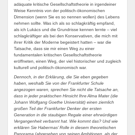
adäquate kritische Gesellschaftstheorie in irgendeiner
Weise Kenntnis von der politisch-ökonomischen
Dimension (wenn Sie es so nennen wollen) des Lebens
nehmen sollte. Was ich als so schlagkräftig empfand,
als ich Lukács und die Grundrisse kennen lernte – viel
schlagkräftiger als bei den Konservativen, die mich mit
ihrer Kritik der Moderne begeistert hatten – war die
Tatsache, dass sie mir einen Weg zu einer
fundamentalen kritischen Gesellschaftstheorie
eröffneten, einen Weg, der viel historischer und zugleich
kulturell und politisch-ökonomisch war.
Dennoch, in der Erklärung, die Sie eben gegeben
haben, weshalb Sie von der Frankfurter Schule
angezogen waren, sprechen Sie nicht die Tatsache an,
dass in jeder praktischen Hinsicht Ihre Alma Mater (die
Johann Wolfgang Goethe Universität) einen ziemlich
großen Teil der Frankfurter Denker der ersten
Generation in die staubigen Regale einer ehrwürdigen
Vergangenheit verbannt hat. Wie kommt das? Und wie
erklären Sie Habermas’ Rolle in diesem theoretischen
Panorama (abgesehen von seinen Ambitionen, als der