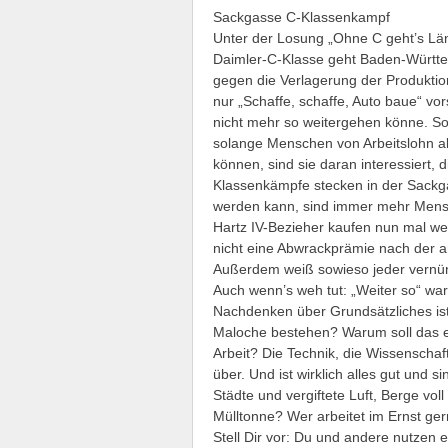
Sackgasse C-Klassenkampf
Unter der Losung „Ohne C geht’s Län
Daimler-C-Klasse geht Baden-Württe
gegen die Verlagerung der Produktion
nur „Schaffe, schaffe, Auto baue“ vor
nicht mehr so weitergehen könne. So
solange Menschen von Arbeitslohn abh
können, sind sie daran interessiert, 
Klassenkämpfe stecken in der Sackg
werden kann, sind immer mehr Mensc
Hartz IV-Bezieher kaufen nun mal wed
nicht eine Abwrackprämie nach der a
Außerdem weiß sowieso jeder vernünft
Auch wenn’s weh tut: „Weiter so“ war
Nachdenken über Grundsätzliches is
Maloche bestehen? Warum soll das ei
Arbeit? Die Technik, die Wissenschaf
über. Und ist wirklich alles gut und s
Städte und vergiftete Luft, Berge vo
Mülltonne? Wer arbeitet im Ernst ger
Stell Dir vor: Du und andere nutzen 