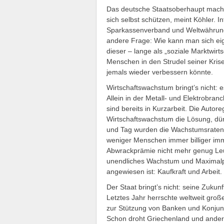
Das deutsche Staatsoberhaupt macht
sich selbst schützen, meint Köhler. 
Sparkassenverband und Weltwährungsf
andere Frage: Wie kann man sich eig
dieser – lange als „soziale Marktwirt
Menschen in den Strudel seiner Krise
jemals wieder verbessern könnte.
Wirtschaftswachstum bringt’s nicht: e
Allein in der Metall- und Elektrobra
sind bereits in Kurzarbeit. Die Auto
Wirtschaftswachstum die Lösung, dürf
und Tag wurden die Wachstumsraten 
weniger Menschen immer billiger im
Abwrackprämie nicht mehr genug Leut
unendliches Wachstum und Maximalpro
angewiesen ist: Kaufkraft und Arbeit.
Der Staat bringt’s nicht: seine Zukunf
Letztes Jahr herrschte weltweit gro
zur Stützung von Banken und Konjunkt
Schon droht Griechenland und ander