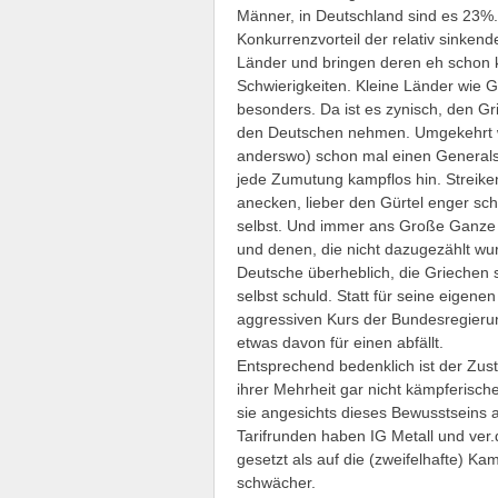
Männer, in Deutschland sind es 23%.
Konkurrenzvorteil der relativ sink
Länder und bringen deren eh schon kr
Schwierigkeiten. Kleine Länder wie G
besonders. Da ist es zynisch, den Gri
den Deutschen nehmen. Umgekehrt w
anderswo) schon mal einen Generalst
jede Zumutung kampflos hin. Streiken
anecken, lieber den Gürtel enger schn
selbst. Und immer ans Große Ganze 
und denen, die nicht dazugezählt wur
Deutsche überheblich, die Griechen sei
selbst schuld. Statt für seine eigene
aggressiven Kurs der Bundesregieru
etwas davon für einen abfällt.
Entsprechend bedenklich ist der Zust
ihrer Mehrheit gar nicht kämpferisch
sie angesichts dieses Bewusstseins a
Tarifrunden haben IG Metall und ver.
gesetzt als auf die (zweifelhafte) Ka
schwächer.