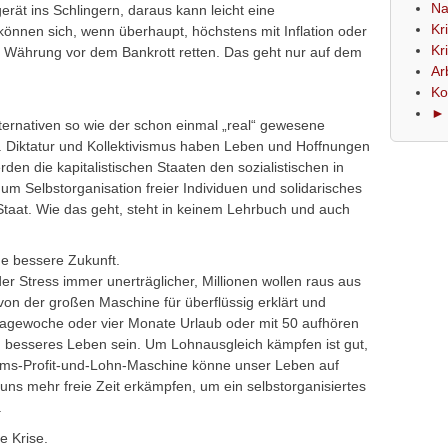
Na
gerät ins Schlingern, daraus kann leicht eine
Kr
önnen sich, wenn überhaupt, höchstens mit Inflation oder
Kr
n Währung vor dem Bankrott retten. Das geht nur auf dem
Ar
Ko
► 
Alternativen so wie der schon einmal „real“ gewesene
r. Diktatur und Kollektivismus haben Leben und Hoffnungen
den die kapitalistischen Staaten den sozialistischen in
m Selbstorganisation freier Individuen und solidarisches
Staat. Wie das geht, steht in keinem Lehrbuch und auch
ne bessere Zukunft.
der Stress immer unerträglicher, Millionen wollen raus aus
on der großen Maschine für überflüssig erklärt und
tagewoche oder vier Monate Urlaub oder mit 50 aufhören
in besseres Leben sein. Um Lohnausgleich kämpfen ist gut,
tums-Profit-und-Lohn-Maschine könne unser Leben auf
 uns mehr freie Zeit erkämpfen, um ein selbstorganisiertes
.
e Krise.