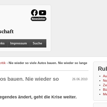
Search
nks
Impressum
Suche
for:
Search Button
ritik
›
Nie wieder so viele Autos bauen. Nie wieder so lange
Ru
Au
tos bauen. Nie wieder so
26.06.2010
No
Zei
Bü
Me
gendes ändert, geht die Krise weiter.