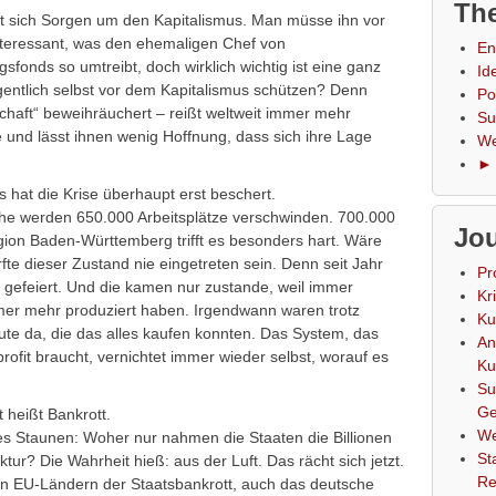
The
 sich Sorgen um den Kapitalismus.
Man müsse ihn vor
Interessant, was den ehemaligen Chef von
En
onds so umtreibt, doch wirklich wichtig ist eine ganz
Id
entlich selbst vor dem Kapitalismus schützen? Denn
Po
schaft“ beweihräuchert – reißt weltweit immer mehr
Su
 und lässt ihnen wenig Hoffnung, dass sich ihre Lage
We
► 
s hat die Krise überhaupt erst beschert.
nche werden 650.000 Arbeitsplätze verschwinden. 700.000
Jou
region Baden-Württemberg trifft es besonders hart. Wäre
te dieser Zustand nie eingetreten sein. Denn seit Jahr
Pr
gefeiert. Und die kamen nur zustande, weil immer
Kr
mer mehr produziert haben. Irgendwann waren trotz
Ku
e da, die das alles kaufen konnten. Das System, das
An
fit braucht, vernichtet immer wieder selbst, worauf es
Ku
Su
Ge
t heißt Bankrott.
We
ßes Staunen: Woher nur nahmen die Staaten die Billionen
St
ur? Die Wahrheit hieß: aus der Luft. Das rächt sich jetzt.
Re
n EU-Ländern der Staatsbankrott, auch das deutsche