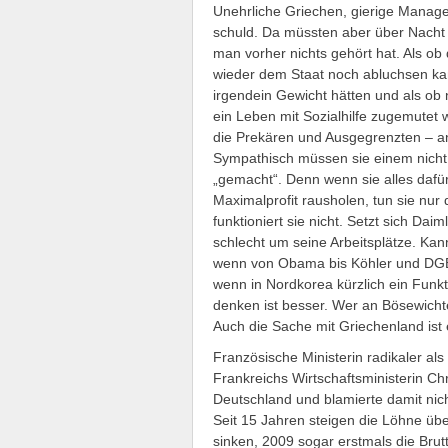
Unehrliche Griechen, gierige Manager,
schuld. Da müssten aber über Nacht 
man vorher nichts gehört hat. Als ob
wieder dem Staat noch abluchsen ka
irgendein Gewicht hätten und als ob 
ein Leben mit Sozialhilfe zugemutet 
die Prekären und Ausgegrenzten – an 
Sympathisch müssen sie einem nicht 
„gemacht“. Denn wenn sie alles dafür
Maximalprofit rausholen, tun sie nur 
funktioniert sie nicht. Setzt sich Da
schlecht um seine Arbeitsplätze. Ka
wenn von Obama bis Köhler und DGB
wenn in Nordkorea kürzlich ein Funkti
denken ist besser. Wer an Bösewichte
Auch die Sache mit Griechenland ist e
Französische Ministerin radikaler als
Frankreichs Wirtschaftsministerin Chr
Deutschland und blamierte damit nich
Seit 15 Jahren steigen die Löhne übe
sinken, 2009 sogar erstmals die Bru