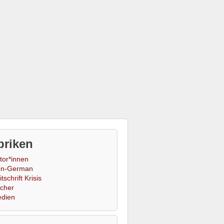
briken
tor*innen
n-German
tschrift Krisis
cher
dien