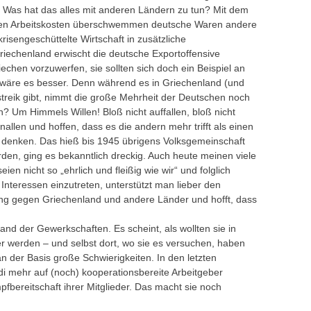
 Was hat das alles mit anderen Ländern zu tun? Mit dem
enden Arbeitskosten überschwemmen deutsche Waren andere
isengeschüttelte Wirtschaft in zusätzliche
riechenland erwischt die deutsche Exportoffensive
echen vorzuwerfen, sie sollten sich doch ein Beispiel an
äre es besser. Denn während es in Griechenland (und
reik gibt, nimmt die große Mehrheit der Deutschen noch
? Um Himmels Willen! Bloß nicht auffallen, bloß nicht
allen und hoffen, dass es die andern mehr trifft als einen
denken. Das hieß bis 1945 übrigens Volksgemeinschaft
den, ging es bekanntlich dreckig. Auch heute meinen viele
en nicht so „ehrlich und fleißig wie wir“ und folglich
n Interessen einzutreten, unterstützt man lieber den
ng gegen Griechenland und andere Länder und hofft, dass
and der Gewerkschaften. Es scheint, als wollten sie in
er werden – und selbst dort, wo sie es versuchen, haben
n der Basis große Schwierigkeiten. In den letzten
di mehr auf (noch) kooperationsbereite Arbeitgeber
mpfbereitschaft ihrer Mitglieder. Das macht sie noch