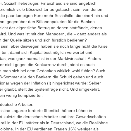
 Sozialhilfebetrüger, Finanzhaie: sie sind angeblich
ziemlich viele Bösewichter aufgetaucht sein, von denen
 die paar lumpigen Euro mehr Sozialhilfe, die eineR hin und
nn, gegenüber den Billionenpaketen für die Banken
nicht der eigentliche Betrug an denen stattfände, denen
wird. Und was ist mit den Managern, die – ganz anders als
der Quelle sitzen und sich fürstlich bedienen?
sein, aber deswegen haben sie noch lange nicht die Krise
 tun, damit sich Kapital bestmöglich verwertet und
das, was ganz normal ist in der Marktwirtschaft. Anders
imler nicht gegen die Konkurrenz durch, steht es auch
nn man sich bei dem Gedanken wirklich wohl fühlen? Auch
-Sommer alle den Bankern die Schuld geben und auch
onär wegen der Inflation (!) hingerichtet wurde: Selber
r glaubt, stellt die Systemfrage nicht. Und umgekehrt.
in wenig komplizierter.
 deutsche Arbeiter.
istine Lagarde forderte öffentlich höhere Löhne in
t zuletzt die deutschen Arbeiter und ihre Gewerkschaften.
rall in der EU stärker als in Deutschland, wo die Reallöhne
ttolöhne. In der EU verdienen Frauen 16% weniger als