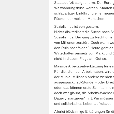
Staatsdefizit steigt enorm. Der Euro 
Weltwährungskrise werden. Staaten k
schlagartiger Einführung einer neue
Rücken der meisten Menschen.
Sozialismus ist von gestern.
Nichts diskreditiert die Suche nach 
Sozialismus. Der ging zu Recht unte
von Millionen zerstört. Doch wann wer
den Ruin nachfolgen? Heute geht es u
Wirtschaften jenseits von Markt und 
nicht in diesem Flugblatt. Gut so.
Massive Arbeitszeitverkürzung für ei
Für die, die noch Arbeit haben, wird 
der Mühle. Millionen andere werden v
ausgespuckt. 20-Stunden- oder Drei
oder. das können erste Schritte in e
doch wer glaubt, die Arbeits-Wachs
Dauer „finanzieren“, irrt. Wir müssen
und solidarisches Leben aufzubauen
Allerlei blödsinnige Erklärungen für di