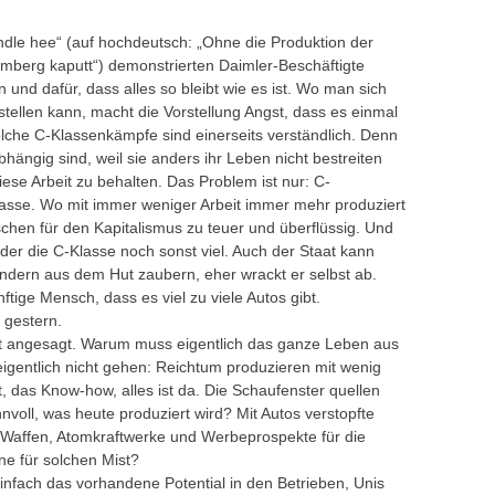
dle hee“ (auf hochdeutsch: „Ohne die Produktion der
mberg kaputt“) demonstrierten Daimler-Beschäftigte
 und dafür, dass alles so bleibt wie es ist. Wo man sich
stellen kann, macht die Vorstellung Angst, dass es einmal
lche C-Klassenkämpfe sind einerseits verständlich. Denn
ängig sind, weil sie anders ihr Leben nicht bestreiten
diese Arbeit zu behalten. Das Problem ist nur: C-
asse. Wo mit immer weniger Arbeit immer mehr produziert
hen für den Kapitalismus zu teuer und überflüssig. Und
er die C-Klasse noch sonst viel. Auch der Staat kann
ndern aus dem Hut zaubern, eher wrackt er selbst ab.
ige Mensch, dass es viel zu viele Autos gibt.
 gestern.
t angesagt. Warum muss eigentlich das ganze Leben aus
gentlich nicht gehen: Reichtum produzieren mit wenig
t, das Know-how, alles ist da. Die Schaufenster quellen
innvoll, was heute produziert wird? Mit Autos verstopfte
ll Waffen, Atomkraftwerke und Werbeprospekte für die
ne für solchen Mist?
einfach das vorhandene Potential in den Betrieben, Unis