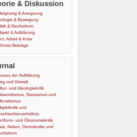
orie & Diskussion
teignung & Aneignung
eologie & Bewegung
litik & Rechtsform
bjekt & Aufklärung
rt, Arbeit & Krise
Krisis-Beiträge
rnal
ozess der Aufklärung
ieg und Gewalt
ltur- und Ideologiekritik
tisemitismus, Rassismus und
lturalismus
bjektkritik und
schlechterverhältnis
rtform- und Ökonomiekritik
aat, Nation, Demokratie und
chtsform