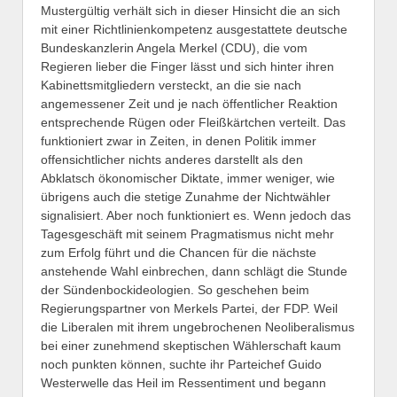
Mustergültig verhält sich in dieser Hinsicht die an sich
mit einer Richtlinienkompetenz ausgestattete deutsche
Bundeskanzlerin Angela Merkel (CDU), die vom
Regieren lieber die Finger lässt und sich hinter ihren
Kabinettsmitgliedern versteckt, an die sie nach
angemessener Zeit und je nach öffentlicher Reaktion
entsprechende Rügen oder Fleißkärtchen verteilt. Das
funktioniert zwar in Zeiten, in denen Politik immer
offensichtlicher nichts anderes darstellt als den
Abklatsch ökonomischer Diktate, immer weniger, wie
übrigens auch die stetige Zunahme der Nichtwähler
signalisiert. Aber noch funktioniert es. Wenn jedoch das
Tagesgeschäft mit seinem Pragmatismus nicht mehr
zum Erfolg führt und die Chancen für die nächste
anstehende Wahl einbrechen, dann schlägt die Stunde
der Sündenbockideologien. So geschehen beim
Regierungspartner von Merkels Partei, der FDP. Weil
die Liberalen mit ihrem ungebrochenen Neoliberalismus
bei einer zunehmend skeptischen Wählerschaft kaum
noch punkten können, suchte ihr Parteichef Guido
Westerwelle das Heil im Ressentiment und begann