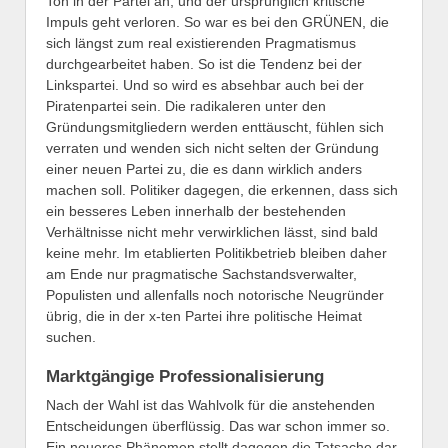
Ton in der Partei an, und der ursprünglich kritische
Impuls geht verloren. So war es bei den GRÜNEN, die
sich längst zum real existierenden Pragmatismus
durchgearbeitet haben. So ist die Tendenz bei der
Linkspartei. Und so wird es absehbar auch bei der
Piratenpartei sein. Die radikaleren unter den
Gründungsmitgliedern werden enttäuscht, fühlen sich
verraten und wenden sich nicht selten der Gründung
einer neuen Partei zu, die es dann wirklich anders
machen soll. Politiker dagegen, die erkennen, dass sich
ein besseres Leben innerhalb der bestehenden
Verhältnisse nicht mehr verwirklichen lässt, sind bald
keine mehr. Im etablierten Politikbetrieb bleiben daher
am Ende nur pragmatische Sachstandsverwalter,
Populisten und allenfalls noch notorische Neugründer
übrig, die in der x-ten Partei ihre politische Heimat
suchen.
Marktgängige Professionalisierung
Nach der Wahl ist das Wahlvolk für die anstehenden
Entscheidungen überflüssig. Das war schon immer so.
Ein neueres Phänomen stellt dagegen die Tatsache dar,