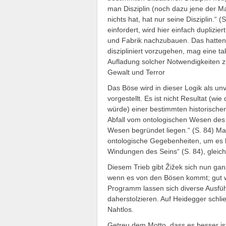
man Disziplin (noch dazu jene der Ma
nichts hat, hat nur seine Disziplin.“ (
einfordert, wird hier einfach dupliz
und Fabrik nachzubauen. Das hatten w
diszipliniert vorzugehen, mag eine t
Aufladung solcher Notwendigkeiten z
Gewalt und Terror
Das Böse wird in dieser Logik als un
vorgestellt. Es ist nicht Resultat (w
würde) einer bestimmten historischen K
Abfall vom ontologischen Wesen des
Wesen begründet liegen.“ (S. 84) Ma
ontologische Gegebenheiten, um es h
Windungen des Seins“ (S. 84), gleich
Diesem Trieb gibt Žižek sich nun ga
wenn es von den Bösen kommt; gut w
Programm lassen sich diverse Ausfüh
daherstolzieren. Auf Heidegger schl
Nahtlos.
Getreu dem Motto, dass es besser ist