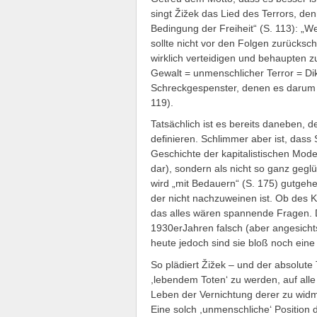
singt Žižek das Lied des Terrors, den
Bedingung der Freiheit“ (S. 113): „W
sollte nicht vor den Folgen zurücks
wirklich verteidigen und behaupten zu
Gewalt = unmenschlicher Terror = Dik
Schreckgespenster, denen es darum g
119).
Tatsächlich ist es bereits daneben
definieren. Schlimmer aber ist, dass 
Geschichte der kapitalistischen Mode
dar), sondern als nicht so ganz geglü
wird „mit Bedauern“ (S. 175) gutgehe
der nicht nachzuweinen ist. Ob de
das alles wären spannende Fragen. 
1930erJahren falsch (aber angesichts
heute jedoch sind sie bloß noch eine
So plädiert Žižek – und der absolute T
,lebendem Toten‘ zu werden, auf alle
Leben der Vernichtung derer zu wid
Eine solch ,unmenschliche‘ Position d