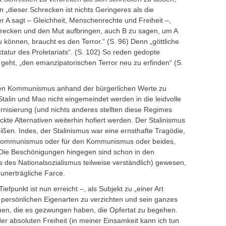
n „dieser Schrecken ist nichts Geringeres als die
er A sagt – Gleichheit, Menschenrechte und Freiheit –,
chrecken und den Mut aufbringen, auch B zu sagen, um A
 können, braucht es den Terror.“ (S. 96) Denn „göttliche
tatur des Proletariats“. (S. 102) So reden gedopte
eht, „den emanzipatorischen Terror neu zu erfinden“ (S.
, den Kommunismus anhand der bürgerlichen Werte zu
Stalin und Mao nicht eingemeindet werden in die leidvolle
rnisierung (und nichts anderes stellten diese Regimes
ckte Alternativen weiterhin hofiert werden. Der Stalinismus
ißen. Indes, der Stalinismus war eine ernsthafte Tragödie,
s Kommunismus oder für den Kommunismus oder beides,
Die Beschönigungen hingegen sind schon in den
 des Nationalsozialismus teilweise verständlich) gewesen,
 unerträgliche Farce.
iefpunkt ist nun erreicht –, als Subjekt zu „einer Art
 persönlichen Eigenarten zu verzichten und sein ganzes
men, die es gezwungen haben, die Opfertat zu begehen.
er absoluten Freiheit (in meiner Einsamkeit kann ich tun