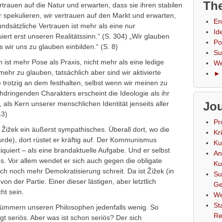
The
rtrauen auf die Natur und erwarten, dass sie ihren stabilen
wir spekulieren, wir vertrauen auf den Markt und erwarten,
En
undsätzliche Vertrauen ist mehr als eine nur
Id
iert erst unseren Realitätssinn.“ (S. 304) „Wir glauben
Po
ls wir uns zu glauben einbilden.“ (S. 8)
Su
ist mehr Pose als Praxis, nicht mehr als eine ledige
We
ehr zu glauben, tatsächlich aber sind wir aktivierte
► 
e trotzig an dem festhalten, selbst wenn wir meinen zu
hdringenden Charakters erscheint die Ideologie als ihr
, als Kern unserer menschlichen Identität jenseits aller
Jou
43)
Pr
j Žižek ein äußerst sympathisches. Überall dort, wo die
Kr
urde), dort rüstet er kräftig auf. Der Kommunismus
Ku
tiquiert – als eine brandaktuelle Aufgabe. Und er selbst
An
ns. Vor allem wendet er sich auch gegen die obligate
Ku
h noch mehr Demokratisierung schreit. Da ist Žižek (in
Su
on der Partie. Einer dieser lästigen, aber letztlich
Ge
ht sein.
We
St
kümmern unseren Philosophen jedenfalls wenig. So
Re
gt seriös. Aber was ist schon seriös? Der sich