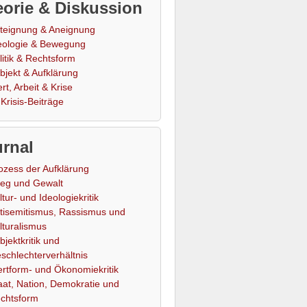
orie & Diskussion
teignung & Aneignung
eologie & Bewegung
litik & Rechtsform
bjekt & Aufklärung
rt, Arbeit & Krise
Krisis-Beiträge
rnal
ozess der Aufklärung
ieg und Gewalt
ltur- und Ideologiekritik
tisemitismus, Rassismus und
lturalismus
bjektkritik und
schlechterverhältnis
rtform- und Ökonomiekritik
aat, Nation, Demokratie und
chtsform