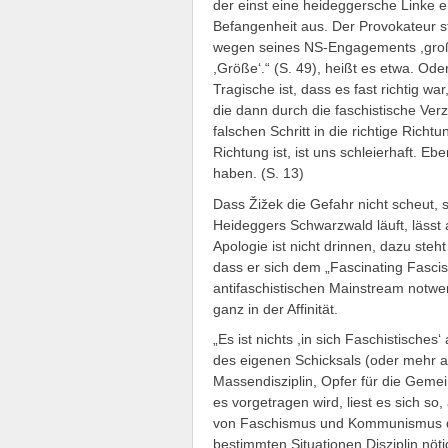
der einst eine heideggersche Linke e
Befangenheit aus. Der Provokateur sto
wegen seines NS-Engagements ,groß‘,
,Größe‘.“ (S. 49), heißt es etwa. Ode
Tragische ist, dass es fast richtig wa
die dann durch die faschistische Ver
falschen Schritt in die richtige Richtu
Richtung ist, ist uns schleierhaft. E
haben. (S. 13)
Dass Žižek die Gefahr nicht scheut, s
Heideggers Schwarzwald läuft, lässt 
Apologie ist nicht drinnen, dazu ste
dass er sich dem „Fascinating Fascism
antifaschistischen Mainstream notwend
ganz in der Affinität.
„Es ist nichts ,in sich Faschistisch
des eigenen Schicksals (oder mehr au
Massendisziplin, Opfer für die Geme
es vorgetragen wird, liest es sich so,
von Faschismus und Kommunismus denn
bestimmten Situationen Disziplin nö