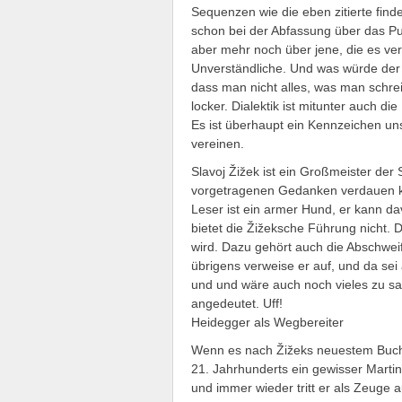
Sequenzen wie die eben zitierte find
schon bei der Abfassung über das Pub
aber mehr noch über jene, die es ver
Unverständliche. Und was würde der 
dass man nicht alles, was man schrei
locker. Dialektik ist mitunter auch d
Es ist überhaupt ein Kennzeichen un
vereinen.
Slavoj Žižek ist ein Großmeister der
vorgetragenen Gedanken verdauen ka
Leser ist ein armer Hund, er kann d
bietet die Žižeksche Führung nicht. D
wird. Dazu gehört auch die Abschwe
übrigens verweise er auf, und da se
und und wäre auch noch vieles zu sa
angedeutet. Uff!
Heidegger als Wegbereiter
Wenn es nach Žižeks neuestem Buch 
21. Jahrhunderts ein gewisser Martin
und immer wieder tritt er als Zeuge au