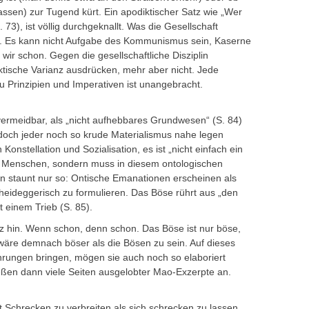
ssen) zur Tugend kürt. Ein apodiktischer Satz wie „Wer
S. 73), ist völlig durchgeknallt. Was die Gesellschaft
iert. Es kann nicht Aufgabe des Kommunismus sein, Kaserne
ir schon. Gegen die gesellschaftliche Disziplin
aktische Varianz ausdrücken, mehr aber nicht. Jede
u Prinzipien und Imperativen ist unangebracht.
vermeidbar, als „nicht aufhebbares Grundwesen“ (S. 84)
ie doch jeder noch so krude Materialismus nahe legen
onstellation und Sozialisation, es ist „nicht einfach ein
 Menschen, sondern muss in diesem ontologischen
n staunt nur so: Ontische Emanationen erscheinen als
eideggerisch zu formulieren. Das Böse rührt aus „den
t einem Trieb (S. 85).
nz hin. Wenn schon, denn schon. Das Böse ist nur böse,
äre demnach böser als die Bösen zu sein. Auf dieses
rungen bringen, mögen sie auch noch so elaboriert
ießen dann viele Seiten ausgelobter Mao-Exzerpte an.
 Schrecken zu verbreiten als sich schrecken zu lassen,