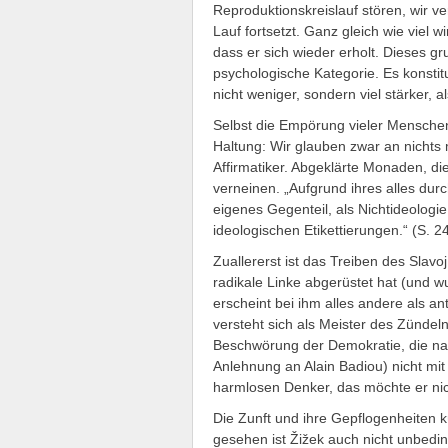
Reproduktionskreislauf stören, wir ve
Lauf fortsetzt. Ganz gleich wie viel 
dass er sich wieder erholt. Dieses gr
psychologische Kategorie. Es konstitu
nicht weniger, sondern viel stärker, a
Selbst die Empörung vieler Menschen 
Haltung: Wir glauben zwar an nichts m
Affirmatiker. Abgeklärte Monaden, di
verneinen. „Aufgrund ihres alles durc
eigenes Gegenteil, als Nichtideologie
ideologischen Etikettierungen.“ (S. 2
Zuallererst ist das Treiben des Slavo
radikale Linke abgerüstet hat (und w
erscheint bei ihm alles andere als an
versteht sich als Meister des Zündel
Beschwörung der Demokratie, die nac
Anlehnung an Alain Badiou) nicht mit v
harmlosen Denker, das möchte er nic
Die Zunft und ihre Gepflogenheiten 
gesehen ist Žižek auch nicht unbedin