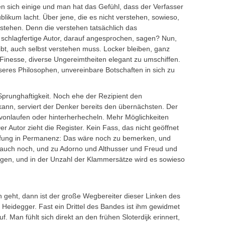
en sich einige und man hat das Gefühl, dass der Verfasser
likum lacht. Über jene, die es nicht verstehen, sowieso,
stehen. Denn die verstehen tatsächlich das
schlagfertige Autor, darauf angesprochen, sagen? Nun,
bt, auch selbst verstehen muss. Locker bleiben, ganz
ie Finesse, diverse Ungereimtheiten elegant zu umschiffen.
seres Philosophen, unvereinbare Botschaften in sich zu
 Sprunghaftigkeit. Noch ehe der Rezipient den
nn, serviert der Denker bereits den übernächsten. Der
avonlaufen oder hinterherhecheln. Mehr Möglichkeiten
er Autor zieht die Register. Kein Fass, das nicht geöffnet
ifung in Permanenz: Das wäre noch zu bemerken, und
i auch noch, und zu Adorno und Althusser und Freud und
gen, und in der Unzahl der Klammersätze wird es sowieso
geht, dann ist der große Wegbereiter dieser Linken des
 Heidegger. Fast ein Drittel des Bandes ist ihm gewidmet
f. Man fühlt sich direkt an den frühen Sloterdijk erinnert,