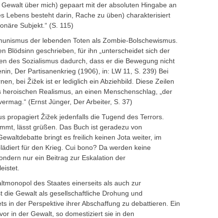
t Gewalt über mich) gepaart mit der absoluten Hingabe an
s Lebens besteht darin, Rache zu üben) charakterisiert
ionäre Subjekt.“ (S. 115)
ommunismus der lebenden Toten als Zombie-Bolschewismus.
n Blödsinn geschrieben, für ihn „unterscheidet sich der
en des Sozialismus dadurch, dass er die Bewegung nicht
nin, Der Partisanenkrieg (1906), in: LW 11, S. 239) Bei
en, bei Žižek ist er lediglich ein Abziehbild. Diese Zeilen
s heroischen Realismus, an einen Menschenschlag, „der
vermag.“ (Ernst Jünger, Der Arbeiter, S. 37)
propagiert Žižek jedenfalls die Tugend des Terrors.
ommt, lässt grüßen. Das Buch ist geradezu von
ewaltdebatte bringt es freilich keinen Jota weiter, im
plädiert für den Krieg. Cui bono? Da werden keine
ndern nur ein Beitrag zur Eskalation der
eistet.
ltmonopol des Staates einerseits als auch zur
st die Gewalt als gesellschaftliche Drohung und
ets in der Perspektive ihrer Abschaffung zu debattieren. Ein
vor in der Gewalt, so domestiziert sie in den