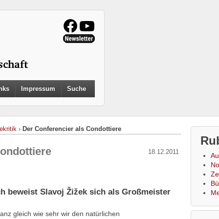
Search
nks
Impressum
Suche
for:
Search Button
ekritik
›
Der Conferencier als Condottiere
Ru
ondottiere
18.12.2011
Au
No
Zei
Bü
 beweist Slavoj Žižek sich als Großmeister
Me
anz gleich wie sehr wir den natürlichen