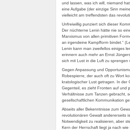
und lassen, was ich will, niemand ha
eine Aufgabe (der einzige Sinn meine
vielleicht am treffendsten das revolut
Unfreiwillig punziert sich dieser K
Der nüchterne Lenin hätte nie so eine
Marxismus von allen primitiven Form
an irgendeine Kampfform bindet.“ (Le
Lenin kann man zweifellos einiges lern
erinnern auch mehr an Ernst Jünger
sich mit Lust in die Luft zu sprengen 
Gegen Anpassung und Opportunismus 
Robespierre, der auch oft zu Wort k
kratologischer Lust getragen. In der G
Gegenteil, es zieht Fronten auf und 
Verhältnisse zum Tanzen gebracht, so
gesellschaftlichen Kommunikation gel
Abseits aller Bekenntnisse zum Gewa
revolutionären Gewalt andererseits i
Notwendigkeit zu realisieren, aber st
Kern der Herrschaft liegt ja nach wie 