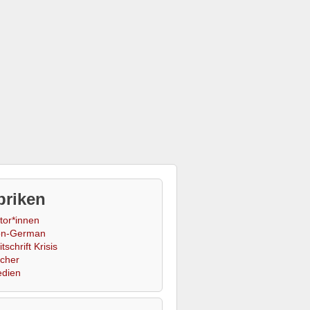
briken
tor*innen
n-German
tschrift Krisis
cher
dien