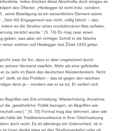
inforderte. Indes drücken diese Abschnitte doch einiges an
lpert des Öfteren: „Heidegger ist nicht trotz, sondern
 seine Beteiligung ist ein wesentliches Element seiner
r: „Sein NS-Engagement war nicht ,völlig falsch‘ – das
r, indem es die Struktur eines revolutionären Akts aufwies,
zerrung zerstört wurde.“ (S. 74) Es mag zwar einen
ng geben, was aber ein richtiger Schritt in die falsche
ben einen solchen soll Heidegger laut Žižek 1933 getan
pricht zwar für ihn, dass er aber ungesichert durch
an seinem Verstand zweifeln. Mehr als eine gefinkelte
ht er zu sehr im Bann des deutschen Meisterdenkers. Nicht
“ stellt, ist das Problem – das ist gegen den seichten
iger denn je – sondern wie er es tut. Er verliert sich
es‘ an Begriffen wie Ent-scheidung, Wiederholung, Annahme
f die ,gewöhnliche‘ Politik bezogen, an Begriffen wie
inschaft usw.).“ (S. 70) Formal mag das stimmen, aber wie
 als hätte die Totalitarismustheorie in ihrer Gleichsetzung
 doch recht. Es ist allerdings ein Unterschied, ob in
tig ist (man denke etwa an den Straßenverkehr) oder ob