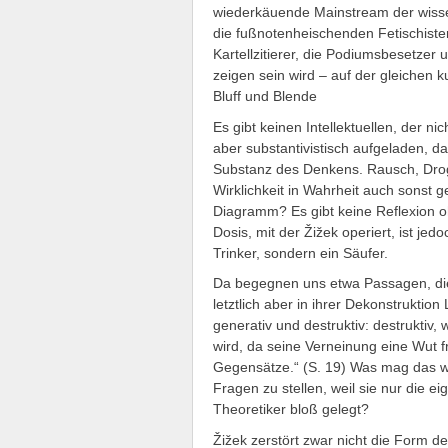
wiederkäuende Mainstream der wisse
die fußnotenheischenden Fetischiste
Kartellzitierer, die Podiumsbesetzer
zeigen sein wird – auf der gleichen ku
Bluff und Blende
Es gibt keinen Intellektuellen, der ni
aber substantivistisch aufgeladen, da
Substanz des Denkens. Rausch, Droge
Wirklichkeit in Wahrheit auch sonst g
Diagramm? Es gibt keine Reflexion o
Dosis, mit der Žižek operiert, ist jed
Trinker, sondern ein Säufer.
Da begegnen uns etwa Passagen, die z
letztlich aber in ihrer Dekonstruktion 
generativ und destruktiv: destruktiv
wird, da seine Verneinung eine Wut fr
Gegensätze.“ (S. 19) Was mag das w
Fragen zu stellen, weil sie nur die
Theoretiker bloß gelegt?
Žižek zerstört zwar nicht die Form de