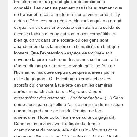
transformée en un grand glacier de sentiments
congelés. Les gens ne peuvent pas faire autrement que
de transmettre cette froideur à leur environnement. Il y
a des différences non négligeables selon qu’on a grandi
et que l’on vit dans une société qui valorise la solidarité
avec les faibles et ceux qui sont moins compétitifs, ou
bien qu’on vit dans une société où ces gens sont
abandonnés dans la misère et stigmatisés en tant que
loosers. Que l’expression «
espèce de victime
» soit
devenue la pire insulte que des jeunes se lancent à la
tête en dit long sur l’image pervertie qu’ils se font de
l’humanité, marquée depuis quelques années par le
culte du gagnant. On le voit par exemple chez des
sportifs qui chantent à tue-tête devant les caméras
après un match victorieux:
«Regardez à quoi
ressemblent des gagnants – hohéhohéhohé
». (…) Sans
doute aussi parce qu’elle a l’air de sortir du dernier soap
opera, la gardienne de but de l’équipe de foot
américaine, Hope Solo, incarne ce culte du gagnant.
Dans une interview avant la finale du dernier
championnat du monde, elle déclarait: «
Nous savons
que nous allons gagner. C’est notre mentalité.
» Qu’elle