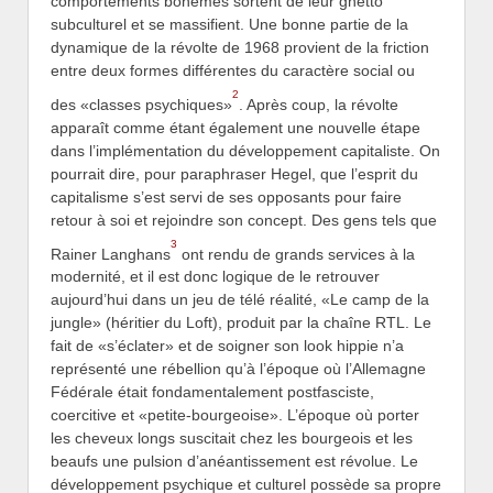
comportements bohèmes sortent de leur ghetto
subculturel et se massifient. Une bonne partie de la
dynamique de la révolte de 1968 provient de la friction
entre deux formes différentes du caractère social ou
2
des «classes psychiques»
. Après coup, la révolte
apparaît comme étant également une nouvelle étape
dans l’implémentation du développement capitaliste. On
pourrait dire, pour paraphraser Hegel, que l’esprit du
capitalisme s’est servi de ses opposants pour faire
retour à soi et rejoindre son concept. Des gens tels que
3
Rainer Langhans
ont rendu de grands services à la
modernité, et il est donc logique de le retrouver
aujourd’hui dans un jeu de télé réalité, «Le camp de la
jungle» (héritier du Loft), produit par la chaîne RTL. Le
fait de «s’éclater» et de soigner son look hippie n’a
représenté une rébellion qu’à l’époque où l’Allemagne
Fédérale était fondamentalement postfasciste,
coercitive et «petite-bourgeoise». L’époque où porter
les cheveux longs suscitait chez les bourgeois et les
beaufs une pulsion d’anéantissement est révolue. Le
développement psychique et culturel possède sa propre