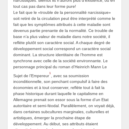
narcissiques. Bientôt ils n’auront plus d’existence, ou en
tout cas pas dans leur forme pure!
Le fait que le «trouble de la personnalité narcissique»
soit retiré de la circulation peut être interprété comme le
fait que les symptômes attribués à cette maladie sont
devenus partie prenante de la normalité. Ce trouble de
base n’a plus valeur de maladie dans notre société, il
reflète plutôt son caractère social. A chaque degré de
développement social correspond un caractère social
dominant. La structure identitaire de l’homme est
synchrone avec celle de la société environnante. Le
personnage principal du roman d’Heinrich Mann Le
1
Sujet de l’Empereur
, avec sa soumission
inconditionnelle, son penchant compulsif à faire des
économies et à tout conserver, reflète tout à fait la
phase historique durant laquelle le capitalisme en
Allemagne prenait son essor sous la forme d’un Etat
autoritaire et semi-féodal. Parallèlement, on voyait déjà,
dans certaines subcultures marginales, culturelles et
artistiques, émerger la prochaine étape de
développement. Au début, ses attributs étaient