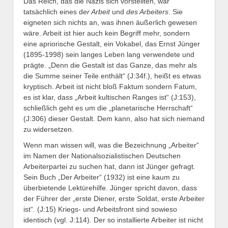
Das Reich, das die Nazis sich vorstellten, war
tatsächlich eines d
er Arbeit
und
des Arbeiters
. Sie
eigneten sich nichts an, was ihnen äußerlich gewesen
wäre. Arbeit ist hier auch kein Begriff mehr, sondern
eine apriorische Gestalt, ein Vokabel, das Ernst Jünger
(1895-1998) sein langes Leben lang verwendete und
prägte. „Denn die Gestalt ist das Ganze, das mehr als
die Summe seiner Teile enthält“ (J:34f.), heißt es etwas
kryptisch. Arbeit ist nicht bloß Faktum sondern Fatum,
es ist klar, dass „Arbeit kultischen Ranges ist“ (J:153),
schließlich geht es um die „planetarische Herrschaft“
(J:306) dieser Gestalt. Dem kann, also hat sich niemand
zu widersetzen.
Wenn man wissen will, was die Bezeichnung „Arbeiter“
im Namen der Nationalsozialistischen Deutschen
Arbeiterpartei zu suchen hat, dann ist Jünger gefragt.
Sein Buch „Der Arbeiter“ (1932) ist eine kaum zu
überbietende Lektürehilfe. Jünger spricht davon, dass
der Führer der „erste Diener, erste Soldat, erste Arbeiter
ist“. (J:15) Kriegs- und Arbeitsfront sind sowieso
identisch (vgl. J:114). Der so installierte Arbeiter ist nicht