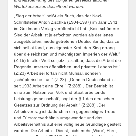
Wertekonsenses dechiffriert werden.
„Sieg der Arbeit“ heißt ein Buch, das der Nazi-
Schriftsteller Anton Zischka (1904-1997) im Jahr 1941
im Goldmann Verlag veröffentlicht hat. „Kein schönerer
Sieg der Arbeit ist je erfochten worden als der jenes
ausgebluteten, niedergetretenen Deutschlands, das zu
sich selbst fand, aus eigenster Kraft den Sieg errang
über die reichsten und mächtigsten Imperien der Welt.“
(Z:15) In aller Welt sei jetzt „sichtbar, dass die Arbeit die
Regentin unseres öffentlichen und privaten Lebens ist.“
(Z:23) Arbeit sei fortan nicht Mühsal, sondern
„schöpferische Lust“ (Z:23). „Denn in Deutschland ist
seit 1933 Arbeit eine Ehre.“ (Z:288) „,Der Betrieb ist
eine zum Nutzen von Volk und Staat arbeitende
Leistungsgemeinschaft‘, sagt der § 1 des deutschen
Gesetzes zur Ordnung der Arbeit.“ (Z:288) „Der
Arbeitsvertrag ist dadurch in ein gegenseitiges Treue-
und Fürsorgeverhältnis umgewandelt und das
Arbeitsverhältnis auf eine völlig neue Grundlage gestellt
worden. Die Arbeit ist Dienst, nicht mehr ,Ware‘; Ehre,