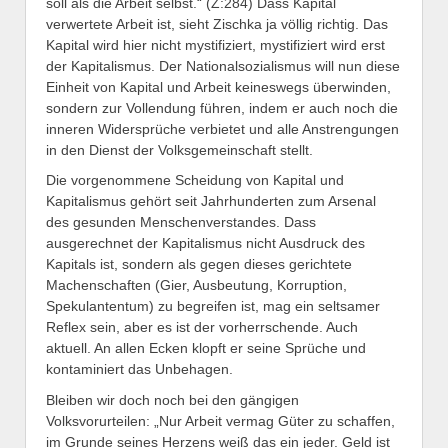
soll als die Arbeit selbst.“ (Z:284) Dass Kapital
verwertete Arbeit ist, sieht Zischka ja völlig richtig. Das
Kapital wird hier nicht mystifiziert, mystifiziert wird erst
der Kapitalismus. Der Nationalsozialismus will nun diese
Einheit von Kapital und Arbeit keineswegs überwinden,
sondern zur Vollendung führen, indem er auch noch die
inneren Widersprüche verbietet und alle Anstrengungen
in den Dienst der Volksgemeinschaft stellt.
Die vorgenommene Scheidung von Kapital und
Kapitalismus gehört seit Jahrhunderten zum Arsenal
des gesunden Menschenverstandes. Dass
ausgerechnet der Kapitalismus nicht Ausdruck des
Kapitals ist, sondern als gegen dieses gerichtete
Machenschaften (Gier, Ausbeutung, Korruption,
Spekulantentum) zu begreifen ist, mag ein seltsamer
Reflex sein, aber es ist der vorherrschende. Auch
aktuell. An allen Ecken klopft er seine Sprüche und
kontaminiert das Unbehagen.
Bleiben wir doch noch bei den gängigen
Volksvorurteilen: „Nur Arbeit vermag Güter zu schaffen,
im Grunde seines Herzens weiß das ein jeder. Geld ist