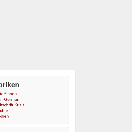
briken
tor*innen
n-German
tschrift Krisis
cher
dien