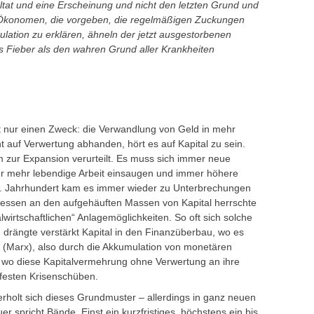
ltat und eine Erscheinung und nicht den letzten Grund und
n Ökonomen, die vorgeben, die regelmäßigen Zuckungen
lation zu erklären, ähneln der jetzt ausgestorbenen
s Fieber als den wahren Grund aller Krankheiten
lgt nur einen Zweck: die Verwandlung von Geld in mehr
 auf Verwertung abhanden, hört es auf Kapital zu sein.
em zur Expansion verurteilt. Es muss sich immer neue
er mehr lebendige Arbeit einsaugen und immer höhere
. Jahrhundert kam es immer wieder zu Unterbrechungen
ssen an den aufgehäuften Massen von Kapital herrschte
lwirtschaftlichen“ Anlagemöglichkeiten. So oft sich solche
drängte verstärkt Kapital in den Finanzüberbau, wo es
tal“ (Marx), also durch die Akkumulation von monetären
 wo diese Kapitalvermehrung ohne Verwertung an ihre
festen Krisenschüben.
rholt sich dieses Grundmuster – allerdings in ganz neuen
r spricht Bände. Einst ein kurzfristiges, höchstens ein bis