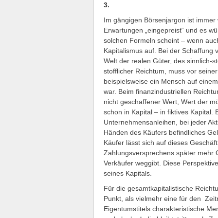
3.
Im gängigen Börsenjargon ist immer 
Erwartungen „eingepreist“ und es wü
solchen Formeln scheint – wenn auc
Kapitalismus auf. Bei der Schaffung 
Welt der realen Güter, des sinnlich-st
stofflicher Reichtum, muss vor seine
beispielsweise ein Mensch auf einem
war. Beim finanzindustriellen Reichtum
nicht geschaffener Wert, Wert der mö
schon in Kapital – in fiktives Kapita
Unternehmensanleihen, bei jeder Akt
Händen des Käufers befindliches Gel
Käufer lässt sich auf dieses Geschäf
Zahlungsversprechens später mehr Gel
Verkäufer weggibt. Diese Perspektiv
seines Kapitals.
Für die gesamtkapitalistische Reicht
Punkt, als vielmehr eine für den Ze
Eigentumstitels charakteristische Me