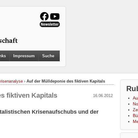
Search
nks
Impressum
Suche
for:
Search Button
Krisenanalyse
›
Auf der Mülldeponie des fiktiven Kapitals
Ru
s fiktiven Kapitals
16.06.2012
Au
No
Zei
talistischen Krisenaufschubs und der
Bü
Me