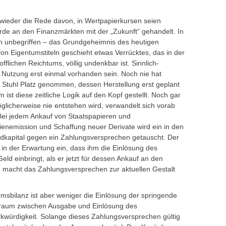
wieder die Rede davon, in Wertpapierkursen seien
rde an den Finanzmärkten mit der „Zukunft“ gehandelt. In
h unbegriffen – das Grundgeheimnis des heutigen
von Eigentumstiteln geschieht etwas Verrücktes, das in der
offlichen Reichtums, völlig undenkbar ist. Sinnlich-
r Nutzung erst einmal vorhanden sein. Noch nie hat
 Stuhl Platz genommen, dessen Herstellung erst geplant
 ist diese zeitliche Logik auf den Kopf gestellt. Noch gar
glicherweise nie entstehen wird, verwandelt sich vorab
l. Bei jedem Ankauf von Staatspapieren und
ienemission und Schaffung neuer Derivate wird ein in den
dkapital gegen ein Zahlungsversprechen getauscht. Der
t in der Erwartung ein, dass ihm die Einlösung des
d einbringt, als er jetzt für dessen Ankauf an den
e macht das Zahlungsversprechen zur aktuellen Gestalt
umsbilanz ist aber weniger die Einlösung der springende
itraum zwischen Ausgabe und Einlösung des
rkwürdigkeit. Solange dieses Zahlungsversprechen gültig