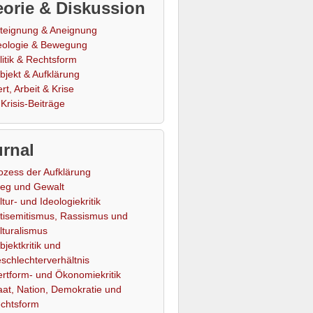
orie & Diskussion
teignung & Aneignung
eologie & Bewegung
litik & Rechtsform
bjekt & Aufklärung
rt, Arbeit & Krise
Krisis-Beiträge
rnal
ozess der Aufklärung
ieg und Gewalt
ltur- und Ideologiekritik
tisemitismus, Rassismus und
lturalismus
bjektkritik und
schlechterverhältnis
rtform- und Ökonomiekritik
aat, Nation, Demokratie und
chtsform