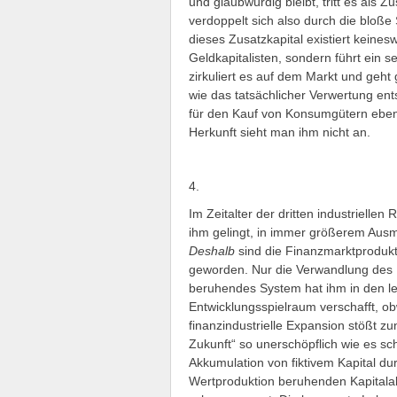
und glaubwürdig bleibt, tritt es als 
verdoppelt sich also durch die bloß
dieses Zusatzkapital existiert keine
Geldkapitalisten, sondern führt ein s
zirkuliert es auf dem Markt und geht
wie das tatsächlicher Verwertung en
für den Kauf von Konsumgütern ebens
Herkunft sieht man ihm nicht an.
4.
Im Zeitalter der dritten industrielle
ihm gelingt, in immer größerem Aus
Deshalb
sind die Finanzmarktprodukt
geworden. Nur die Verwandlung des 
beruhendes System hat ihm in den le
Entwicklungsspielraum verschafft, o
finanzindustrielle Expansion stößt z
Zukunft“ so unerschöpflich wie es sc
Akkumulation von fiktivem Kapital du
Wertproduktion beruhenden Kapitalak