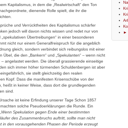
Na
nem Kapitalismus, in dem die „Realwirtschaft“ den Ton
Kr
nachgeordnete, dienende Rolle spielt, die ihr die
Kr
ichten.
Ar
sprüche und Verrücktheiten des Kapitalismus schärfer
Ko
ken jedoch will davon nichts wissen und redet nur von
► 
 „spekulativen Übertreibungen“ in einer besonderen
mt nicht nur einem Generalfreispruch für die angeblich
rdnung gleich, sondern verbindet sich reibungslos mit einer
hen Übel, die den „Bankern“ und „Spekulanten“ – wenn nicht
 – angelastet werden. Die überall grassierende einseitige
n den sich immer höher türmenden Schuldenbergen ist aber
ingefährlich, sie stellt gleichzeitig den realen
 Kopf. Dass die manifesten Krisenschübe von der
heißt in keiner Weise, dass dort die grundlegenden
en sind.
Ursache ist keine Erfindung unserer Tage Schon 1857
 machten solche Pseudoerklärungen die Runde. Ein
„Wenn Spekulation gegen Ende einer bestimmten
läufer des Zusammenbruchs auftritt, sollte man nicht
st in den vorausgehenden Phasen der Periode erzeugt