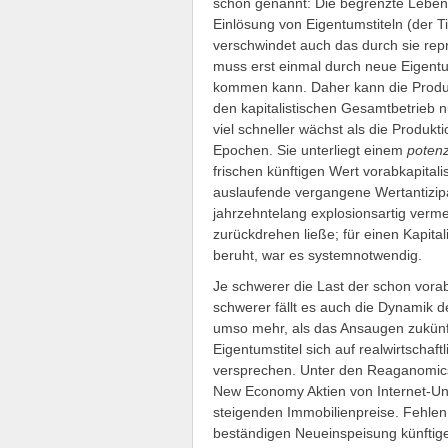
schon genannt: Die begrenzte Lebens
Einlösung von Eigentumstiteln (der Til
verschwindet auch das durch sie repr
muss erst einmal durch neue Eigentu
kommen kann. Daher kann die Produkt
den kapitalistischen Gesamtbetrieb n
viel schneller wächst als die Produkt
Epochen. Sie unterliegt einem
potenz
frischen künftigen Wert vorabkapitali
auslaufende vergangene Wertantizipat
jahrzehntelang explosionsartig vermeh
zurückdrehen ließe; für einen Kapital
beruht, war es systemnotwendig.
Je schwerer die Last der schon vorab
schwerer fällt es auch die Dynamik de
umso mehr, als das Ansaugen zukünft
Eigentumstitel sich auf realwirtschaf
versprechen. Unter den Reaganomics
New Economy Aktien von Internet-Un
steigenden Immobilienpreise. Fehlen 
beständigen Neueinspeisung künftig