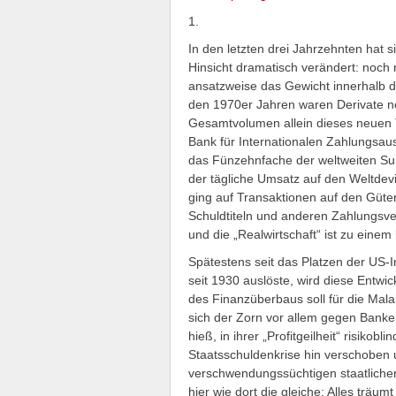
1.
In den letzten drei Jahrzehnten hat s
Hinsicht dramatisch verändert: noch 
ansatzweise das Gewicht innerhalb d
den 1970er Jahren waren Derivate no
Gesamtvolumen allein dieses neuen
Bank für Internationalen Zahlungsaus
das Fünzehnfache der weltweiten Sum
der tägliche Umsatz auf den Weltdevi
ging auf Transaktionen auf den Güte
Schuldtiteln und anderen Zahlungsve
und die „Realwirtschaft“ ist zu eine
Spätestens seit das Platzen der US-I
seit 1930 auslöste, wird diese Entwi
des Finanzüberbaus soll für die Mala
sich der Zorn vor allem gegen Banke
hieß, in ihrer „Profitgeilheit“ risikob
Staatsschuldenkrise hin verschoben 
verschwendungssüchtigen staatlichen
hier wie dort die gleiche: Alles träu