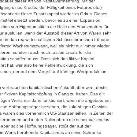
dauer dieser Art von Kapitalvermehrung. Mit der
gung eines Kredits, der Fälligkeit eines Futures etc.)
äsentierte fiktive Zusatzkapital wieder im Orkus. Dieses
mstitel ersetzt werden, bevor es zu einer Expansion
ion von Eigentumstiteln die Rolle des Ersatzmotors für
ur ausfüllen, wenn der Ausstoß dieser Art von Waren sehr
ion in den realwirtschaftlichen Schlüsselbranchen früherer
ierten
Wachstumszwang, weil sie nicht nur immer wieder
sieren, sondern auch noch rastlos Ersatz für die
ion schaffen muss. Dass sich das fiktive Kapital
rt hat, war also keine Fehlentwicklung, die sich
ismus, der auf dem Vorgriff auf künftige Wertproduktion
 verbrauchten kapitalistischen Zukunft aber wird, desto
r fiktiven Kapitalschöpfung in Gang zu halten. Das gilt
igen Werts nur dann funktioniert, wenn die angebotenen
tliche Hoffnungsträger beziehen, die zukünftigen Gewinn
 waren dies vornehmlich US-Staatsanleihen, in Zeiten der
ternehmen und in den Nullerjahren die scheinbar endlos
aber solche Hoffnungsträger, stößt der auf der
en Werts beruhende Kapitalismus an seine Schranke.