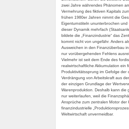
zwei Jahre währendes Phänomen am V
Vermehrung des fiktiven Kapitals z
frühen 1980er Jahren nimmt die Ge
Eigentumstiteln ununterbrochen und 
dieser Dynamik mehrfach (Staatsanlei
bildete die „Finanzindustrie“ das Z
kommt nicht von ungefähr. Anders als 
Ausweichen in den Finanzüberbau in 
nur vorübergehenden Fehlens ausreic
Vielmehr ist seit dem Ende des ford
realwirtschaftliche Akkumulation ei
Produktivitätssprung im Gefolge der d
Verdrängung von Arbeitskraft aus d
der einzigen Grundlage der Wertverwe
Warenproduktion. Deshalb kann die 
nur weiterlaufen, weil die Finanzsp
Ansprüche zum zentralen Motor der 
finanzindustrielle „Produktionsprozess
Weltwirtschaft unvermeidbar.