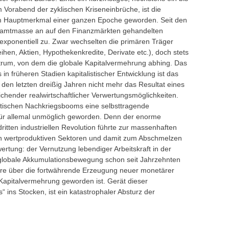
orabend der zyklischen Kriseneinbrüche, ist die
um Hauptmerkmal einer ganzen Epoche geworden. Seit den
samtmasse an auf den Finanzmärkten gehandelten
exponentiell zu. Zwar wechselten die primären Träger
hen, Aktien, Hypothekenkredite, Derivate etc.), doch stets
entrum, von dem die globale Kapitalvermehrung abhing. Das
in früheren Stadien kapitalistischer Entwicklung ist das
den letzten dreißig Jahren nicht mehr das Resultat eines
hender realwirtschaftlicher Verwertungsmöglichkeiten.
istischen Nachkriegsbooms eine selbsttragende
n für allemal unmöglich geworden. Denn der enorme
ritten industriellen Revolution führte zur massenhaften
en wertproduktiven Sektoren und damit zum Abschmelzen
rtung: der Vernutzung lebendiger Arbeitskraft in der
globale Akkumulationsbewegung schon seit Jahrzehnten
häre über die fortwährende Erzeugung neuer monetärer
Kapitalvermehrung geworden ist. Gerät dieser
“ ins Stocken, ist ein katastrophaler Absturz der