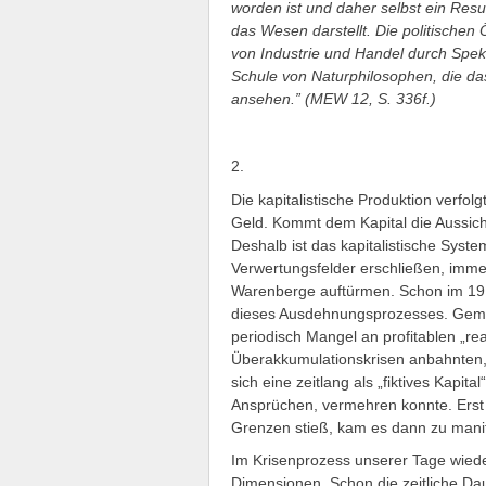
worden ist und daher selbst ein Resu
das Wesen darstellt. Die politische
von Industrie und Handel durch Speku
Schule von Naturphilosophen, die da
ansehen.” (MEW 12, S. 336f.)
2.
Die kapitalistische Produktion verfo
Geld. Kommt dem Kapital die Aussicht
Deshalb ist das kapitalistische Syst
Verwertungsfelder erschließen, imm
Warenberge auftürmen. Schon im 19
dieses Ausdehnungsprozesses. Geme
periodisch Mangel an profitablen „rea
Überakkumulationskrisen anbahnten, 
sich eine zeitlang als „fiktives Kapi
Ansprüchen, vermehren konnte. Erst
Grenzen stieß, kam es dann zu mani
Im Krisenprozess unserer Tage wiede
Dimensionen. Schon die zeitliche Daue