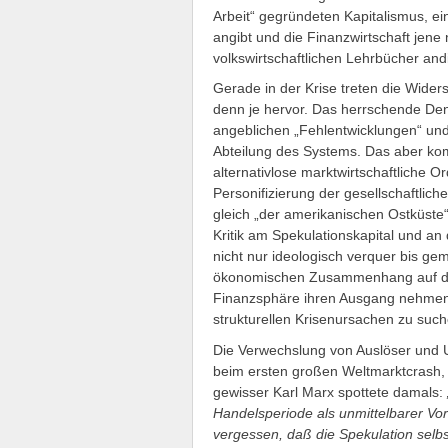
Arbeit“ gegründeten Kapitalismus, ei
angibt und die Finanzwirtschaft jene 
volkswirtschaftlichen Lehrbücher and
Gerade in der Krise treten die Wider
denn je hervor. Das herrschende Den
angeblichen „Fehlentwicklungen“ und
Abteilung des Systems. Das aber kom
alternativlose marktwirtschaftliche O
Personifizierung der gesellschaftlic
gleich „der amerikanischen Ostküste“
Kritik am Spekulationskapital und a
nicht nur ideologisch verquer bis geme
ökonomischen Zusammenhang auf den
Finanzsphäre ihren Ausgang nehmen, 
strukturellen Krisenursachen zu such
Die Verwechslung von Auslöser und 
beim ersten großen Weltmarktcrash,
gewisser Karl Marx spottete damals:
Handelsperiode als unmittelbarer Vor
vergessen, daß die Spekulation selb