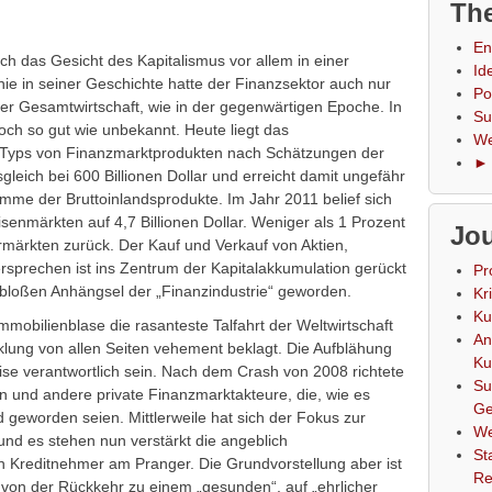
The
En
ich das Gesicht des Kapitalismus vor allem in einer
Id
nie in seiner Geschichte hatte der Finanzsektor auch nur
Po
er Gesamtwirtschaft, wie in der gegenwärtigen Epoche.
In
Su
ch so gut wie unbekannt. Heute liegt das
We
 Typs von Finanzmarktprodukten nach Schätzungen der
► 
gleich bei 600 Billionen Dollar und erreicht damit ungefähr
me der Bruttoinlandsprodukte. Im Jahr 2011 belief sich
senmärkten auf 4,7 Billionen Dollar. Weniger als 1 Prozent
Jou
rmärkten zurück. Der Kauf und Verkauf von Aktien,
rsprechen ist ins Zentrum der Kapitalakkumulation gerückt
Pr
m bloßen Anhängsel der „Finanzindustrie“ geworden.
Kr
Ku
mmobilienblase die rasanteste Talfahrt der Weltwirtschaft
An
cklung von allen Seiten vehement beklagt. Die Aufblähung
Ku
ise verantwortlich sein. Nach dem Crash von 2008 richtete
Su
n und andere private Finanzmarktakteure, die, wie es
Ge
lind geworden seien. Mittlerweile hat sich der Fokus zur
We
und es stehen nun verstärkt die angeblich
St
 Kreditnehmer am Pranger. Die Grundvorstellung aber ist
Re
mt von der Rückkehr zu einem „gesunden“, auf „ehrlicher