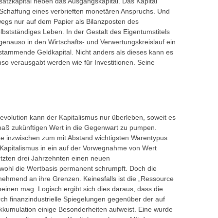
Zusatzkapital neben das Ausgangskapital. Das Kapital
e Schaffung eines verbrieften monetären Anspruchs. Und
swegs nur auf dem Papier als Bilanzposten des
elbstständiges Leben. In der Gestalt des Eigentumstitels
 genauso in den Wirtschafts- und Verwertungskreislauf ein
tstammende Geldkapital. Nicht anders als dieses kann es
o verausgabt werden wie für Investitionen. Seine
n Revolution kann der Kapitalismus nur überleben, soweit es
maß zukünftigen Wert in die Gegenwart zu pumpen.
e inzwischen zum mit Abstand wichtigsten Warentypus
Kapitalismus in ein auf der Vorwegnahme von Wert
tzten drei Jahrzehnten einen neuen
bwohl die Wertbasis permanent schrumpft. Doch die
unehmend an ihre Grenzen. Keinesfalls ist die „Ressource
heinen mag. Logisch ergibt sich dies daraus, dass die
rch finanzindustrielle Spiegelungen gegenüber der auf
kumulation einige Besonderheiten aufweist. Eine wurde