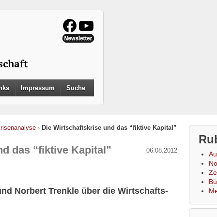
Search
nks
Impressum
Suche
for:
Search Button
Krisenanalyse
›
Die Wirtschaftskrise und das “fiktive Kapital”
Ru
d das “fiktive Kapital”
06.08.2012
Au
No
Zei
Bü
und Norbert Trenkle über die Wirtschafts-
Me