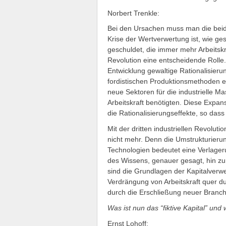
Norbert Trenkle:
Bei den Ursachen muss man die beid
Krise der Wertverwertung ist, wie ge
geschuldet, die immer mehr Arbeitskraf
Revolution eine entscheidende Rolle.
Entwicklung gewaltige Rationalisier
fordistischen Produktionsmethoden e
neue Sektoren für die industrielle M
Arbeitskraft benötigten. Diese Expa
die Rationalisierungseffekte, so dass 
Mit der dritten industriellen Revolu
nicht mehr. Denn die Umstrukturieru
Technologien bedeutet eine Verlageru
des Wissens, genauer gesagt, hin z
sind die Grundlagen der Kapitalverwe
Verdrängung von Arbeitskraft quer du
durch die Erschließung neuer Branc
Was ist nun das “fiktive Kapital” und 
Ernst Lohoff: