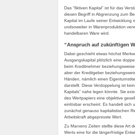
Das “fiktiven Kapital” ist für das Ver
diesen Begriff in Abgrenzung zum Begr
Kapital im Laufe seiner Entwicklung ni
undsoweiter in Warenproduktion verw
handelbaren Ware wird.
“Anspruch auf zukünftigen W
Dabei geschieht etwas höchst Merkw
Ausgangskapital plötzlich eine doppel
beim Kreditnehmer beziehungsweise 
aber der Kreditgeber beziehungsweise
Händen, nämlich einen Eigentumstitel
darstellt. Diese Verdoppelung ist kein
Kapitals” nahe legen könnte. Sie exis
des Wertpapiers eine objektive gesell
einlösbar erscheint. Es handelt sich 
zunächst genauso kapitalistischen R
Arbeitskraft abgepresste Wert.
Zu Marxens Zeiten stellte diese Art 
Werts eine für die längerfristige Ent