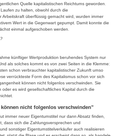
eigentlichen Quelle kapitalistischen Reichtums geworden.
 Laufen zu halten, obwohl durch die
r Arbeitskraft überflüssig gemacht wird, wurden immer
iktivem Wert in die Gegenwart gepumpt. Damit konnte die
unächst einmal aufgeschoben werden.
e?
hme künftiger Wertproduktion beruhendes System nur
 Und als solches kommt es von zwei Seiten in die Klemme:
asten schon verbrauchter kapitalistischer Zukunft umso
iese verrückteste Form des Kapitalismus schon vor sich
gangenheit können nicht folgenlos verschwinden. Sie
oder es wird gesellschaftliches Kapital durch die
nichtet.
 können nicht folgenlos verschwinden”
t immer neuer Eigentumstitel nur dann Absatz finden,
nt, dass sich die Zahlungsversprechen und
nd sonstiger Eigentumstitelverkäufer auch realisieren
tet, platzt die Blase und es erscheint dann so, als handele