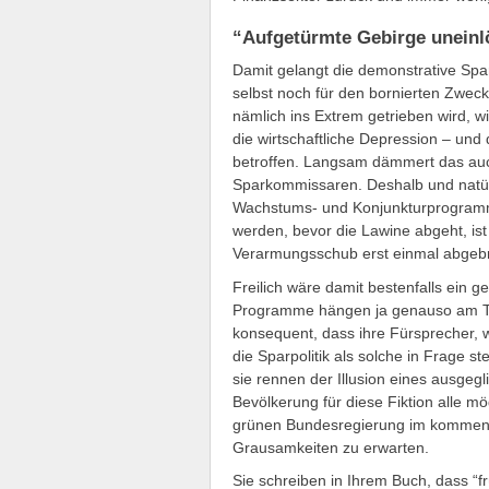
“Aufgetürmte Gebirge uneinl
Damit gelangt die demonstrative Sparp
selbst noch für den bornierten Zweck
nämlich ins Extrem getrieben wird, wi
die wirtschaftliche Depression – un
betroffen. Langsam dämmert das auc
Sparkommissaren. Deshalb und natür
Wachstums- und Konjunkturprogramme
werden, bevor die Lawine abgeht, ist
Verarmungsschub erst einmal abgeb
Freilich wäre damit bestenfalls ein g
Programme hängen ja genauso am Trop
konsequent, dass ihre Fürsprecher, w
die Sparpolitik als solche in Frage s
sie rennen der Illusion eines ausgegl
Bevölkerung für diese Fiktion alle m
grünen Bundesregierung im kommenden
Grausamkeiten zu erwarten.
Sie schreiben in Ihrem Buch, dass “f