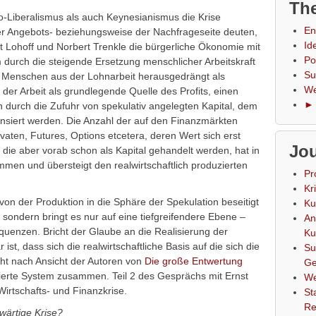
The
-Liberalismus als auch Keynesianismus die Krise
En
er Angebots- beziehungsweise der Nachfrageseite deuten,
Id
 Lohoff und Norbert Trenkle die bürgerliche Ökonomie mit
Po
dem durch die steigende Ersetzung menschlicher Arbeitskraft
Su
r Menschen aus der Lohnarbeit herausgedrängt als
We
der Arbeit als grundlegende Quelle des Profits, einen
► 
ch durch die Zufuhr von spekulativ angelegten Kapital, dem
ensiert werden. Die Anzahl der auf den Finanzmärkten
vaten, Futures, Options etcetera, deren Wert sich erst
Jou
 die aber vorab schon als Kapital gehandelt werden, hat in
men und übersteigt den realwirtschaftlich produzierten
Pr
Kr
on der Produktion in die Sphäre der Spekulation beseitigt
Ku
sondern bringt es nur auf eine tiefgreifendere Ebene –
An
enzen. Bricht der Glaube an die Realisierung der
Ku
st, dass sich die realwirtschaftliche Basis auf die sich die
Su
icht nach Ansicht der Autoren von
Die große Entwertung
Ge
rierte System zusammen. Teil 2 des Gesprächs mit Ernst
We
Wirtschafts- und Finanzkrise.
St
Re
wärtige Krise?