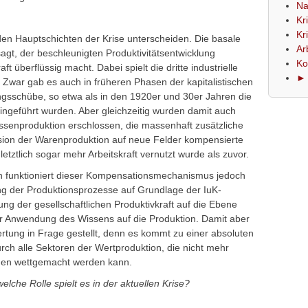
Na
Kr
Kr
en Hauptschichten der Krise unterscheiden. Die basale
Ar
sagt, der beschleunigten Produktivitätsentwicklung
Ko
t überflüssig macht. Dabei spielt die dritte industrielle
► 
 Zwar gab es auch in früheren Phasen der kapitalistischen
ungsschübe, so etwa als in den 1920er und 30er Jahren die
ingeführt wurden. Aber gleichzeitig wurden damit auch
assenproduktion erschlossen, die massenhaft zusätzliche
nsion der Warenproduktion auf neue Felder kompensierte
letztlich sogar mehr Arbeitskraft vernutzt wurde als zuvor.
tion funktioniert dieser Kompensationsmechanismus jedoch
ng der Produktionsprozesse auf Grundlage der IuK-
ng der gesellschaftlichen Produktivkraft auf die Ebene
ur Anwendung des Wissens auf die Produktion. Damit aber
rtung in Frage gestellt, denn es kommt zu einer absoluten
rch alle Sektoren der Wertproduktion, die nicht mehr
hen wettgemacht werden kann.
welche Rolle spielt es in der aktuellen Krise?