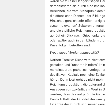
wären sie zu einer längerfristigen H
demonstrieren sie durch eine knallhar
Bereichen, die vom Standpunkt des fik
die öffentlichen Dienste, der Bildungs
Hinsicht eigentlich sehr offenherzig,
systemrelevanten” Sektoren untersch
und die stoffliche Reichtumsprodukti
genügt ein Blick nach Griechenland u
oder später auch in den Ländern droh
Krisenfolgen betroffen sind.
Wozu diese Verelendungspolitik?
Norbert Trenkle: Diese wird nicht et
gestalten und “unseren Kindern” kei
moralinsauren, pathetisch-verlogenen
des fiktiven Kapitals noch eine Zeitl
höher. Denn jetzt geht es nicht mehr
Reichtumsproduktion, die aufgrund de
Ansaugen von zukünftigem Wert in Sc
werden, dass das aufgetürmte Gebir
Deshalb fließt der Großteil des neu g
Finanzsektor zurück und immer wenig