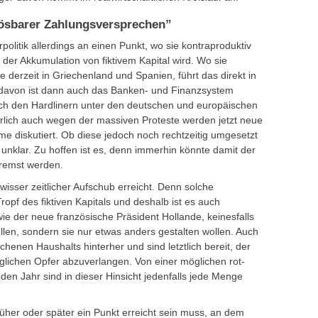
ösbarer Zahlungsversprechen”
olitik allerdings an einen Punkt, wo sie kontraproduktiv
 der Akkumulation von fiktivem Kapital wird. Wo sie
e derzeit in Griechenland und Spanien, führt das direkt in
d davon ist dann auch das Banken- und Finanzsystem
h den Hardlinern unter den deutschen und europäischen
lich auch wegen der massiven Proteste werden jetzt neue
 diskutiert. Ob diese jedoch noch rechtzeitig umgesetzt
 unklar. Zu hoffen ist es, denn immerhin könnte damit der
remst werden.
ewisser zeitlicher Aufschub erreicht. Denn solche
f des fiktiven Kapitals und deshalb ist es auch
ie der neue französische Präsident Hollande, keinesfalls
tellen, sondern sie nur etwas anders gestalten wollen. Auch
ichenen Haushalts hinterher und sind letztlich bereit, der
öglichen Opfer abzuverlangen. Von einer möglichen rot-
 Jahr sind in dieser Hinsicht jedenfalls jede Menge
rüher oder später ein Punkt erreicht sein muss, an dem