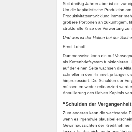
Seit dreißig Jahren aber ist sie zur 
Um die kapitalistische Produktion am
Produktivitätsentwicklung immer meh
größere Portionen an zukünftigem, f
strukturelle Krise der Verwertung z
Und was ist der Haken bei der Sach
Ernst Lohoff:
Dummerweise kann ein auf Vorwegna
als Kettenbriefsystem funktionieren.
auf der einen Seite wachsen die Altl
schneller in den Himmel, je länger d
hinprozessiert. Die Schulden der Ver
müssen entweder refinanziert werden 
Annullierung des fiktiven Kapitals ver
“Schulden der Vergangenheit
Zum anderen kann die wachsende Flu
wenn es irgendwie plausibel erschei
Gewinnaussichten der Kreditnehmer u
lassen. Ist das nicht mehr gewährleis