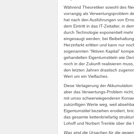
Während Theoretiker sowohl des Neo
vorrangig als Verwertungsproblem d
hat nach den Ausführungen von Ernst
dem Eintritt in das IT-Zeitalter, in 
durch Technologie exponentiell meh
eingesaugt werden, bei Beibehaltung 
Herzinfarkt erlitten und kann nur no
sogenannten “fiktiven Kapital” komp
gehandelten Eigentumstiteln wie Deri
noch in der Zukunft realisieren muss,
den letzten Jahren drastisch zugenom
Wert um ein Vielfaches.
Diese Verlagerung der Akkumulation v
aber das Verwertungs-Problem nicht, 
mit umso schwerwiegenderen Konsequ
zukünftigen Werte weg, weil absehbar i
Eigentumstitel beziehen erodiert, br
das gesamte kettenbriefartig struktu
Lohoff und Norbert Trenkle über die 
Was sind die Ursachen für die gegen