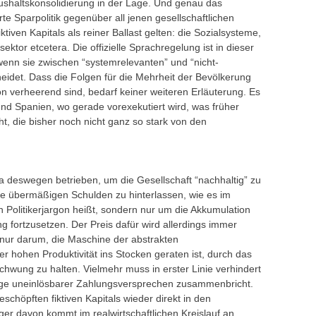
aushaltskonsolidierung in der Lage. Und genau das
te Sparpolitik gegenüber all jenen gesellschaftlichen
tiven Kapitals als reiner Ballast gelten: die Sozialsysteme,
sektor etcetera. Die offizielle Sprachregelung ist in dieser
 wenn sie zwischen “systemrelevanten” und “nicht-
eidet. Dass die Folgen für die Mehrheit der Bevölkerung
on verheerend sind, bedarf keiner weiteren Erläuterung. Es
nd Spanien, wo gerade vorexekutiert wird, was früher
t, die bisher noch nicht ganz so stark von den
wa deswegen betrieben, um die Gesellschaft “nachhaltig” zu
ne übermäßigen Schulden zu hinterlassen, wie es im
 Politikerjargon heißt, sondern nur um die Akkumulation
ang fortzusetzen. Der Preis dafür wird allerdings immer
 nur darum, die Maschine der abstrakten
r hohen Produktivität ins Stocken geraten ist, durch das
hwung zu halten. Vielmehr muss in erster Linie verhindert
ge uneinlösbarer Zahlungsversprechen zusammenbricht.
eschöpften fiktiven Kapitals wieder direkt in den
er davon kommt im realwirtschaftlichen Kreislauf an.