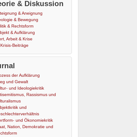
orie & Diskussion
teignung & Aneignung
eologie & Bewegung
litik & Rechtsform
bjekt & Aufklärung
rt, Arbeit & Krise
Krisis-Beiträge
rnal
ozess der Aufklärung
ieg und Gewalt
ltur- und Ideologiekritik
tisemitismus, Rassismus und
lturalismus
bjektkritik und
schlechterverhältnis
rtform- und Ökonomiekritik
aat, Nation, Demokratie und
chtsform