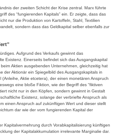
ständnis der zweiten Schicht der Krise zentral. Marx führte
iff des “fungierenden Kapitals” ein. Er zeigte, dass das
cht nur die Produktion von Kartoffeln, Stahl, Textilien
andelt, sondern dass das Geldkapital selber ebenfalls zur
ert”
ürdiges. Aufgrund des Verkaufs gewinnt das
te Existenz. Einerseits befindet sich das Ausgangskapital
beim Aktien ausgebenden Unternehmen, gleichzeitig hat
 der Aktionär ein Spiegelbild des Ausgangskapitals in
 (Anleihe, Aktie etcetera), der einen monetären Anspruch
eswegs eine bloße Fiktion, wie der Begriff des “fiktiven
tiert nicht nur in den Köpfen, sondern gewinnt in Gestalt
schaftliche Existenz, solange der verbriefte Anspruch als
um einen Anspruch auf zukünftigen Wert und dieser stellt
eichtum dar wie der vom fungierenden Kapital der
der Kapitalvermehrung durch Vorabkapitalisierung künftigen
wicklung der Kapitalakkumulation irrelevante Marginalie dar.