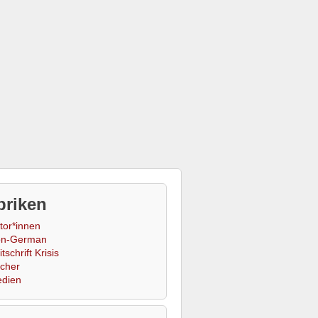
briken
tor*innen
n-German
tschrift Krisis
cher
dien