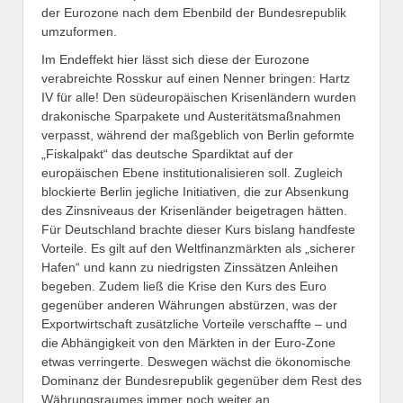
der Eurozone nach dem Ebenbild der Bundesrepublik
umzuformen.
Im Endeffekt hier lässt sich diese der Eurozone
verabreichte Rosskur auf einen Nenner bringen: Hartz
IV für alle! Den südeuropäischen Krisenländern wurden
drakonische Sparpakete und Austeritätsmaßnahmen
verpasst, während der maßgeblich von Berlin geformte
„Fiskalpakt“ das deutsche Spardiktat auf der
europäischen Ebene institutionalisieren soll. Zugleich
blockierte Berlin jegliche Initiativen, die zur Absenkung
des Zinsniveaus der Krisenländer beigetragen hätten.
Für Deutschland brachte dieser Kurs bislang handfeste
Vorteile. Es gilt auf den Weltfinanzmärkten als „sicherer
Hafen“ und kann zu niedrigsten Zinssätzen Anleihen
begeben. Zudem ließ die Krise den Kurs des Euro
gegenüber anderen Währungen abstürzen, was der
Exportwirtschaft zusätzliche Vorteile verschaffte – und
die Abhängigkeit von den Märkten in der Euro-Zone
etwas verringerte. Deswegen wächst die ökonomische
Dominanz der Bundesrepublik gegenüber dem Rest des
Währungsraumes immer noch weiter an.