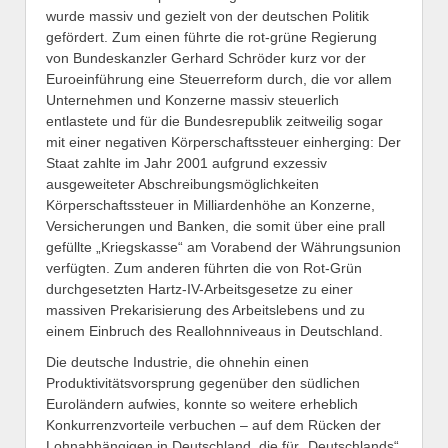
wurde massiv und gezielt von der deutschen Politik
gefördert. Zum einen führte die rot-grüne Regierung
von Bundeskanzler Gerhard Schröder kurz vor der
Euroeinführung eine Steuerreform durch, die vor allem
Unternehmen und Konzerne massiv steuerlich
entlastete und für die Bundesrepublik zeitweilig sogar
mit einer negativen Körperschaftssteuer einherging: Der
Staat zahlte im Jahr 2001 aufgrund exzessiv
ausgeweiteter Abschreibungsmöglichkeiten
Körperschaftssteuer in Milliardenhöhe an Konzerne,
Versicherungen und Banken, die somit über eine prall
gefüllte „Kriegskasse“ am Vorabend der Währungsunion
verfügten. Zum anderen führten die von Rot-Grün
durchgesetzten Hartz-IV-Arbeitsgesetze zu einer
massiven Prekarisierung des Arbeitslebens und zu
einem Einbruch des Reallohnniveaus in Deutschland.
Die deutsche Industrie, die ohnehin einen
Produktivitätsvorsprung gegenüber den südlichen
Euroländern aufwies, konnte so weitere erheblich
Konkurrenzvorteile verbuchen – auf dem Rücken der
Lohnabhängigen in Deutschland, die für „Deutschlands“