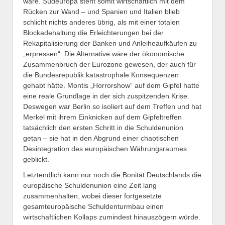
wäre. Südeuropa steht somit wirtschaftlich mit dem
Rücken zur Wand – und Spanien und Italien blieb
schlicht nichts anderes übrig, als mit einer totalen
Blockadehaltung die Erleichterungen bei der
Rekapitalisierung der Banken und Anleiheaufkäufen zu
„erpressen“. Die Alternative wäre der ökonomische
Zusammenbruch der Eurozone gewesen, der auch für
die Bundesrepublik katastrophale Konsequenzen
gehabt hätte. Montis „Horrorshow“ auf dem Gipfel hatte
eine reale Grundlage in der sich zuspitzenden Krise.
Deswegen war Berlin so isoliert auf dem Treffen und hat
Merkel mit ihrem Einknicken auf dem Gipfeltreffen
tatsächlich den ersten Schritt in die Schuldenunion
getan – sie hat in den Abgrund einer chaotischen
Desintegration des europäischen Währungsraumes
geblickt.
Letztendlich kann nur noch die Bonität Deutschlands die
europäische Schuldenunion eine Zeit lang
zusammenhalten, wobei dieser fortgesetzte
gesamteuropäische Schuldenturmbau einen
wirtschaftlichen Kollaps zumindest hinauszögern würde.