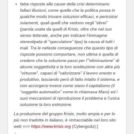
false risposte alle cause della crisi determinano
fallaci illusioni, come quella che la politica possa in
qualche modo trovare soluzioni efficaci, e pericolosi
sviamenti, quali quelli che vedono negli “ebrei”
(parola usata da quelli di Krisis, oltre che nel suo
senso letterale, anche per indicare l’immagine
stereotipata di “speculatore” tipo) la causa di tutti i
mali. Tra le nefaste conseguenze che questo tipo di
risposte possono comportare, non ultima è quella di
credere che la soluzione passi per l’“eliminazione” di
alcune soggettività e la loro sostituzione con altre più
“virtuose”, capaci di “valorizzare” il lavoro onesto e
produttivo, lasciando però di fatto intatto il sistema, e
non accorgersi invece come siano il capitalismo (il
“soggetto automatico” come lo chiamava Marx) ed i
suoi meccanismi di riproduzione il problema e l’unica
soluzione la loro estinzione.
La produzione del gruppo Krisis, molto ampia e per lo
più non tradotta in italiano, è rintracciabile nel loro sito
web ==>
https://www.krisis.org
(Cybergodz).]