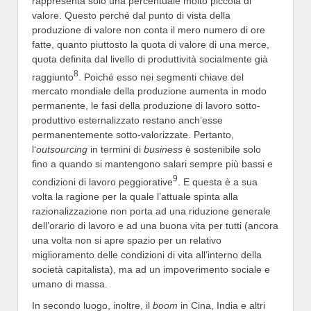
rappresenta solo una percentuale molto piccola di
valore. Questo perché dal punto di vista della
produzione di valore non conta il mero numero di ore
fatte, quanto piuttosto la quota di valore di una merce,
quota definita dal livello di produttività socialmente già
8
raggiunto
. Poiché esso nei segmenti chiave del
mercato mondiale della produzione aumenta in modo
permanente, le fasi della produzione di lavoro sotto-
produttivo esternalizzato restano anch’esse
permanentemente sotto-valorizzate. Pertanto,
l‘
outsourcing
in termini di
business
è sostenibile solo
fino a quando si mantengono salari sempre più bassi e
9
condizioni di lavoro peggiorative
. E questa è a sua
volta la ragione per la quale l’attuale spinta alla
razionalizzazione non porta ad una riduzione generale
dell’orario di lavoro e ad una buona vita per tutti (ancora
una volta non si apre spazio per un relativo
miglioramento delle condizioni di vita all’interno della
società capitalista), ma ad un impoverimento sociale e
umano di massa.
In secondo luogo, inoltre, il
boom
in Cina, India e altri