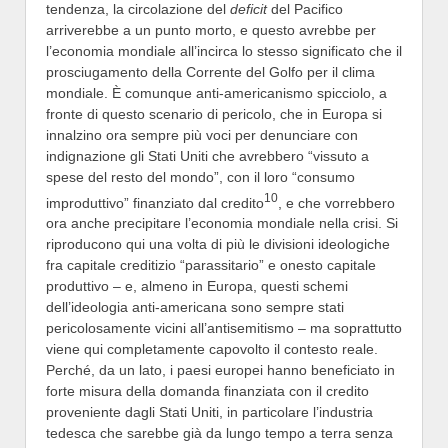
tendenza, la circolazione del
deficit
del Pacifico
arriverebbe a un punto morto, e questo avrebbe per
l’economia mondiale all’incirca lo stesso significato che il
prosciugamento della Corrente del Golfo per il clima
mondiale. È comunque anti-americanismo spicciolo, a
fronte di questo scenario di pericolo, che in Europa si
innalzino ora sempre più voci per denunciare con
indignazione gli Stati Uniti che avrebbero “vissuto a
spese del resto del mondo”, con il loro “consumo
10
improduttivo” finanziato dal credito
, e che vorrebbero
ora anche precipitare l’economia mondiale nella crisi. Si
riproducono qui una volta di più le divisioni ideologiche
fra capitale creditizio “parassitario” e onesto capitale
produttivo – e, almeno in Europa, questi schemi
dell’ideologia anti-americana sono sempre stati
pericolosamente vicini all’antisemitismo – ma soprattutto
viene qui completamente capovolto il contesto reale.
Perché, da un lato, i paesi europei hanno beneficiato in
forte misura della domanda finanziata con il credito
proveniente dagli Stati Uniti, in particolare l’industria
tedesca che sarebbe già da lungo tempo a terra senza