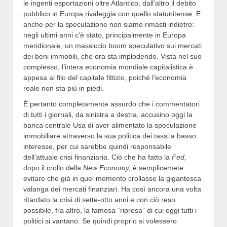
le ingenti esportazioni oltre Atlantico, dall’altro il debito
pubblico in Europa rivaleggia con quello statunitense. E
anche per la speculazione non siamo rimasti indietro:
negli ultimi anni c’è stato, principalmente in Europa
meridionale, un massiccio boom speculativo sui mercati
dei beni immobili, che ora sta implodendo. Vista nel suo
complesso, l’intera economia mondiale capitalistica è
appesa al filo del capitale fittizio, poiché l’economia
reale non sta più in piedi.
È pertanto completamente assurdo che i commentatori
di tutti i giornali, da sinistra a destra, accusino oggi la
banca centrale Usa di aver alimentato la speculazione
immobiliare attraverso la sua politica dei tassi a basso
interesse, per cui sarebbe quindi responsabile
dell’attuale crisi finanziaria. Ciò che ha fatto la
Fed,
dopo il crollo della
New Economy,
è semplicemete
evitare che già in quel momento crollasse la gigantesca
valanga dei mercati finanziari. Ha così ancora una volta
ritardato la crisi di sette-otto anni e con ciò reso
possibile, fra altro, la famosa “ripresa” di cui oggi tutti i
politici si vantano. Se quindi proprio si volessero