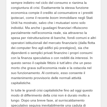
sempre indietro nel ciclo del consumo e rianima la
congiuntura di crisi. Esattamente la stessa funzione
economica compie il credito al consumatore e i prestiti
ipotecari, come il recente
boom
immobiliare negli Stati
Uniti ha mostrato, salvo che i mutuatari sono solo
individui. Ma anche i guadagni finanziari rifluiscono
parzialmente nell’economia reale, sia attraverso la
spesa per ristrutturazione di banche, fondi comuni e altri
operatori istituzionali del mercato finanziario (dalla flotta
dei computer fino agli edifici più prestigiosi), sia che
dipendenti o semplici privati finanzino i propri consumi
con la finanza speculativa o con redditi da interessi. In
questo senso il capitale fittizio è tutt’altro che un peso
morto che grava sull’economia reale e la ostacola nel
suo funzionamento. Al contrario, esso consente il
mantenimento provvisorio delle normali attività
capitalistiche.
In tutte le grandi crisi capitalistiche fino ad oggi questo
modo di differimento della crisi non è durato molto a
lungo. Dopo una breve fase, al surriscaldamento
speculativo seguiva inevitabilmente una caduta di