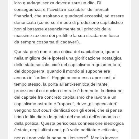
loro guadagni senza dover alzare un dito. Di
conseguenza, è l’“avidità insaziabile” dei mercati
finanziari, che aspirano a guadagni eccessivi, ad essere
denunciata (come se il modo di produzione capitalistico
non si basasse essenzialmente sul principio della
massimizzazione dei profitti e la sua strada non fosse
da sempre cosparsa di cadaveri).
Questa però non è una critica del capitalismo, quanto
nella migliore delle ipotesi una glorificazione nostalgica
dello stato sociale, cioè del capitalismo regolamentato,
del dopoguerra, quando il mondo si suppone era
ancora in “ordine”. Peggio ancora essa apre così, al
tempo stesso, la porta all’anti-semitica delirante
proiezione il cui nucleo centrale è ben noto: la divisione
del capitale fra concreto capitalismo che lavora e un
capitalismo astratto e “rapace“, dove „gli speculatori“
vengono
tout court
idenficati con gli ebrei, che si pensa
tirino le fila dietro le quinte del mondo dell’economia e
della politica. Questa pericolosa connessione ideologica
è stata, negli ultimi anni, più volte additata e criticata,
4
per cui non vale la pena qui insistere
. Meglio invece