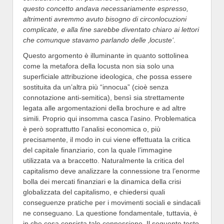
questo concetto andava necessariamente espresso,
altrimenti avremmo avuto bisogno di circonlocuzioni
complicate, e alla fine sarebbe diventato chiaro ai lettori
che comunque stavamo parlando delle ‚locuste‘
.
Questo argomento è illuminante in quanto sottolinea
come la metafora della locusta non sia solo una
superficiale attribuzione ideologica, che possa essere
sostituita da un’altra più “innocua” (cioè senza
connotazione anti-semitica), bensì sia strettamente
legata alle argomentazioni della brochure e ad altre
simili. Proprio qui insomma casca l’asino. Problematica
è però soprattutto l’analisi economica o, più
precisamente, il modo in cui viene effettuata la critica
del capitale finanziario, con la quale l’immagine
utilizzata va a braccetto. Naturalmente la critica del
capitalismo deve analizzare la connessione tra l’enorme
bolla dei mercati finanziari e la dinamica della crisi
globalizzata del capitalismo, e chiedersi quali
conseguenze pratiche per i movimenti sociali e sindacali
ne conseguano. La questione fondamentale, tuttavia, è
in che cosa consista tale connessione. Il seguente testo