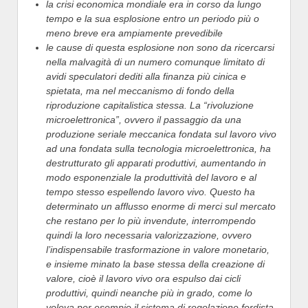
la crisi economica mondiale era in corso da lungo
tempo e la sua esplosione entro un periodo più o
meno breve era ampiamente prevedibile
le cause di questa esplosione non sono da ricercarsi
nella malvagità di un numero comunque limitato di
avidi speculatori dediti alla finanza più cinica e
spietata, ma nel meccanismo di fondo della
riproduzione capitalistica stessa. La “rivoluzione
microelettronica”, ovvero il passaggio da una
produzione seriale meccanica fondata sul lavoro vivo
ad una fondata sulla tecnologia microelettronica, ha
destrutturato gli apparati produttivi, aumentando in
modo esponenziale la produttività del lavoro e al
tempo stesso espellendo lavoro vivo.
Questo ha
determinato un afflusso enorme di merci sul mercato
che restano per lo più invendute, interrompendo
quindi la loro necessaria valorizzazione, ovvero
l’indispensabile trasformazione in valore monetario,
e insieme minato la base stessa della creazione di
valore, cioè il lavoro vivo ora espulso dai cicli
produttivi, quindi neanche più in grado, come lo
voleva per esempio il sistema di regolazione fordista,