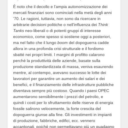
È noto che il decollo e l’ampia autonomizzazione dei
mercati finanziari sono cominciati nella metà degli anni
’70. Le ragioni, tuttavia, non sono da ricercare in
arbitrarie decisioni politiche o nell’influenza dei
Think
Tanks
neo-liberali o di potenti gruppi di interesse
economico, come spesso si sostiene oggi a posteriori,
ma nel fatto che il lungo
boom
del dopoguerra cadde
allora in una profonda crisi strutturale e il fordismo
sbatté nei propri limiti. I margini di profitto calarono
perché la produttività delle aziende, basate sulla
produzione standardizzata di massa, veniva esaurendo
mentre, al contempo, avevano successo le lotte dei
lavoratori per garantire un aumento dei salari e dei
benefici, e il finanziamento delle infrastrutture pubbliche
diventava sempre più costoso. Quando i paesi OPEC
aumentarono sensibilmente i prezzi del petrolio, e
quindi i costi per lo sfruttamento delle riserve di energia
fossile salirono velocemente, la forte crescita del
dopoguerra giunse alla fine. Gli investimenti in impianti
di produzione, fabbriche, edifici, ecc. vennero
accantonati, poiché non permettavano più un guadagno