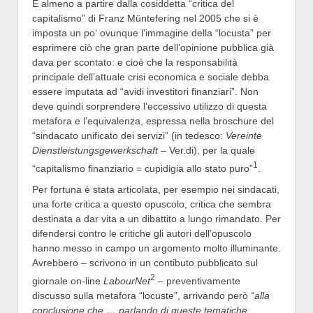
È almeno a partire dalla cosiddetta “critica del
capitalismo” di Franz Müntefering nel 2005 che si è
imposta un po‘ ovunque l’immagine della “locusta” per
esprimere ciò che gran parte dell’opinione pubblica già
dava per scontato: e cioè che la responsabilità
principale dell’attuale crisi economica e sociale debba
essere imputata ad “avidi investitori finanziari”. Non
deve quindi sorprendere l’eccessivo utilizzo di questa
metafora e l’equivalenza, espressa nella broschure del
“sindacato unificato dei servizi” (in tedesco:
Vereinte
Dienstleistungsgewerkschaft
– Ver.di), per la quale
1
“capitalismo finanziario = cupidigia allo stato puro”
.
Per fortuna è stata articolata, per esempio nei sindacati,
una forte critica a questo opuscolo, critica che sembra
destinata a dar vita a un dibattito a lungo rimandato. Per
difendersi contro le critiche gli autori dell’opuscolo
hanno messo in campo un argomento molto illuminante.
Avrebbero – scrivono in un contibuto pubblicato sul
2
giornale on-line
LabourNet
– preventivamente
discusso sulla metafora “locuste”, arrivando però
“alla
conclusione che … parlando di queste tematiche,