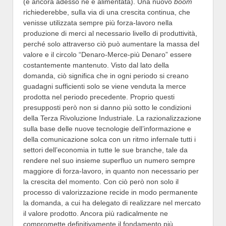
(e ancora adesso ne è alimentata). Una nuovo
boom
richiederebbe, sulla via di una crescita continua, che
venisse utilizzata sempre più forza-lavoro nella
produzione di merci al necessario livello di produttività,
perché solo attraverso ciò può aumentare la massa del
valore e il circolo “Denaro-Merce-più Denaro” essere
costantemente mantenuto. Visto dal lato della
domanda, ciò significa che in ogni periodo si creano
guadagni sufficienti solo se viene venduta la merce
prodotta nel periodo precedente. Proprio questi
presupposti però non si danno più sotto le condizioni
della Terza Rivoluzione Industriale. La razionalizzazione
sulla base delle nuove tecnologie dell’informazione e
della comunicazione solca con un ritmo infernale tutti i
settori dell’economia in tutte le sue branche, tale da
rendere nel suo insieme superfluo un numero sempre
maggiore di forza-lavoro, in quanto non necessario per
la crescita del momento. Con ciò però non solo il
processo di valorizzazione recide in modo permanente
la domanda, a cui ha delegato di realizzare nel mercato
il valore prodotto. Ancora più radicalmente ne
compromette definitivamente il fondamento più