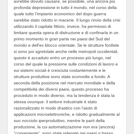
avrebbe dovuto causare, se possibile, una ancora più
profonda depressione in tutto il mondo, nel corso della
quale tutto l’impianto economico del dopo guerra
sarebbe stato ridotto in macerie. Il lungo rinvio della crisi
utilizzando il capitale fittizio, invece, ha permesso di
limitare questa opera di distruzione e di confinarla in un
primo momento in gran parte nei paesi del Sud del
mondo e dell’ex blocco orientale. Se le strutture fordiste
si sono poi sgretolate anche nelle metropoli occidentali,
questo è accaduto entro un processo più lungo, nel
corso del quale la pressione sulle condizioni di lavoro e
sui sistemi sociali è cresciuta costantemente e le
strutture produttive sono state sconvolte a fondo. A
seconda della posizione nel mercato mondiale e della
competitività dei diversi paesi, questo processo ha
proceduto in modo diverso, ma la tendenza è stata la
stessa ovunque: il settore industriale è stato
razionalizzato in modo drastico con l’aiuto di
applicazioni microelettroniche, e ridotto gradualmente al
suo nocciolo iperproduttivo, mentre le parti della
produzione, la cui automatizzazione non era (ancora)
“conveniente”, sono state relegate nei paesi a basso