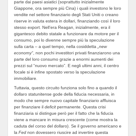
parte dai paesi asiatici (soprattutto inizialmente
Giappone, ora sempre più Cina) i quali investono le loro
vendite nel settore finanziario degli Stati Uniti o creano
riserve in valuta estera in dollari, finanziando così il loro
stesso export. Nell’era Reagan, inizialmente, era il
gigantesco debito statale a funzionare da motore per il
consumo, poi lo divenne sempre più la speculazione
sulla carta – a quel tempo, nella cosiddetta
„new
economy“
, non pochi investitori privati finanziarono una
parte del loro consumo grazie a enormi aumenti dei
prezzi sul “nuovo mercato”. E negli ultimi anni, il centro
focale si è infine spostato verso la speculazione
immobiliare.
Tuttavia, questo circuito funziona solo fino a quando il
dollaro statunitense gode della fiducia necessaria, in
modo che sempre nuovo capitale finanziario affluisca
per finanziare il
deficit
permanente. Questa crisi
finanziaria si distingue però per il fatto che la fiducia
viene a mancare in misura crescente (come mostra la
caduta del corso del dollaro). Se il governo americano e
la
Fed
non dovessero riuscire ad invertire questa