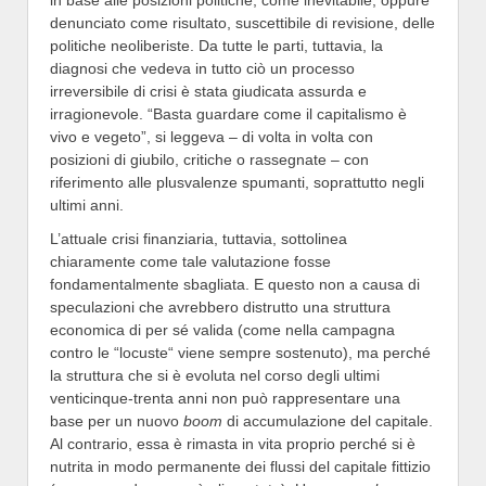
in base alle posizioni politiche, come inevitabile, oppure
denunciato come risultato, suscettibile di revisione, delle
politiche neoliberiste. Da tutte le parti, tuttavia, la
diagnosi che vedeva in tutto ciò un processo
irreversibile di crisi è stata giudicata assurda e
irragionevole. “Basta guardare come il capitalismo è
vivo e vegeto”, si leggeva – di volta in volta con
posizioni di giubilo, critiche o rassegnate – con
riferimento alle plusvalenze spumanti, soprattutto negli
ultimi anni.
L’attuale crisi finanziaria, tuttavia, sottolinea
chiaramente come tale valutazione fosse
fondamentalmente sbagliata. E questo non a causa di
speculazioni che avrebbero distrutto una struttura
economica di per sé valida (come nella campagna
contro le “locuste“ viene sempre sostenuto), ma perché
la struttura che si è evoluta nel corso degli ultimi
venticinque-trenta anni non può rappresentare una
base per un nuovo
boom
di accumulazione del capitale.
Al contrario, essa è rimasta in vita proprio perché si è
nutrita in modo permanente dei flussi del capitale fittizio