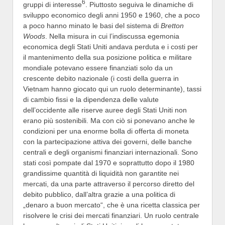
6
gruppi di interesse
. Piuttosto seguiva le dinamiche di
sviluppo economico degli anni 1950 e 1960, che a poco
a poco hanno minato le basi del sistema di
Bretton
Woods
. Nella misura in cui l’indiscussa egemonia
economica degli Stati Uniti andava perduta e i costi per
il mantenimento della sua posizione politica e militare
mondiale potevano essere finanziati solo da un
crescente debito nazionale (i costi della guerra in
Vietnam hanno giocato qui un ruolo determinante), tassi
di cambio fissi e la dipendenza delle valute
dell’occidente alle riserve auree degli Stati Uniti non
erano più sostenibili. Ma con ciò si ponevano anche le
condizioni per una enorme bolla di offerta di moneta
con la partecipazione attiva dei governi, delle banche
centrali e degli organismi finanziari internazionali. Sono
stati così pompate dal 1970 e soprattutto dopo il 1980
grandissime quantità di liquidità non garantite nei
mercati, da una parte attraverso il percorso diretto del
debito pubblico, dall’altra grazie a una politica di
„denaro a buon mercato“, che è una ricetta classica per
risolvere le crisi dei mercati finanziari. Un ruolo centrale