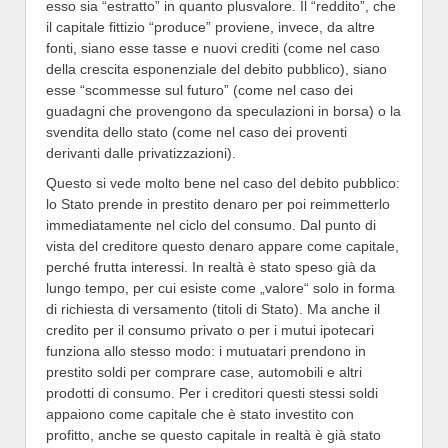
esso sia “estratto” in quanto plusvalore. Il “reddito”, che
il capitale fittizio “produce” proviene, invece, da altre
fonti, siano esse tasse e nuovi crediti (come nel caso
della crescita esponenziale del debito pubblico), siano
esse “scommesse sul futuro” (come nel caso dei
guadagni che provengono da speculazioni in borsa) o la
svendita dello stato (come nel caso dei proventi
derivanti dalle privatizzazioni).
Questo si vede molto bene nel caso del debito pubblico:
lo Stato prende in prestito denaro per poi reimmetterlo
immediatamente nel ciclo del consumo. Dal punto di
vista del creditore questo denaro appare come capitale,
perché frutta interessi. In realtà è stato speso già da
lungo tempo, per cui esiste come „valore“ solo in forma
di richiesta di versamento (titoli di Stato). Ma anche il
credito per il consumo privato o per i mutui ipotecari
funziona allo stesso modo: i mutuatari prendono in
prestito soldi per comprare case, automobili e altri
prodotti di consumo. Per i creditori questi stessi soldi
appaiono come capitale che è stato investito con
profitto, anche se questo capitale in realtà è già stato