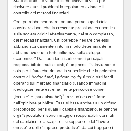
Stato sociale – e vedono come chiave di volta per
risolvere questi problemi la regolamentazione e il
controllo dei mercati finanziari.
Ora, potrebbe sembrare, ad una prima superficiale
considerazione, che la crescente pressione economica
sulla società origini effettivamente, nel suo complesso,
dai mercati finanziari. Chi potrebbe negare che essi
abbiano storicamente vinto, in modo determinante, e
abbiano avuto una forte influenza sullo sviluppo
economico? Da lì ad identificarli come i principali
responsabili dei mali sociali, è un passo. Tuttavia non è
solo per il fatto che rimane in superficie che la polemica
contro gli
hedge fund
, i
private equity fund
e altri fondi
operanti sul mercato finanziario (usando immagini
ideologicamente estremamente pericolose come
3
„locuste“ e „sanguisughe“)
trovi un’eco così forte
nell’opinione pubblica. Essa si basa anche su un diffuso
preconcetto, per il quale il capitale finanziario, le banche
e gli “speculatori” sono i maggiori responsabili dei mali
del capitalismo, a scapito – si suppone – del “lavoro
onesto” e delle “imprese produttive”, da cui traggono i