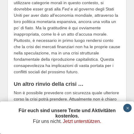
utilizzare categorie morali in questo contesto, si
dovrebbe esser grati alla
Fed
e al governo degli Stati
Uniti per aver dato all’economia mondiale, attraverso la
loro politica monetaria espansiva, ancora una volta un
po‘ di fiato. Ma la gratitudine è qui ovviamente
inappropriata, come lo è un atto d’accusa morale.
Piuttosto, è necessario in primo luogo rendersi conto
che la crisi dei mercati finanziari non ha le proprie cause
nella speculazione, ma in una crisi strutturale
fondamentale della riproduzione capitalistica. Questa
consapevolezza ha implicazioni di vasta portata per i
conflitti sociali del prossimo futuro.
Un altro rinvio della crisi …
Non è possibile prevedere con sicurezza quale ulteriore
corso la crisi potrà prendere. Attualmente non è chiaro
se le banche centrali e i governi unendo le forze
Für euch sind unsere Texte und Aktivitäten
potranno nuovamente rimandare, grazie ai mercati
kostenlos.
finanziari, il
mega-crash
, con i suoi effetti devastanti per
Für uns nicht.
Jetzt unterstützen.
il mondo intero. Se dovessero avere successo, questo
comporterebbe, tuttavia, solo il rigonfiamento di una