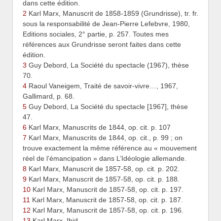
dans cette édition.
2
Karl Marx, Manuscrit de 1858-1859 (Grundrisse), tr. fr.
sous la responsabilité de Jean-Pierre Lefebvre, 1980,
Editions sociales, 2° partie, p. 257. Toutes mes
références aux Grundrisse seront faites dans cette
édition.
3
Guy Debord, La Société du spectacle (1967), thèse
70.
4
Raoul Vaneigem, Traité de savoir-vivre…, 1967,
Gallimard, p. 68.
5
Guy Debord, La Société du spectacle [1967], thèse
47.
6
Karl Marx, Manuscrits de 1844, op. cit. p. 107
7
Karl Marx, Manuscrits de 1844, op. cit., p. 99 ; on
trouve exactement la même référence au « mouvement
réel de l’émancipation » dans L’Idéologie allemande.
8
Karl Marx, Manuscrit de 1857-58, op. cit. p. 202.
9
Karl Marx, Manuscrit de 1857-58, op. cit. p. 188.
10
Karl Marx, Manuscrit de 1857-58, op. cit. p. 197.
11
Karl Marx, Manuscrit de 1857-58, op. cit. p. 187.
12
Karl Marx, Manuscrit de 1857-58, op. cit. p. 196.
13
Karl Marx, Ibid.