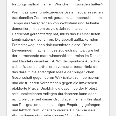
Rettungsmaßnahmen ein Wörtchen mitzureden hätten?
Wenn das warenproduzierende System sogar in seinen
traditionellen Zentren mit geradezu atemberaubendem
Tempo das Versprechen von Wohlstand und Teilhabe
dementiert, mit dem es viele Jahrzehnte seine
Herrschaft gerechtfertigt hat, muss das zu einer tiefen
Legitimationskrise führen. Die überall aufflackernden
Protestbewegungen dokumentieren diese. Diese
Bewegungen machen indes zugleich sichtbar, wie tief
der herrschende marktwirtschaftliche Irrsinn im Denken
und Handeln verankert ist. Wo der spontane Aufschrei
sich präziser zu artikulieren versucht, beschränkt sich
das darauf, die entsorgten Ideale der bürgerlichen
Gesellschaft gegen deren Wirklichkeit zu mobilisieren
und die früheren Versprechen gegen die inzwischen
etablierte Praxis. Unabhängig davon, ob der Protest
sein unmittelbares Anliegen durchsetzen kann oder
nicht, bleibt er auf dieser Grundlage in einem Kreislauf
aus Resignation und kurzzeitiger Empörung gefangen
und letztlich zum Scheitern verurteilt. Egal wie viele
Abermillionen sich unter diesem Vorzeichen