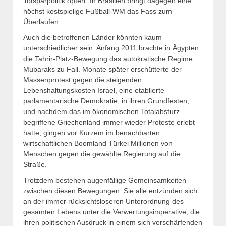
Totsparpolitik opfert. In Bra­silien bringt dagegen eine
höchst kostspielige Fußball-WM das Fass zum
Überlaufen.
Auch die betroffenen Länder könnten kaum
unterschiedlicher sein. Anfang 2011 brachte in Ägypten
die Tahrir-Platz-Bewegung das autokratische Regime
Mubaraks zu Fall. Monate später erschütterte der
Massenprotest gegen die steigenden
Lebenshaltungskosten Israel, eine etablierte
parlamentarische Demokratie, in ihren Grundfesten;
und nachdem das im ökonomischen Totalabsturz
begriffene Griechenland immer wieder Proteste erlebt
hatte, gingen vor Kurzem im benachbarten
wirtschaftlichen Boomland Türkei Millionen von
Menschen gegen die gewählte Regierung auf die
Straße.
Trotzdem bestehen augenfällige Gemeinsamkeiten
zwischen diesen Bewegungen. Sie alle entzünden sich
an der immer rücksichtsloseren Unterordnung des
gesamten Lebens unter die Verwertungsimperative, die
ihren politischen Ausdruck in einem sich verschärfenden