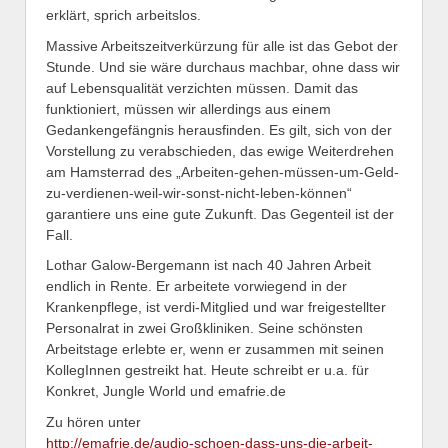
erklärt, sprich arbeitslos.
Massive Arbeitszeitverkürzung für alle ist das Gebot der
Stunde. Und sie wäre durchaus machbar, ohne dass wir
auf Lebensqualität verzichten müssen. Damit das
funktioniert, müssen wir allerdings aus einem
Gedankengefängnis herausfinden. Es gilt, sich von der
Vorstellung zu verabschieden, das ewige Weiterdrehen
am Hamsterrad des „Arbeiten-gehen-müssen-um-Geld-
zu-verdienen-weil-wir-sonst-nicht-leben-können“
garantiere uns eine gute Zukunft. Das Gegenteil ist der
Fall.
Lothar Galow-Bergemann ist nach 40 Jahren Arbeit
endlich in Rente. Er arbeitete vorwiegend in der
Krankenpflege, ist verdi-Mitglied und war freigestellter
Personalrat in zwei Großkliniken. Seine schönsten
Arbeitstage erlebte er, wenn er zusammen mit seinen
KollegInnen gestreikt hat. Heute schreibt er u.a. für
Konkret, Jungle World und emafrie.de
Zu hören unter
http://emafrie.de/audio-schoen-dass-uns-die-arbeit-