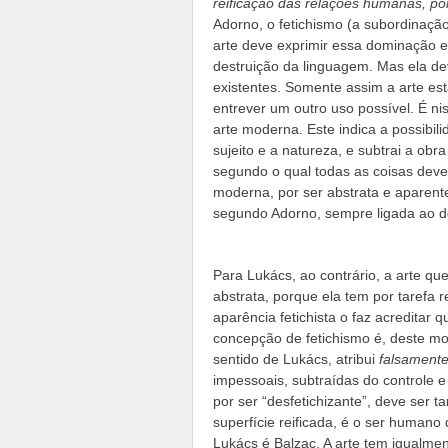
reificação das relações humanas, por
Adorno, o fetichismo (a subordinaçã
arte deve exprimir essa dominação ex
destruição da linguagem. Mas ela dev
existentes. Somente assim a arte est
entrever um outro uso possível. É n
arte moderna. Este indica a possibil
sujeito e a natureza, e subtrai a obr
segundo o qual todas as coisas devem 
moderna, por ser abstrata e aparente
segundo Adorno, sempre ligada ao d
Para Lukács, ao contrário, a arte que
abstrata, porque ela tem por tarefa
aparência fetichista o faz acreditar 
concepção de fetichismo é, deste mo
sentido de Lukács, atribui
falsament
impessoais, subtraídas do controle 
por ser “desfetichizante”, deve ser 
superfície reificada, é o ser human
Lukács é Balzac. A arte tem igualmen