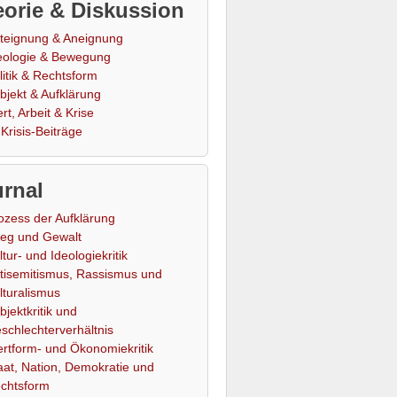
orie & Diskussion
teignung & Aneignung
eologie & Bewegung
litik & Rechtsform
bjekt & Aufklärung
rt, Arbeit & Krise
Krisis-Beiträge
rnal
ozess der Aufklärung
ieg und Gewalt
ltur- und Ideologiekritik
tisemitismus, Rassismus und
lturalismus
bjektkritik und
schlechterverhältnis
rtform- und Ökonomiekritik
aat, Nation, Demokratie und
chtsform