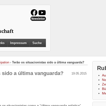
Search
nks
Impressum
Suche
for:
Search Button
ipation
›
Terão os situacionistas sido a última vanguarda?
Ru
s sido a última vanguarda?
19.05.2015
Au
No
Zei
Bü
Me
os situacionistas como a “última vanguarda artística”.