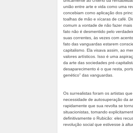
unicamente ao critério da rentabil
união entre arte e vida como uma rev
concebiam como aplicação dos princí
toalhas de mão e xícaras de café. 
comum a vontade de não fazer mais s
fato não é desmentido pelo verdade
suas correntes, às vezes com acento 
fato das vanguardas estarem conscie
capitalismo. Ela visava assim, ao me
valores artísticos. Isso é uma aspir
da arte das sociedades pré-capitali
desaparecimento é o que resta, porta
genético” das vanguardas.
Os surrealistas foram os artistas q
necessidade de autosuperação da art
rapidamente que sua revolta se torn
situacionistas, tomando explicitament
definitivamente o Rubicão: eles rec
revolução social que estivesse à al