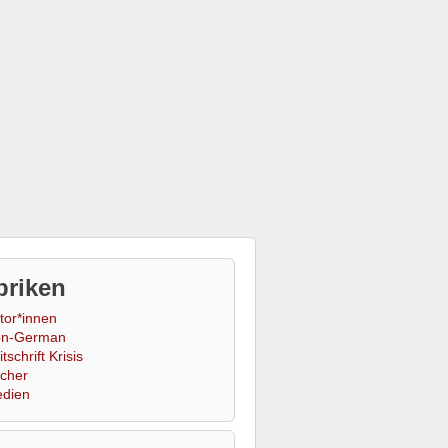
briken
tor*innen
n-German
tschrift Krisis
cher
dien