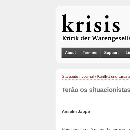
About
Termine
Support
Li
Startseite
›
Journal
›
Konflikt und Emanz
Terão os situacionista
Anselm Jappe
Hoje em dia está na moda apresentar 