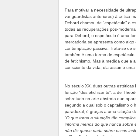
Para motivar a necessidade de ultrap
vanguardistas anteriores) à crítica 
Debord chamou de “espetáculo” o es
todas as recuperações pós-modernas 
para Debord, o espetáculo é uma for
mercadoria se apresenta como algo
contemplação passiva. Trata-se de s
também é uma forma de espetáculo q
de fetichismo. Mas à medida que a a
consciente da vida, ela assume uma 
No século XX, duas outras estéticas 
função “desfetichizante”: a de Theod
sobretudo na arte abstrata que apare
segundo a qual sob o capitalismo o
paradoxal, é graças a uma citação de
“O que torna a situação tão complicad
informa menos do que nunca sobre e
não diz quase nada sobre essas instit