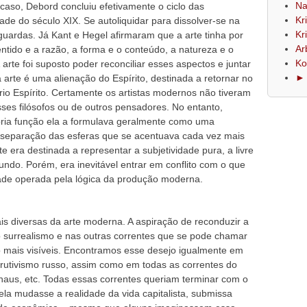
Na
caso, Debord concluiu efetivamente o ciclo das
Kr
de do século XIX. Se autoliquidar para dissolver-se na
Kr
guardas. Já Kant e Hegel afirmaram que a arte tinha por
Ar
ntido e a razão, a forma e o conteúdo, a natureza e o
Ko
arte foi suposto poder reconciliar esses aspectos e juntar
► 
arte é uma alienação do Espírito, destinada a retornar no
prio Espírito. Certamente os artistas modernos não tiveram
sses filósofos ou de outros pensadores. No entanto,
ópria função ela a formulava geralmente como uma
 a separação das esferas que se acentuava cada vez mais
te era destinada a representar a subjetividade pura, a livre
ndo. Porém, era inevitável entrar em conflito com o que
dade operada pela lógica da produção moderna.
s diversas da arte moderna. A aspiração de reconduzir a
 surrealismo e nas outras correntes que se pode chamar
 mais visíveis. Encontramos esse desejo igualmente em
strutivismo russo, assim como em todas as correntes do
aus, etc. Todas essas correntes queriam terminar com o
ela mudasse a realidade da vida capitalista, submissa