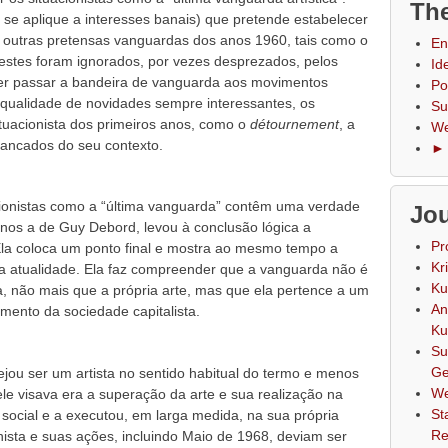
The
se aplique a interesses banais) que pretende estabelecer
 e outras pretensas vanguardas dos anos 1960, tais como o
En
estes foram ignorados, por vezes desprezados, pelos
Id
der passar a bandeira de vanguarda aos movimentos
Po
a qualidade de novidades sempre interessantes, os
Su
tuacionista dos primeiros anos, como o
détournement
, a
We
rancados do seu contexto.
► 
uacionistas como a “última vanguarda” contêm uma verdade
Jou
menos a de Guy Debord, levou à conclusão lógica a
Pr
 Ela coloca um ponto final e mostra ao mesmo tempo a
Kr
a atualidade. Ela faz compreender que a vanguarda não é
Ku
a, não mais que a própria arte, mas que ela pertence a um
An
ento da sociedade capitalista.
Ku
Su
Ge
ou ser um artista no sentido habitual do termo e menos
We
ele visava era a superação da arte e sua realização na
St
social e a executou, em larga medida, na sua própria
Re
nista e suas ações, incluindo Maio de 1968, deviam ser