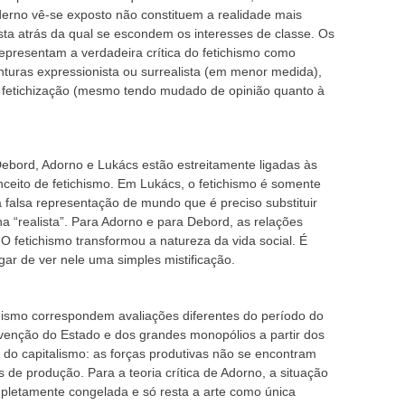
rno vê-se exposto não constituem a realidade mais
sta atrás da qual se escondem os interesses de classe. Os
presentam a verdadeira crítica do fetichismo como
turas expressionista ou surrealista (em menor medida),
a fetichização (mesmo tendo mudado de opinião quanto à
Debord, Adorno e Lukács estão estreitamente ligadas às
nceito de fetichismo. Em Lukács, o fetichismo é somente
 falsa representação de mundo que é preciso substituir
a “realista”. Para Adorno e para Debord, as relações
. O fetichismo transformou a natureza da vida social. É
ar de ver nele uma simples mistificação.
chismo correspondem avaliações diferentes do período do
venção do Estado e dos grandes monopólios a partir dos
 do capitalismo: as forças produtivas não se encontram
de produção. Para a teoria crítica de Adorno, a situação
ompletamente congelada e só resta a arte como única