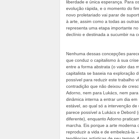
liberdade e única esperança. Para o
evolução rápida, e o momento do fim
novo proletariado vai parar de supor
à arte, assim como a todas as outra
representa uma etapa importante n
declínio e destinada a sucumbir na c
Nenhuma dessas concepções parece 
que conduz o capitalismo à sua cris
entre a forma abstrata (o valor das
capitalista se baseia na exploração 
possível para reduzir este trabalho 
contradição que não deixou de cresc
Adorno, nem para Lukács, nem para 
dinâmica interna a entrar um dia em
estável, ao qual só a intervenção de
parece possível a Lukács e Debord
diferente), enquanto Adorno pratic
marcha. Eis porque a arte moderna q
reproduzir a vida e de embelezá-la 
tendências artísticas de seu tempo.