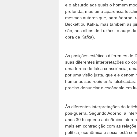
e o absurdo aos quais o homem mode
profunda, mas uma aparência fetichi
mesmos autores que, para Adorno, re
Beckett ou Kafka, mas também as pin
são, aos olhos de Lukács, o auge d
obra de Kafka).
As posições estéticas diferentes de 
suas diferentes interpretações do co
uma forma de falsa consciência, uma
por uma visão justa, que ele denomin
humanas são
realmente
falsificadas
preciso denunciar o escândalo em lug
Às diferentes interpretações do feti
pós-guerra. Segundo Adorno, a inter
anos 30 bloqueou a dinâmica interna
mais em contradição com as relações 
política, econômica e social está c