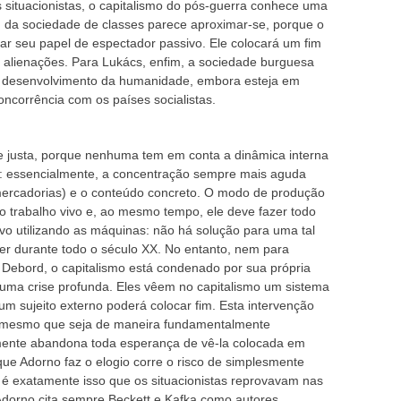
s situacionistas, o capitalismo do pós-guerra conhece uma
 da sociedade de classes parece aproximar-se, porque o
tar seu papel de espectador passivo. Ele colocará um fim
s alienações. Para Lukács, enfim, a sociedade burguesa
o desenvolvimento da humanidade, embora esteja em
oncorrência com os países socialistas.
justa, porque nenhuma tem em conta a dinâmica interna
e: essencialmente, a concentração sempre mais aguda
 mercadorias) e o conteúdo concreto. O modo de produção
do trabalho vivo e, ao mesmo tempo, ele deve fazer todo
vivo utilizando as máquinas: não há solução para uma tal
er durante todo o século XX. No entanto, nem para
Debord, o capitalismo está condenado por sua própria
 uma crise profunda. Eles vêem no capitalismo um sistema
 um sujeito externo poderá colocar fim. Esta intervenção
 (mesmo que seja de maneira fundamentalmente
amente abandona toda esperança de vê-la colocada em
ue Adorno faz o elogio corre o risco de simplesmente
– é exatamente isso que os situacionistas reprovavam nas
 Adorno cita sempre Beckett e Kafka como autores