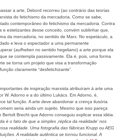
assar a arte, Debord recorreu (ao contrário das teorias
marxista do fetichismo da mercadoria. Como se sabe,
tado contemporâneo do fetichismo da mercadoria. Contra
e estetizantes desse conceito, convém sublinhar que,
ma da mercadoria, no sentido de Marx. No espetáculo, a
 dado e leva o espectador a uma permanente
uperar (
aufheben
no sentido hegeliano) a arte porque ela
ue se contempla passivamente. Ela é, pois, uma forma
rte se torna um projeto que visa a transformação
função claramente “desfetichizante”.
importantes de inspiração marxista atribuíram à arte uma
or W. Adorno e a do último Lukács. Em Adorno, é,
ce tal função. A arte deve abandonar a crença ilusória
 homem seria ainda um sujeito. Mesmo que isso pareça
 Bertolt Brecht que Adorno conseguiu explicar essa idéia:
a é o fato de que a simples ‚réplica da realidade‘ nos
ssa realidade. Uma fotografia das fábricas Krupp ou AEG
uições. A realidade autêntica se tornou funcional. A