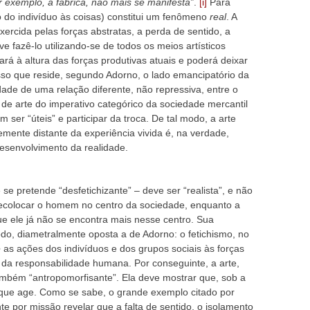
 exemplo, a fábrica, não mais se manifesta”
.
[i]
Para
o do indivíduo às coisas) constitui um fenômeno
real
. A
ercida pelas forças abstratas, a perda de sentido, a
e fazê-lo utilizando-se de todos os meios artísticos
ará à altura das forças produtivas atuais e poderá deixar
isso que reside, segundo Adorno, o lado emancipatório da
idade de uma relação diferente, não repressiva, entre o
a de arte do imperativo categórico da sociedade mercantil
ser “úteis” e participar da troca. De tal modo, a arte
mente distante da experiência vivida é, na verdade,
esenvolvimento da realidade.
 se pretende “desfetichizante” – deve ser “realista”, e não
 recolocar o homem no centro da sociedade, enquanto a
que ele já não se encontra mais nesse centro. Sua
do, diametralmente oposta a de Adorno: o fetichismo, no
e
as ações dos indivíduos e dos grupos sociais às forças
e da responsabilidade humana. Por conseguinte, a arte,
também “antropomorfisante”. Ela deve mostrar que, sob a
o que age. Como se sabe, o grande exemplo citado por
te por missão revelar que a falta de sentido, o isolamento