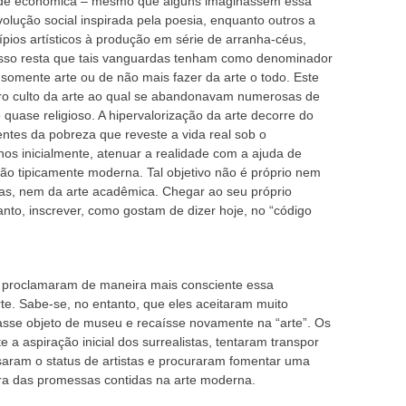
idade econômica – mesmo que alguns imaginassem essa
olução social inspirada pela poesia, enquanto outros a
pios artísticos à produção em série de arranha-céus,
Disso resta que tais vanguardas tenham como denominador
omente arte ou de não mais fazer da arte o todo. Este
iro culto da arte ao qual se abandonavam numerosas de
quase religioso. A hipervalorização da arte decorre do
ntes da pobreza que reveste a vida real sob o
nos inicialmente, atenuar a realidade com a ajuda de
ação tipicamente moderna. Tal objetivo não é próprio nem
stas, nem da arte acadêmica. Chegar ao seu próprio
nto, inscrever, como gostam de dizer hoje, no “código
ue proclamaram de maneira mais consciente essa
e. Sabe-se, no entanto, que eles aceitaram muito
asse objeto de museu e recaísse novamente na “arte”. Os
e a aspiração inicial dos surrealistas, tentaram transpor
usaram o status de artistas e procuraram fomentar uma
tura das promessas contidas na arte moderna.