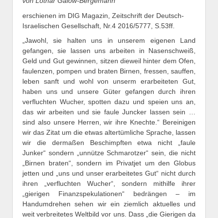
von Lothar Galow-Bergemann
erschienen im DIG Magazin, Zeitschrift der Deutsch-
Israelischen Gesellschaft, Nr.4 2016/5777, S.53ff.
„Jawohl, sie halten uns in unserem eigenen Land
gefangen, sie lassen uns arbeiten in Nasenschweiß,
Geld und Gut gewinnen, sitzen dieweil hinter dem Ofen,
faulenzen, pompen und braten Birnen, fressen, sauffen,
leben sanft und wohl von unserm erarbeiteten Gut,
haben uns und unsere Güter gefangen durch ihren
verfluchten Wucher, spotten dazu und speien uns an,
das wir arbeiten und sie faule Juncker lassen sein …
sind also unsere Herren, wir ihre Knechte.“ Bereinigen
wir das Zitat um die etwas altertümliche Sprache, lassen
wir die dermaßen Beschimpften etwa nicht „faule
Junker“ sondern „unnütze Schmarotzer“ sein, die nicht
„Birnen braten“, sondern im Privatjet um den Globus
jetten und „uns und unser erarbeitetes Gut“ nicht durch
ihren „verfluchten Wucher“, sondern mithilfe ihrer
„gierigen Finanzspekulationen“ bedrängen – im
Handumdrehen sehen wir ein ziemlich aktuelles und
weit verbreitetes Weltbild vor uns. Dass „die Gierigen da