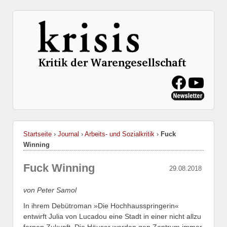
Startseite
›
Journal
›
Arbeits- und Sozialkritik
›
Fuck
Winning
Fuck Winning
29.08.2018
von Peter Samol
In ihrem Debütroman »Die Hochhausspringerin«
entwirft Julia von Lucadou eine Stadt in einer nicht allzu
fernen Zukunft. Die Häuser werden gen Zentrum immer