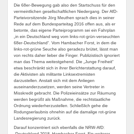
Die 68er-Bewegung gab also den Startschuss für den
vermeintlichen gesellschaftlichen Niedergang. Der AfD-
Parteivorsitzende Jörg Meuthen sprach dies in seiner
Rede auf dem Bundesparteitag 2016 offen aus, als er
betonte, das eigene Parteiprogramm sei ein Fahrplan
„in ein Deutschland weg vom links-rot-grün-verseuchten
68er-Deutschland“. Vom Hambacher Forst, in dem die
links-rot-grüne Seuche also geradezu brütet, lässt man
von rechts daher lieber die Finger. Publizistisch ignoriert
man das Thema weitestgehend. Die „Junge Freiheit“
etwa beschränkt sich in ihrer Berichterstattung darauf,
die Aktivisten als militante Linksextremisten
darzustellen. Anstatt sich mit dem Anliegen
auseinanderzusetzen, werden seine Vertreter in
Misskredit gebracht. Die Polizeieinsätze zur Räumung
werden begrüßt als Maßnahme, die rechtstaatliche
Ordnung wiederherzustellen. Schließlich gehe die
Rodungserlaubnis ohnehin auf die damalige rot-grüne
Landesregierung zurück.
Darauf konzentriert sich ebenfalls die NRW-AfD:
„Deutschland 2018. Hambacher Forst. Ein weiterer