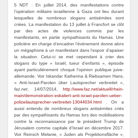
5 NDT : En juillet 2014, des manifestations contre
l’opération militaire israélienne à Gaza ont lieu durant
lesquelles de nombreux slogans antisémites sont
criées. La manifestation du 13 juillet à Francfort se clôt
par des actes de violences commis par les
manifestants, en partie sympathisants du Hamas. Une
policière en charge d’encadrer l’évènement donne alors
un mégaphone à un manifestant dans l’espoir d’apaiser
la situation. Celui-ci se met cependant à crier des
slogans du type « Israël, tueur d’enfants », épisode
ayant particulièrement choqué l’opinion publique juive-
allemande. Voir Iskandar Katherina & Riebsamen Hans,
« Anti-Israel-Parolen über Lautsprecher verbreitet »,
faz.net
, 14/07/2014,
http://www.faz.net/aktuell/rhein-
main/demonstration-eskaliert-anti-israel-parolen-ueber-
polizeilautsprecher-verbreitet-13044034.html
. On a
aussi entendu de nombreux slogans antisémites criés
par des sympathisants du Hamas lors des mobilisations
contre la reconnaissance par le président Trump de
Jérusalem comme capitale d’Israel en décembre 2017.
Voir Reinsch Melanie, « Juden als Projektionsfläche »,