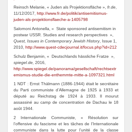
Reinsch Melanie, « Juden als Projektionsfläche »,
fr.de
,
11/12/2017,
http://www.fr.de/politik/antisemitismus-
juden-als-projektionsflaeche-a-1405798
Salomoni Antonella, « State sponsored antisemitism in
postwar USSR. Studies and research perspectives »,
Quest, Issues in Contemporary Jewish History
, Issue 1,
2010,
http://www.quest-cdecjournal.it/focus.php?id=212
Schulz Benjamin, « Deutschlands hässliche Fratze »,
spiegel.de,
2016,
http://www.spiegel.de/panorama/gesellschaft/rechtsextr
emismus-studie-die-enthemmte-mitte-a-1097321.html
1 NDT : Ernst Thälmann (1886-1944) était le secrétaire
du Parti communiste d’Allemagne de 1925 à 1933 et
député au Reichstag de 1924 à 1933. Il mourut
assassiné au camp de concentration de Dachau le 18
août 1944.
2 Internationale Communiste, « Résolution sur
l’offensive du fascisme et les tâches de l’Internationale
communiste dans la lutte pour l’unité de la classe