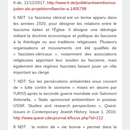
fr.de
, 11/12/2017,
http://www.fr.de/politik/antisemitismus-
juden-als-projektionsflaeche-a-1405798
.
6 NDT :Le fascisme clérical est un terme apparu dans
les années 1920, pour désigner les relations entre le
fascisme italien et l’Église. Il désigne une idéologie
mêlant la doctrine économique et politique du fascisme
à la théologie ou aux traditions religieuses. Plusieurs
organisations et mouvements ont été qualifiés de
« fascistes-cléricaux », notamment des associations
religieuses apportant leur soutien au fascisme, mais
également des régimes fascistes faisant jouer un rôle
important au clergé.
7 NDT: Sur les persécutions antisémites sous couvert
de « lutte contre le sionisme » mises en œuvre par
l’URSS après la seconde guerre mondiale voir Salomoni
Antonella, « State sponsored antisemitism in postwar
USSR. Studies and research perspectives »,
Quest,
Issues in Contemporary Jewish History,
Issue 1, 2010,
http://www.quest-cdecjournal.it/focus.php?id=212
.
8 NDT : la notion de « vie bonne » permet dans la