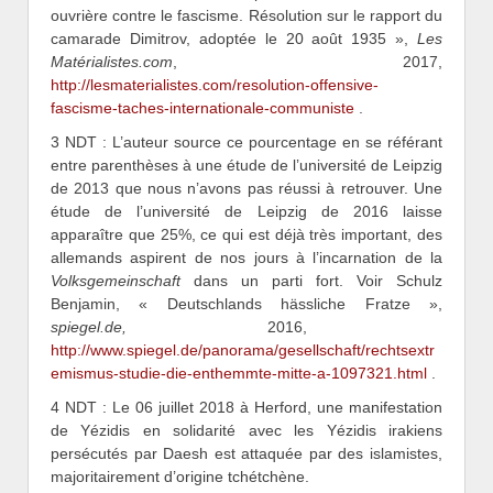
ouvrière contre le fascisme. Résolution sur le rapport du
camarade Dimitrov, adoptée le 20 août 1935 »,
Les
Matérialistes.com
, 2017,
http://lesmaterialistes.com/resolution-offensive-
fascisme-taches-internationale-communiste
.
3 NDT : L’auteur source ce pourcentage en se référant
entre parenthèses à une étude de l’université de Leipzig
de 2013 que nous n’avons pas réussi à retrouver. Une
étude de l’université de Leipzig de 2016 laisse
apparaître que 25%, ce qui est déjà très important, des
allemands aspirent de nos jours à l’incarnation de la
Volksgemeinschaft
dans un parti fort. Voir Schulz
Benjamin, « Deutschlands hässliche Fratze »,
spiegel.de,
2016,
http://www.spiegel.de/panorama/gesellschaft/rechtsextr
emismus-studie-die-enthemmte-mitte-a-1097321.html
.
4 NDT : Le 06 juillet 2018 à Herford, une manifestation
de Yézidis en solidarité avec les Yézidis irakiens
persécutés par Daesh est attaquée par des islamistes,
majoritairement d’origine tchétchène.