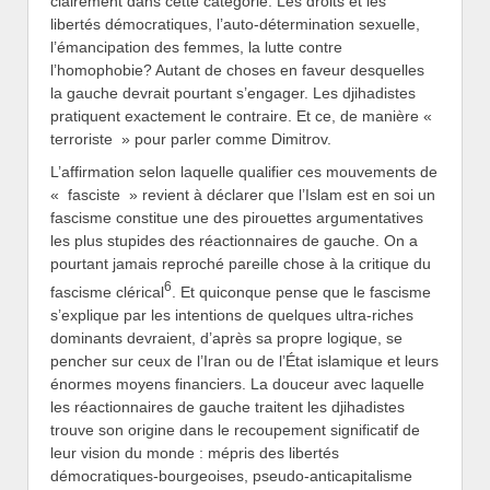
clairement dans cette catégorie. Les droits et les
libertés démocratiques, l’auto-détermination sexuelle,
l’émancipation des femmes, la lutte contre
l’homophobie? Autant de choses en faveur desquelles
la gauche devrait pourtant s’engager. Les djihadistes
pratiquent exactement le contraire. Et ce, de manière «
terroriste » pour parler comme Dimitrov.
L’affirmation selon laquelle qualifier ces mouvements de
« fasciste » revient à déclarer que l’Islam est en soi un
fascisme constitue une des pirouettes argumentatives
les plus stupides des réactionnaires de gauche. On a
pourtant jamais reproché pareille chose à la critique du
6
fascisme clérical
. Et quiconque pense que le fascisme
s’explique par les intentions de quelques ultra-riches
dominants devraient, d’après sa propre logique, se
pencher sur ceux de l’Iran ou de l’État islamique et leurs
énormes moyens financiers. La douceur avec laquelle
les réactionnaires de gauche traitent les djihadistes
trouve son origine dans le recoupement significatif de
leur vision du monde : mépris des libertés
démocratiques-bourgeoises, pseudo-anticapitalisme