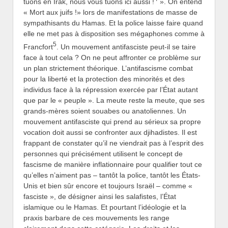
tuons en Irak, nous vous tuons ici aussi !
». On entend
« Mort aux juifs !» lors de manifestations de masse de
sympathisants du Hamas. Et la police laisse faire quand
elle ne met pas à disposition ses mégaphones comme à
5
Francfort
. Un mouvement antifasciste peut-il se taire
face à tout cela ? On ne peut affronter ce problème sur
un plan strictement théorique. L’antifascisme combat
pour la liberté et la protection des minorités et des
individus face à la répression exercée par l’État autant
que par le « peuple ». La meute reste la meute, que ses
grands-mères soient souabes ou anatoliennes. Un
mouvement antifasciste qui prend au sérieux sa propre
vocation doit aussi se confronter aux djihadistes. Il est
frappant de constater qu’il ne viendrait pas à l’esprit des
personnes qui précisément utilisent le concept de
fascisme de manière inflationnaire pour qualifier tout ce
qu’elles n’aiment pas – tantôt la police, tantôt les États-
Unis et bien sûr encore et toujours Israël – comme «
fasciste », de désigner ainsi les salafistes, l’État
islamique ou le Hamas. Et pourtant l’idéologie et la
praxis barbare de ces mouvements les range