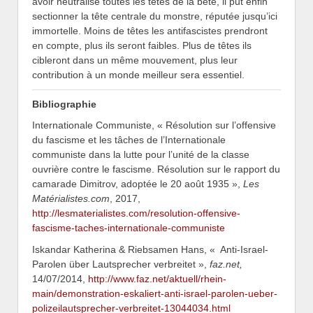
avoir neutralisé toutes les têtes de la bête, il put enfin
sectionner la tête centrale du monstre, réputée jusqu’ici
immortelle. Moins de têtes les antifascistes prendront
en compte, plus ils seront faibles. Plus de têtes ils
cibleront dans un même mouvement, plus leur
contribution à un monde meilleur sera essentiel.
Bibliographie
Internationale Communiste, « Résolution sur l’offensive
du fascisme et les tâches de l’Internationale
communiste dans la lutte pour l’unité de la classe
ouvrière contre le fascisme. Résolution sur le rapport du
camarade Dimitrov, adoptée le 20 août 1935 »,
Les
Matérialistes.com
, 2017,
http://lesmaterialistes.com/resolution-offensive-
fascisme-taches-internationale-communiste
Iskandar Katherina & Riebsamen Hans, « Anti-Israel-
Parolen über Lautsprecher verbreitet »,
faz.net,
14/07/2014,
http://www.faz.net/aktuell/rhein-
main/demonstration-eskaliert-anti-israel-parolen-ueber-
polizeilautsprecher-verbreitet-13044034.html