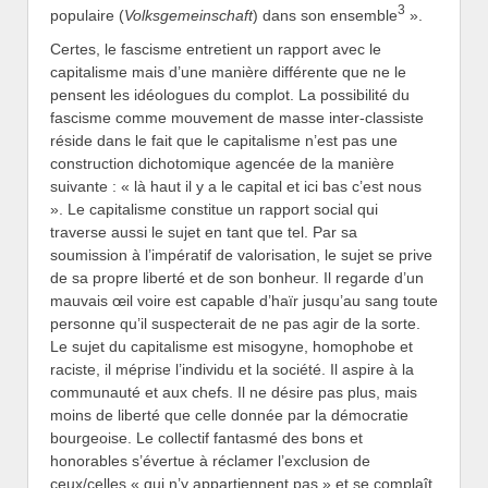
3
populaire (
Volksgemeinschaft
) dans son ensemble
».
Certes, le fascisme entretient un rapport avec le
capitalisme mais d’une manière différente que ne le
pensent les idéologues du complot. La possibilité du
fascisme comme mouvement de masse inter-classiste
réside dans le fait que le capitalisme n’est pas une
construction dichotomique agencée de la manière
suivante : « là haut il y a le capital et ici bas c’est nous
». Le capitalisme constitue un rapport social qui
traverse aussi le sujet en tant que tel. Par sa
soumission à l’impératif de valorisation, le sujet se prive
de sa propre liberté et de son bonheur. Il regarde d’un
mauvais œil voire est capable d’haïr jusqu’au sang toute
personne qu’il suspecterait de ne pas agir de la sorte.
Le sujet du capitalisme est misogyne, homophobe et
raciste, il méprise l’individu et la société. Il aspire à la
communauté et aux chefs. Il ne désire pas plus, mais
moins de liberté que celle donnée par la démocratie
bourgeoise. Le collectif fantasmé des bons et
honorables s’évertue à réclamer l’exclusion de
ceux/celles « qui n’y appartiennent pas » et se complaît