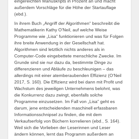
eingereichten Manuskripts in Prozent an und macht
außerdem Vorschläge für die Höhe der Startauflage
(ebd.).
In ihrem Buch „Angriff der Algorithmen“ beschreibt die
Mathematikerin Kathy O’Neil, auf welche Weise
Programme wie „Lisa“ funktionieren und was für Folgen
ihre breite Anwendung in der Gesellschaft hat.
Algorithmen sind letztlich nichts anderes als in
Computer-Code eingebettete menschliche Zwecke. Im
Grunde sind sie nur dazu da, bestimmte Dinge zu
differenzieren und Abläufe zu beschleunigen – das
allerdings mit einer atemberaubenden Effizienz (O‘Neil
2017, S. 160). Die Effizienz wird bei dann mit Profit und
Wachstum des jeweiligen Unternehmens belohnt, was
die Konkurrenz dazu zwingt, ebenfalls solche
Programme einzusetzen. Im Fall von „Lisa“ geht es
darum, jene entscheidenden maschinell erfassbaren
Informationsschnipsel zu finden, die mit dem
Verkaufserfolg von Büchern korrelieren (ebd., S. 164).
Weil sich die Vorlieben der Leserinnen und Leser
ändern können, lernt das Programm außerdem an