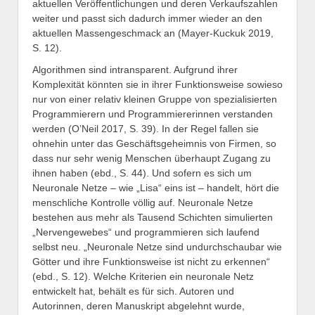
aktuellen Veröffentlichungen und deren Verkaufszahlen
weiter und passt sich dadurch immer wieder an den
aktuellen Massengeschmack an (Mayer-Kuckuk 2019,
S. 12).
Algorithmen sind intransparent. Aufgrund ihrer
Komplexität könnten sie in ihrer Funktionsweise sowieso
nur von einer relativ kleinen Gruppe von spezialisierten
Programmierern und Programmiererinnen verstanden
werden (O’Neil 2017, S. 39). In der Regel fallen sie
ohnehin unter das Geschäftsgeheimnis von Firmen, so
dass nur sehr wenig Menschen überhaupt Zugang zu
ihnen haben (ebd., S. 44). Und sofern es sich um
Neuronale Netze – wie „Lisa“ eins ist – handelt, hört die
menschliche Kontrolle völlig auf. Neuronale Netze
bestehen aus mehr als Tausend Schichten simulierten
„Nervengewebes“ und programmieren sich laufend
selbst neu. „Neuronale Netze sind undurchschaubar wie
Götter und ihre Funktionsweise ist nicht zu erkennen“
(ebd., S. 12). Welche Kriterien ein neuronale Netz
entwickelt hat, behält es für sich. Autoren und
Autorinnen, deren Manuskript abgelehnt wurde,