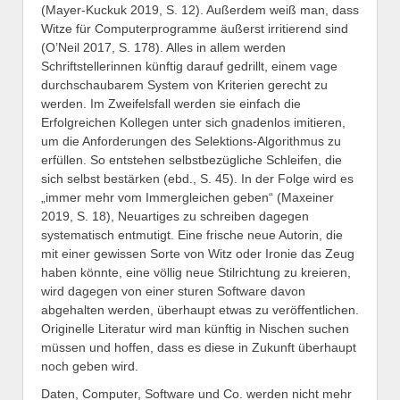
(Mayer-Kuckuk 2019, S. 12). Außerdem weiß man, dass
Witze für Computerprogramme äußerst irritierend sind
(O’Neil 2017, S. 178). Alles in allem werden
Schriftstellerinnen künftig darauf gedrillt, einem vage
durchschaubarem System von Kriterien gerecht zu
werden. Im Zweifelsfall werden sie einfach die
Erfolgreichen Kollegen unter sich gnadenlos imitieren,
um die Anforderungen des Selektions-Algorithmus zu
erfüllen. So entstehen selbstbezügliche Schleifen, die
sich selbst bestärken (ebd., S. 45). In der Folge wird es
„immer mehr vom Immergleichen geben“ (Maxeiner
2019, S. 18), Neuartiges zu schreiben dagegen
systematisch entmutigt. Eine frische neue Autorin, die
mit einer gewissen Sorte von Witz oder Ironie das Zeug
haben könnte, eine völlig neue Stilrichtung zu kreieren,
wird dagegen von einer sturen Software davon
abgehalten werden, überhaupt etwas zu veröffentlichen.
Originelle Literatur wird man künftig in Nischen suchen
müssen und hoffen, dass es diese in Zukunft überhaupt
noch geben wird.
Daten, Computer, Software und Co. werden nicht mehr