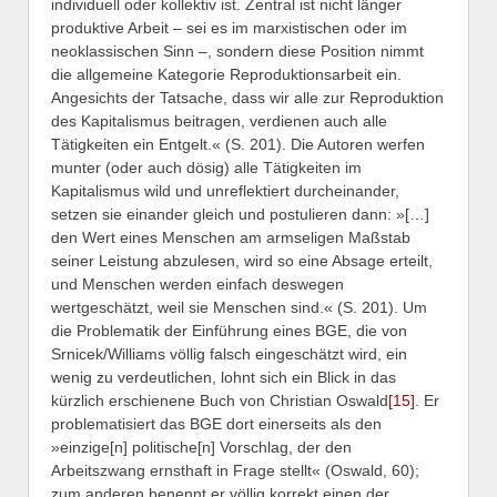
individuell oder kollektiv ist. Zentral ist nicht länger
produktive Arbeit – sei es im marxistischen oder im
neoklassischen Sinn –, sondern diese Position nimmt
die allgemeine Kategorie Reproduktionsarbeit ein.
Angesichts der Tatsache, dass wir alle zur Reproduktion
des Kapitalismus beitragen, verdienen auch alle
Tätigkeiten ein Entgelt.« (S. 201). Die Autoren werfen
munter (oder auch dösig) alle Tätigkeiten im
Kapitalismus wild und unreflektiert durcheinander,
setzen sie einander gleich und postulieren dann: »[…]
den Wert eines Menschen am armseligen Maßstab
seiner Leistung abzulesen, wird so eine Absage erteilt,
und Menschen werden einfach deswegen
wertgeschätzt, weil sie Menschen sind.« (S. 201). Um
die Problematik der Einführung eines BGE, die von
Srnicek/Williams völlig falsch eingeschätzt wird, ein
wenig zu verdeutlichen, lohnt sich ein Blick in das
kürzlich erschienene Buch von Christian Oswald
[15]
. Er
problematisiert das BGE dort einerseits als den
»einzige[n] politische[n] Vorschlag, der den
Arbeitszwang ernsthaft in Frage stellt« (Oswald, 60);
zum anderen benennt er völlig korrekt einen der