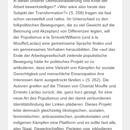
in dieser unserer Deindustrialisierung und Krise der
Arbeit bewerkstelligen? »Wer wäre also heute das
Subjekt der Transformation?« (S. 258) fragen sie fast
schon verzweifelt und ratlos. Im Unterschied zu den
folkpolitischen Bewegungen, die zu viel Gewicht auf die
Betonung und Akzeptanz von Differenzen legten, will
der Populismus à la Srnicek/Williams (und à la
Mouffe/Laclau) eine gemeinsame Sprache finden und
ein gemeinsames Vorhaben herausbilden. Die »auf das
Ende der Arbeitsgesellschaft zielende populistische
Bewegung hätte ihr politisches Projekt so zu
artikulieren, dass eine Vielzahl von Kämpfen für soziale
Gerechtigkeit und menschliche Emanzipation ihre
Interessen darin ausgedrückt fänden.« (S. 262). Die
Autoren greifen auf die Thesen von Chantal Mouffe und
Ernesto Laclau zurück, die, ganz kurz gesagt, für eine
neue Art des Populismus und der damit verbundenen
Identitätsfindung der Linken plädieren. Dieses Projekt
böte demnach gleichzeitig ökologischen, sozialen,
feministischen, antirassistischen, postkolonialen und
indigenen Kämpfen eine Plattform und es sollte fast alle,
also Staat, Gewerkschaften, Parteien usw. inkludieren