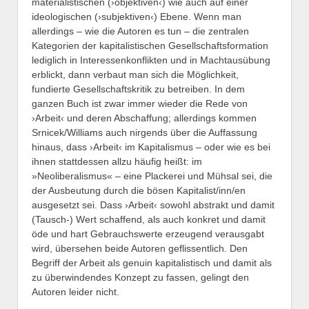
materialistischen (›objektiven‹) wie auch auf einer
ideologischen (›subjektiven‹) Ebene. Wenn man
allerdings – wie die Autoren es tun – die zentralen
Kategorien der kapitalistischen Gesellschaftsformation
lediglich in Interessenkonflikten und in Machtausübung
erblickt, dann verbaut man sich die Möglichkeit,
fundierte Gesellschaftskritik zu betreiben. In dem
ganzen Buch ist zwar immer wieder die Rede von
›Arbeit‹ und deren Abschaffung; allerdings kommen
Srnicek/Williams auch nirgends über die Auffassung
hinaus, dass ›Arbeit‹ im Kapitalismus – oder wie es bei
ihnen stattdessen allzu häufig heißt: im
»Neoliberalismus« – eine Plackerei und Mühsal sei, die
der Ausbeutung durch die bösen Kapitalist/inn/en
ausgesetzt sei. Dass ›Arbeit‹ sowohl abstrakt und damit
(Tausch-) Wert schaffend, als auch konkret und damit
öde und hart Gebrauchswerte erzeugend verausgabt
wird, übersehen beide Autoren geflissentlich. Den
Begriff der Arbeit als genuin kapitalistisch und damit als
zu überwindendes Konzept zu fassen, gelingt den
Autoren leider nicht.