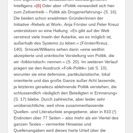
Intelligenz.«
[6]
Oder aber »Politik verwandelt sich hier
zum Zeitvertreib – Politik als Drogenerfahrung« (S. 16).
Die beiden schon erwähnten Gründer/innen der
Initiative ›Rebels at Work‹, Anja Förster und Peter Kreuz
unterstützen so eine Haltung: »Es gibt auf der Welt
verstreut viele Inseln der Autarkie, wo es möglich ist,
außerhalb des Systems zu leben.« (Förster/Kreuz,
140). Srnicek/Williams sehen darin »eine weithin
akzeptierte und unkritische Vorstellung von Politik, die
wir ›folkloristisch‹ nennen.« (S. 20). Im weiteren Verlauf
prägen sie den Ausdruck »Folk-Politik« (ab S. 10),
worunter sie eine defensive, partikularistische, lokal
orientierte und das große Ganze außer Acht lassende,
ja letzteres geradezu ablehnende Politik verstehen, die
schlussendlich »lediglich den Beteiligten in Erinnerung«
(S. 17) bliebe. Durch zahlreiche, aber leider sehr
unübersichtliche, weil ohne zusammenfassende
Quellen- und Literaturliste angegebene, aber in 810 (!)
Endnoten über 77 Seiten – also mehr als ein Viertel des
ganzen Textes – vermerkte Hinweise und
Quellenangaben wird dieses harte Urteil über die