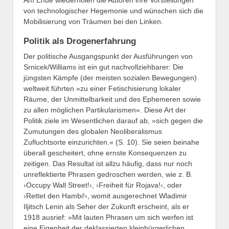
von technologischer Hegemonie und wünschen sich die
Mobilisierung von Träumen bei den Linken.
Politik als Drogenerfahrung
Der politische Ausgangspunkt der Ausführungen von
Srnicek/Williams ist ein gut nachvollziehbarer: Die
jüngsten Kämpfe (der meisten sozialen Bewegungen)
weltweit führten »zu einer Fetischisierung lokaler
Räume, der Unmittelbarkeit und des Ephemeren sowie
zu allen möglichen Partikularismen«. Diese Art der
Politik ziele im Wesentlichen darauf ab, »sich gegen die
Zumutungen des globalen Neoliberalismus
Zufluchtsorte einzurichten.« (S. 10). Sie seien beinahe
überall gescheitert, ohne ernste Konsequenzen zu
zeitigen. Das Resultat ist allzu häufig, dass nur noch
unreflektierte Phrasen gedroschen werden, wie z. B.
›Occupy Wall Street!‹, ›Freiheit für Rojava!‹, oder
›Rettet den Hambi!‹, womit ausgerechnet Wladimir
Iljitsch Lenin als Seher der Zukunft erscheint, als er
1918 ausrief: »Mit lauten Phrasen um sich werfen ist
eine Eigenheit der deklassierten kleinbürgerlichen