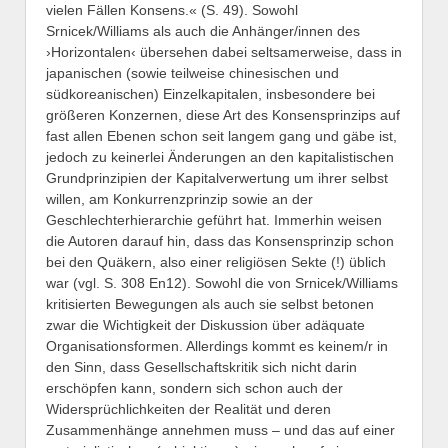
vielen Fällen Konsens.« (S. 49). Sowohl
Srnicek/Williams als auch die Anhänger/innen des
›Horizontalen‹ übersehen dabei seltsamerweise, dass in
japanischen (sowie teilweise chinesischen und
südkoreanischen) Einzelkapitalen, insbesondere bei
größeren Konzernen, diese Art des Konsensprinzips auf
fast allen Ebenen schon seit langem gang und gäbe ist,
jedoch zu keinerlei Änderungen an den kapitalistischen
Grundprinzipien der Kapitalverwertung um ihrer selbst
willen, am Konkurrenzprinzip sowie an der
Geschlechterhierarchie geführt hat. Immerhin weisen
die Autoren darauf hin, dass das Konsensprinzip schon
bei den Quäkern, also einer religiösen Sekte (!) üblich
war (vgl. S. 308 En12). Sowohl die von Srnicek/Williams
kritisierten Bewegungen als auch sie selbst betonen
zwar die Wichtigkeit der Diskussion über adäquate
Organisationsformen. Allerdings kommt es keinem/r in
den Sinn, dass Gesellschaftskritik sich nicht darin
erschöpfen kann, sondern sich schon auch der
Widersprüchlichkeiten der Realität und deren
Zusammenhänge annehmen muss – und das auf einer