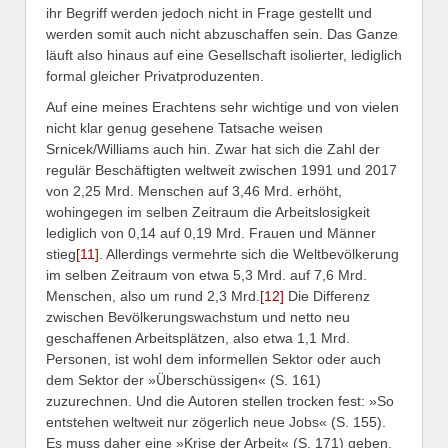
ihr Begriff werden jedoch nicht in Frage gestellt und
werden somit auch nicht abzuschaffen sein. Das Ganze
läuft also hinaus auf eine Gesellschaft isolierter, lediglich
formal gleicher Privatproduzenten.
Auf eine meines Erachtens sehr wichtige und von vielen
nicht klar genug gesehene Tatsache weisen
Srnicek/Williams auch hin. Zwar hat sich die Zahl der
regulär Beschäftigten weltweit zwischen 1991 und 2017
von 2,25 Mrd. Menschen auf 3,46 Mrd. erhöht,
wohingegen im selben Zeitraum die Arbeitslosigkeit
lediglich von 0,14 auf 0,19 Mrd. Frauen und Männer
stieg
[11]
. Allerdings vermehrte sich die Weltbevölkerung
im selben Zeitraum von etwa 5,3 Mrd. auf 7,6 Mrd.
Menschen, also um rund 2,3 Mrd.
[12]
Die Differenz
zwischen Bevölkerungswachstum und netto neu
geschaffenen Arbeitsplätzen, also etwa 1,1 Mrd.
Personen, ist wohl dem informellen Sektor oder auch
dem Sektor der »Überschüssigen« (S. 161)
zuzurechnen. Und die Autoren stellen trocken fest: »So
entstehen weltweit nur zögerlich neue Jobs« (S. 155).
Es muss daher eine »Krise der Arbeit« (S. 171) geben.