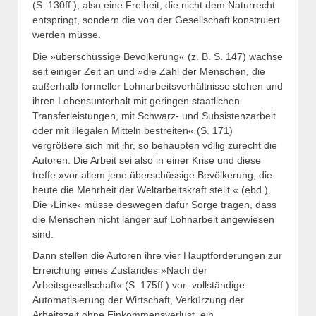
(S. 130ff.), also eine Freiheit, die nicht dem Naturrecht
entspringt, sondern die von der Gesellschaft konstruiert
werden müsse.
Die »überschüssige Bevölkerung« (z. B. S. 147) wachse
seit einiger Zeit an und »die Zahl der Menschen, die
außerhalb formeller Lohnarbeitsverhältnisse stehen und
ihren Lebensunterhalt mit geringen staatlichen
Transferleistungen, mit Schwarz- und Subsistenzarbeit
oder mit illegalen Mitteln bestreiten« (S. 171)
vergrößere sich mit ihr, so behaupten völlig zurecht die
Autoren. Die Arbeit sei also in einer Krise und diese
treffe »vor allem jene überschüssige Bevölkerung, die
heute die Mehrheit der Weltarbeitskraft stellt.« (ebd.).
Die ›Linke‹ müsse deswegen dafür Sorge tragen, dass
die Menschen nicht länger auf Lohnarbeit angewiesen
sind.
Dann stellen die Autoren ihre vier Hauptforderungen zur
Erreichung eines Zustandes »Nach der
Arbeitsgesellschaft« (S. 175ff.) vor: vollständige
Automatisierung der Wirtschaft, Verkürzung der
Arbeitszeit ohne Einkommensverlust, ein