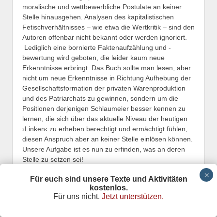
moralische und wettbewerbliche Postulate an keiner
Stelle hinausgehen. Analysen des kapitalistischen
Fetischverhältnisses – wie etwa die Wertkritik – sind den
Autoren offenbar nicht bekannt oder werden ignoriert.
Lediglich eine bornierte Faktenaufzählung und -
bewertung wird geboten, die leider kaum neue
Erkenntnisse erbringt. Das Buch sollte man lesen, aber
nicht um neue Erkenntnisse in Richtung Aufhebung der
Gesellschaftsformation der privaten Warenproduktion
und des Patriarchats zu gewinnen, sondern um die
Positionen derjenigen Schlaumeier besser kennen zu
lernen, die sich über das aktuelle Niveau der heutigen
›Linken‹ zu erheben berechtigt und ermächtigt fühlen,
diesen Anspruch aber an keiner Stelle einlösen können.
Unsere Aufgabe ist es nun zu erfinden, was an deren
Stelle zu setzen sei!
Für euch sind unsere Texte und Aktivitäten
[1]
Gruppe KRISIS;
Manifest gegen die Arbeit
; 4. Aufl.;
kostenlos.
Nürnberg 2019.
Für uns nicht.
Jetzt unterstützen.
[2]
Anja Förster / Peter Kreuz;
Hört auf zu arbeiten. Eine
Anstiftung, das zu tun, was wirklich zählt
; München