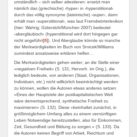
umständlich – sich selber attestieren: ersetzt man
nämlich das (griechische) ›hyper‹ in ›hyperstitional‹
durch das völlig synonyme (lateinische) ›super‹, dann
erhält man ›superstitional‹, was laut Fremdwörterlexikon
(hier: Wahrig; Gütersloh/München 2007) bedeutet:
›abergläubisch‹ (hyperstitional wird dort hingegen gar
nicht angeführt
[8]
). Und Aberglaube könnte so manche
der Merkwürdigkeiten im Buch von Srnicek/Williams
zumindest ansatzweise erklären helfen…
Die Merkwürdigkeiten gehen weiter; an die Stelle einer
»
negativen
Freiheit« (S. 131; Hervorh. im Orig.), die
lediglich bedeute, von anderen (Staat, Organisationen,
Individuen, etc.) nicht willkürlich beeinträchtigt werden
zu können, wollen die Autoren etwas anderes setzen:
»Eines der Hauptziele der postkapitalistischen Welt
wäre dementsprechend, synthetische Freiheit zu
maximieren« (S. 132). Diese »beinhaltet zunächst, in
größtmöglichem Umfang alles zu einem vernünftigen
Leben Notwendige bereitzustellen, also für Einkommen,
Zeit, Gesundheit und Bildung zu sorgen.« (S. 133). Da
die Autoren keinen Begriff von Arbeit, Reichtum und