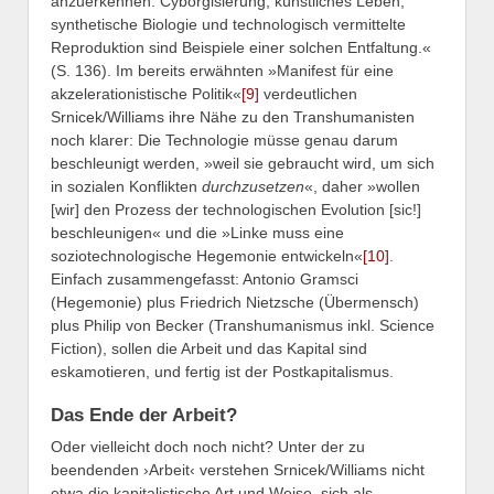
anzuerkennen. Cyborgisierung, künstliches Leben,
synthetische Biologie und technologisch vermittelte
Reproduktion sind Beispiele einer solchen Entfaltung.«
(S. 136). Im bereits erwähnten »Manifest für eine
akzelerationistische Politik«
[9]
verdeutlichen
Srnicek/Williams ihre Nähe zu den Transhumanisten
noch klarer: Die Technologie müsse genau darum
beschleunigt werden, »weil sie gebraucht wird, um sich
in sozialen Konflikten
durchzusetzen
«, daher »wollen
[wir] den Prozess der technologischen Evolution [sic!]
beschleunigen« und die »Linke muss eine
soziotechnologische Hegemonie entwickeln«
[10]
.
Einfach zusammengefasst: Antonio Gramsci
(Hegemonie) plus Friedrich Nietzsche (Übermensch)
plus Philip von Becker (Transhumanismus inkl. Science
Fiction), sollen die Arbeit und das Kapital sind
eskamotieren, und fertig ist der Postkapitalismus.
Das Ende der Arbeit?
Oder vielleicht doch noch nicht? Unter der zu
beendenden ›Arbeit‹ verstehen Srnicek/Williams nicht
etwa die kapitalistische Art und Weise, sich als