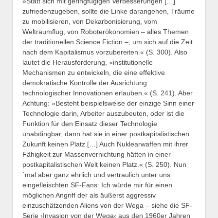
»Statt sich mit geringfügigen Verbesserungen […]
zufriedenzugeben, sollte die Linke darangehen, Träume
zu mobilisieren, von Dekarbonisierung, vom
Weltraumflug, von Roboterökonomien – alles Themen
der traditionellen Science Fiction –, um sich auf die Zeit
nach dem Kapitalismus vorzubereiten.« (S. 300). Also
lautet die Herausforderung, »institutionelle
Mechanismen zu entwickeln, die eine effektive
demokratische Kontrolle der Ausrichtung
technologischer Innovationen erlauben.« (S. 241). Aber
Achtung: »Besteht beispielsweise der einzige Sinn einer
Technologie darin, Arbeiter auszubeuten, oder ist die
Funktion für den Einsatz dieser Technologie
unabdingbar, dann hat sie in einer postkapitalistischen
Zukunft keinen Platz […] Auch Nuklearwaffen mit ihrer
Fähigkeit zur Massenvernichtung hätten in einer
postkapitalistischen Welt keinen Platz.« (S. 250). Nun
`mal aber ganz ehrlich und vertraulich unter uns
eingefleischten SF-Fans: Ich würde mir für einen
möglichen Angriff der als äußerst aggressiv
einzuschätzenden Aliens von der Wega – siehe die SF-
Serie ›Invasion von der Wega‹ aus den 1960er Jahren