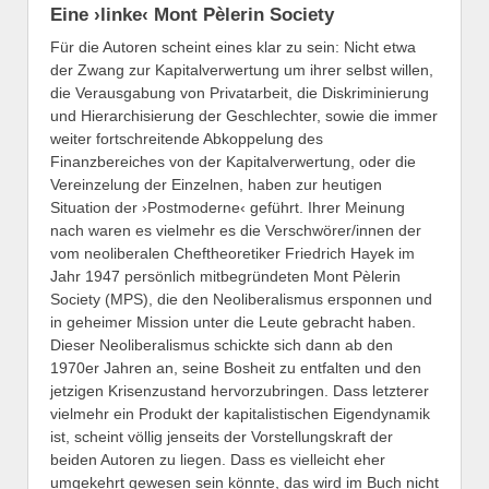
Eine ›linke‹ Mont Pèlerin Society
Für die Autoren scheint eines klar zu sein: Nicht etwa
der Zwang zur Kapitalverwertung um ihrer selbst willen,
die Verausgabung von Privatarbeit, die Diskriminierung
und Hierarchisierung der Geschlechter, sowie die immer
weiter fortschreitende Abkoppelung des
Finanzbereiches von der Kapitalverwertung, oder die
Vereinzelung der Einzelnen, haben zur heutigen
Situation der ›Postmoderne‹ geführt. Ihrer Meinung
nach waren es vielmehr es die Verschwörer/innen der
vom neoliberalen Cheftheoretiker Friedrich Hayek im
Jahr 1947 persönlich mitbegründeten Mont Pèlerin
Society (MPS), die den Neoliberalismus ersponnen und
in geheimer Mission unter die Leute gebracht haben.
Dieser Neoliberalismus schickte sich dann ab den
1970er Jahren an, seine Bosheit zu entfalten und den
jetzigen Krisenzustand hervorzubringen. Dass letzterer
vielmehr ein Produkt der kapitalistischen Eigendynamik
ist, scheint völlig jenseits der Vorstellungskraft der
beiden Autoren zu liegen. Dass es vielleicht eher
umgekehrt gewesen sein könnte, das wird im Buch nicht