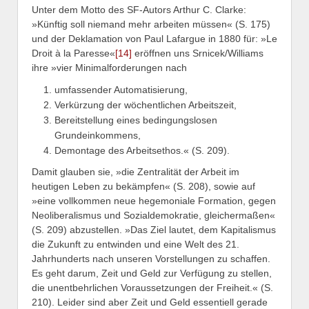
Unter dem Motto des SF-Autors Arthur C. Clarke:
»Künftig soll niemand mehr arbeiten müssen« (S. 175)
und der Deklamation von Paul Lafargue in 1880 für: »Le
Droit à la Paresse«
[14]
eröffnen uns Srnicek/Williams
ihre »vier Minimalforderungen nach
umfassender Automatisierung,
Verkürzung der wöchentlichen Arbeitszeit,
Bereitstellung eines bedingungslosen
Grundeinkommens,
Demontage des Arbeitsethos.« (S. 209).
Damit glauben sie, »die Zentralität der Arbeit im
heutigen Leben zu bekämpfen« (S. 208), sowie auf
»eine vollkommen neue hegemoniale Formation, gegen
Neoliberalismus und Sozialdemokratie, gleichermaßen«
(S. 209) abzustellen. »Das Ziel lautet, dem Kapitalismus
die Zukunft zu entwinden und eine Welt des 21.
Jahrhunderts nach unseren Vorstellungen zu schaffen.
Es geht darum, Zeit und Geld zur Verfügung zu stellen,
die unentbehrlichen Voraussetzungen der Freiheit.« (S.
210). Leider sind aber Zeit und Geld essentiell gerade