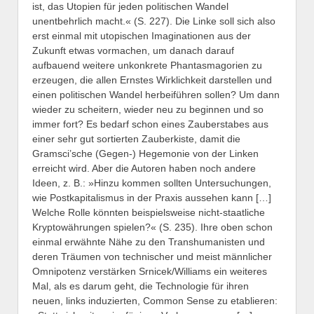
ist, das Utopien für jeden politischen Wandel
unentbehrlich macht.« (S. 227). Die Linke soll sich also
erst einmal mit utopischen Imaginationen aus der
Zukunft etwas vormachen, um danach darauf
aufbauend weitere unkonkrete Phantasmagorien zu
erzeugen, die allen Ernstes Wirklichkeit darstellen und
einen politischen Wandel herbeiführen sollen? Um dann
wieder zu scheitern, wieder neu zu beginnen und so
immer fort? Es bedarf schon eines Zauberstabes aus
einer sehr gut sortierten Zauberkiste, damit die
Gramsci’sche (Gegen-) Hegemonie von der Linken
erreicht wird. Aber die Autoren haben noch andere
Ideen, z. B.: »Hinzu kommen sollten Untersuchungen,
wie Postkapitalismus in der Praxis aussehen kann […]
Welche Rolle könnten beispielsweise nicht-staatliche
Kryptowährungen spielen?« (S. 235). Ihre oben schon
einmal erwähnte Nähe zu den Transhumanisten und
deren Träumen von technischer und meist männlicher
Omnipotenz verstärken Srnicek/Williams ein weiteres
Mal, als es darum geht, die Technologie für ihren
neuen, links induzierten, Common Sense zu etablieren: