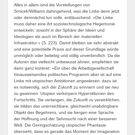
Alles in allem sind die Vorstellungen von
Srnicek/Williams dahingehend, was die Linke denn jetzt
oder demnächst tun solle, enttäuschend: »Die Linke
muss daher eine Art soziotechnologische Hegemonie
entwickeln: sowohl in der Sphäre der Ideen und
Ideologien als auch im Bereich der materiellen
Infrastruktur.« (S. 223). Damit bleiben sie sehr abstrakt
und eine potentielle Praxis auf dieser Grundlage würde
unmöglich oder beliebig und völlig unverbindlich. Da die
Autoren das vielleicht unbewusst ahnen, empfehlen sie
dann ganz konkret: »Ein über die Arbeitsgesellschaft
hinausweisendes politisches Programm aber ist auf eine
Linke mit utopischen Ambitionen angewiesen; dazu ist
es notwendig, sich der Zukunft zu erinnern und sie neu
zu gewinnen. Utopien verkörpern Hyperstitionen des
Fortschritts, Sie verlangen, die Zukunft zu verwirklichen,
sie bilden das unerreichbare, gleichwohl unabdingbare
Objekt des Begehrens, und sie bergen eine Sprache
der Hoffnung und der Sehnsucht nach einer besseren
Welt. Die Geringschätzung utopischer Phantasie
übersieht, dass es gerade das Moment der Imagination