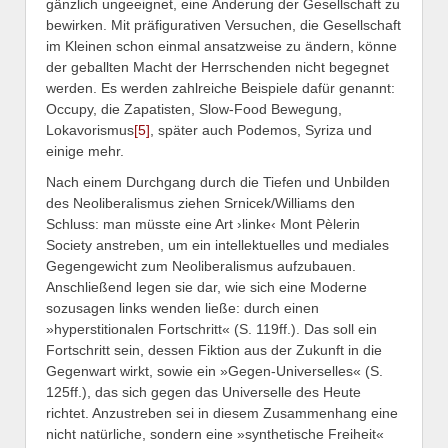
gänzlich ungeeignet, eine Änderung der Gesellschaft zu
bewirken. Mit präfigurativen Versuchen, die Gesellschaft
im Kleinen schon einmal ansatzweise zu ändern, könne
der geballten Macht der Herrschenden nicht begegnet
werden. Es werden zahlreiche Beispiele dafür genannt:
Occupy, die Zapatisten, Slow-Food Bewegung,
Lokavorismus
[5]
, später auch Podemos, Syriza und
einige mehr.
Nach einem Durchgang durch die Tiefen und Unbilden
des Neoliberalismus ziehen Srnicek/Williams den
Schluss: man müsste eine Art ›linke‹ Mont Pèlerin
Society anstreben, um ein intellektuelles und mediales
Gegengewicht zum Neoliberalismus aufzubauen.
Anschließend legen sie dar, wie sich eine Moderne
sozusagen links wenden ließe: durch einen
»hyperstitionalen Fortschritt« (S. 119ff.). Das soll ein
Fortschritt sein, dessen Fiktion aus der Zukunft in die
Gegenwart wirkt, sowie ein »Gegen-Universelles« (S.
125ff.), das sich gegen das Universelle des Heute
richtet. Anzustreben sei in diesem Zusammenhang eine
nicht natürliche, sondern eine »synthetische Freiheit«