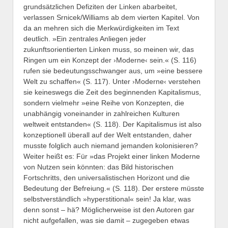
grundsätzlichen Defiziten der Linken abarbeitet,
verlassen Srnicek/Williams ab dem vierten Kapitel. Von
da an mehren sich die Merkwürdigkeiten im Text
deutlich. »Ein zentrales Anliegen jeder
zukunftsorientierten Linken muss, so meinen wir, das
Ringen um ein Konzept der ›Moderne‹ sein.« (S. 116)
rufen sie bedeutungsschwanger aus, um »eine bessere
Welt zu schaffen« (S. 117). Unter ›Moderne‹ verstehen
sie keineswegs die Zeit des beginnenden Kapitalismus,
sondern vielmehr »eine Reihe von Konzepten, die
unabhängig voneinander in zahlreichen Kulturen
weltweit entstanden« (S. 118). Der Kapitalismus ist also
konzeptionell überall auf der Welt entstanden, daher
musste folglich auch niemand jemanden kolonisieren?
Weiter heißt es: Für »das Projekt einer linken Moderne
von Nutzen sein könnten: das Bild historischen
Fortschritts, den universalistischen Horizont und die
Bedeutung der Befreiung.« (S. 118). Der erstere müsste
selbstverständlich »hyperstitional« sein! Ja klar, was
denn sonst – hä? Möglicherweise ist den Autoren gar
nicht aufgefallen, was sie damit – zugegeben etwas