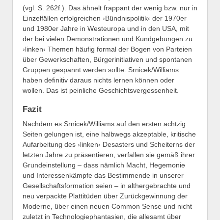
(vgl. S. 262f.). Das ähnelt frappant der wenig bzw. nur in
Einzelfällen erfolgreichen ›Bündnispolitik‹ der 1970er
und 1980er Jahre in Westeuropa und in den USA, mit
der bei vielen Demonstrationen und Kundgebungen zu
›linken‹ Themen häufig formal der Bogen von Parteien
über Gewerkschaften, Bürgerinitiativen und spontanen
Gruppen gespannt werden sollte. Srnicek/Williams
haben definitiv daraus nichts lernen können oder
wollen. Das ist peinliche Geschichtsvergessenheit.
Fazit
Nachdem es Srnicek/Williams auf den ersten achtzig
Seiten gelungen ist, eine halbwegs akzeptable, kritische
Aufarbeitung des ›linken‹ Desasters und Scheiterns der
letzten Jahre zu präsentieren, verfallen sie gemäß ihrer
Grundeinstellung – dass nämlich Macht, Hegemonie
und Interessenkämpfe das Bestimmende in unserer
Gesellschaftsformation seien – in althergebrachte und
neu verpackte Plattitüden über Zurückgewinnung der
Moderne, über einen neuen Common Sense und nicht
zuletzt in Technologiephantasien, die allesamt über