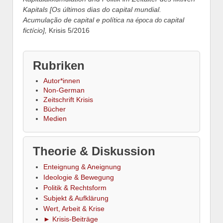
Kapitals
[
O
s últimos d
i
as d
o
capital mundial.
Acumulaçã
o
de capital
e
política
capital
n
a época
do
fictício]
,
Krisis 5/2016
Rubriken
Autor*innen
Non-German
Zeitschrift Krisis
Bücher
Medien
Theorie & Diskussion
Enteignung & Aneignung
Ideologie & Bewegung
Politik & Rechtsform
Subjekt & Aufklärung
Wert, Arbeit & Krise
► Krisis-Beiträge