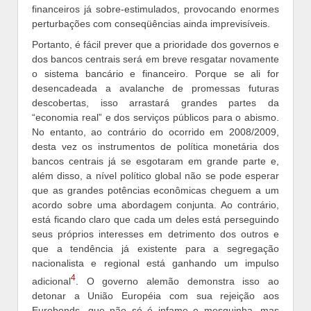
financeiros já sobre-estimulados, provocando enormes
perturbações com conseqüências ainda imprevisíveis.
Portanto, é fácil prever que a prioridade dos governos e
dos bancos centrais será em breve resgatar novamente
o sistema bancário e financeiro. Porque se ali for
desencadeada a avalanche de promessas futuras
descobertas, isso arrastará grandes partes da
“economia real” e dos serviços públicos para o abismo.
No entanto, ao contrário do ocorrido em 2008/2009,
desta vez os instrumentos de política monetária dos
bancos centrais já se esgotaram em grande parte e,
além disso, a nível político global não se pode esperar
que as grandes potências econômicas cheguem a um
acordo sobre uma abordagem conjunta. Ao contrário,
está ficando claro que cada um deles está perseguindo
seus próprios interesses em detrimento dos outros e
que a tendência já existente para a segregação
nacionalista e regional está ganhando um impulso
4
adicional
. O governo alemão demonstra isso ao
detonar a União Européia com sua rejeição aos
Eurobonds, que não só é infame e mesquinha, mas