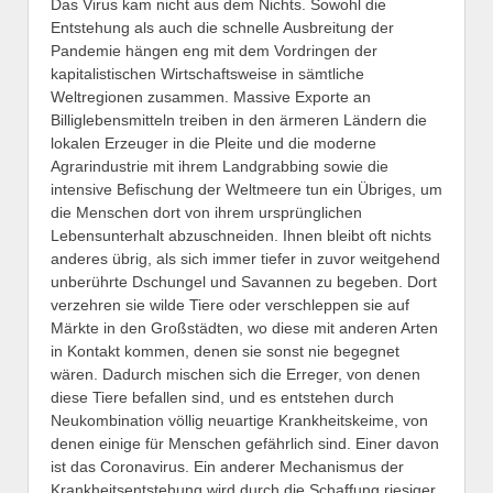
Das Virus kam nicht aus dem Nichts. Sowohl die
Entstehung als auch die schnelle Ausbreitung der
Pandemie hängen eng mit dem Vordringen der
kapitalistischen Wirtschaftsweise in sämtliche
Weltregionen zusammen. Massive Exporte an
Billiglebensmitteln treiben in den ärmeren Ländern die
lokalen Erzeuger in die Pleite und die moderne
Agrarindustrie mit ihrem Landgrabbing sowie die
intensive Befischung der Weltmeere tun ein Übriges, um
die Menschen dort von ihrem ursprünglichen
Lebensunterhalt abzuschneiden. Ihnen bleibt oft nichts
anderes übrig, als sich immer tiefer in zuvor weitgehend
unberührte Dschungel und Savannen zu begeben. Dort
verzehren sie wilde Tiere oder verschleppen sie auf
Märkte in den Großstädten, wo diese mit anderen Arten
in Kontakt kommen, denen sie sonst nie begegnet
wären. Dadurch mischen sich die Erreger, von denen
diese Tiere befallen sind, und es entstehen durch
Neukombination völlig neuartige Krankheitskeime, von
denen einige für Menschen gefährlich sind. Einer davon
ist das Coronavirus. Ein anderer Mechanismus der
Krankheitsentstehung wird durch die Schaffung riesiger