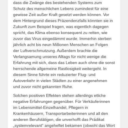
dass die Zwänge des bestehenden Systems zum
Schutz des menschlichen Lebens zumindest für eine
gewisse Zeit außer Kraft gesetzt werden können. Vor
dem Hintergrund dieses Präzendenzfalls könnten sie in
Zukunft zum Beispiel fragen, was eigentlich dagegen
spricht, das Klima ebenso konsequent zu retten, wie
zuvor das Virus eingedämmt wurde. Immerhin sterben
jährlich acht bis neun Millionen Menschen an Folgen
der Luftverschmutzung. Außerdem brachte die
Verlangsamung unseres Alltags für nicht wenige die
Erfahrung mit sich, dass das Leben auch ohne die sonst
herrschende allgemeine Rastlosigkeit weitergeht. In
diesem Sinne führte ein reduzierter Flug- und
Autoverkehr in vielen Städten zu einer angenehmen
und zuvor nicht gekannten Ruhe.
Solchen positiven Effekten stehen allerdings etliche
negative Erfahrungen gegenüber. Für Verkäuferinnen
im Lebensmittel-Einzelhandel, Pflegern in
Krankenhäusern, Transportarbeiterinnen und all den
anderen Berufstätigen, die unverhofft das Prädikat
„systemrelevant“ angeheftet bekamen (obwohl das Wort