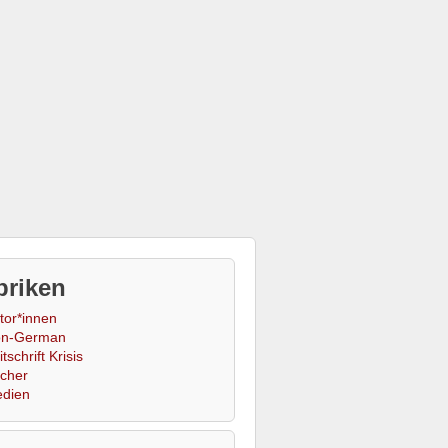
briken
tor*innen
n-German
tschrift Krisis
cher
dien