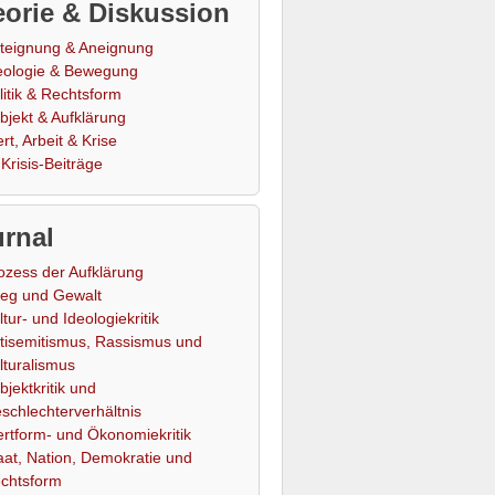
orie & Diskussion
teignung & Aneignung
eologie & Bewegung
litik & Rechtsform
bjekt & Aufklärung
rt, Arbeit & Krise
Krisis-Beiträge
rnal
ozess der Aufklärung
ieg und Gewalt
ltur- und Ideologiekritik
tisemitismus, Rassismus und
lturalismus
bjektkritik und
schlechterverhältnis
rtform- und Ökonomiekritik
aat, Nation, Demokratie und
chtsform