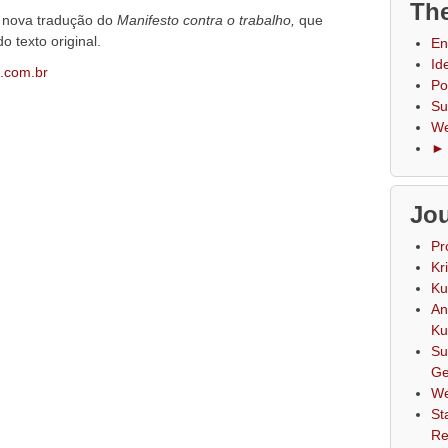
The
a nova tradução do
Manifesto contra o trabalho,
que
o texto original.
En
Id
is.com.br
Po
Su
We
► 
Jou
Pr
Kr
Ku
An
Ku
Su
Ge
We
St
Re