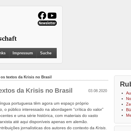
Search
nks
Impressum
Suche
for:
Search Button
os textos da Krisis no Brasil
Ru
xtos da Krisis no Brasil
03.08.2020
Au
No
língua portuguesa têm agora um espaço próprio
Zei
o, o público interessado na abordagem “crítica do valor”
Bü
Me
centes e uma série histórica, com materiais do vasto
 Marxista até aqui disponíveis apenas em alemão.
tribuições jornalísticas dos autores do contexto da
Krisis
.