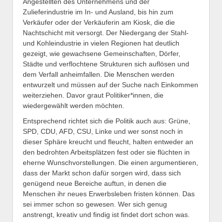
Angestellten des Unternehmens und der
Zulieferindustrie im In- und Ausland, bis hin zum
Verkäufer oder der Verkäuferin am Kiosk, die die
Nachtschicht mit versorgt. Der Niedergang der Stahl-
und Kohleindustrie in vielen Regionen hat deutlich
gezeigt, wie gewachsene Gemeinschaften, Dörfer,
Städte und verflochtene Strukturen sich auflösen und
dem Verfall anheimfallen. Die Menschen werden
entwurzelt und müssen auf der Suche nach Einkommen
weiterziehen. Davor graut Politiker*innen, die
wiedergewählt werden möchten.
Entsprechend richtet sich die Politik auch aus: Grüne,
SPD, CDU, AFD, CSU, Linke und wer sonst noch in
dieser Sphäre kreucht und fleucht, halten entweder an
den bedrohten Arbeitsplätzen fest oder sie flüchten in
eherne Wunschvorstellungen. Die einen argumentieren,
dass der Markt schon dafür sorgen wird, dass sich
genügend neue Bereiche auftun, in denen die
Menschen ihr neues Erwerbsleben fristen können. Das
sei immer schon so gewesen. Wer sich genug
anstrengt, kreativ und findig ist findet dort schon was.