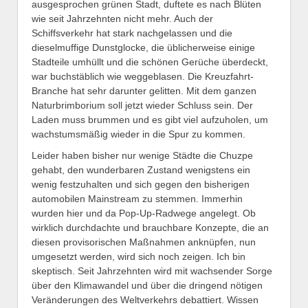
ausgesprochen grünen Stadt, duftete es nach Blüten
wie seit Jahrzehnten nicht mehr. Auch der
Schiffsverkehr hat stark nachgelassen und die
dieselmuffige Dunstglocke, die üblicherweise einige
Stadteile umhüllt und die schönen Gerüche überdeckt,
war buchstäblich wie weggeblasen. Die Kreuzfahrt-
Branche hat sehr darunter gelitten. Mit dem ganzen
Naturbrimborium soll jetzt wieder Schluss sein. Der
Laden muss brummen und es gibt viel aufzuholen, um
wachstumsmäßig wieder in die Spur zu kommen.
Leider haben bisher nur wenige Städte die Chuzpe
gehabt, den wunderbaren Zustand wenigstens ein
wenig festzuhalten und sich gegen den bisherigen
automobilen Mainstream zu stemmen. Immerhin
wurden hier und da Pop-Up-Radwege angelegt. Ob
wirklich durchdachte und brauchbare Konzepte, die an
diesen provisorischen Maßnahmen anknüpfen, nun
umgesetzt werden, wird sich noch zeigen. Ich bin
skeptisch. Seit Jahrzehnten wird mit wachsender Sorge
über den Klimawandel und über die dringend nötigen
Veränderungen des Weltverkehrs debattiert. Wissen