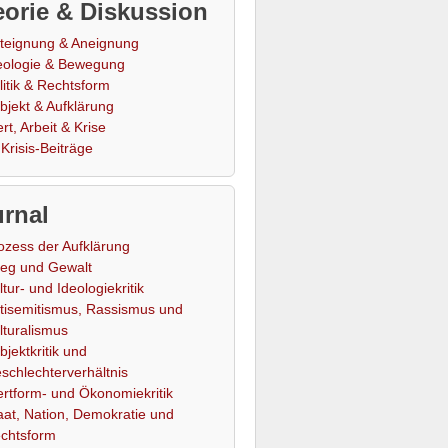
orie & Diskussion
teignung & Aneignung
eologie & Bewegung
litik & Rechtsform
bjekt & Aufklärung
rt, Arbeit & Krise
Krisis-Beiträge
rnal
ozess der Aufklärung
ieg und Gewalt
ltur- und Ideologiekritik
tisemitismus, Rassismus und
lturalismus
bjektkritik und
schlechterverhältnis
rtform- und Ökonomiekritik
aat, Nation, Demokratie und
chtsform