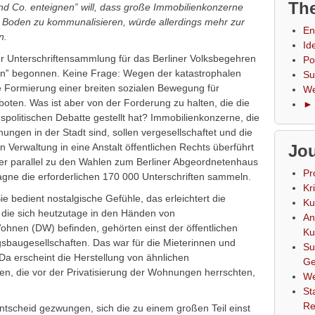
The
 Co. enteignen‟ will, dass große Immobilienkonzerne
 Boden zu kommunalisieren, würde allerdings mehr zur
En
n.
Id
er Unterschriftensammlung für das Berliner Volksbegehren
Po
n‟ begonnen. Keine Frage: Wegen der katastrophalen
Su
 Formierung einer breiten sozialen Bewegung für
We
en. Was ist aber von der Forderung zu halten, die die
► 
litischen Debatte gestellt hat? Immobilienkonzerne, die
gen in der Stadt sind, sollen vergesellschaftet und die
Verwaltung in eine Anstalt öffentlichen Rechts überführt
Jou
r parallel zu den Wahlen zum Berliner Abgeordnetenhaus
Pr
gne die erforderlichen 170 000 Unterschriften sammeln.
Kr
ie bedient nostalgische Gefühle, das erleichtert die
Ku
 die sich heutzutage in den Händen von
An
ohnen (DW) befinden, gehörten einst der öffentlichen
Ku
augesellschaften. Das war für die Mieterinnen und
Su
. Da erscheint die Herstellung von ähnlichen
Ge
en, die vor der Privatisierung der Wohnungen herrschten,
We
St
Re
ntscheid gezwungen, sich die zu einem großen Teil einst