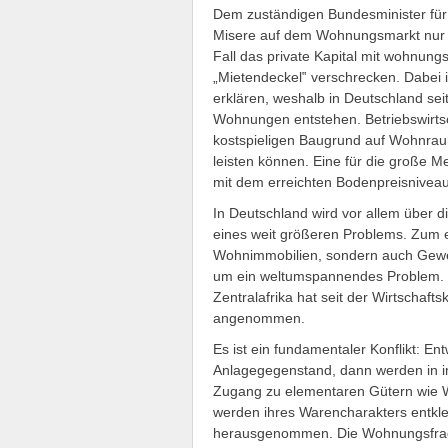
Dem zuständigen Bundesminister für 
Misere auf dem Wohnungsmarkt nur di
Fall das private Kapital mit wohnun
„Mietendeckel‟ verschrecken. Dabei i
erklären, weshalb in Deutschland sei
Wohnungen entstehen. Betriebswirtsch
kostspieligen Baugrund auf Wohnrau
leisten können. Eine für die große 
mit dem erreichten Bodenpreisniveau
In Deutschland wird vor allem über di
eines weit größeren Problems. Zum ei
Wohnimmobilien, sondern auch Gewe
um ein weltumspannendes Problem. In
Zentralafrika hat seit der Wirtschaf
angenommen.
Es ist ein fundamentaler Konflikt: 
Anlagegegenstand, dann werden in
Zugang zu elementaren Gütern wie 
werden ihres Warencharakters entkl
herausgenommen. Die Wohnungsfrage is