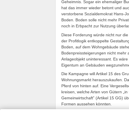
Geheimnis. Sogar ein ehemaliger B
hat das immer wieder betont und auc
verstorbene Sozialdemokrat Hans-Jo
Boden. Boden solle nicht mehr Priv
noch in Erbpacht zur Nutzung überl
Diese Forderung würde nicht nur die 
der Profitlogik entkoppelte Gestaltu
Boden, auf dem Wohngebäude stehen, 
Bodenpreissteigerungen nicht mehr a
Anlageobjekt uninteressant. Es wäre
Eigentum an Gebäuden wegzunehm
Die Kampagne will Artikel 15 des 
Wohnungsmarkt herauszukaufen. Das
Pferd von hinten auf. Eine Vergesells
kreisen, welche Arten von Gütern „
Gemeinwirtschaft‟ (Artikel 15 GG) üb
Formen aussehen könnten.
Krisis
is powered by
Wordpress