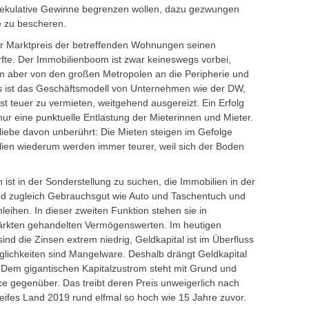
pekulative Gewinne begrenzen wollen, dazu gezwungen
 zu bescheren.
er Marktpreis der betreffenden Wohnungen seinen
rfte. Der Immobilienboom ist zwar keineswegs vorbei,
em aber von den großen Metropolen an die Peripherie und
us ist das Geschäftsmodell von Unternehmen wie der DW,
 teuer zu vermieten, weitgehend ausgereizt. Ein Erfolg
r eine punktuelle Entlastung der Mieterinnen und Mieter.
liebe davon unberührt: Die Mieten steigen im Gefolge
lien wiederum werden immer teurer, weil sich der Boden
ist in der Sonderstellung zu suchen, die Immobilien in der
nd zugleich Gebrauchsgut wie Auto und Taschentuch und
eihen. In dieser zweiten Funktion stehen sie in
ärkten gehandelten Vermögenswerten. Im heutigen
sind die Zinsen extrem niedrig, Geldkapital ist im Überfluss
glichkeiten sind Mangelware. Deshalb drängt Geldkapital
 Dem gigantischen Kapitalzustrom steht mit Grund und
 gegenüber. Das treibt deren Preis unweigerlich nach
ureifes Land 2019 rund elfmal so hoch wie 15 Jahre zuvor.