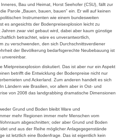
Inneres, Bau und Heimat, Horst Seehofer (CSU), fällt zur
e Parole „Bauen, bauen, bauen‟ ein. Er will auf keinen
gspolitischen Instrumenten wie einem bundesweiten
st es angesichts der Bodenpreisexplosion leicht zu
t Jahren zwar viel gebaut wird, dabei aber kaum günstige
aftlich betrachtet, wäre es unverantwortlich,
m zu verschwenden, den sich Durchschnittsverdiener
Mehrheit der Bevölkerung bedarfsgerechte Neubebauung ist
 unvereinbar.
e Mietpreisexplosion diskutiert. Das ist aber nur ein Aspekt
nen betrifft die Entwicklung der Bodenpreise nicht nur
rbemieten und Ackerland. Zum anderen handelt es sich
 Ländern wie Brasilien, vor allem aber in Ost- und
tskrise von 2008 das landgrabbing dramatische Dimensionen
Entweder Grund und Boden bleibt Ware und
 immer mehr Regionen immer mehr Menschen vom
Wohnraum abgeschnitten; oder aber Grund und Boden
eidet und aus der Reihe möglicher Anlagegegenstände
t letztlich eine Bodenfrage. Das ist eigentlich kein