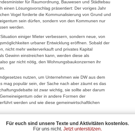
undesminister für Raumordnung, Bauwesen und Städtebau
h einen Lösungsvorschlag präsentiert: Der voriges Jahr
chen Vogel forderte die Kommunalisierung von Grund und
ateigentum sein dürfen, sondern von den Kommunen nur
assen werden.
Situation einiger Mieter verbessern, sondern neue, von
ngsmöglichkeiten urbaner Entwicklung eröffnen. Sobald der
nicht mehr weiterverkauft und privates Kapital
ls Gewinn einstreichen kann, werden diese als
 also gar nicht nötig, den Wohnungsbaukonzernen ihr
en.
Grundgesetzes nutzen, um Unternehmen wie DW aus dem
 mag populär sein, der Sache nach aber zäumt es das
chaftungsdebatte ist zwar wichtig, sie sollte aber darum
in Gemeineigentum oder in andere Formen der
erführt werden und wie diese gemeinwirtschaftlichen
Für euch sind unsere Texte und Aktivitäten kostenlos.
Für uns nicht.
Jetzt unterstützen.
Datenschutz