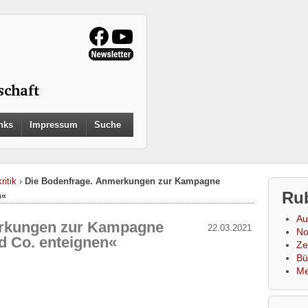
Search
nks
Impressum
Suche
for:
Search Button
ritik
›
Die Bodenfrage. Anmerkungen zur Kampagne
Ru
n«
Au
erkungen zur Kampagne
22.03.2021
No
 Co. enteignen«
Zei
Bü
Me