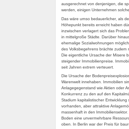
ausgerechnet von denjenigen, die s
werden, einigen Unternehmen solche
Das wäre umso bedauerlicher, als d
Höhepunkt bereits erreicht haben dü
inzwischen verlagert sich das Probl
in mittelgroße Städte. Darüber hina
ehemalige Sozialwohnungen möglichst
des Volksbegehrens brächte zudem nu
Die eigentliche Ursache der Misere b
steigender Immobilienpreise. Immobi
seit Jahren extrem verteuert.
Die Ursache der Bodenpreisexplosion 
Warenwelt innehaben. Immobilien si
Anlagegegenstand wie Aktien oder Anl
Konkurrenz zu den auf den Kapitalm
Stadium kapitalistischer Entwicklung 
vorhanden, aber attraktive Anlagemö
massenhaft in den Immobiliensektor.
Boden eine unvermehrbare Ressource
oben. In Berlin war der Preis für ba