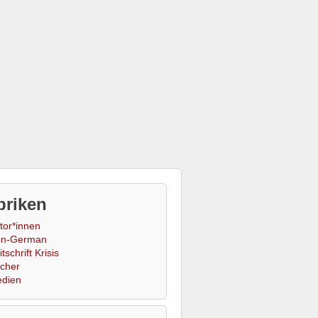
briken
tor*innen
n-German
tschrift Krisis
cher
dien