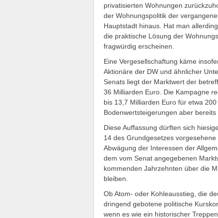
privatisierten Wohnungen zurückzuh
der Wohnungspolitik der vergangenen
Hauptstadt hinaus. Hat man allerdin
die praktische Lösung der Wohnung
fragwürdig erscheinen.
Eine Vergesellschaftung käme insofern 
Aktionäre der DW und ähnlicher Unte
Senats liegt der Marktwert der betr
36 Milliarden Euro. Die Kampagne r
bis 13,7 Milliarden Euro für etwa 20
Bodenwertsteigerungen aber bereits a
Diese Auffassung dürften sich hiesig
14 des Grundgesetzes vorgesehene 
Abwägung der Interessen der Allgemei
dem vom Senat angegebenen Marktwe
kommenden Jahrzehnten über die Miet
bleiben.
Ob Atom- oder Kohleausstieg, die de
dringend gebotene politische Kurskor
wenn es wie ein historischer Treppenw