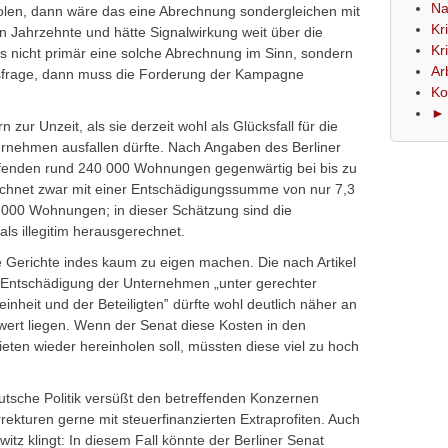
Na
olen, dann wäre das eine Abrechnung sondergleichen mit
Kr
 Jahrzehnte und hätte Signalwirkung weit über die
Kr
gs nicht primär eine solche Abrechnung im Sinn, sondern
Ar
sfrage, dann muss die Forderung der Kampagne
Ko
► 
zur Unzeit, als sie derzeit wohl als Glücksfall für die
rnehmen ausfallen dürfte. Nach Angaben des Berliner
effenden rund 240 000 Wohnungen gegenwärtig bei bis zu
echnet zwar mit einer Entschädigungssumme von nur 7,3
0 000 Wohnungen; in dieser Schätzung sind die
ls illegitim herausgerechnet.
e Gerichte indes kaum zu eigen machen. Die nach Artikel
Entschädigung der Unternehmen „unter gerechter
nheit und der Beteiligten‟ dürfte wohl deutlich näher an
rt liegen. Wenn der Senat diese Kosten in den
en wieder hereinholen soll, müssten diese viel zu hoch
utsche Politik versüßt den betreffenden Konzernen
rekturen gerne mit steuerfinanzierten Extraprofiten. Auch
itz klingt: In diesem Fall könnte der Berliner Senat