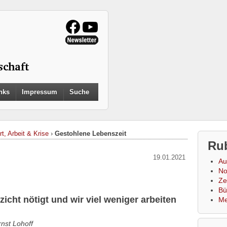
Search
nks
Impressum
Suche
for:
Search Button
t, Arbeit & Krise
›
Gestohlene Lebenszeit
Ru
19.01.2021
Au
No
Zei
Bü
cht nötigt und wir viel weniger arbeiten
Me
rnst Lohoff