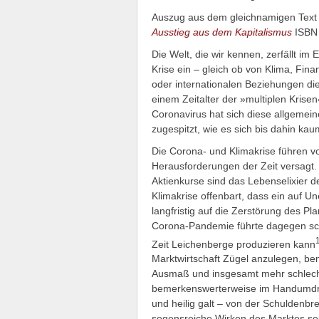
Auszug aus dem gleichnamigen Text
Ausstieg aus dem Kapitalismus
ISBN 
Die Welt, die wir kennen, zerfällt im 
Krise ein – gleich ob von Klima, Fin
oder internationalen Beziehungen die 
einem Zeitalter der »multiplen Krise
Coronavirus hat sich diese allgemei
zugespitzt, wie es sich bis dahin ka
Die Corona- und Klimakrise führen vo
Herausforderungen der Zeit versagt.
Aktienkurse sind das Lebenselixier der
Klimakrise offenbart, dass ein auf U
langfristig auf die Zerstörung des P
Corona-Pandemie führte dagegen schl
Zeit Leichenberge produzieren kann
Marktwirtschaft Zügel anzulegen, bem
Ausmaß und insgesamt mehr schlecht 
bemerkenswerterweise im Handumdre
und heilig galt – von der Schuldenb
segensreiche Wirken des Marktes sel