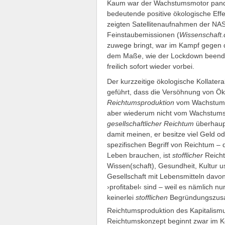
Kaum war der Wachstumsmotor pandem
bedeutende positive ökologische Effek
zeigten Satellitenaufnahmen der NAS
Feinstaubemissionen (
Wissenschaft.
zuwege bringt, war im Kampf gegen 
dem Maße, wie der Lockdown beendet
freilich sofort wieder vorbei.
Der kurzzeitige ökologische Kollate
geführt, dass die Versöhnung von Ök
Reichtumsproduktion
vom Wachstumsz
aber wiederum nicht vom Wachstums
gesellschaftlicher Reichtum
überhaupt
damit meinen, er besitze viel Geld od
spezifischen Begriff von Reichtum – 
Leben brauchen, ist
stofflicher
Reich
Wissen(schaft), Gesundheit, Kultur u
Gesellschaft mit Lebensmitteln davo
›profitabel‹ sind – weil es nämlich n
keinerlei
stofflichen
Begründungszusam
Reichtumsproduktion des Kapitalismu
Reichtumskonzept beginnt zwar im Ko