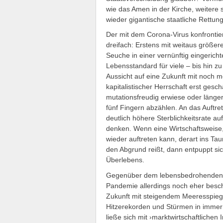
wie das Amen in der Kirche, weitere 
wieder gigantische staatliche Rettu
Der mit dem Corona-Virus konfrontier
dreifach: Erstens mit weitaus größe
Seuche in einer vernünftig eingerich
Lebensstandard für viele – bis hin zu
Aussicht auf eine Zukunft mit noch me
kapitalistischer Herrschaft erst ges
mutationsfreudig erwiese oder länge
fünf Fingern abzählen. An das Auftr
deutlich höhere Sterblichkeitsrate au
denken. Wenn eine Wirtschaftsweise, 
wieder auftreten kann, derart ins Ta
den Abgrund reißt, dann entpuppt sic
Überlebens.
Gegenüber dem lebensbedrohenden Po
Pandemie allerdings noch eher besch
Zukunft mit steigendem Meeresspie
Hitzerekorden und Stürmen in immer 
ließe sich mit ›marktwirtschaftliche