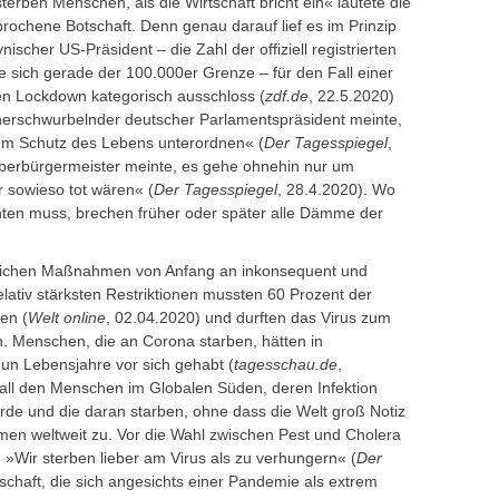
ben Menschen, als die Wirtschaft bricht ein« lautete die
rochene Botschaft. Denn genau darauf lief es im Prinzip
ischer US-Präsident – die Zahl der offiziell registrierten
 sich gerade der 100.000er Grenze – für den Fall einer
en Lockdown kategorisch ausschloss (
zdf.de
, 22.5.2020)
herschwurbelnder deutscher Parlamentspräsident meinte,
dem Schutz des Lebens unterordnen« (
Der Tagesspiegel
,
berbürgermeister meinte, es gehe ohnehin nur um
 sowieso tot wären« (
Der Tagesspiegel
, 28.4.2020). Wo
ichten muss, brechen früher oder später alle Dämme der
tlichen Maßnahmen von Anfang an inkonsequent und
relativ stärksten Restriktionen mussten 60 Prozent der
ten (
Welt online
, 02.04.2020) und durften das Virus zum
n. Menschen, die an Corona starben, hätten in
un Lebensjahre vor sich gehabt (
tagesschau.de
,
 all den Menschen im Globalen Süden, deren Infektion
rde und die daran starben, ohne dass die Welt groß Notiz
n weltweit zu. Vor die Wahl zwischen Pest und Cholera
: »Wir sterben lieber am Virus als zu verhungern« (
Der
tschaft, die sich angesichts einer Pandemie als extrem