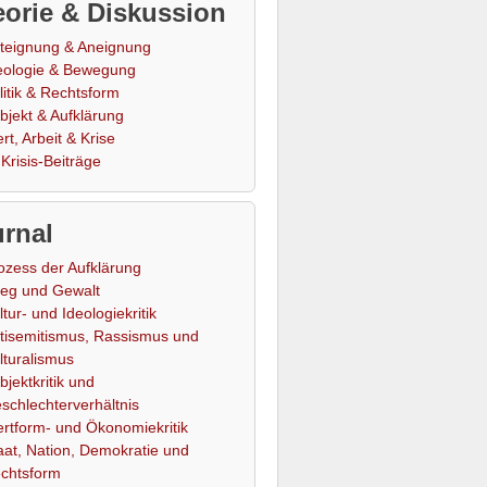
orie & Diskussion
teignung & Aneignung
eologie & Bewegung
litik & Rechtsform
bjekt & Aufklärung
rt, Arbeit & Krise
Krisis-Beiträge
rnal
ozess der Aufklärung
ieg und Gewalt
ltur- und Ideologiekritik
tisemitismus, Rassismus und
lturalismus
bjektkritik und
schlechterverhältnis
rtform- und Ökonomiekritik
aat, Nation, Demokratie und
chtsform