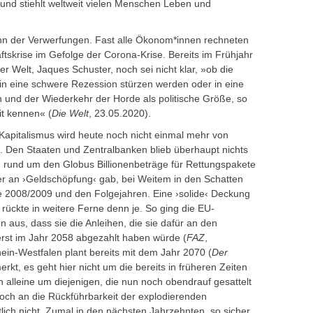
hl und stiehlt weltweit vielen Menschen Leben und
inn der Verwerfungen. Fast alle Ökonom*innen rechneten
ftskrise im Gefolge der Corona-Krise. Bereits im Frühjahr
 Welt, Jaques Schuster, noch sei nicht klar, »ob die
n eine schwere Rezession stürzen werden oder in eine
n und der Wiederkehr der Horde als politische Größe, so
it kennen« (
Die Welt
, 23.05.2020).
 Kapitalismus wird heute noch nicht einmal mehr von
n. Den Staaten und Zentralbanken blieb überhaupt nichts
 rund um den Globus Billionenbeträge für Rettungspakete
her an ›Geldschöpfung‹ gab, bei Weitem in den Schatten
rise 2008/2009 und den Folgejahren. Eine ›solide‹ Deckung
ückte in weitere Ferne denn je. So ging die EU-
 aus, dass sie die Anleihen, die sie dafür an den
st im Jahr 2058 abgezahlt haben würde (
FAZ
,
in-Westfalen plant bereits mit dem Jahr 2070 (
Der
rkt, es geht hier nicht um die bereits in früheren Zeiten
alleine um diejenigen, die nun noch obendrauf gesattelt
noch an die Rückführbarkeit der explodierenden
ich nicht. Zumal in den nächsten Jahrzehnten, so sicher