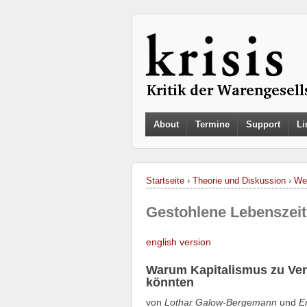
About
Termine
Support
Li
Startseite
›
Theorie und Diskussion
›
Wer
Gestohlene Lebenszeit
english version
Warum Kapitalismus zu Verzi
könnten
von
Lothar Galow-Bergemann
und
E