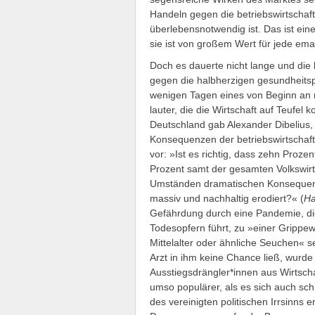
Handeln gegen die betriebswirtschaft
überlebensnotwendig ist. Das ist ein
sie ist von großem Wert für jede em
Doch es dauerte nicht lange und die 
gegen die halbherzigen gesundheit
wenigen Tagen eines von Beginn an
lauter, die die Wirtschaft auf Teufel
Deutschland gab Alexander Dibelius, 
Konsequenzen der betriebswirtschaftl
vor: »Ist es richtig, dass zehn Proze
Prozent samt der gesamten Volkswirt
Umständen dramatischen Konsequenz
massiv und nachhaltig erodiert?« (
Ha
Gefährdung durch eine Pandemie, di
Todesopfern führt, zu »einer Grippewe
Mittelalter oder ähnliche Seuchen« 
Arzt in ihm keine Chance ließ, wurd
Ausstiegsdrängler*innen aus Wirtscha
umso populärer, als es sich auch sch
des vereinigten politischen Irrsinns 