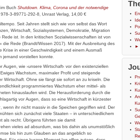
The
 im Buch
Shutdown. Klima, Corona und der notwendige
En
978-3-89771-292-8, Unrast Verlag, 14,00 €
Id
Eiltempo. Seit Jahren stellt sich wie von selbst das Wort
Po
anzen, Wirtschaft, Sozialsystemen, Demokratie, Migration
Su
Rede ist. In den kritischen Sozialwissenschaften ist von
We
n« die Rede (Brandt/Wissen 2017). Mit der Ausbreitung des
► 
ne Krise in einer Geschwindigkeit und einem Ausmaß
um jemand vorstellen konnte.
Jou
r Augen, wie ›unsere Wirtschaft‹ vor den existenziellen
 Ewiges Wachstum, maximaler Profit und steigende
Pr
 Wirtschaft. Ohne sie fängt sie sofort an zu kriseln. Die
Kr
nendlichkeit programmiertes Wachstum eher mittel- als
Ku
laneten hinauslaufen wird. Die Herausforderung durch die
An
agartig vor Augen, dass so eine Wirtschaft in kürzester
Ku
1
, wenn ihr nicht massiv in die Speichen gegriffen wird. Der
Su
ühten sich zunächst viele Staaten – in unterschiedlichem
Ge
als recht. Übrigens führten sie damit
We
hen vieles ad absurdum, was bis dahin als unumstößlich
St
remse bis hin zum Glauben an das angeblich so
Re
bst. Für einen kurzen Moment lag offen zutage, dass