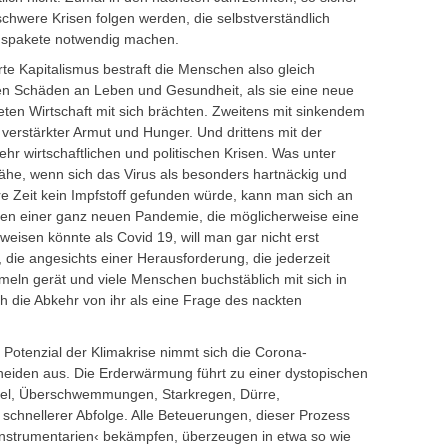
schwere Krisen folgen werden, die selbstverständlich
ngspakete notwendig machen.
te Kapitalismus bestraft die Menschen also gleich
ren Schäden an Leben und Gesundheit, als sie eine neue
teten Wirtschaft mit sich brächten. Zweitens mit sinkendem
 verstärkter Armut und Hunger. Und drittens mit der
hr wirtschaftlichen und politischen Krisen. Was unter
chähe, wenn sich das Virus als besonders hartnäckig und
re Zeit kein Impfstoff gefunden würde, kann man sich an
eten einer ganz neuen Pandemie, die möglicherweise eine
fweisen könnte als Covid 19, will man gar nicht erst
die angesichts einer Herausforderung, die jederzeit
umeln gerät und viele Menschen buchstäblich mit sich in
h die Abkehr von ihr als eine Frage des nackten
tenzial der Klimakrise nimmt sich die Corona-
eiden aus. Die Erderwärmung führt zu einer dystopischen
gel, Überschwemmungen, Starkregen, Dürre,
schnellerer Abfolge. Alle Beteuerungen, dieser Prozess
n Instrumentarien‹ bekämpfen, überzeugen in etwa so wie