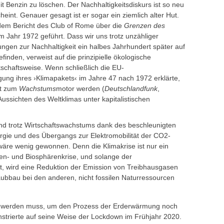
 Benzin zu löschen. Der Nachhaltigkeitsdiskurs ist so neu
eint. Genauer gesagt ist er sogar ein ziemlich alter Hut.
t dem Bericht des Club of Rome über die
Grenzen des
 Jahr 1972 geführt. Dass wir uns trotz unzähliger
ngen zur Nachhaltigkeit ein halbes Jahrhundert später auf
inden, verweist auf die prinzipielle ökologische
tschaftsweise. Wenn schließlich die EU-
ung ihres ›Klimapakets‹ im Jahre 47 nach 1972 erklärte,
et zum
Wachstums
motor werden (
Deutschlandfunk
,
Aussichten des Weltklimas unter kapitalistischen
d trotz Wirtschaftswachstums dank des beschleunigten
gie und des Übergangs zur Elektromobilität der CO2-
äre wenig gewonnen. Denn die Klimakrise ist nur ein
n- und Biosphärenkrise, und solange der
, wird eine Reduktion der Emission von Treibhausgasen
ubbau bei den anderen, nicht fossilen Naturressourcen
 werden muss, um den Prozess der Erderwärmung noch
strierte auf seine Weise der Lockdown im Frühjahr 2020.