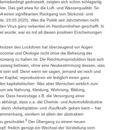
iebedingt gedrosselt, zeigten sich schon schlagartig
te. Das galt etwa für die Luft- und Wasserqualität. So
A einen signifikanten Rückgang von Stickoxid- und
de
, 19.03.2020). Was die Politik seit Jahrzehnten nicht
den Virus ganz nebenbei im Handumdrehen geschafft. In
 wurde, war es mit all diesen positiven Erscheinungen
ralnutzen des Lockdown hat überzeugend vor Augen
onomie und Ökologie nicht ohne die Befreiung der
wang zu haben ist. Die Reichtumsproduktion lässt sich
zwang befreien, ohne eine Neubestimmung dessen, was
 sein soll. Denn wenn wir sagen, jemand sei reich und
er Kapital, reproduzieren wir lediglich einen ganz
den kapitalistischen. Was aber Menschen wirklich zum
tum wie Nahrung, Kleidung, Wohnung, Bildung,
sw. Dass heutzutage z.B. die Versorgung einer
n abhängt, dass u.a. die Chemie- und Automobilindustrie
ur dann ›Arbeitsplätze‹ und ›Kaufkraft‹ geben kann – hat
menhang, sondern ist allein der abstrakten
3
s geschuldet.
Der Übergang zu einem neuen
pf; freilich genügt ein Wechsel der Vorstellung vom