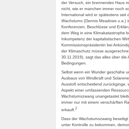
der Versuch, ein brennendes Haus mit
nicht, wie er manchen immer noch sch
International wird er spätestens sei
Wachstums
(Dennis Meadows u.a.) im
Konferenzen, Beschlüsse und Erkläru
dem Weg in eine Klimakatastrophe bef
Inkompetenz der kapitalistischen Wir
Kommissionspräsidentin bei Ankündig
der Klimaschutz müsse ausgerechn
30.11.2019), sagt das alles über die 
Bedingungen.
Selbst wenn ein Wunder geschähe un
Ausbaus von Windkraft und Solarener
Ausstoß entscheidend zurückginge, w
Aspekt einer umfassenden Ressource
Wachstumszwang unangetastet bleibt
immer nur mit einem verschärften Ra
2
erkauft.
Dass der Wachstumszwang beseitigt
unter Kontrolle zu bekommen, demon