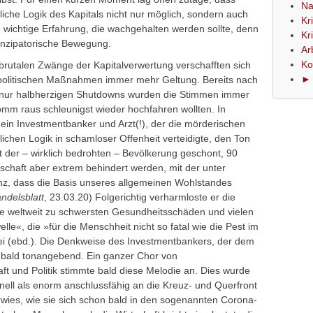
Na
liche Logik des Kapitals nicht nur möglich, sondern auch
Kr
e wichtige Erfahrung, die wachgehalten werden sollte, denn
Kr
anzipatorische Bewegung.
Ar
Ko
brutalen Zwänge der Kapitalverwertung verschafften sich
► 
spolitischen Maßnahmen immer mehr Geltung.
Bereits nach
 nur halbherzigen Shutdowns wurden die Stimmen immer
 komm raus schleunigst wieder hochfahren wollten. In
ein Investmentbanker und Arzt(!), der die mörderischen
ichen Logik in schamloser Offenheit verteidigte, den Ton
nt der – wirklich bedrohten – Bevölkerung geschont, 90
schaft aber extrem behindert werden, mit der unter
, dass die Basis unseres allgemeinen Wohlstandes
ndelsblatt
, 23.03.20) Folgerichtig verharmloste er die
e weltweit zu schwersten Gesundheitsschäden und vielen
lle«, die »für die Menschheit nicht so fatal wie die Pest im
sei (ebd.). Die Denkweise des Investmentbankers, der dem
e bald tonangebend. Ein ganzer Chor von
ft und Politik stimmte bald diese Melodie an. Dies wurde
nell als enorm anschlussfähig an die Kreuz- und Querfront
erwies, wie sie sich schon bald in den sogenannten Corona-