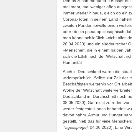
Demos zusammenfand. »Besser es ster
mal mehr, mal weniger offen ausgesp
immer wieder hinaus, gleich ob ein zyn
Corona-Toten in seinem Land näherte
zweiten Pandemiewelle einen weiter
oder ob ein pseudophilosophisch da
man könne schließlich »nicht alles 
26.04.2020) und ein süddeutscher O
»Menschen, die in einem halben Jahr
sich die Ethik nach der Wirtschaft r
Humanität.
Auch in Deutschland waren die staa
widersprüchlich. Selbst zur Zeit der 
Beschäftigten weiterhin vor Ort arbei
Wohle der Wirtschaft weiterverbreite
Deutschland im Durchschnitt noch ne
08.05.2020). Gar nicht zu reden von
weder festgestellt noch behandelt wu
davon nahm. Armut und Hunger nahme
gestellt, hieß das für viele Menschen
Tagesspiegel
, 04.06.2020). Eine Wir