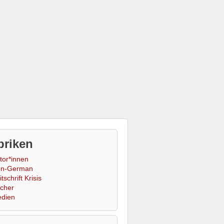
briken
tor*innen
n-German
tschrift Krisis
cher
dien