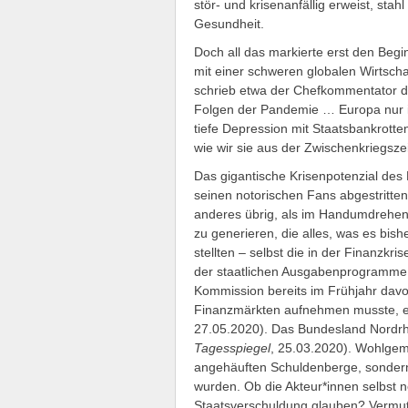
stör- und krisenanfällig erweist, sta
Gesundheit.
Doch all das markierte erst den Beg
mit einer schweren globalen Wirtscha
schrieb etwa der Chefkommentator der
Folgen der Pandemie … Europa nur i
tiefe Depression mit Staatsbankrotte
wie wir sie aus der Zwischenkriegsze
Das gigantische Krisenpotenzial des
seinen notorischen Fans abgestritte
anderes übrig, als im Handumdrehen
zu generieren, die alles, was es bis
stellten – selbst die in der Finanzk
der staatlichen Ausgabenprogramme r
Kommission bereits im Frühjahr davon
Finanzmärkten aufnehmen musste, er
27.05.2020). Das Bundesland Nordrhe
Tagesspiegel
, 25.03.2020). Wohlgeme
angehäuften Schuldenberge, sondern 
wurden. Ob die Akteur*innen selbst 
Staatsverschuldung glauben? Vermutl