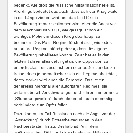
bedenkt, wie groß die russische Militärmaschinerie ist.
Allerdings bedeutet das auch, dass sich der Krieg weiter
in die Länge ziehen wird und das Leid für die
Bevölkerung immer schlimmer wird. Aber die Angst vor
dem Machtverlust war ja, wie gesagt, schon ein
wichtiges Motiv um diesen Krieg überhaupt zu
beginnen. Das Putin-Regime fürchtet sich, wie jedes
autoritäre Regime, ständig davor, dass die eigene
Bevölkerung rebellieren könnte. Zwar hat es in den
letzten Jahren alles dafür getan, die Opposition zu
unterdrücken, einzuschüchtern oder außer Landes zu
treibe, doch je hermetischer sich ein Regime abdichtet,
desto stärker wird auch die Paranoia. Das ist ein
generelles Merkmal aller autoritären Regimes; sie
wittern überall Verschwörungen und führen immer neue
„Säuberungswellen‟ durch, denen oft auch ehemalige
Verbündete zum Opfer fallen.
Dazu kommt im Fall Russlands noch die Angst vor der
„Ansteckung‟ durch Protestbewegungen in den
Nachbarstaaten hinzu. Deshalb ist Putin dem
weißrussischen Diktator Lukaschenko zur Hilfe geeilt,