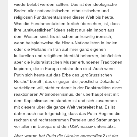
wiederbelebt werden sollten. Das ist der ideologische
Boden aller nationalistischen, ethnizistischen und
religiösen Fundamentalismen dieser Welt bis heute.
Was die Fundamentalisten freilich übersehen, ist, dass
ihre „antiwestlichen‟ Ideen selbst nur ein Import aus
dem Westen sind. Es ist schon unfreiwillig ironisch,
wenn beispielsweise die Hindu-Nationalisten in Indien
oder die Mullahs im Iran auf ihrer ganz eigenen
kulturellen und religiösen Identität beharren, tatsächlich
aber die kulturalistischen Muster erfundener Traditionen
kopieren, die in Europa entstanden sind. Auch wenn
Putin sich heute auf das Erbe des „großrussischen
Reichs‟ beruft , das er gegen die „westliche Dekadenz‟
verteidigen will, steht er damit in der Denktradition eines
reaktionären Antimodernismus, der überhaupt erst mit
dem Kapitalismus entstanden ist und sich zusammen
mit diesem über die ganze Welt verbreitet hat. Es ist
daher auch nur folgerichtig, dass das Putin-Regime die
rechten und rechtsextremen Parteien und Strömungen
vor allem in Europa und den USA massiv unterstützt.
Aber w
arum hat Putin die Ukraine angegriffe
n
? Ist der