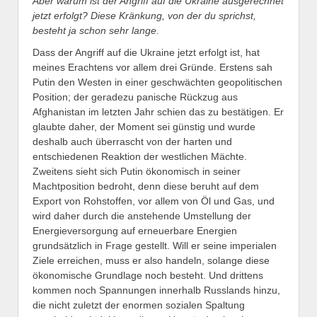
A
ber warum ist der Angriff
auf die Ukraine
ausger
e
chnet
jetzt erfolgt? Diese Kränkung, von der du sprichst,
be
steht
ja schon sehr lange.
Dass der Angriff auf die Ukraine jetzt erfolgt ist, hat
meines Erachtens vor allem drei Gründe. Erstens sah
Putin den Westen in einer geschwächten geopolitischen
Position; der geradezu panische Rückzug aus
Afghanistan im letzten Jahr schien das zu bestätigen. Er
glaubte daher, der Moment sei günstig und wurde
deshalb auch überrascht von der harten und
entschiedenen Reaktion der westlichen Mächte.
Zweitens sieht sich Putin ökonomisch in seiner
Machtposition bedroht, denn diese beruht auf dem
Export von Rohstoffen, vor allem von Öl und Gas, und
wird daher durch die anstehende Umstellung der
Energieversorgung auf erneuerbare Energien
grundsätzlich in Frage gestellt. Will er seine imperialen
Ziele erreichen, muss er also handeln, solange diese
ökonomische Grundlage noch besteht. Und drittens
kommen noch Spannungen innerhalb Russlands hinzu,
die nicht zuletzt der enormen sozialen Spaltung