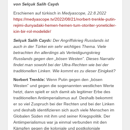
von Selçuk Salih Cayd
ı
Erschienen auf türkisch in
Medyascope, 22.8.2022
https://medyascope.tv/2022/08/21/norbert-trenkle-putin-
rejimi-dunyadaki-hemen-hemen-tum-otoriter-yoneticiler-
icin-bir-rol-modelidir/
Selçuk Salih Caydı:
Der
Angriffskrieg Russlands ist
auch in der Türkei ein sehr wichtiges Thema.
Viele
betrachten ihn allerdings als
Verteidigungskrieg
Russlands gegen
den „
bösen Westen‟.
Dieses Narrativ
findet man sowohl bei der Ultra-Rechten wie bei der
traditionellen Linken. Wie kommt es zu dieser Einigkeit?
Norbert Trenkle:
Wenn Putin gegen den „bösen
Westen‟ und gegen die sogenannten westlichen Werte
hetzt, dann spielt er sich damit als legitimer Erbe des
traditionellen Antiimperialismus auf. Deshalb bekommt
er so viel Zuspruch bei der Rechten und bei der Linken
und deshalb identifizieren sich auch viele Menschen im
Globalen Süden mit ihm und seiner Kriegspolitik. Der
Antiimperialismus war ja einmal verbunden mit den
Kämpfen gegen die koloniale und postkoloniale