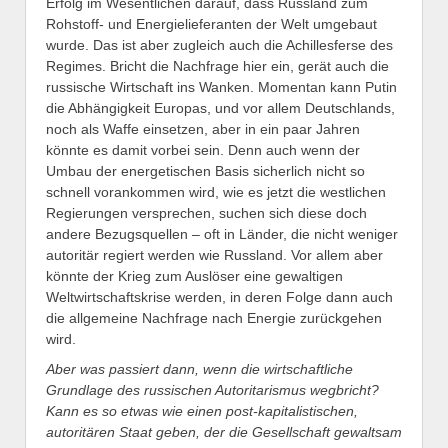
Erfolg im Wesentlichen darauf, dass Russland zum
Rohstoff- und Energielieferanten der Welt umgebaut
wurde. Das ist aber zugleich auch die Achillesferse des
Regimes. Bricht die Nachfrage hier ein, gerät auch die
russische Wirtschaft ins Wanken. Momentan kann Putin
die Abhängigkeit Europas, und vor allem Deutschlands,
noch als Waffe einsetzen, aber in ein paar Jahren
könnte es damit vorbei sein. Denn auch wenn der
Umbau der energetischen Basis sicherlich nicht so
schnell vorankommen wird, wie es jetzt die westlichen
Regierungen versprechen, suchen sich diese doch
andere Bezugsquellen – oft in Länder, die nicht weniger
autoritär regiert werden wie Russland. Vor allem aber
könnte der Krieg zum Auslöser eine gewaltigen
Weltwirtschaftskrise werden, in deren Folge dann auch
die allgemeine Nachfrage nach Energie zurückgehen
wird.
A
ber was passiert dann, wenn die wirtschaftliche
Grundlage des russischen Autoritarismus wegbricht?
Kann es so etwas
wie ein
en
post-kapitalistische
n
,
autoritäre
n
Staat
geben
,
der die Gesellschaft gewaltsam