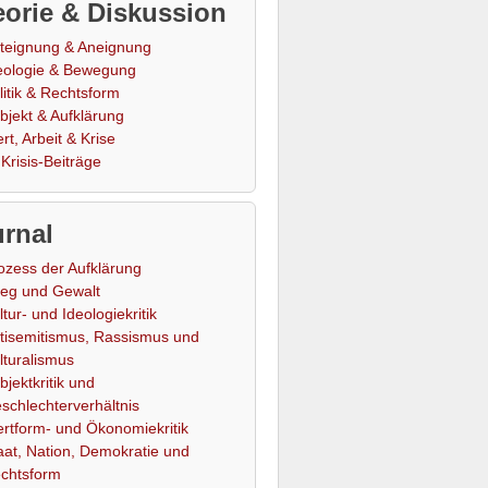
orie & Diskussion
teignung & Aneignung
eologie & Bewegung
litik & Rechtsform
bjekt & Aufklärung
rt, Arbeit & Krise
Krisis-Beiträge
rnal
ozess der Aufklärung
ieg und Gewalt
ltur- und Ideologiekritik
tisemitismus, Rassismus und
lturalismus
bjektkritik und
schlechterverhältnis
rtform- und Ökonomiekritik
aat, Nation, Demokratie und
chtsform