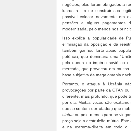
negócios, eles foram obrigados a r
lucros a fim de construir sua leg
possível colocar novamente em di
pensões e alguns pagamentos de 
modernizada, pelo menos nos princip
Isso explica a popularidade de Pu
eliminação da oposição e da reestr
também ganhou forte apoio popul
potência, que dominaria uma “União
pela queda do império soviético 
mercado, que provocou em muitas 
base subjetiva da megalomania nacio
Portanto, o ataque à Ucrânia n
provocações por parte da OTAN ou
diferente, mais profundo, que pode te
por ela. Muitas vezes são exatamen
que se sentem derrotados) que mobil
status
ou pelo menos para se vingar 
preço seja a destruição mútua. Este 
e na extrema-direita em todo o 