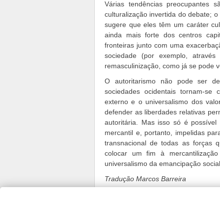
Várias tendências preocupantes s
culturalização invertida do debate; o
sugere que eles têm um caráter cul
ainda mais forte dos centros capit
fronteiras junto com uma exacerbação
sociedade (por exemplo, através
remasculinização, como já se pode v
O autoritarismo não pode ser d
sociedades ocidentais tornam-se
externo e o universalismo dos valo
defender as liberdades relativas per
autoritária. Mas isso só é possíve
mercantil e, portanto, impelidas pa
transnacional de todas as forças
colocar um fim à mercantilizaç
universalismo da emancipação social
Tradução Marcos Barreira
Krisis
is powered by
Wordpress