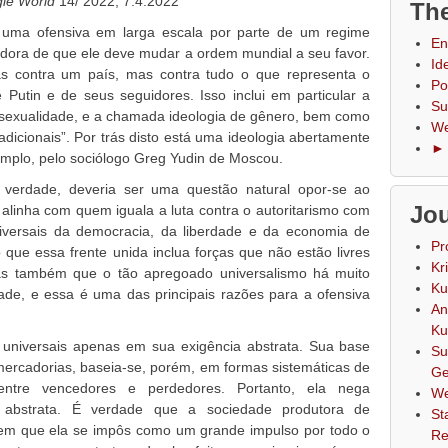
le World
14/ 2022, 7.4.2022
The
e uma ofensiva em larga escala por parte de um regime
En
adora de que ele deve mudar a ordem mundial a seu favor.
Id
as contra um país, mas contra tudo o que representa o
Po
 Putin e de seus seguidores. Isso inclui em particular a
Su
ossexualidade, e a chamada ideologia de gênero, bem como
We
radicionais”. Por trás disto está uma ideologia abertamente
► 
emplo, pelo sociólogo Greg Yudin de Moscou.
a verdade, deveria ser uma questão natural opor-se ao
Jou
 alinha com quem iguala a luta contra o autoritarismo com
iversais da democracia, da liberdade e da economia de
Pr
que essa frente unida inclua forças que não estão livres
Kr
mas também que o tão apregoado universalismo há muito
Ku
dade, e essa é uma das principais razões para a ofensiva
An
Ku
o universais apenas em sua exigência abstrata. Sua base
Su
mercadorias, baseia-se, porém, em formas sistemáticas de
Ge
entre vencedores e perdedores. Portanto, ela nega
We
 abstrata. É verdade que a sociedade produtora de
St
 em que ela se impôs como um grande impulso por todo o
Re