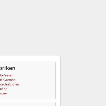
briken
tor*innen
n-German
tschrift Krisis
cher
dien