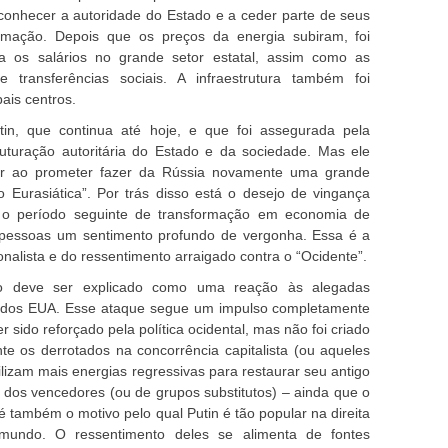
econhecer a autoridade do Estado e a ceder parte de seus
itimação. Depois que os preços da energia subiram, foi
a os salários no grande setor estatal, assim como as
transferências sociais. A infraestrutura também foi
ais centros.
tin, que continua até hoje, e que foi assegurada pela
uturação autoritária do Estado e da sociedade. Mas ele
ar ao prometer fazer da Rússia novamente uma grande
 Eurasiática”. Por trás disso está o desejo de vingança
e o período seguinte de transformação em economia de
pessoas um sentimento profundo de vergonha. Essa é a
nalista e do ressentimento arraigado contra o “Ocidente”.
ão deve ser explicado como uma reação às alegadas
 dos EUA. Esse ataque segue um impulso completamente
r sido reforçado pela política ocidental, mas não foi criado
te os derrotados na concorrência capitalista (ou aqueles
izam mais energias regressivas para restaurar seu antigo
dos vencedores (ou de grupos substitutos) – ainda que o
é também o motivo pelo qual Putin é tão popular na direita
mundo. O ressentimento deles se alimenta de fontes