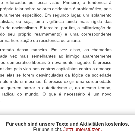
ão reforçadas por essa visão. Primeiro, a tendência à
 próprio falar sobre valores ocidentais é problemático, pois
turalmente específico. Em segundo lugar, um isolamento
alistas, ou seja, uma vigilância ainda mais rígida das
 do nacionalismo. E terceiro, por fim, a militarização da
 do seu próprio rearmamento) e uma correspondente
er na heroização da resistência ucraniana.
errotado dessa maneira. Em vez disso, as chamadas
 cada vez mais semelhantes ao inimigo aparentemente
res democrático-liberais é novamente negado. É preciso
mitidas pela vida nos centros capitalistas contra a ameaça
l se elas se forem desvinculadas da lógica da sociedade
ra além de si mesmas. É preciso exigir uma solidariedade
 que querem barrar o autoritarismo e, ao mesmo tempo,
ão radical do mundo. O que é necessário é um novo
.
Für euch sind unsere Texte und Aktivitäten kostenlos.
Für uns nicht.
Jetzt unterstützen.
Datenschutz