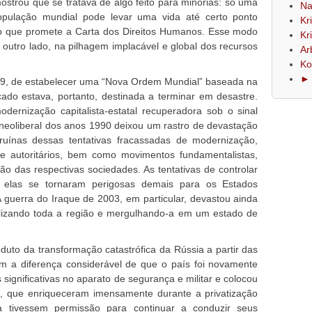
strou que se tratava de algo feito para minorias: só uma
Na
opulação mundial pode levar uma vida até certo ponto
Kr
ao que promete a Carta dos Direitos Humanos. Esse modo
Kr
 outro lado, na pilhagem implacável e global dos recursos
Ar
Ko
► 
1989, de estabelecer uma “Nova Ordem Mundial” baseada na
do estava, portanto, destinada a terminar em desastre.
dernização capitalista-estatal recuperadora sob o sinal
a neoliberal dos anos 1990 deixou um rastro de devastação
ínas dessas tentativas fracassadas de modernização,
 e autoritários, bem como movimentos fundamentalistas,
ão das respectivas sociedades. As tentativas de controlar
de elas se tornaram perigosas demais para os Estados
A guerra do Iraque de 2003, em particular, devastou ainda
ilizando toda a região e mergulhando-a em um estado de
uto da transformação catastrófica da Rússia a partir das
m a diferença considerável de que o país foi novamente
 significativas no aparato de segurança e militar e colocou
s, que enriqueceram imensamente durante a privatização
tivessem permissão para continuar a conduzir seus