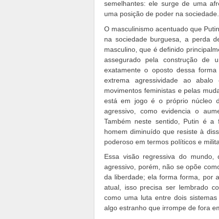
semelhantes: ele surge de uma afro
uma posição de poder na sociedade.
O masculinismo acentuado que Putin 
na sociedade burguesa, a perda de 
masculino, que é definido principal
assegurado pela construção de um
exatamente o oposto dessa forma
extrema agressividade ao abalo 
movimentos feministas e pelas muda
está em jogo é o próprio núcleo 
agressivo, como evidencia o aume
Também neste sentido, Putin é a fi
homem diminuído que resiste à diss
poderoso em termos políticos e milit
Essa visão regressiva do mundo, q
agressivo, porém, não se opõe como
da liberdade; ela forma forma, por as
atual, isso precisa ser lembrado co
como uma luta entre dois sistemas
algo estranho que irrompe de fora e