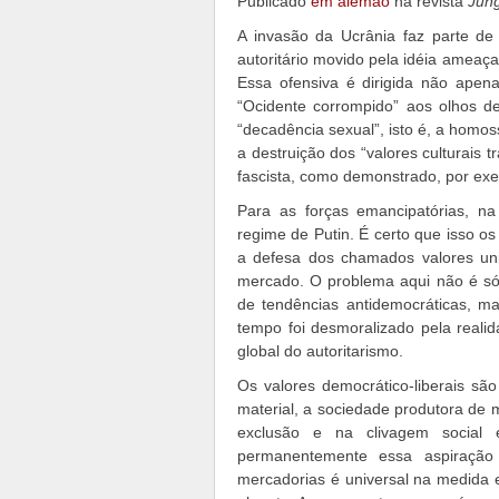
Publicado
em alemão
na revista
Jung
A invasão da Ucrânia faz parte d
autoritário movido pela idéia ameaç
Essa ofensiva é dirigida não apen
“Ocidente corrompido” aos olhos de
“decadência sexual”, isto é, a hom
a destruição dos “valores culturais t
fascista, como demonstrado, por ex
Para as forças emancipatórias, n
regime de Putin. É certo que isso os
a defesa dos chamados valores un
mercado. O problema aqui não é só 
de tendências antidemocráticas, 
tempo foi desmoralizado pela reali
global do autoritarismo.
Os valores democrático-liberais sã
material, a sociedade produtora de 
exclusão e na clivagem social 
permanentemente essa aspiração
mercadorias é universal na medida