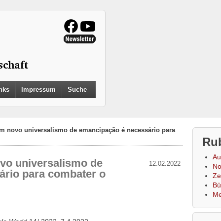
Search
nks
Impressum
Suche
for:
Search Button
Um novo universalismo de emancipação é necessário para
Ru
Au
vo universalismo de
12.02.2022
No
ário para combater o
Zei
Bü
Me