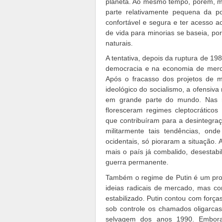
planeta. Ao mesmo tempo, porém, mo
parte relativamente pequena da p
confortável e segura e ter acesso 
de vida para minorias se baseia, por
naturais.
A tentativa, depois da ruptura de 
democracia e na economia de merca
Após o fracasso dos projetos de mo
ideológico do socialismo, a ofensiv
em grande parte do mundo. Nas ru
floresceram regimes cleptocráticos
que contribuíram para a desintegraç
militarmente tais tendências, on
ocidentais, só pioraram a situação. 
mais o país já combalido, desestab
guerra permanente.
Também o regime de Putin é um prod
ideias radicais de mercado, mas co
estabilizado. Putin contou com forças
sob controle os chamados oligarca
selvagem dos anos 1990. Embora 