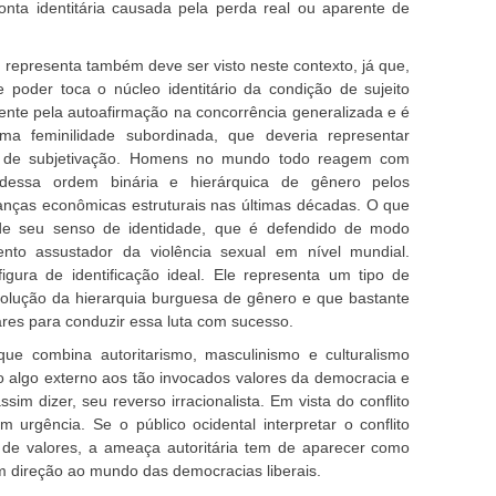
nta identitária causada pela perda real ou aparente de
representa também deve ser visto neste contexto, já que,
poder toca o núcleo identitário da condição de sujeito
mente pela autoafirmação na concorrência generalizada e é
a feminilidade subordinada, que deveria representar
 de subjetivação. Homens no mundo todo reagem com
dessa ordem binária e hierárquica de gênero pelos
nças econômicas estruturais nas últimas décadas. O que
de seu senso de identidade, que é defendido de modo
nto assustador da violência sexual em nível mundial.
gura de identificação ideal. Ele representa um tipo de
olução da hierarquia burguesa de gênero e que bastante
ares para conduzir essa luta com sucesso.
ue combina autoritarismo, masculinismo e culturalismo
 algo externo aos tão invocados valores da democracia e
sim dizer, seu reverso irracionalista. Em vista do conflito
m urgência. Se o público ocidental interpretar o conflito
 de valores, a ameaça autoritária tem de aparecer como
m direção ao mundo das democracias liberais.