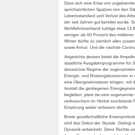
Dass sich eine Krise von ungekannt
sprichwörtlichen Spatzen von den Dä
Lebensstandard und Verlust des Arbeit
der seit Jahren gut bereitet wurde. 
Wohlfahrtsverband zufolge etwa 13,8
weniger als 60 Prozent des mittlere
Winter dürfte so ziemlich alles zus
sowie Armut. Und die nächste Corona
Angesichts dessen bietet die Ampelko
staatliche Ausgabenprogramme für So
desaströse Regime der sogenannten
Energie- und Rüstungskonzernen in d
eine Übergewinnsteuer einigen, mit 
Anstatt die gestiegenen Energieprei
begleiten, plant sie eine sogenannt
verbrauchern im Herbst exorbitante 
Empörung weiter anheizen dürfte.
Breite gesellschaftliche Krisenprotes
sind das Gebot der Stunde. Gelingt es
Dynamik entwickeln. Denn Rechte und