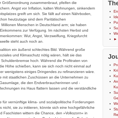
The
er Größenordnung zusammenbraut, pfeifen die
chern. Angst vor Inflation, kalten Wohnungen, sinkendem
En
splatzes greift um sich. Sie fällt auf einen Nährboden,
Id
Schon heutzutage sind dem Paritätischen
Po
 Millionen Menschen in Deutschland arm; sie haben
Su
n Einkommens zur Verfügung. Im nächsten Herbst und
We
ammenkommen: Wut, Angst, Verzweiflung, Kriegsfurcht
► 
welle steht auch noch an.
alition ein äußerst schlechtes Bild. Während große
ziales und Klimaschutz nötig wären, hält sie das
Jou
 Schuldenbremse hoch. Während die Profitraten von
Pr
ie Höhe schießen, kann sie sich noch nicht einmal auf
Kr
der wenigstens einiges Dringendes zu refinanzieren wäre.
Ku
se mit staatlichen Zuschüssen an die Unternehmen zu
An
e Gasumlage, die den Endverbraucherinnen und -
Ku
Rechnungen ins Haus flattern lassen und die verständliche
Su
Ge
te für vernünftige klima- und sozialpolitische Forderungen
We
 nicht, sie zu initiieren, könnte sich eine hochgefährliche
St
 Faschisten wittern die Chance, den »Volkszorn« in
Re