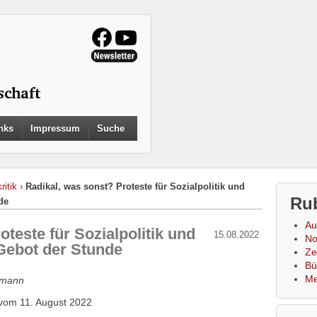
Search
nks
Impressum
Suche
for:
Search Button
ritik
›
Radikal, was sonst? Proteste für Sozialpolitik und
Ru
de
Au
oteste für Sozialpolitik und
15.08.2022
No
Gebot der Stunde
Zei
Bü
Me
emann
vom 11. August 2022