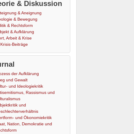
orie & Diskussion
teignung & Aneignung
eologie & Bewegung
litik & Rechtsform
bjekt & Aufklärung
rt, Arbeit & Krise
Krisis-Beiträge
rnal
ozess der Aufklärung
ieg und Gewalt
ltur- und Ideologiekritik
tisemitismus, Rassismus und
lturalismus
bjektkritik und
schlechterverhältnis
rtform- und Ökonomiekritik
aat, Nation, Demokratie und
chtsform