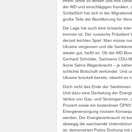
ihrem Sinne zu lenken und ihre Umst
der AfD und einschlägigen Kanälen,
Schließlich hat sich in der Migration
große Teile der Bevölkerung für Ver
Die Lage hat auch eine brisante inter
trennen ist. Der russische Präsident
derzeit leichtes Spiel: Man müsse nu
Ukraine vergessen und die Sanktion
wieder gut, heißt es. Ob der AfD-Bu
Gerhard Schröder, Sachsens CDU-Min
Ikone Sahra Wagenknecht – je näher d
schlichte Botschaft verkündet. Und u
Ukraine bröckelt bereits, obwohl es
Doch nicht das Ende der Sanktionen
Und dazu eine Deckelung der Energie
Verbot von Gas- und Stromsperren, 
Prozent sowie ein kostenloser ÖPNV
Energieversorgung müssen Konsequ
werden. Der Energieverbrauch ist ko
abwegig die wachsende Unterstützung
ist, demonstriert Putins Drohung mi