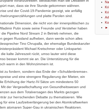
urzpläne voranzutreiben. Beobachtet man die Debatten in
Na
 spürt man, dass sie ihre Stunde gekommen wähnen.
Kr
skrise und der Covid-19-Pandemie gezeigt, wie anfällig
Kr
schwörungserzählungen und platte Parolen sind.
Ar
Ko
nationale Dimension, die nicht von der innenpolitischen zu
► 
 Wladimir Putin sowie seine Freunde und Versteher haben
r die Pipeline Nord Stream 2 in Betrieb nehmen, die
en gegen Russland aufheben, dann werde schon alles
ndessprecher Tino Chrupalla, der ehemalige Bundeskanzler
isterpräsident Michael Kretschmer oder Linkspartei-
ie kalte Jahreszeit rückt, umso lauter wird diese
mso besser kommt sie an. Die Unterstützung für die
 noch warm in den Wohnzimmern ist.
 ist zu fordern, sondern das Ende der »Schuldenbremse«.
preise und eine strengere Regulierung der Mieten, ein
die Erhöhung der Hartz-IV-Sätze um mindestens 50
. Mit der Vergesellschaftung von Gesundheitswesen und
enzen aus dem Totalversagen des Markts gezogen
nträr zur herrschenden Debatte zu thematisieren. Wie
 für eine Laufzeitverlängerung bei den Atomkraftwerken
t dem atomaren Super-Gau in ukrainischen Reaktoren.