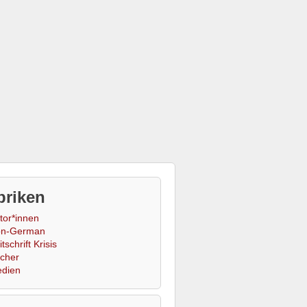
briken
tor*innen
n-German
tschrift Krisis
cher
dien