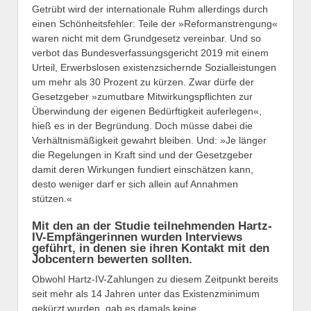
Getrübt wird der internationale Ruhm allerdings durch
einen Schönheitsfehler: Teile der »Reformanstrengung«
waren nicht mit dem Grundgesetz vereinbar. Und so
verbot das Bundesverfassungsgericht 2019 mit einem
Urteil, Erwerbslosen existenzsichernde Sozialleistungen
um mehr als 30 Prozent zu kürzen. Zwar dürfe der
Gesetzgeber »zumutbare Mitwirkungspflichten zur
Überwindung der eigenen Bedürftigkeit auferlegen«,
hieß es in der Begründung. Doch müsse dabei die
Verhältnismäßigkeit gewahrt bleiben. Und: »Je länger
die Regelungen in Kraft sind und der Gesetzgeber
damit deren Wirkungen fundiert einschätzen kann,
desto weniger darf er sich allein auf Annahmen
stützen.«
Mit den an der Studie teilnehmenden Hartz-
IV-Empfängerinnen wurden Interviews
geführt, in denen sie ihren Kontakt mit den
Jobcentern bewerten sollten.
Obwohl Hartz-IV-Zahlungen zu diesem Zeitpunkt bereits
seit mehr als 14 Jahren unter das Existenzminimum
gekürzt wurden, gab es damals keine