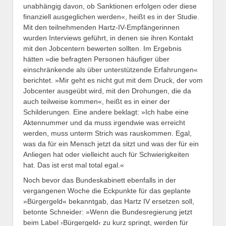
unabhängig davon, ob Sanktionen erfolgen oder diese
finanziell ausgeglichen werden«, heißt es in der Studie.
Mit den teilnehmenden Hartz-IV-Empfängerinnen
wurden Interviews geführt, in denen sie ihren Kontakt
mit den Jobcentern bewerten sollten. Im Ergebnis
hätten »die befragten Personen häufiger über
einschränkende als über unterstützende Erfahrungen«
berichtet. »Mir geht es nicht gut mit dem Druck, der vom
Jobcenter ausgeübt wird, mit den Drohungen, die da
auch teilweise kommen«, heißt es in einer der
Schilderungen. Eine andere beklagt: »Ich habe eine
Aktennummer und da muss irgendwie was erreicht
werden, muss unterm Strich was rauskommen. Egal,
was da für ein Mensch jetzt da sitzt und was der für ein
Anliegen hat oder vielleicht auch für Schwierigkeiten
hat. Das ist erst mal total egal.«
Noch bevor das Bundeskabinett ebenfalls in der
vergangenen Woche die Eckpunkte für das geplante
»Bürgergeld« bekanntgab, das Hartz IV ersetzen soll,
betonte Schneider: »Wenn die Bundesregierung jetzt
beim Label ›Bürgergeld‹ zu kurz springt, werden für