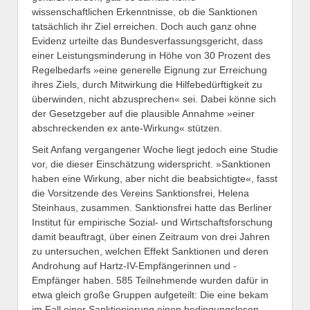
wissenschaftlichen Erkenntnisse, ob die Sanktionen
tatsächlich ihr Ziel erreichen. Doch auch ganz ohne
Evidenz urteilte das Bundesverfassungsgericht, dass
einer Leistungsminderung in Höhe von 30 Prozent des
Regelbedarfs »eine generelle Eignung zur Erreichung
ihres Ziels, durch Mitwirkung die Hilfebedürftigkeit zu
überwinden, nicht abzusprechen« sei. Dabei könne sich
der Gesetzgeber auf die plausible Annahme »einer
abschreckenden ex ante-Wirkung« stützen.
Seit Anfang vergangener Woche liegt jedoch eine Studie
vor, die dieser Einschätzung widerspricht. »Sanktionen
haben eine Wirkung, aber nicht die beabsichtigte«, fasst
die Vorsitzende des Vereins Sanktionsfrei, Helena
Steinhaus, zusammen. Sanktionsfrei hatte das Berliner
Institut für empirische Sozial- und Wirtschaftsforschung
damit beauftragt, über einen Zeitraum von drei Jahren
zu untersuchen, welchen Effekt Sanktionen und deren
Androhung auf Hartz-IV-Empfängerinnen und -
Empfänger haben. 585 Teilnehmende wurden dafür in
etwa gleich große Gruppen aufgeteilt: Die eine bekam
im Fall einer Sanktionierung einen bedingungslosen