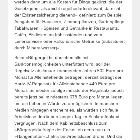
werden dann um alle Kosten für Dinge gekürzt, die der
Gesetzgeber als »nicht regelbedarfsrelevant, da nicht
der Existenzsicherung dienend« definiert: zum Beispiel
Ausgaben für Haustiere, Zimmerpflanzen, Gartenpflege,
Tabakwaren, »Speisen und Getränke in Restaurants,
Cafés, Eisdielen, an Imbissständen und vom
Lieferservice« oder »alkoholische Getränke (substituiert
durch Mineralwasser)«.
Beim »Bürgergeld«, das ebenfalls mit
Sanktionsmöglichkeiten unterfüttert wird, soll der
Regelsatz ab Januar kommenden Jahres 502 Euro pro
Monat für Alleinstehende betragen; derzeit beträgt der
Hartz-IV-Regelsatz für Alleinstehende 449 Euro pro
Monat. Schneider zufolge müsste der Regelsatz jedoch
bereits jetzt bei mindestens 678 Euro pro Monat liegen,
um ein Leben in Würde zu ermöglichen. In manchen
Medien hingegen erscheint es, als würden sich faule
Arbeitslose den lieben langen Tag im Schlaraffenland
vergnügen. Nach dem Kabinettsbeschluss zum
»Bürgergeld« fragte der Focus, ob denn nun ein
»Hängematten-Effekt« bei Arbeitslosen drohe. Und die