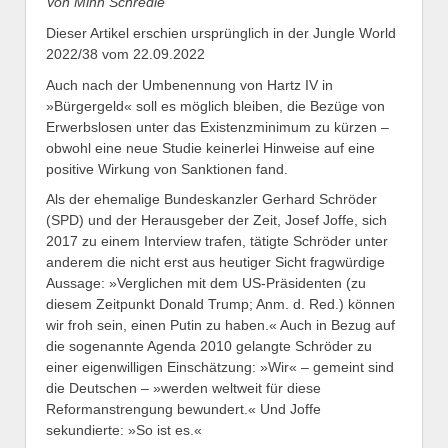
Von Minh Schredle
Dieser Artikel erschien ursprünglich in der Jungle World
2022/38 vom 22.09.2022
Auch nach der Umbenennung von Hartz IV in
»Bürgergeld« soll es möglich bleiben, die Bezüge von
Erwerbslosen unter das Existenzminimum zu kürzen –
obwohl eine neue Studie keinerlei Hinweise auf eine
positive Wirkung von Sanktionen fand.
Als der ehemalige Bundeskanzler Gerhard Schröder
(SPD) und der Herausgeber der Zeit, Josef Joffe, sich
2017 zu einem Interview trafen, tätigte Schröder unter
anderem die nicht erst aus heutiger Sicht fragwürdige
Aussage: »Verglichen mit dem US-Präsidenten (zu
diesem Zeitpunkt Donald Trump; Anm. d. Red.) können
wir froh sein, einen Putin zu haben.« Auch in Bezug auf
die sogenannte Agenda 2010 gelangte Schröder zu
einer eigenwilligen Einschätzung: »Wir« – gemeint sind
die Deutschen – »werden weltweit für diese
Reformanstrengung bewundert.« Und Joffe
sekundierte: »So ist es.«