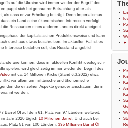
The
riffs auf die Ukraine wird immer wieder der Begriff des
 entpuppt sich bei genauerer Betrachtung aber als
En
, als dass er zur Erhellung beiträgt. Denn Imperialismus
Id
, dass ein Land seine ökonomischen Interessen verfolgt
Po
d die Ressourcen eines anderen Landes direkt aneignet.
Su
ngsphase der kapitalistischen Produktionsweise und kann
We
auch durchaus etwas beschreiben. Im aktuellen Fall ist es
► 
he Interesse bestehen soll, das Russland angeblich
Jou
ulande anerkennen, dass im aktuellen Konflikt ideologisch-
le spielen, wird gleichzeitig immer wieder der Begriff des
Pr
Video
mit ca. 14 Millionen Klicks (Stand 6.3.2022) etwa
Kr
onflikt vor allem um militärische und ökonomische
Ku
genden die einzelnen Aspekte genauer anschauen, die in
An
 genannt werden.
Ku
Su
Ge
577 Barrel Öl auf dem 61. Platz von 97 Ländern weltweit.
We
 im Jahr 2020 täglich
10 Millionen Barrel
. Und auch bei
St
r aus: Platz 51 von 100 Ländern:
395 Millionen Barrel Öl
Re