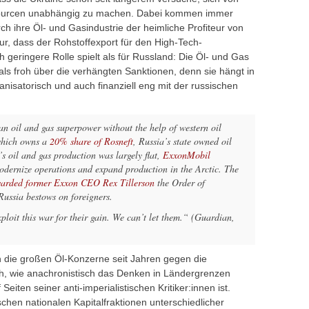
sourcen unabhängig zu machen. Dabei kommen immer
ch ihre Öl- und Gasindustrie der heimliche Profiteur von
nur, dass der Rohstoffexport für den High-Tech-
 geringere Rolle spielt als für Russland: Die Öl- und Gas
 als froh über die verhängten Sanktionen, denn sie hängt in
anisatorisch und auch finanziell eng mit der russischen
n oil and gas superpower without the help of western oil
which owns a
20% share of Rosneft
, Russia’s state owned oil
 oil and gas production was largely flat,
ExxonMobil
dernize operations and expand production in the Arctic. The
arded former Exxon CEO Rex Tillerson
the Order of
Russia bestows on foreigners.
xploit this war for their gain. We can’t let them.“ (Guardian,
h die großen Öl-Konzerne seit Jahren gegen die
ich, wie anachronistisch das Denken in Ländergrenzen
Seiten seiner anti-imperialistischen Kritiker:innen ist.
ischen nationalen Kapitalfraktionen unterschiedlicher