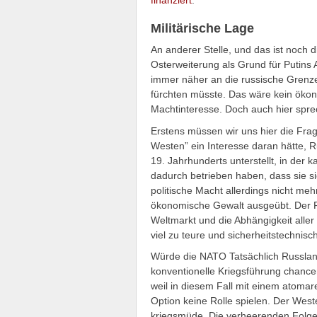
Militärische Lage
An anderer Stelle, und das ist noch 
Osterweiterung als Grund für Putins
immer näher an die russische Grenze 
fürchten müsste. Das wäre kein ökon
Machtinteresse. Doch auch hier spre
Erstens müssen wir uns hier die Frage
Westen” ein Interesse daran hätte, R
19. Jahrhunderts unterstellt, in der k
dadurch betrieben haben, dass sie si
politische Macht allerdings nicht mehr
ökonomische Gewalt ausgeübt. Der Fl
Weltmarkt und die Abhängigkeit aller
viel zu teure und sicherheitstechnis
Würde die NATO Tatsächlich Russland
konventionelle Kriegsführung chance
weil in diesem Fall mit einem atomar
Option keine Rolle spielen. Der West
kriegsmüde. Die verheerenden Folge