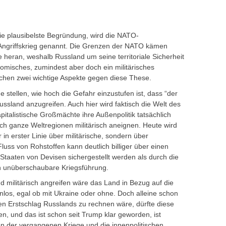
die plausibelste Begründung, wird die NATO-
 Angriffskrieg genannt. Die Grenzen der NATO kämen
heran, weshalb Russland um seine territoriale Sicherheit
omisches, zumindest aber doch ein militärisches
chen zwei wichtige Aspekte gegen diese These.
 stellen, wie hoch die Gefahr einzustufen ist, dass “der
ussland anzugreifen. Auch hier wird faktisch die Welt des
apitalistische Großmächte ihre Außenpolitik tatsächlich
ch ganze Weltregionen militärisch aneignen. Heute wird
 in erster Linie über militärische, sondern über
uss von Rohstoffen kann deutlich billiger über einen
 Staaten von Devisen sichergestellt werden als durch die
ch unüberschaubare Kriegsführung.
 militärisch angreifen wäre das Land in Bezug auf die
nlos, egal ob mit Ukraine oder ohne. Doch alleine schon
en Erstschlag Russlands zu rechnen wäre, dürfte diese
en, und das ist schon seit Trump klar geworden, ist
n der vergangenen Kriege und die innenpolitischen