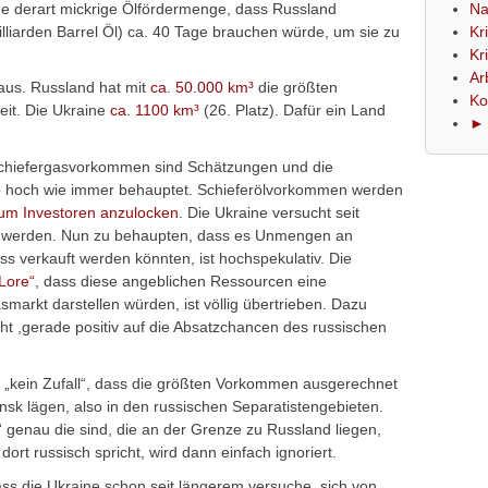
ine derart mickrige Ölfördermenge, dass Russland
Na
lliarden Barrel Öl) ca. 40 Tage brauchen würde, um sie zu
Kr
Kr
Ar
 aus. Russland hat mit
ca. 50.000 km³
die größten
Ko
eit. Die Ukraine
ca. 1100 km³
(26. Platz). Dafür ein Land
► 
chiefergasvorkommen sind Schätzungen und die
 so hoch wie immer behauptet. Schieferölvorkommen werden
um Investoren anzulocken
. Die Ukraine versucht seit
 werden. Nun zu behaupten, dass es Unmengen an
ss verkauft werden könnten, ist hochspekulativ. Die
Lore“
, dass diese angeblichen Ressourcen eine
arkt darstellen würden, ist völlig übertrieben. Dazu
cht ,gerade positiv auf die Absatzchancen des russischen
 „kein Zufall“, dass die größten Vorkommen ausgerechnet
k lägen, also in den russischen Separatistengebieten.
 genau die sind, die an der Grenze zu Russland liegen,
rt russisch spricht, wird dann einfach ignoriert.
ass die Ukraine schon seit längerem versuche, sich von