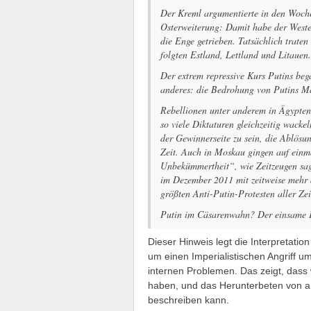
Der Kreml argumentierte in den Woche
Osterweiterung: Damit habe der Weste
die Enge getrieben. Tatsächlich trate
folgten Estland, Lettland und Litauen.
Der extrem repressive Kurs Putins be
anderes: die Bedrohung von Putins M
Rebellionen unter anderem in Ägypten,
so viele Diktaturen gleichzeitig wacke
der Gewinnerseite zu sein, die Ablösu
Zeit. Auch in Moskau gingen auf einm
Unbekümmertheit“, wie Zeitzeugen sa
im Dezember 2011 mit zeitweise mehr 
größten Anti-Putin-Protesten aller Zei
Putin im Cäsarenwahn? Der einsame 
Dieser Hinweis legt die Interpretatio
um einen Imperialistischen Angriff 
internen Problemen. Das zeigt, dass
haben, und das Herunterbeten von an
beschreiben kann.