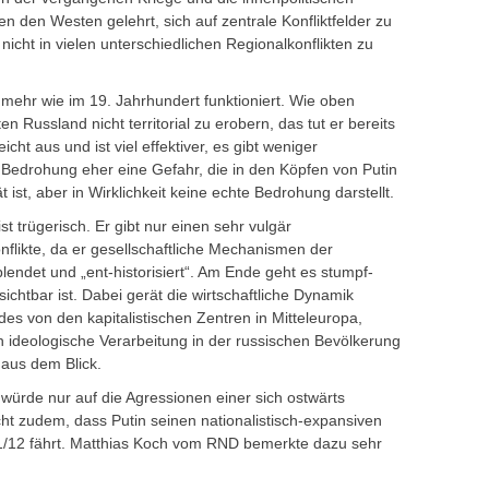
 den Westen gelehrt, sich auf zentrale Konfliktfelder zu
icht in vielen unterschiedlichen Regionalkonflikten zu
mehr wie im 19. Jahrhundert funktioniert. Wie oben
n Russland nicht territorial zu erobern, das tut er bereits
icht aus und ist viel effektiver, es gibt weniger
he Bedrohung eher eine Gefahr, die in den Köpfen von Putin
 ist, aber in Wirklichkeit keine echte Bedrohung darstellt.
st trügerisch. Er gibt nur einen sehr vulgär
Konflikte, da er gesellschaftliche Mechanismen der
lendet und „ent-historisiert“. Am Ende geht es stumpf-
ichtbar ist. Dabei gerät die wirtschaftliche Dynamik
es von den kapitalistischen Zentren in Mitteleuropa,
ideologische Verarbeitung in der russischen Bevölkerung
 aus dem Blick.
würde nur auf die Agressionen einer sich ostwärts
ht zudem, dass Putin seinen nationalistisch-expansiven
11/12 fährt. Matthias Koch vom RND bemerkte dazu sehr