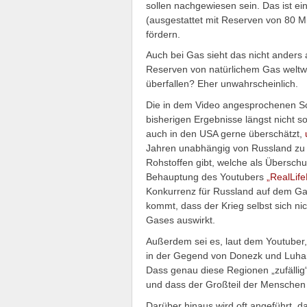
sollen nachgewiesen sein. Das ist e
(ausgestattet mit Reserven von 80 Mi
fördern.
Auch bei Gas sieht das nicht anders
Reserven von natürlichem Gas weltw
überfallen? Eher unwahrscheinlich.
Die in dem Video angesprochenen S
bisherigen Ergebnisse längst nicht
auch in den USA gerne überschätzt,
Jahren unabhängig von Russland zu
Rohstoffen gibt, welche als Überschu
Behauptung des Youtubers
„RealLife
Konkurrenz für Russland auf dem Gasm
kommt, dass der Krieg selbst sich ni
Gases auswirkt.
Außerdem sei es, laut dem Youtuber,
in der Gegend von Donezk und Luhans
Dass genau diese Regionen „zufällig“
und dass der Großteil der Menschen do
Darüber hinaus wird oft angeführt, d