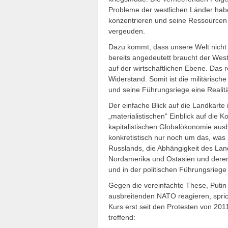
Probleme der westlichen Länder haben
konzentrieren und seine Ressourcen n
vergeuden.
Dazu kommt, dass unsere Welt nicht 
bereits angedeutett braucht der Weste
auf der wirtschaftlichen Ebene. Das re
Widerstand. Somit ist die militärisc
und seine Führungsriege eine Realität
Der einfache Blick auf die Landkarte i
„materialistischen“ Einblick auf die 
kapitalistischen Globalökonomie ausb
konkretistisch nur noch um das, was s
Russlands, die Abhängigkeit des Land
Nordamerika und Ostasien und deren 
und in der politischen Führungsriege
Gegen die vereinfachte These, Putin 
ausbreitenden NATO reagieren, spric
Kurs erst seit den Protesten von 20
treffend: