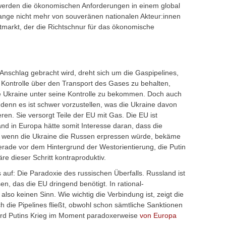
h werden die ökonomischen Anforderungen in einem global
ange nicht mehr von souveränen nationalen Akteur:innen
markt, der die Richtschnur für das ökonomische
 Anschlag gebracht wird, dreht sich um die Gaspipelines,
 Kontrolle über den Transport des Gases zu behalten,
e Ukraine unter seine Kontrolle zu bekommen. Doch auch
denn es ist schwer vorzustellen, was die Ukraine davon
ieren. Sie versorgt Teile der EU mit Gas. Die EU ist
 in Europa hätte somit Interesse daran, dass die
t wenn die Ukraine die Russen erpressen würde, bekäme
Gerade vor dem Hintergrund der Westorientierung, die Putin
re dieser Schritt kontraproduktiv.
 auf: Die Paradoxie des russischen Überfalls. Russland ist
, das die EU dringend benötigt. In rational-
 also keinen Sinn. Wie wichtig die Verbindung ist, zeigt die
 die Pipelines fließt, obwohl schon sämtliche Sanktionen
wird Putins Krieg im Moment paradoxerweise
von Europa