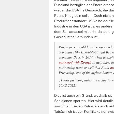
Russland bezüglich der Energieres
wieder die USA ins Gespräch, die dur
Putins Krieg sein sollen. Doch nicht 
Produktionsstandort USA eine deutlich
Industrie in den USA ist alles andere
dem Schlamassel mit drin, da sie org
Gasindustrie verbunden ist.
Russia never could have become such a
companies like ExxonMobil and BP, 
company. Back in 2014, when Rosneft’s
partnered with Rosneft
to help them mo
partnership went so well that Putin
aw
Friendship, one of the highest honors 
„Fossil fuel companies are trying to e
26.02.2022)
Dies ist auch ein Grund, weshalb sic
Sanktionen sperren. Hier wird deutl
sowohl auf Seiten Putins als auch auf 
Tatsächlich ist der Konflikt keiner zw