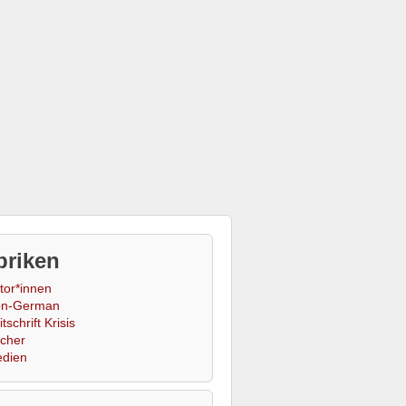
briken
tor*innen
n-German
tschrift Krisis
cher
dien