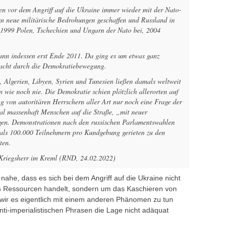
n vor dem Angriff auf die Ukraine immer wieder mit der Nato-
n neue militärische Bedrohungen geschaffen und Russland in
n 1999 Polen, Tschechien und Ungarn der Nato bei, 2004
gann indessen erst Ende 2011. Da ging es um etwas ganz
acht durch die Demokratiebewegung.
 Algerien, Libyen, Syrien und Tunesien ließen damals weltweit
ln wie noch nie. Die Demokratie schien plötzlich allerorten auf
ng von autoritären Herrschern aller Art nur noch eine Frage der
al massenhaft Menschen auf die Straße, „mit neuer
gen. Demonstrationen nach den russischen Parlamentswahlen
als 100.000 Teilnehmern pro Kundgebung gerieten zu den
ten.
Kriegsherr im Kreml (RND, 24.02.2022)
n nahe, dass es sich bei dem Angriff auf die Ukraine nicht
um Ressourcen handelt, sondern um das Kaschieren von
 wir es eigentlich mit einem anderen Phänomen zu tun
ti-imperialistischen Phrasen die Lage nicht adäquat