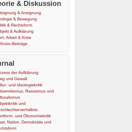
orie & Diskussion
teignung & Aneignung
eologie & Bewegung
litik & Rechtsform
bjekt & Aufklärung
rt, Arbeit & Krise
Krisis-Beiträge
rnal
ozess der Aufklärung
ieg und Gewalt
ltur- und Ideologiekritik
tisemitismus, Rassismus und
lturalismus
bjektkritik und
schlechterverhältnis
rtform- und Ökonomiekritik
aat, Nation, Demokratie und
chtsform