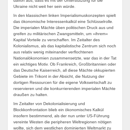
davon aus, dass es mit der Unterstützung für die
Ukraine nicht weit her sein würde.
In den klassischen linken Imperialismuskonzepten spielt
das ökonomische Interessenkalkül eine Schlüsselrolle.
Die imperialen Mächte üben politischen Druck aus und
greifen zu militärischen Zwangsmitteln, um »ihrem«
Kapital Vorteile zu verschaffen. Im Zeitalter des
Kolonialismus, als das kapitalistische Zentrum sich noch
aus relativ wenig miteinander verflochtenen
Nationalökonomien zusammensetzte, war das in der Tat
ein wichtiges Motiv. Ob Frankreich, Großbritannien oder
das Deutsche Kaiserreich, all diese Mächte okkupierten
Gebiete im Trikont in der Absicht, die Nutzung der
dortigen Ressourcen für die eigene Volkswirtschaft zu
reservieren und die konkurrierenden imperialen Mächte
draußen zu halten.
Im Zeitalter von Dekolonialisierung und
Blockkonfrontation blieb ein ökonomisches Kalkül
insofern bestimmend, als der nun unter US-Führung
vereinte Westen die peripheren Weltregionen nötigen
wollte, sich dem westlichen dominierten Weltmarkt zu