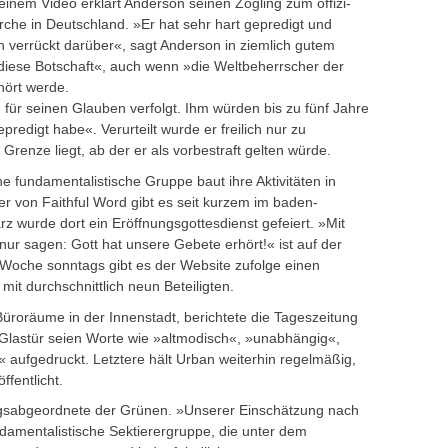
nem Video erklärt Anderson seinen Zögling zum offizi­
rche in Deutschland. »Er hat sehr hart gepredigt und
verrückt darüber«, sagt Anderson in ziemlich gutem
diese Botschaft«, auch wenn »die Weltbeherrscher der
ehört werde.
e für seinen Glauben verfolgt. Ihm würden bis zu fünf Jahre
epredigt habe«. Verurteilt wurde er freilich nur zu
Grenze liegt, ab der er als vorbestraft gelten würde.
e fundamentalistische Gruppe baut ihre Aktivitäten in
r von Faith­ful Word gibt es seit kurzem im baden-
 wurde dort ein Eröffnungsgottesdienst gefeiert. »Mit
ur sagen: Gott hat unsere Gebete erhört!« ist auf der
Woche sonntags gibt es der Website zu­folge einen
it durchschnittlich neun Beteiligten.
 Büroräume in der Innenstadt, berichtete die Tageszeitung
Glastür seien Worte wie »altmodisch«, »unabhängig«,
 aufgedruckt. Letztere hält Urban weiterhin regelmäßig,
fentlicht.
gsabgeordnete der Grünen. »Unserer Einschätzung nach
undamentalistische Sektierergruppe, die unter dem