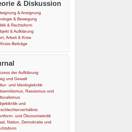
orie & Diskussion
teignung & Aneignung
eologie & Bewegung
litik & Rechtsform
bjekt & Aufklärung
rt, Arbeit & Krise
Krisis-Beiträge
rnal
ozess der Aufklärung
ieg und Gewalt
ltur- und Ideologiekritik
tisemitismus, Rassismus und
lturalismus
bjektkritik und
schlechterverhältnis
rtform- und Ökonomiekritik
aat, Nation, Demokratie und
chtsform