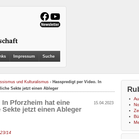
Search
nks
Impressum
Suche
for:
Search Button
ssismus und Kulturalismus
›
Hasspredigt per Video. In
Ru
iche Sekte jetzt einen Ableger
Au
 In Pforzheim hat eine
15.04.2023
No
Sekte jetzt einen Ableger
Zei
Bü
Me
023/14