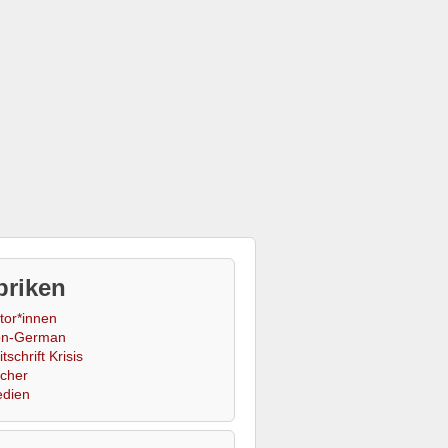
briken
tor*innen
n-German
tschrift Krisis
cher
dien