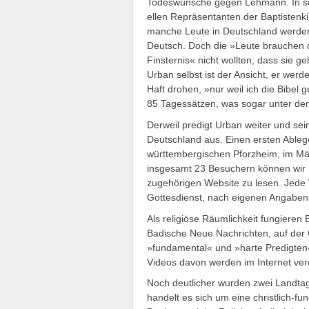
Todeswünsche gegen Lehmann. In sei
ellen Repräsentanten der Baptistenki
manche Leute in Deutschland werden 
Deutsch. Doch die »Leute brauchen 
Finsternis« nicht wollten, dass sie g
Urban selbst ist der Ansicht, er werd
Haft drohen, »nur weil ich die Bibel g
85 Tagessätzen, was sogar unter der 
Derweil predigt Urban weiter und sein
Deutschland aus. Einen ersten Ablege
württembergischen Pforzheim, im März
insgesamt 23 Be­suchern können wir n
zugehörigen Website zu lesen. Jede 
Gottesdienst, nach eigenen Angaben m
Als religiöse Räumlichkeit fungieren
Badische Neue Nachrichten, auf der 
»fundamental« und »­harte Predigten«
Videos davon werden im Internet veröf
Noch deutlicher wurden zwei Landta
handelt es sich um eine christlich-f