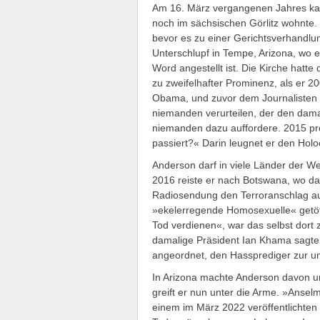
Am 16. März vergangenen Jahres kam
noch im sächsischen Görlitz wohnte
bevor es zu einer Gerichtsverhandlu
Unterschlupf in Tempe, Arizona, wo e
Word angestellt ist. Die Kirche hatt
zu zweifelhafter Prominenz, als er 20
Obama, und zuvor dem Journalisten M
niemanden verurteilen, der den dama
niemanden dazu auffordere. 2015 pro
passiert?« Darin leugnet er den Holo
Anderson darf in viele Länder der W
2016 reiste er nach Botswana, wo dama
Radiosendung den Terroranschlag auf
»ekelerregende Homosexuelle« getöte
Tod verdienen«, war das selbst dort 
damalige Präsident Ian Khama sagte 
angeordnet, den Hassprediger zur ­u
In Arizona machte Anderson davon u
greift er nun unter die Arme. »Anselm
einem im März 2022 veröffentlichte