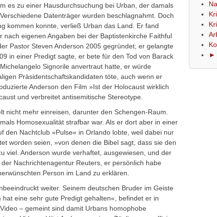
Na
 es zu einer Hausdurchsuchung bei ­Urban, der damals
Kr
. Verschiedene Daten­träger wurden beschlagnahmt. Doch
Kr
ng kommen konnte, verließ Urban das Land. Er fand
Ar
r nach eigenen Angaben bei der Baptistenkirche Faithful
Ko
e der Pastor Steven Anderson 2005 gegründet; er gelangte
► 
09 in einer Predigt sagte, er bete für den Tod von Barack
ichelangelo Signorile anvertraut hatte, er würde
ligen Präsidentschaftskandidaten töte, auch wenn er
duzierte Anderson den Film »Ist der Holocaust wirklich
caust und verbreitet antisemitische Stereotype.
elt nicht mehr einreisen, darunter den Schengen-Raum.
ls Homosexualität strafbar war. Als er dort aber in ­einer
 den Nachtclub »Pulse« in Orlando lobte, weil dabei nur
t worden seien, »von denen die Bibel sagt, dass sie den
zu viel. Anderson wurde verhaftet, ausgewiesen, und der
der Nachrichtenagentur Reuters, er persönlich habe
nerwünschten Person im Land zu ­erklären.
nbeeindruckt weiter. Seinem deutschen Bruder im Geiste
 hat eine sehr gute Predigt gehalten«, befindet er in
n Video – gemeint sind damit Urbans homophobe