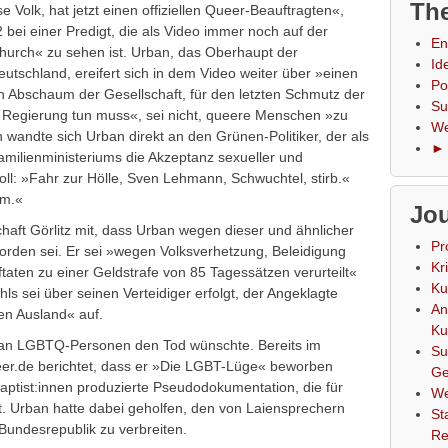
The
e Volk, hat jetzt einen offiziellen Queer-Beauftragten«,
bei einer Predigt, die als Video immer noch auf der
En
Church« zu sehen ist. Urban, das Oberhaupt der
Id
tsch­land, ereifert sich in dem Video weiter über »einen
Po
ten Abschaum der Gesellschaft, für den letzten Schmutz der
Su
e Regierung tun muss«, sei nicht, queere Menschen »zu
We
wandte sich Urban direkt an den Grünen-Politiker, der als
► 
amilienministeriums die Akzeptanz sexueller und
soll: »Fahr zur Hölle, Sven Lehmann, Schwuchtel, stirb.«
hm.«
Jou
chaft Görlitz mit, dass Urban wegen dieser und ähnlicher
Pr
worden sei. Er sei »wegen Volksverhetzung, Beleidigung
Kr
ftaten zu einer Geldstrafe von 85 Tagessätzen verurteilt«
Ku
ls sei über seinen Verteidiger erfolgt, der Angeklagte
An
en Ausland« auf.
Ku
rban LGBTQ-Personen den Tod wünschte. Bereits im
Su
er.de berichtet, dass er »Die LGBT-Lüge« beworben
Ge
ptist:innen produzierte Pseudodokumentation, die für
We
t. Urban hatte dabei geholfen, den von Laiensprechern
St
 Bundesrepublik zu verbreiten.
Re