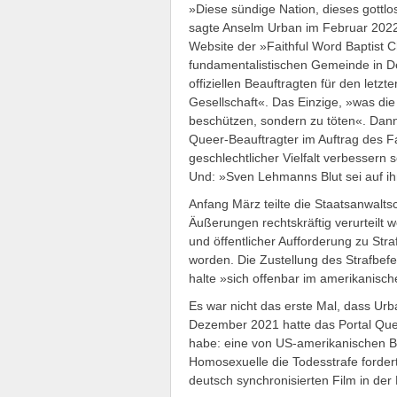
»Diese sündige Nation, dieses gottlos
sagte Anselm Urban im Februar 2022 
Website der »Faithful Word Baptist 
fundamentalistischen Gemeinde in Deu
offiziellen Beauftragten für den letz
Gesellschaft«. Das Einzige, »was di
beschützen, sondern zu töten«. Dann 
Queer-Beauftragter im Auftrag des F
geschlechtlicher Vielfalt verbessern 
Und: »Sven Lehmanns Blut sei auf i
Anfang März teilte die Staatsanwalts
Äußerungen rechtskräftig verurteilt 
und öffentlicher Aufforderung zu Stra
worden. Die Zustellung des Strafbefeh
halte »sich offenbar im amerikanisch
Es war nicht das erste Mal, dass U
Dezember 2021 hatte das Portal Que
habe: eine von US-amerikanischen Ba
Homosexuelle die Todesstrafe forder
deutsch synchronisierten Film in der