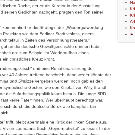
Na
üdischen Rache, der er als Kurator in der Ausstellung
Kr
nd seinen Gedichten nachgeht, prägten den Ton seiner
Kr
Ar
 kommentiert er die Strategie der „Wiedergutwerdung
Ko
 Projekten wie dem Berliner Stadtschloss, einem
► 
architektur in Zeiten des Versöhnungstheaters.“
 gut an die deutsche Gewaltgeschichte erinnert habe,
nheit an: zum Beispiel im Wiederaufbau eines
ein christliches Kreuz krönt.
rüderungskitsch“ und eine Renationalisierung der
n vor 40 Jahren treffend beschrieb, denn weder könnte der
omn
ja und Sinti
izze vergeben werden, noch gab es den
symbolische Gesten, wie den Kniefall von Willy Brandt
te die Aufarbeitungspolitik kaum hinaus. Die junge BRD
fast keine Täter*innen. Wer überhaupt berechtigt war,
 sich durch die deutsche Bürokratie kämpfen. Ein
ppich.
“ trifft, bleibt abermals eine Kritik der linken Szene aus.
nd Vivien Laumanns Buch „Gojnormativität“ zu lesen. In der
er und akademischer Perspektive fordern sie ein, dass