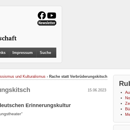
Search
nks
Impressum
Suche
for:
Search Button
ssismus und Kulturalismus
›
Rache statt Verbrüderungskitsch
Ru
ungskitsch
15.06.2023
Au
No
Zei
 deutschen Erinnerungskultur
Bü
ungstheater“
Me