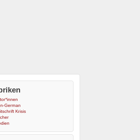
briken
tor*innen
n-German
tschrift Krisis
cher
dien