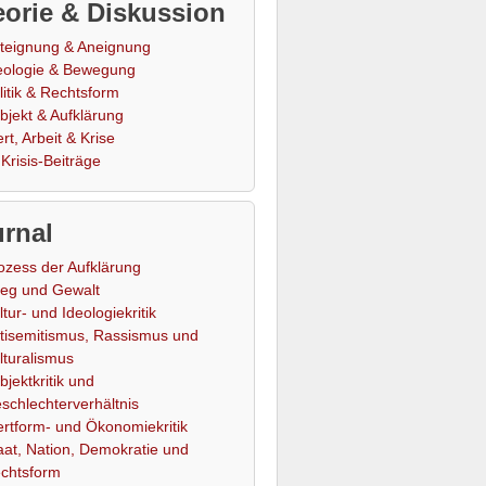
orie & Diskussion
teignung & Aneignung
eologie & Bewegung
litik & Rechtsform
bjekt & Aufklärung
rt, Arbeit & Krise
Krisis-Beiträge
rnal
ozess der Aufklärung
ieg und Gewalt
ltur- und Ideologiekritik
tisemitismus, Rassismus und
lturalismus
bjektkritik und
schlechterverhältnis
rtform- und Ökonomiekritik
aat, Nation, Demokratie und
chtsform