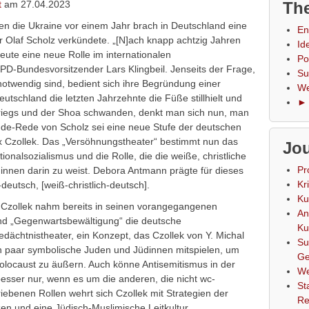
t
am 27.04.2023
The
en die Ukraine vor einem Jahr brach in Deutschland eine
En
 Olaf Scholz verkündete. „[N]ach knapp achtzig Jahren
Id
ute eine neue Rolle im internationalen
Po
PD-Bundesvorsitzender Lars Klingbeil. Jenseits der Frage,
Su
notwendig sind, bedient sich ihre Begründung einer
We
utschland die letzten Jahrzehnte die Füße stillhielt und
► 
riegs und der Shoa schwanden, denkt man sich nun, man
nde-Rede von Scholz sei eine neue Stufe der deutschen
ax Czollek. Das „Versöhnungstheater“ bestimmt nun das
Jou
nalsozialismus und die Rolle, die die weiße, christliche
Pr
innen darin zu weist. Debora Antmann prägte für dieses
Kr
-deutsch, [weiß-christlich-deutsch].
Ku
or Czollek nahm bereits in seinen vorangegangenen
An
 und „Gegenwartsbewältigung“ die deutsche
Ku
dächtnistheater, ein Konzept, das Czollek von Y. Michal
Su
 paar symbolische Juden und Jüdinnen mitspielen, um
Ge
olocaust zu äußern. Auch könne Antisemitismus in der
We
sser nur, wenn es um die anderen, die nicht wc-
St
ebenen Rollen wehrt sich Czollek mit Strategien der
Re
nzen und eine Jüdisch-Muslimische Leitkultur.