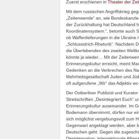
Zuerst erschienen in
Theater der Zei
Mit dem russischen Angriffskrieg geg
„Zeitenwende“ an, wie Bundeskanzler
der Zurückhaltung hat Deutschland he
Koordinatensystem.“, betonte auch S
ob Waffenlieferungen in die Ukraine 
„Schlussstrich-Rhetorik“. Nachdem De
die Überlebenden des zweiten Weltk
könnte ja wieder… Mit der Zeitenwe
Erinnerungskultur erreicht, meint M
Gedenken an die Verbrechen des Natio
Mehrheitsgesellschaft Juden und Jüd
oft aufgerufene „Wir“ das Adjektiv wc
Der Ostberliner Publizist und Kurat
Streitschriften „Desintegriert Euch“
Erinnerungskultur auseinander. Im Ge
Bodemann übernimmt, dürfen nur ein
sich möglichst vergebungsvoll zum H
Gegenwart angeklagt werden, aber be
Deutschen geht. Gegen die zugeschri
Desintegration: intersektionale Allia