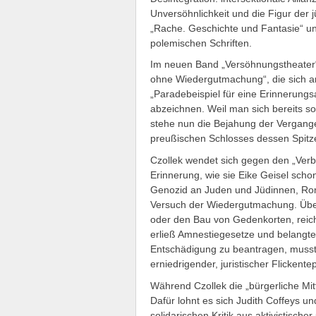
Unversöhnlichkeit und die Figur der j
„Rache. Geschichte und Fantasie“ u
polemischen Schriften.
Im neuen Band „Versöhnungstheater“
ohne Wiedergutmachung“, die sich an
„Paradebeispiel für eine Erinnerungs
abzeichnen. Weil man sich bereits so
stehe nun die Bejahung der Vergange
preußischen Schlosses dessen Spitze 
Czollek wendet sich gegen den „Verb
Erinnerung, wie sie Eike Geisel scho
Genozid an Juden und Jüdinnen, R
Versuch der Wiedergutmachung. Über 
oder den Bau von Gedenkorten, reich
erließ Amnestiegesetze und belangte 
Entschädigung zu beantragen, musste
erniedrigender, juristischer Flickente
Während Czollek die „bürgerliche Mitte
Dafür lohnt es sich Judith Coffeys u
solidarischen Kritik aus aktivistisch