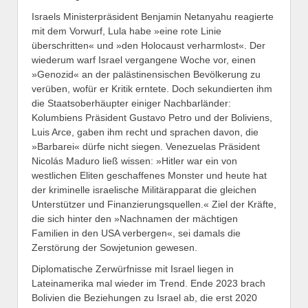
Israels Ministerpräsident Benjamin Netanyahu reagierte
mit dem Vorwurf, Lula habe »eine rote Linie
überschritten« und »den Holocaust verharmlost«. Der
wiederum warf Israel vergangene Woche vor, einen
»Genozid« an der palästinensischen Bevölkerung zu
verüben, wofür er Kritik erntete. Doch sekundierten ihm
die Staatsoberhäupter einiger Nachbarländer:
Kolumbiens Präsident Gustavo Petro und der Boliviens,
Luis Arce, gaben ihm recht und sprachen davon, die
»Barbarei« dürfe nicht siegen. Venezuelas Präsident
Nicolás Maduro ließ wissen: »Hitler war ein von
westlichen Eliten geschaffenes Monster und heute hat
der kriminelle israelische Militärapparat die gleichen
Unterstützer und Finanzierungsquellen.« Ziel der Kräfte,
die sich hinter den »Nachnamen der mächtigen
Familien in den USA verbergen«, sei damals die
Zerstörung der Sowjetunion gewesen.
Diplomatische Zerwürfnisse mit Israel liegen in
Lateinamerika mal wieder im Trend. Ende 2023 brach
Bolivien die Beziehungen zu Israel ab, die erst 2020