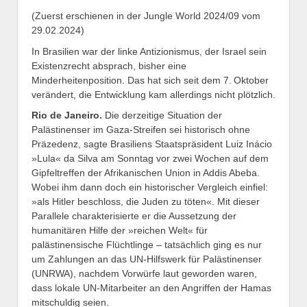
(Zuerst erschienen in der Jungle World 2024/09 vom
29.02.2024)
In Brasilien war der linke Antizionismus, der Israel sein
Existenzrecht absprach, bisher eine
Minderheitenposition. Das hat sich seit dem 7. Oktober
verändert, die Entwicklung kam allerdings nicht plötzlich.
Rio de Janeiro.
Die derzeitige Situation der
Palästinenser im Gaza-Streifen sei historisch ohne
Präzedenz, sagte Brasiliens Staatspräsident Luiz Inácio
»Lula« da Silva am Sonntag vor zwei Wochen auf dem
Gipfeltreffen der Afrikanischen Union in Addis Abeba.
Wobei ihm dann doch ein historischer Vergleich einfiel:
»als Hitler beschloss, die Juden zu töten«. Mit dieser
Parallele charakterisierte er die Aussetzung der
humanitären Hilfe der »reichen Welt« für
palästinensische Flüchtlinge – tatsächlich ging es nur
um Zahlungen an das UN-Hilfswerk für Palästinenser
(UNRWA), nachdem Vorwürfe laut geworden waren,
dass lokale UN-Mitarbeiter an den Angriffen der Hamas
mitschuldig seien.