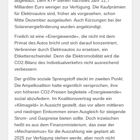
abgewälzt. Dem KTF stehen nächstes Jahr 12,7
Milliarden Euro weniger zur Verfügung. Die Kaufprämien
für Elektroautos sind, früher als vorgesehen, schon
Mitte Dezember ausgelaufen. Auch Kürzungen bei der
Solarenergieförderung wurden angekündigt.
Freilich ist eine »Energiewende«, die nicht mit dem
Primat des Autos bricht und sich darauf konzentriert,
Verbrenner durch Elektroautos zu ersetzen, ein
Etikettenschwindel. Denn die Elektromobilität wird die
CO2-Bilanz des Individualverkehrs nicht ausreichend
verbessern.
Der größte soziale Sprengstoff steckt im zweiten Punkt.
Die Ampelkoalition hatte eigentlich versprochen, ihre
von höheren CO2-Preisen begleitete »Energiewende«
sozial abzufedern. Im Koalitionsvertrag wurde ein
»Klimageld« in Aussicht gestellt, das vor allem mittleren
und niedrigen Einkommen einen Ausgleich für steigende
Strom- und Gaspreise bieten sollte. Doch inzwischen
heißt es aus dem Finanzministerium, das zwar der
»Mechanismus« für die Auszahlung wie geplant ab
2025 zur Verfügung stehen werde, aber noch nicht