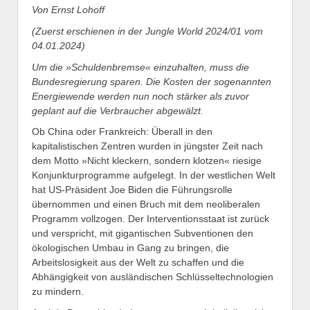
Von Ernst Lohoff
(Zuerst erschienen in der Jungle World 202
4
/
0
1 vom
04
.
0
1.202
4
)
Um die »Schuldenbremse« einzuhalten, muss die
Bundesregierung sparen. Die Kosten der sogenannten
Energiewende werden nun noch stärker als zuvor
geplant auf die Verbraucher abgewälzt.
Ob China oder Frankreich: Überall in den
kapitalistischen Zentren wurden in jüngster Zeit nach
dem Motto »Nicht kleckern, sondern klotzen« riesige
Konjunkturprogramme aufgelegt. In der westlichen Welt
hat US-Präsident Joe Biden die Führungsrolle
übernommen und einen Bruch mit dem neoliberalen
Programm vollzogen. Der Interventionsstaat ist zurück
und verspricht, mit gigantischen Subventionen den
ökologischen Umbau in Gang zu bringen, die
Arbeitslosigkeit aus der Welt zu schaffen und die
Abhängigkeit von ausländischen Schlüsseltechnologien
zu mindern.