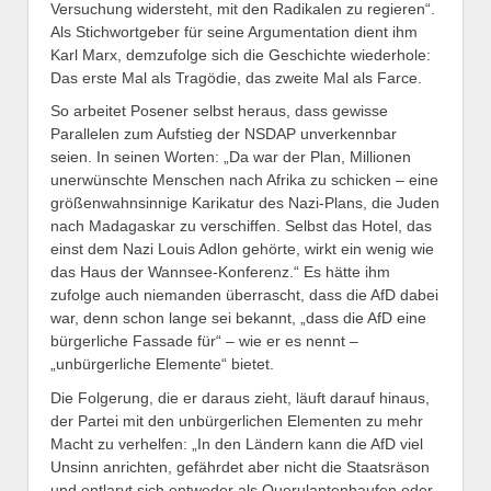
Versuchung widersteht, mit den Radikalen zu regieren“.
Als Stichwortgeber für seine Argumentation dient ihm
Karl Marx, demzufolge sich die Geschichte wiederhole:
Das erste Mal als Tragödie, das zweite Mal als Farce.
So arbeitet Posener selbst heraus, dass gewisse
Parallelen zum Aufstieg der NSDAP unverkennbar
seien. In seinen Worten: „Da war der Plan, Millionen
unerwünschte Menschen nach Afrika zu schicken – eine
größenwahnsinnige Karikatur des Nazi-Plans, die Juden
nach Madagaskar zu verschiffen. Selbst das Hotel, das
einst dem Nazi Louis Adlon gehörte, wirkt ein wenig wie
das Haus der Wannsee-Konferenz.“ Es hätte ihm
zufolge auch niemanden überrascht, dass die AfD dabei
war, denn schon lange sei bekannt, „dass die AfD eine
bürgerliche Fassade für“ – wie er es nennt –
„unbürgerliche Elemente“ bietet.
Die Folgerung, die er daraus zieht, läuft darauf hinaus,
der Partei mit den unbürgerlichen Elementen zu mehr
Macht zu verhelfen: „In den Ländern kann die AfD viel
Unsinn anrichten, gefährdet aber nicht die Staatsräson
und entlarvt sich entweder als Querulantenhaufen oder