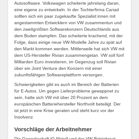
Autosoftware. Volkswagen scheiterte jahrelang daran,
eine eigene zu entwickeln. In der Tochterfirma Cariad
sollten sich ein paar zugekaufte Spezialist:innen mit
angestammten Entwicklern von VW zusammentun und
den zweitgrößten Softwarekonzern Deutschlands aus
dem Boden stampfen. Das scheiterte krachend, mit der
Folge, dass einige neue VW-Modelle Jahre zu spät auf
den Markt kommen werden. Mittlerweile hat sich VW mit
dem US-Hersteller Rivian zusammengetan. VW soll fünf
Milliarden Euro investieren, im Gegenzug soll Rivian
über ein Joint Venture den Konzern mit einer
zukunftsfähigen Softwareplattform versorgen.
Schwierigkeiten gibt es auch im Bereich der Batterien
für E-Autos. Um gegen Lieferprobleme gewappnet zu
sein, hatte sich VW mit über 20 Prozent an dem
europäischen Batteriehersteller Northvolt beteiligt. Der
ist jetzt in eine Krise geraten und steht kurz vor der
Insolvenz.
Vorschläge der Arbeitnehmer
Die Gewerkschaft IG Metall und der VW-Betriebsrat