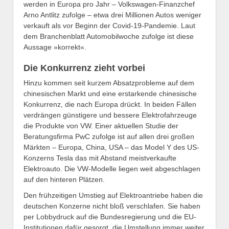
werden in Europa pro Jahr – Volkswagen-Finanzchef
Arno Antlitz zufolge – etwa drei Millionen Autos weniger
verkauft als vor Beginn der Covid-19-Pandemie. Laut
dem Branchenblatt Automobilwoche zufolge ist diese
Aussage »korrekt«.
Die Konkurrenz zieht vorbei
Hinzu kommen seit kurzem Absatzprobleme auf dem
chinesischen Markt und eine erstarkende chinesische
Konkurrenz, die nach Europa drückt. In beiden Fällen
verdrängen günstigere und bessere Elektrofahrzeuge
die Produkte von VW. Einer aktuellen Studie der
Beratungsfirma PwC zufolge ist auf allen drei großen
Märkten – Europa, China, USA – das Model Y des US-
Konzerns Tesla das mit Abstand meistverkaufte
Elektroauto. Die VW-Modelle liegen weit abgeschlagen
auf den hinteren Plätzen.
Den frühzeitigen Umstieg auf Elektroantriebe haben die
deutschen Konzerne nicht bloß verschlafen. Sie haben
per Lobbydruck auf die Bundesregierung und die EU-
Institutionen dafür gesorgt, die Umstellung immer weiter