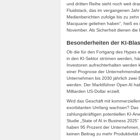
und dritten Reihe sieht noch weit dra
Fluidstack, das im vergangenen Jahr 
Medienberichten zufolge bis zu zehn 
Macquarie geliehen haben“, hieß es 
November. Als Sicherheit dienen die 
Besonderheiten der KI-Bla
Ob die für den Fortgang des Hypes e
in den KI-Sektor strömen werden, hä
Investoren aufrechterhalten werden 
einer Prognose der Unternehmensb
Unternehmen bis 2030 jährlich zwei B
werden. Der Marktführer Open AI hat
Milliarden US-Dollar erzielt.
Wird das Geschäft mit kommerziellen
exorbitanten Umfang wachsen? Das i
zahlungskräftigen potentiellen KI-A
Studie „State of AI in Business 2025
haben 95 Prozent der Unternehmen, d
keinen Beitrag zu mehr Produktivitä