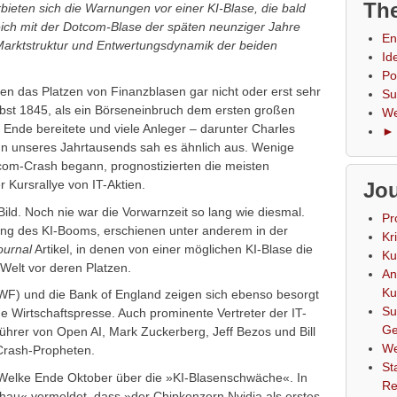
The
rbieten sich die Warnungen vor einer KI-Blase, die bald
eich mit der Dotcom-Blase der späten neunziger Jahre
En
 Marktstruktur und Entwertungsdynamik der beiden
Id
Po
en das Platzen von Finanzblasen gar nicht oder erst sehr
Su
st 1845, als ein Börseneinbruch dem ersten großen
We
Ende bereitete und viele Anleger – darunter Charles
► 
ginn unseres Jahrtausends sah es ähnlich aus. Wenige
om-Crash begann, prognostizierten die meisten
Kursrallye von IT-Aktien.
Jou
Bild. Noch nie war die Vorwarnzeit so lang wie diesmal.
Pr
ang des KI-Booms, erschienen unter anderem in der
Kr
ournal
Artikel, in denen von einer möglichen KI-Blase die
Ku
 Welt vor deren Platzen.
An
Ku
WF) und die Bank of England zeigen sich ebenso besorgt
Su
e Wirtschaftspresse. Auch prominente Vertreter der IT-
Ge
hrer von Open AI, Mark Zuckerberg, Jeff Bezos und Bill
We
 Crash-Propheten.
St
 Welke Ende Oktober über die »KI-Blasenschwäche«. In
Re
au« vermeldet, dass »der Chipkonzern Nvidia als erstes