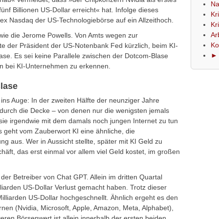
Na
f Billionen US-Dollar erreicht« hat. Infolge dieses
Kr
dex Nasdaq der US-Technologiebörse auf ein Allzeithoch.
Kr
Ar
wie die Jerome Powells. Von Amts wegen zur
Ko
te der Präsident der US-Notenbank Fed kürzlich, beim KI-
► 
ase. Es sei keine Parallele zwischen der Dotcom-Blase
en bei KI-Unternehmen zu erkennen.
lase
 ins Auge: In der zweiten Hälfte der neunziger Jahre
s durch die Decke – von denen nur die wenigsten jemals
ie irgendwie mit dem damals noch jungen Internet zu tun
s geht vom Zauberwort KI eine ähnliche, die
g aus. Wer in Aussicht stellte, später mit KI Geld zu
häft, das erst einmal vor allem viel Geld kostet, im großen
 der Betreiber von Chat GPT. Allein im dritten Quartal
lliarden US-Dollar Verlust gemacht haben. Trotz dieser
 Milliarden US-Dollar hochgeschnellt. Ähnlich ergeht es den
en (Nvidia, Microsoft, Apple, Amazon, Meta, Alphabet),
Deren Börsenwert ist allein innerhalb der ersten beiden