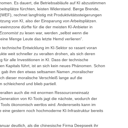
nomen. Es dauert, die Betriebsabläufe auf KI abzustimmen
beitsplätze fürchten, leisten Widerstand. Børge Brende,
(WEF), rechnet langfristig mit Produktivitätssteigerungen
tzung von KI, also der Einsparung von Arbeitsplätzen.
Gewinnzone dürfte für die der meisten KI-Anbieter in
Economist
zu lesen war, werden „selbst wenn die
, eine Menge Leute das letzte Hemd verlieren“.
e technische Entwicklung im KI-Sektor so rasant voran
kte weit schneller zu veralten drohen, als sich deren
für alle Investitionen in KI. Dass der technische
en Kapitals führt, ist an sich kein neues Phänomen. Schon
d gab ihm den etwas seltsamen Namen „moralischer
ich dieser moralische Verschleiß lange auf die
m schleichend und blieb partiell.
s veralten auch die mit enormen Ressourceneinsatz
Generation von KI-Tools jagt die nächste, wodurch der
Tools ökonomisch wertlos wird. Andererseits kann im
 eine gestern noch hochmoderne KI-Infrastruktur bereits
Januar deutlich, als die chinesische Firma Deepseek ihr