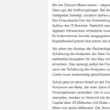
Bei der Dotcom-Blase waren – abge
Start-ups die Hoffnungsträger. Bei der
Geldgeber beteiligt, sondern stehen 
Der Finanzbedarf bei der Entwicklung
Aufbau der IT-Branche. Natürlich war
digitalen Infrastruktur erhebliche In
KI-Unternehmen bereits ausgegeben 
Kapitalbedarf jedoch fast schon wie 
Vor allem der Ausbau der Rechenkap
Schätzung der Analysten der New Yor
weltweiten Ausgaben für den Bau von
erreichen. Das sprengt selbst die F
nach der Schätzung der Analysten n
Lücke muss anderweitig geschlossen
Schon jetzt ist deren Anteil an der F
Konzerne wie Meta, die viele Jahre i
Finanzgebaren verändert. Um in Lo
stampfen, werden im Verbund mit d
Capital über 26 Milliarden US-Dollar
Höhe von sechs Milliarden. Die Vers