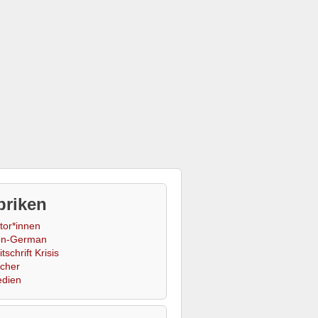
briken
tor*innen
n-German
tschrift Krisis
cher
dien