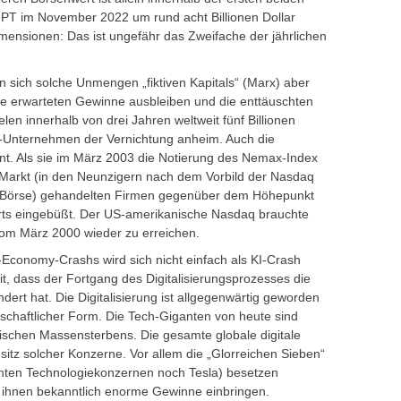
GPT im November 2022 um rund acht Billionen Dollar
mensionen: Das ist ungefähr das Zweifache der jährlichen
 sich solche Unmengen „fiktiven Kapitals“ (Marx) aber
die erwarteten Gewinne ausbleiben und die enttäuschten
en innerhalb von drei Jahren weltweit fünf Billionen
 IT-Unternehmen der Vernichtung anheim. Auch die
ont. Als sie im März 2003 die Notierung des Nemax-Index
n Markt (in den Neunzigern nach dem Vorbild der Nasdaq
 Börse) gehandelten Firmen gegenüber dem Höhepunkt
erts eingebüßt. Der US-amerikanische Nasdaq brauchte
om März 2000 wieder zu erreichen.
-Economy-Crashs wird sich nicht einfach als KI-Crash
t, dass der Fortgang des Digitalisierungsprozesses die
ert hat. Die Digitalisierung ist allgegenwärtig geworden
tschaftlicher Form. Die Tech-Giganten von heute sind
chen Massensterbens. Die gesamte globale digitale
besitz solcher Konzerne. Vor allem die „Glorreichen Sieben“
hnten Technologiekonzernen noch Tesla) besetzen
ie ihnen bekanntlich enorme Gewinne einbringen.