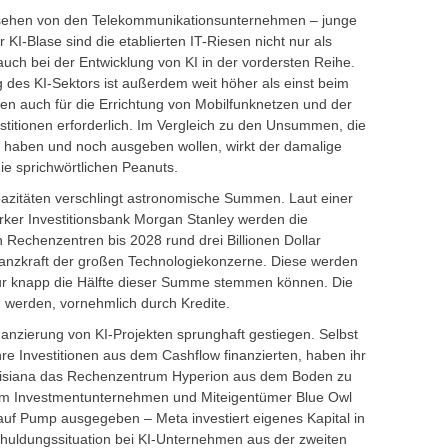
sehen von den Telekommunikationsunternehmen – junge
 KI-Blase sind die etablierten IT-Riesen nicht nur als
auch bei der Entwicklung von KI in der vordersten Reihe.
 des KI-Sektors ist außerdem weit höher als einst beim
en auch für die Errichtung von Mobilfunknetzen und der
vestitionen erforderlich. Im Vergleich zu den Unsummen, die
haben und noch ausgeben wollen, wirkt der damalige
die sprichwörtlichen Peanuts.
azitäten verschlingt astronomische Summen. Laut einer
ker Investitionsbank Morgan Stanley werden die
 Rechenzentren bis 2028 rund drei Billionen Dollar
inanzkraft der großen Technologiekonzerne. Diese werden
ur knapp die Hälfte dieser Summe stemmen können. Die
 werden, vornehmlich durch Kredite.
inanzierung von KI-Projekten sprunghaft gestiegen. Selbst
hre Investitionen aus dem Cashflow finanzierten, haben ihr
uisiana das Rechenzentrum Hyperion aus dem Boden zu
em Investmentunternehmen und Miteigentümer Blue Owl
 auf Pump ausgegeben – Meta investiert eigenes Kapital in
chuldungssituation bei KI-Unternehmen aus der zweiten