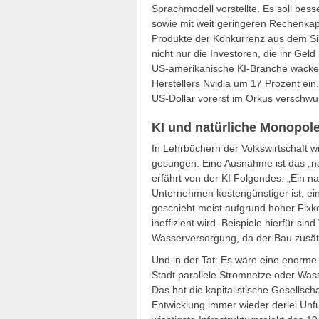
Sprachmodell vorstellte. Es soll bes
sowie mit weit geringeren Rechenkapa
Produkte der Konkurrenz aus dem Sili
nicht nur die Investoren, die ihr Ge
US-amerikanische KI-Branche wackelt
Herstellers Nvidia um 17 Prozent ein.
US-Dollar vorerst im Orkus verschw
KI und natürliche Monopol
In Lehrbüchern der Volkswirtschaft 
gesungen. Eine Ausnahme ist das „na
erfährt von der KI Folgendes: „Ein na
Unternehmen kostengünstiger ist, ein
geschieht meist aufgrund hoher Fixk
ineffizient wird. Beispiele hierfür s
Wasserversorgung, da der Bau zusätzl
Und in der Tat: Es wäre eine enorm
Stadt parallele Stromnetze oder Wa
Das hat die kapitalistische Gesellscha
Entwicklung immer wieder derlei Unfu