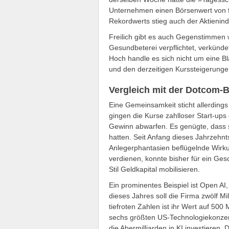
Unternehmen einen Börsenwert von fün
Rekordwerts stieg auch der Aktienin
Freilich gibt es auch Gegenstimmen 
Gesundbeterei verpflichtet, verkünde
Hoch handle es sich nicht um eine Bl
und den derzeitigen Kurssteigerung
Vergleich mit der Dotcom-B
Eine Gemeinsamkeit sticht allerdings
gingen die Kurse zahlloser Start-up
Gewinn abwarfen. Es genügte, dass s
hatten. Seit Anfang dieses Jahrzehnt
Anlegerphantasien beflügelnde Wirkun
verdienen, konnte bisher für ein Gesc
Stil Geldkapital mobilisieren.
Ein prominentes Beispiel ist Open AI,
dieses Jahres soll die Firma zwölf Mi
tiefroten Zahlen ist ihr Wert auf 500
sechs größten US-Technologiekonzern
die Abermilliarden in KI investieren. 