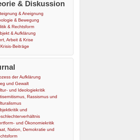
orie & Diskussion
teignung & Aneignung
eologie & Bewegung
litik & Rechtsform
bjekt & Aufklärung
rt, Arbeit & Krise
Krisis-Beiträge
rnal
ozess der Aufklärung
ieg und Gewalt
ltur- und Ideologiekritik
tisemitismus, Rassismus und
lturalismus
bjektkritik und
schlechterverhältnis
rtform- und Ökonomiekritik
aat, Nation, Demokratie und
chtsform