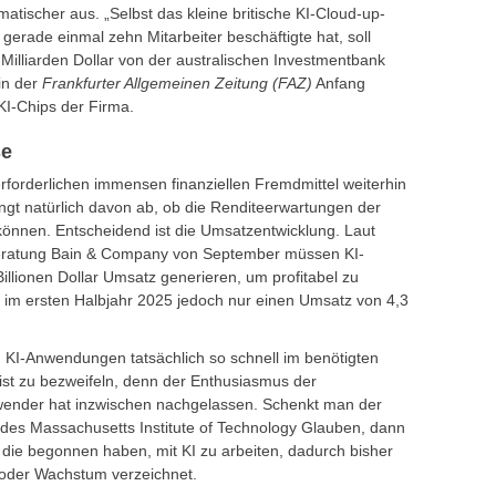
matischer aus. „Selbst das kleine britische KI-Cloud-up-
gerade einmal zehn Mitarbeiter beschäftigte hat, soll
Milliarden Dollar von der australischen Investmentbank
in der
Frankfurter Allgemeinen Zeitung (F
AZ
)
Anfang
KI-Chips der Firma.
se
rforderlichen immensen finanziellen Fremdmittel weiterhin
ngt natürlich davon ab, ob die Renditeerwartungen der
können. Entscheidend ist die Umsatzentwicklung. Laut
eratung Bain & Company von September müssen KI-
illionen Dollar Umsatz generieren, um profitabel zu
 im ersten Halbjahr 2025 jedoch nur einen Umsatz von 4,3
 KI-Anwendungen tatsächlich so schnell im benötigten
st zu bezweifeln, denn der Enthusiasmus der
nwender hat inzwischen nachgelassen. Schenkt man der
“ des Massachusetts Institute of Technology Glauben, dann
ie begonnen haben, mit KI zu arbeiten, dadurch bisher
t oder Wachstum verzeichnet.