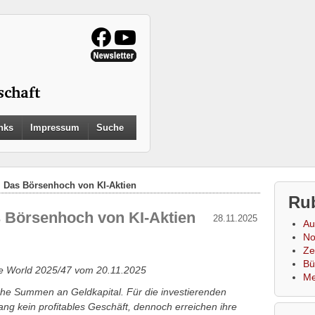
Search
nks
Impressum
Suche
for:
Search Button
. Das Börsenhoch von KI-Aktien
Ru
 Börsenhoch von KI-Aktien
28.11.2025
Au
No
Zei
Bü
le World 2025/47 vom 20.11.2025
Me
sche Summen an Geldkapital. Für die investierenden
ng kein profitables Geschäft, dennoch erreichen ihre