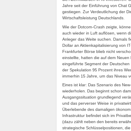
Jahre seit der Einführung von Chat 
gestiegen. Zur Verdeutlichung der Di
Wirtschaftsleistung Deutschlands.
Wie der Dotcom-Crash zeigte, können
auch wieder in Luft auflösen, wenn 
Anleger das Weite suchen. Damals fiel
Dollar an Aktienkapitalisierung von
Frankfurter Börse blieb nicht versch
einstellte, hatten die auf dem Neue
eingeführte Segment der Deutschen
der Spekulation 95 Prozent ihres W
immerhin 15 Jahre, um das Niveau v
Eines ist klar: Das Szenario des New
wiederholen. Das beginnt schon dami
Ausgangssituation grundlegend veränd
und das perverser Weise in privatwir
Überlebende des damaligen ökonomis
Infrastruktur befindet sich im Privat
(dazu zählt neben den bereits erwä
strategische Schlüsselpositionen, d