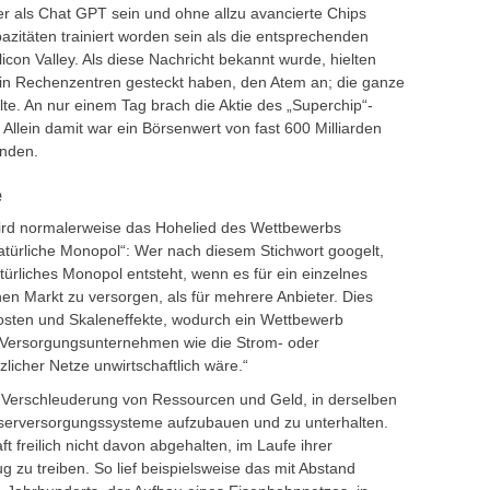
ser als Chat GPT sein und ohne allzu avancierte Chips
zitäten trainiert worden sein als die entsprechenden
con Valley. Als diese Nachricht bekannt wurde, hielten
ld in Rechenzentren gesteckt haben, den Atem an; die ganze
e. An nur einem Tag brach die Aktie des „Superchip“-
 Allein damit war ein Börsenwert von fast 600 Milliarden
unden.
e
wird normalerweise das Hohelied des Wettbewerbs
türliche Monopol“: Wer nach diesem Stichwort googelt,
türliches Monopol entsteht, wenn es für ein einzelnes
en Markt zu versorgen, als für mehrere Anbieter. Dies
osten und Skaleneffekte, wodurch ein Wettbewerb
ind Versorgungsunternehmen wie die Strom- oder
icher Netze unwirtschaftlich wäre.“
e Verschleuderung von Ressourcen und Geld, in derselben
sserversorgungssysteme aufzubauen und zu unterhalten.
ft freilich nicht davon abgehalten, im Laufe ihrer
g zu treiben. So lief beispielsweise das mit Abstand