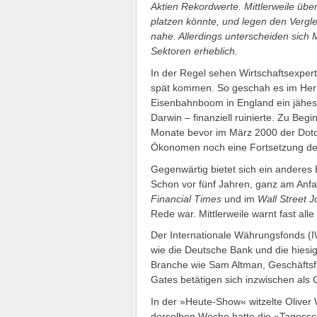
Aktien Rekordwerte. Mittlerweile übe
platzen könnte, und legen den Vergl
nahe. Allerdings unterscheiden sich
Sektoren erheblich.
In der Regel sehen Wirtschaftsexpert
spät kommen. So geschah es im Herb
Eisenbahnboom in England ein jähes 
Darwin – finanziell ruinierte. Zu Be
Monate bevor im März 2000 der Dotc
Ökonomen noch eine Fortsetzung der 
Gegenwärtig bietet sich ein anderes 
Schon vor fünf Jahren, ganz am Anf
Financial Times
und im
Wall Street J
Rede war. Mittlerweile warnt fast alle
Der Internationale Währungsfonds (I
wie die Deutsche Bank und die hiesig
Branche wie Sam Altman, Geschäftsfü
Gates betätigen sich inzwischen als
In der »Heute-Show« witzelte Oliver
derselben Woche hatte die »Tagessch