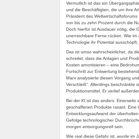
Vermutlich ist das ein Übergangsphä
und die Beschäftigten, die um ihre Ar
Präsident des Weltwirtschaftsforums 
von bis zu zehn Prozent durch die Nu
Doch hierfür ist Ausdauer nötig, die 
unerreichbare Ferne rücken. Wie im
Technologie ihr Potential ausschöpft
Das ist umso wahrscheinlicher, da di
schreitet, dass die Anlagen und Produ
Kosten amortisieren – eine Bedrohung 
Fortschritt zur Entwertung bestehend
Marx analysierte diesen Vorgang un
Verschleiß“. Allerdings beschränkte s
Produktionsmittel. Er verlief außerde
Bei der KI ist das anders. Einerseit
geschaffenen Produkte rasant. Eine 
Entwicklungsaufwand der überholten 
Gefolge technologischer Durchbrüche
morgen entsorgungsreif sein.
Wie real diese Gefahr ist, wurde im 