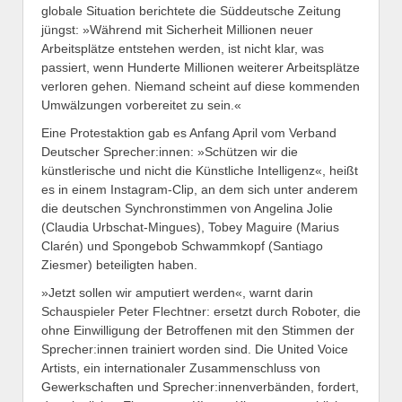
globale Situation berichtete die Süddeutsche Zeitung
jüngst: »Während mit Sicherheit Millionen neuer
Arbeitsplätze entstehen werden, ist nicht klar, was
passiert, wenn Hunderte Millionen weiterer Arbeitsplätze
verloren gehen. Niemand scheint auf diese kommenden
Umwälzungen vorbereitet zu sein.«
Eine Protestaktion gab es Anfang April vom Verband
Deutscher Sprech­er:in­nen: »Schützen wir die
künstlerische und nicht die Künstliche Intelligenz«, heißt
es in einem Instagram-Clip, an dem sich unter anderem
die deutschen Synchronstimmen von Angelina Jolie
(Claudia Urbschat-Mingues), Tobey Maguire (Marius
Clarén) und Spongebob Schwammkopf (Santiago
Ziesmer) beteiligten haben.
»Jetzt ­sollen wir amputiert werden«, warnt darin
Schauspieler Peter Flechtner: ­ersetzt durch Roboter, die
ohne Einwilligung der Betroffenen mit den Stimmen der
Sprecher:innen trainiert worden sind. Die United Voice
Artists, ein internationaler Zusammenschluss von
Gewerkschaften und Sprecher:innen­verbänden, fordert,