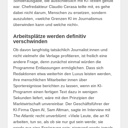
Sonderausgabe, die ausschließlich mit KI-Texten gefüllt
war. Chefredakteur Claudio Cerasa teilte mit, es gehe
dabei nicht darum, Menschen zu ersetzen, sondern
auszuloten, »welche Grenzen KI im Journalismus
überwinden kann und welche nicht«.
Arbeitsplätze werden definitiv
verschwinden
Ob davon langfristig tatsächlich Journalist:innen und
nicht vielmehr die Verlage profitieren, ist freilich eine
andere Frage, denn zunächst einmal würden die
Programme Entlassungen ermöglichen. Dass sich
Redaktionen etwa weiterhin den Luxus leisten werden,
ihre menschlichen Mit­ar­beiter:in­nen über
Sportereignisse berichten zu lassen, wenn ein KI-
Programm einen fertigen Text dazu in wenigen
Sekunden liefert, wäre mit den Prinzipien der
Marktwirtschaft unvereinbar. Der Geschäftsführer der
KI-Firma Open AI, Sam Altman, sagte im Interview mit
The Atlantic
recht unverblümt: »Viele Leute, die an KI
arbeiten, tun so, als ob sie nur gut sein werde; sie
werde nur eine Ergänzung sein; niemand werde jemals