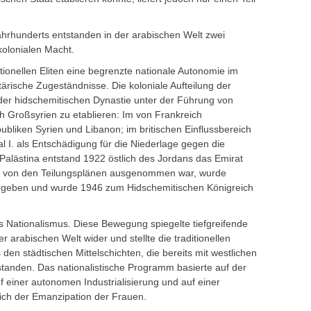
ahrhunderts entstanden in der arabischen Welt zwei
olonialen Macht.
ditionellen Eliten eine begrenzte nationale Autonomie im
itärische Zugeständnisse. Die koloniale Aufteilung der
 der hidschemitischen Dynastie unter der Führung von
ch Großsyrien zu etablieren: Im von Frankreich
ubliken Syrien und Libanon; im britischen Einflussbereich
l I. als Entschädigung für die Niederlage gegen die
Palästina entstand 1922 östlich des Jordans das Emirat
die von den Teilungsplänen ausgenommen war, wurde
bergeben und wurde 1946 zum Hidschemitischen Königreich
s Nationalismus. Diese Bewegung spiegelte tiefgreifende
r arabischen Welt wider und stellte die traditionellen
 den städtischen Mittelschichten, die bereits mit westlichen
tanden. Das nationalistische Programm basierte auf der
f einer autonomen Industrialisierung und auf einer
ßlich der Emanzipation der Frauen.