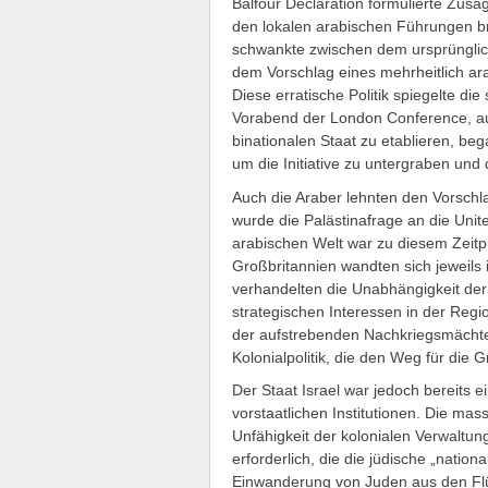
Balfour Declaration formulierte Zusa
den lokalen arabischen Führungen brac
schwankte zwischen dem ursprünglich
dem Vorschlag eines mehrheitlich ara
Diese erratische Politik spiegelte d
Vorabend der London Conference, auf 
binationalen Staat zu etablieren, beg
um die Initiative zu untergraben und
Auch die Araber lehnten den Vorschla
wurde die Palästinafrage an die Unit
arabischen Welt war zu diesem Zeitp
Großbritannien wandten sich jeweil
verhandelten die Unabhängigkeit der
strategischen Interessen in der Regi
der aufstrebenden Nachkriegsmächte 
Kolonialpolitik, die den Weg für die
Der Staat Israel war jedoch bereits e
vorstaatlichen Institutionen. Die m
Unfähigkeit der kolonialen Verwalt
erforderlich, die die jüdische „nation
Einwanderung von Juden aus den Flü