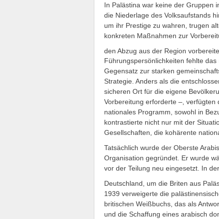
In Palästina war keine der Gruppen i
die Niederlage des Volksaufstands h
um ihr Prestige zu wahren, trugen al
konkreten Maßnahmen zur Vorbereitung
den Abzug aus der Region vorbereitet
Führungspersönlichkeiten fehlte das 
Gegensatz zur starken gemeinschaftsb
Strategie. Anders als die entschlosse
sicheren Ort für die eigene Bevölker
Vorbereitung erforderte –, verfügten
nationales Programm, sowohl in Bezu
kontrastierte nicht nur mit der Situa
Gesellschaften, die kohärente natio
Tatsächlich wurde der Oberste Arabis
Organisation gegründet. Er wurde w
vor der Teilung neu eingesetzt. In de
Deutschland, um die Briten aus Paläs
1939 verweigerte die palästinensis
britischen Weißbuchs, das als Antwo
und die Schaffung eines arabisch do