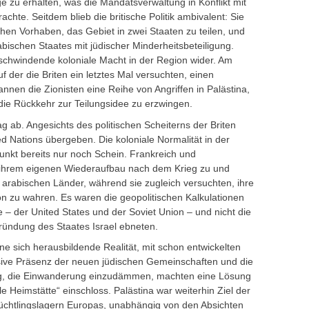
ge zu erhalten, was die Mandatsverwaltung in Konflikt mit
hte. Seitdem blieb die britische Politik ambivalent: Sie
en Vorhaben, das Gebiet in zwei Staaten zu teilen, und
bischen Staates mit jüdischer Minderheitsbeteiligung.
ie schwindende koloniale Macht in der Region wider. Am
der die Briten ein letztes Mal versuchten, einen
annen die Zionisten eine Reihe von Angriffen in Palästina,
 die Rückkehr zur Teilungsidee zu erzwingen.
g ab. Angesichts des politischen Scheiterns der Briten
ed Nations übergeben. Die koloniale Normalität in der
unkt bereits nur noch Schein. Frankreich und
s ihrem eigenen Wiederaufbau nach dem Krieg zu und
 arabischen Länder, während sie zugleich versuchten, ihre
on zu wahren. Es waren die geopolitischen Kalkulationen
– der United States und der Soviet Union – und nicht die
 Gründung des Staates Israel ebneten.
ine sich herausbildende Realität, mit schon entwickelten
assive Präsenz der neuen jüdischen Gemeinschaften und die
ung, die Einwanderung einzudämmen, machten eine Lösung
ale Heimstätte“ einschloss. Palästina war weiterhin Ziel der
chtlingslagern Europas, unabhängig von den Absichten