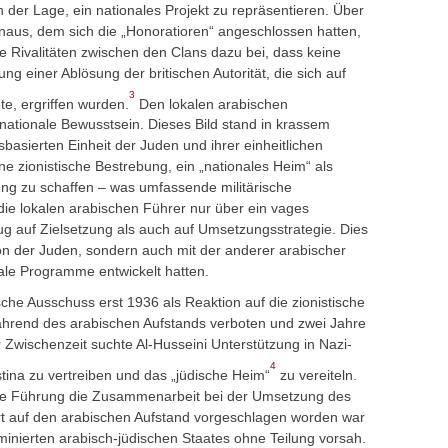
n der Lage, ein nationales Projekt zu repräsentieren. Über
inaus, dem sich die „Honoratioren“ angeschlossen hatten,
te Rivalitäten zwischen den Clans dazu bei, dass keine
 einer Ablösung der britischen Autorität, die sich auf
3
e, ergriffen wurden.
Den lokalen arabischen
nationale Bewusstsein. Dieses Bild stand in krassem
asierten Einheit der Juden und ihrer einheitlichen
ne zionistische Bestrebung, ein „nationales Heim“ als
ung zu schaffen – was umfassende militärische
 die lokalen arabischen Führer nur über ein vages
g auf Zielsetzung als auch auf Umsetzungsstrategie. Dies
tion der Juden, sondern auch mit der anderer arabischer
nale Programme entwickelt hatten.
che Ausschuss erst 1936 als Reaktion auf die zionistische
ährend des arabischen Aufstands verboten und zwei Jahre
r Zwischenzeit suchte Al-Husseini Unterstützung in Nazi-
4
tina zu vertreiben und das „jüdische Heim“
zu vereiteln.
che Führung die Zusammenarbeit bei der Umsetzung des
rt auf den arabischen Aufstand vorgeschlagen worden war
minierten arabisch-jüdischen Staates ohne Teilung vorsah.