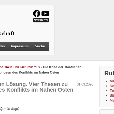
Search
nks
Impressum
Suche
for:
Search Button
ssismus und Kulturalismus
›
Die Krise der staatlichen
Ru
phosen des Konflikts im Nahen Osten
Au
hen Lösung. Vier Thesen zu
31.03.2026
No
s Konflikts im Nahen Osten
Zei
Bü
Me
Quelle folgt)