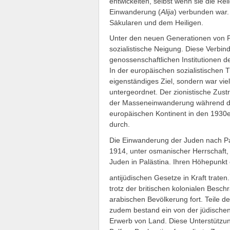
entwickelten, selbst wenn sie die Reli
Einwanderung (
Alija
) verbunden war.
Säkularen und dem Heiligen.
Unter den neuen Generationen von P
sozialistische Neigung. Diese Verbin
genossenschaftlichen Institutionen der
In der europäischen sozialistischen T
eigenständiges Ziel, sondern war vi
untergeordnet. Der zionistische Zus
der Masseneinwanderung während de
europäischen Kontinent in den 1930er
durch.
Die Einwanderung der Juden nach Pal
1914, unter osmanischer Herrschaft,
Juden in Palästina. Ihren Höhepunkt 
antijüdischen Gesetze in Kraft traten.
trotz der britischen kolonialen Bes
arabischen Bevölkerung fort. Teile der
zudem bestand ein von der jüdische
Erwerb von Land. Diese Unterstützung