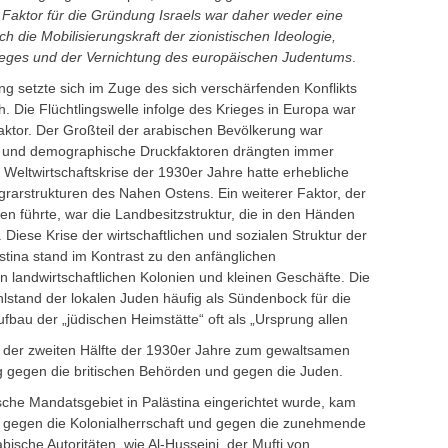
Faktor für die Gründung Israels war daher weder eine
ch die Mobilisierungskraft der zionistischen Ideologie,
rieges und der Vernichtung des europäischen Judentums
.
ung setzte sich im Zuge des sich verschärfenden Konflikts
. Die Flüchtlingswelle infolge des Krieges in Europa war
Faktor. Der Großteil der arabischen Bevölkerung war
che und demographische Druckfaktoren drängten immer
eltwirtschaftskrise der 1930er Jahre hatte erhebliche
Agrarstrukturen des Nahen Ostens. Ein weiterer Faktor, der
ren führte, war die Landbesitzstruktur, die in den Händen
. Diese Krise der wirtschaftlichen und sozialen Struktur der
stina stand im Kontrast zu den anfänglichen
en landwirtschaftlichen Kolonien und kleinen Geschäfte. Die
lstand der lokalen Juden häufig als Sündenbock für die
fbau der „jüdischen Heimstätte“ oft als „Ursprung allen
in der zweiten Hälfte der 1930er Jahre zum gewaltsamen
g gegen die britischen Behörden und gegen die Juden.
ische Mandatsgebiet in Palästina eingerichtet wurde, kam
 gegen die Kolonialherrschaft und gegen die zunehmende
ische Autoritäten, wie Al-Husseini, der Mufti von