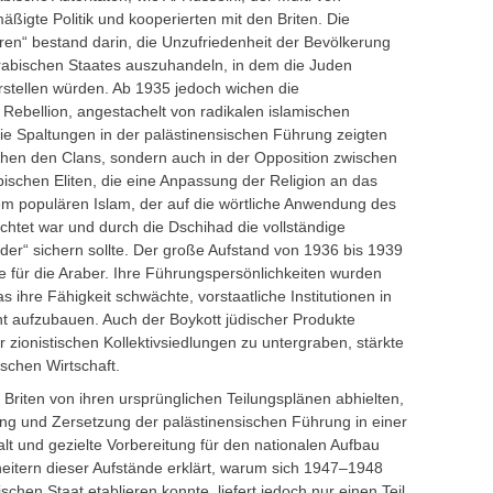
äßigte Politik und kooperierten mit den Briten. Die
oren“ bestand darin, die Unzufriedenheit der Bevölkerung
rabischen Staates auszuhandeln, in dem die Juden
darstellen würden. Ab 1935 jedoch wichen die
Rebellion, angestachelt von radikalen islamischen
ie Spaltungen in der palästinensischen Führung zeigten
ischen den Clans, sondern auch in der Opposition zwischen
abischen Eliten, die eine Anpassung der Religion an das
m populären Islam, der auf die wörtliche Anwendung des
ichtet war und durch die Dschihad die vollständige
der“ sichern sollte. Der große Aufstand von 1936 bis 1939
e für die Araber. Ihre Führungspersönlichkeiten wurden
s ihre Fähigkeit schwächte, vorstaatliche Institutionen in
cht aufzubauen. Auch der Boykott jüdischer Produkte
r zionistischen Kollektivsiedlungen zu untergraben, stärkte
schen Wirtschaft.
Briten von ihren ursprünglichen Teilungsplänen abhielten,
ung und Zersetzung der palästinensischen Führung in einer
t und gezielte Vorbereitung für den nationalen Aufbau
eitern dieser Aufstände erklärt, warum sich 1947–1948
chen Staat etablieren konnte, liefert jedoch nur einen Teil