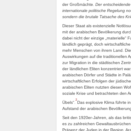
der Großmächte.
Der entscheidende 
internationale politische Regelung no
sondern die brutale Tatsache des K
Dieser Staat als existenzielle Notlös
mit der arabischen Bevölkerung durch
dabei nicht der einzige „materielle“ 
ländlich geprägt, doch wirtschaftli
mehr Menschen von ihrem Land. Die W
Auswirkungen auf die traditionellen 
zur Migration in die städtischen Zent
der ländlichen Eliten konzentriert war
arabischen Dörfer und Städte in Palä
wirtschaftlichen Erfolgen der jüdisch
arabischen Eliten nutzten diesen Woh
soziale Krise und betrachteten den Au
2
Übels“.
Das explosive Klima führte 
Aufstand der arabischen Bevölkerun
Seit den 1920er-Jahren, als das brit
es zu zahlreichen Gewaltausbrüchen
Präsenz der Juden in der Region. Arab