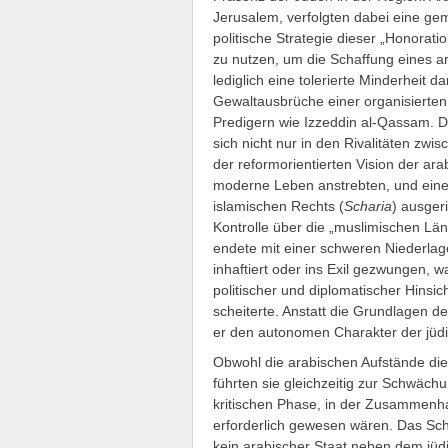
Jerusalem, verfolgten dabei eine gem
politische Strategie dieser „Honorati
zu nutzen, um die Schaffung eines a
lediglich eine tolerierte Minderheit 
Gewaltausbrüche einer organisierten 
Predigern wie Izzeddin al-Qassam. D
sich nicht nur in den Rivalitäten zw
der reformorientierten Vision der ar
moderne Leben anstrebten, und eine
islamischen Rechts (
Scharia
) ausger
Kontrolle über die „muslimischen Län
endete mit einer schweren Niederlag
inhaftiert oder ins Exil gezwungen, wa
politischer und diplomatischer Hinsi
scheiterte. Anstatt die Grundlagen de
er den autonomen Charakter der jüdi
Obwohl die arabischen Aufstände die 
führten sie gleichzeitig zur Schwäch
kritischen Phase, in der Zusammenhal
erforderlich gewesen wären. Das Sch
kein arabischer Staat neben dem jüdis