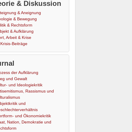
orie & Diskussion
teignung & Aneignung
eologie & Bewegung
litik & Rechtsform
bjekt & Aufklärung
rt, Arbeit & Krise
Krisis-Beiträge
rnal
ozess der Aufklärung
ieg und Gewalt
ltur- und Ideologiekritik
tisemitismus, Rassismus und
lturalismus
bjektkritik und
schlechterverhältnis
rtform- und Ökonomiekritik
aat, Nation, Demokratie und
chtsform