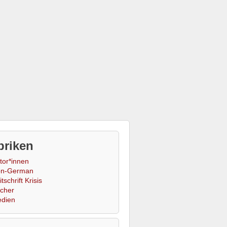
briken
tor*innen
n-German
tschrift Krisis
cher
dien