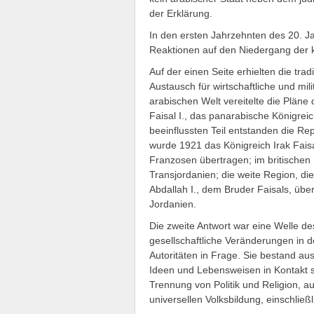
der Erklärung.
In den ersten Jahrzehnten des 20. J
Reaktionen auf den Niedergang der k
Auf der einen Seite erhielten die tra
Austausch für wirtschaftliche und mil
arabischen Welt vereitelte die Pläne
Faisal I., das panarabische Königrei
beeinflussten Teil entstanden die Rep
wurde 1921 das Königreich Irak Faisa
Franzosen übertragen; im britischen 
Transjordanien; die weite Region, 
Abdallah I., dem Bruder Faisals, ü
Jordanien.
Die zweite Antwort war eine Welle de
gesellschaftliche Veränderungen in de
Autoritäten in Frage. Sie bestand aus
Ideen und Lebensweisen in Kontakt s
Trennung von Politik und Religion, au
universellen Volksbildung, einschlie