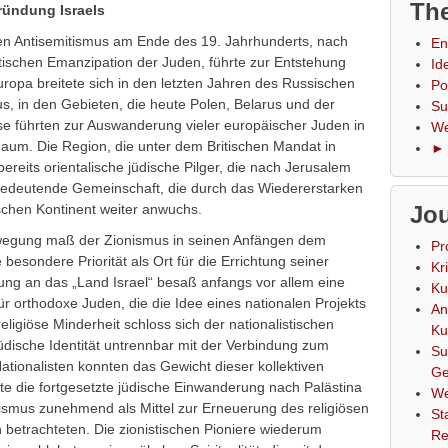
The
Gründung Israels
n Antisemitismus am Ende des 19. Jahrhunderts, nach
En
itischen Emanzipation der Juden, führte zur Entstehung
Id
ropa breitete sich in den letzten Jahren des Russischen
Po
, in den Gebieten, die heute Polen, Belarus und der
Su
se führten zur Auswanderung vieler europäischer Juden in
We
aum. Die Region, die unter dem Britischen Mandat in
► 
reits orientalische jüdische Pilger, die nach Jerusalem
 bedeutende Gemeinschaft, die durch das Wiedererstarken
schen Kontinent weiter anwuchs.
Jou
Bewegung maß der Zionismus in seinen Anfängen dem
Pr
sondere Priorität als Ort für die Errichtung seiner
Kr
dung an das „Land Israel“ besaß anfangs vor allem eine
Ku
für orthodoxe Juden, die die Idee eines nationalen Projekts
An
eligiöse Minderheit schloss sich der nationalistischen
Ku
üdische Identität untrennbar mit der Verbindung zum
Su
tionalisten konnten das Gewicht dieser kollektiven
Ge
rte die fortgesetzte jüdische Einwanderung nach Palästina
We
ismus zunehmend als Mittel zur Erneuerung des religiösen
St
betrachteten. Die zionistischen Pioniere wiederum
Re