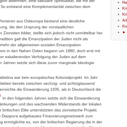
gion ablehnten, eine säkulare Spiritualität, die mit der
Na
 So entstand eine Komplementarität zwischen dem
Kr
Kr
Ar
ionieren aus Osteuropa bestand eine deutliche
Ko
dung, die den Ursprung der vorstaatlichen
► 
 Zionisten bildet, stellte sich jedoch nicht unmittelbar her.
radition galt die Emanzipation der Juden nicht als
elmehr der allgemeinen sozialen Emanzipation
trom in den Nahen Osten begann um 1880, doch erst mit
r eskalierenden Verfolgung der Juden auf dem
 Jahren setzte sich diese zuvor marginale Ideologie
ästina war kein europäisches Kolonialprojekt. Im Jahr
 lebten bereits zwischen sechzig- und achtzigtausend
erreichte die Einwanderung 1935, als in Deutschland die
1
In den folgenden Jahren setzte sich die Einwanderung
chränkungen und des wachsenden Widerstands der lokalen
 britischen Elite unterstützten das zionistische Projekt;
n Diaspora aufgebautes Finanzierungsnetzwerk zum
 ermöglichte es, von der britischen Regierung die in der