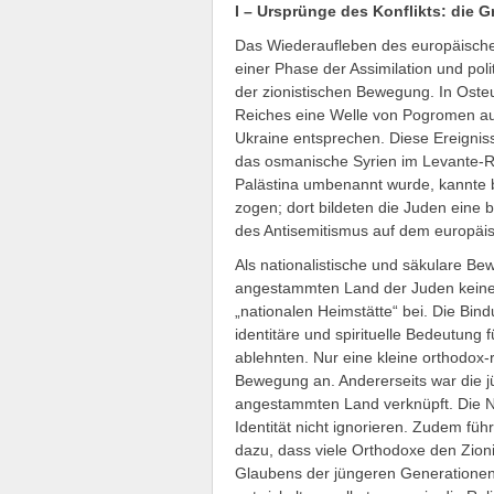
I – Ursprünge des Konflikts: die 
Das Wiederaufleben des europäische
einer Phase der Assimilation und pol
der zionistischen Bewegung. In Osteu
Reiches eine Welle von Pogromen aus
Ukraine entsprechen. Diese Ereignis
das osmanische Syrien im Levante-R
Palästina umbenannt wurde, kannte be
zogen; dort bildeten die Juden eine
des Antisemitismus auf dem europäi
Als nationalistische und säkulare 
angestammten Land der Juden keine be
„nationalen Heimstätte“ bei. Die Bin
identitäre und spirituelle Bedeutung 
ablehnten. Nur eine kleine orthodox-r
Bewegung an. Andererseits war die j
angestammten Land verknüpft. Die Na
Identität nicht ignorieren. Zudem füh
dazu, dass viele Orthodoxe den Zion
Glaubens der jüngeren Generationen 