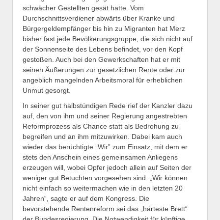
schwächer Gestellten gesät hatte. Vom
Durchschnittsverdiener abwärts über Kranke und
Bürgergeldempfänger bis hin zu Migranten hat Merz
bisher fast jede Bevölkerungsgruppe, die sich nicht auf
der Sonnenseite des Lebens befindet, vor den Kopf
gestoßen. Auch bei den Gewerkschaften hat er mit
seinen Äußerungen zur gesetzlichen Rente oder zur
angeblich mangelnden Arbeitsmoral für erheblichen
Unmut gesorgt.
In seiner gut halbstündigen Rede rief der Kanzler dazu
auf, den von ihm und seiner Regierung angestrebten
Reformprozess als Chance statt als Bedrohung zu
begreifen und an ihm mitzuwirken. Dabei kam auch
wieder das berüchtigte „Wir” zum Einsatz, mit dem er
stets den Anschein eines gemeinsamen Anliegens
erzeugen will, wobei Opfer jedoch allein auf Seiten der
weniger gut Betuchten vorgesehen sind. „Wir können
nicht einfach so weitermachen wie in den letzten 20
Jahren“, sagte er auf dem Kongress. Die
bevorstehende Rentenreform sei das „härteste Brett“
der Bundesregierung. Die Notwendigkeit für künftige