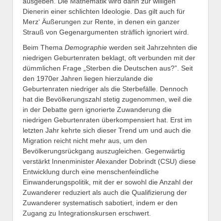
ausgeben. Die Mathematik wird dann zur willigen
Dienerin einer schlichten Ideologie. Das gilt auch für
Merz‘ Äußerungen zur Rente, in denen ein ganzer
Strauß von Gegenargumenten sträflich ignoriert wird.
Beim Thema
Demographie
werden seit Jahrzehnten die
niedrigen Geburtenraten beklagt, oft verbunden mit der
dümmlichen Frage „Sterben die Deutschen aus?”. Seit
den 1970er Jahren liegen hierzulande die
Geburtenraten niedriger als die Sterbefälle. Dennoch
hat die Bevölkerungszahl stetig zugenommen, weil die
in der Debatte gern ignorierte Zuwanderung die
niedrigen Geburtenraten überkompensiert hat. Erst im
letzten Jahr kehrte sich dieser Trend um und auch die
Migration reicht nicht mehr aus, um den
Bevölkerungsrückgang auszugleichen. Gegenwärtig
verstärkt Innenminister Alexander Dobrindt (CSU) diese
Entwicklung durch eine menschenfeindliche
Einwanderungspolitik, mit der er sowohl die Anzahl der
Zuwanderer reduziert als auch die Qualifizierung der
Zuwanderer systematisch sabotiert, indem er den
Zugang zu Integrationskursen erschwert.