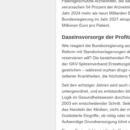
Patentgeschützte Arzneimittel, die 
verursachen 54 Prozent der Arzneimit
Jahr 2024 mehr als neun Milliarden E
Bundesregierung im Jahr 2027 einspar
Millionen Euro pro Patient.
Daseinsvorsorge der Profita
Wie reagiert die Bundesregierung au
Reform mit Standortverlagerungen dr
reservieren will? Die bestehenden P
der GKV-Spitzenverband Erstattungs
gestrichen – während
orphan drugs
v
seltener Krankheiten, die höchstens 
Seit den achtziger Jahren wird auch i
untergeordnet, und es entstanden bör
Logik im Gesundheitswesen durchzus
2003 ein entscheidender Schritt. S
das Handeln der Kliniken, nicht der 
Gutdotierte Eingriffe, ob nötig oder 
Aufwendige Grundversorgung lohnt sic