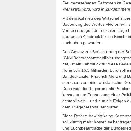
Die vorgesehenen Reformen im Gesu
Wer krank wird, wird in Zukunft meh
Mit dem Aufstieg des Wirtschaftslibe
Bedeutung des Wortes »Reform« ins G
Verbesserungen der sozialen Lage bre
daraus ein Ausdruck für die Beschne
nach oben geworden.
Das Gesetz zur Stabilisierung der Be
(GKV-Beitragssatzstabilisierungsges
hat, ist ein Lehrstück für diese Bed
Höhe von 16,3 Milliarden Euro soll ei
Bundeskanzler Friedrich Merz und B
sprechen von einer »historischen Soz
Doch was die Regierung als Problemlö
konsequente Fortsetzung einer Politi
destabilisiert – und nun die Folgen d
dem Pflegepersonal aufbürdet.
Diese Reform bewirkt keine Kostense
soll künftig mehr Kosten selbst trag
und Suchtbeauftragte der Bundesregi