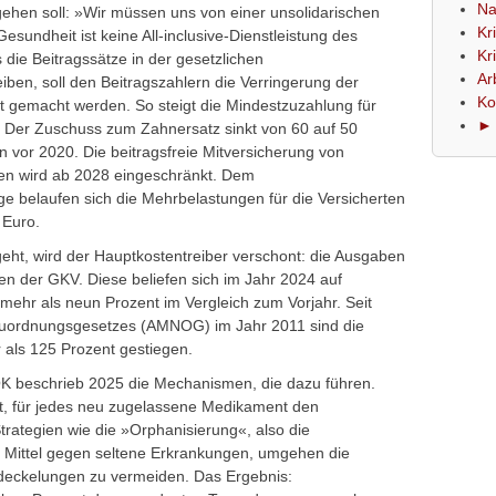
Na
s gehen soll: »Wir müssen uns von einer unsolidarischen
Kr
esundheit ist keine All-inclusive-Dienstleistung des
Kr
die Beitragssätze in der gesetzlichen
Ar
iben, soll den Beitragszahlern die Verringerung der
Ko
 gemacht werden. So steigt die Mindestzuzahlung für
► 
. Der Zuschuss zum Zahnersatz sinkt von 60 auf 50
 vor 2020. Die beitragsfreie Mitversicherung von
n wird ab 2028 eingeschränkt. Dem
e belaufen sich die Mehrbelastungen für die Versicherten
 Euro.
ht, wird der Hauptkostentreiber verschont: die Ausgaben
ten der GKV. Diese beliefen sich im Jahr 2024 auf
 mehr als neun Prozent im Vergleich zum Vorjahr. Seit
neuordnungsgesetzes (AMNOG) im Jahr 2011 sind die
als 125 Prozent gestiegen.
AOK beschrieb 2025 die Mechanismen, die dazu führen.
t, für jedes neu zugelassene Medikament den
rategien wie die »Orphanisierung«, also die
s Mittel gegen seltene Erkrankungen, umgehen die
sdeckelungen zu vermeiden. Das Ergebnis: