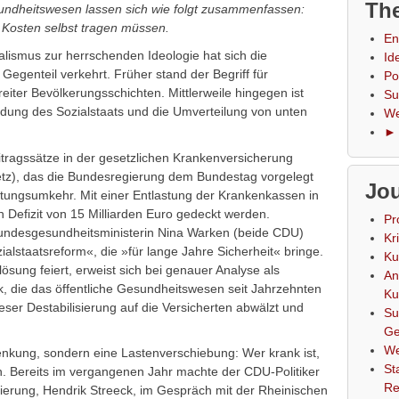
The
ndheitswesen lassen sich wie folgt zusammenfassen:
r Kosten selbst tragen müssen.
En
ralismus zur herrschenden Ideologie hat sich die
Id
egenteil verkehrt. Früher stand der Begriff für
Po
iter Bevölkerungsschichten. Mittlerweile hingegen ist
Su
idung des Sozialstaats und die Umverteilung von unten
We
► 
itragssätze in der gesetzlichen Krankenversicherung
etz), das die Bundesregierung dem Bundestag vorgelegt
Jou
eutungsumkehr. Mit einer Entlastung der Krankenkassen in
n Defizit von 15 Milliarden Euro gedeckt werden.
Pr
undesgesundheitsministerin Nina Warken (beide CDU)
Kr
ialstaatsreform«, die »für lange Jahre Sicherheit« bringe.
Ku
sung feiert, erweist sich bei genauer Analyse als
An
k, die das öffentliche Gesundheitswesen seit Jahrzehnten
Ku
ieser Destabilisierung auf die Versicherten abwälzt und
Su
Ge
We
nkung, sondern eine Lastenverschiebung: Wer krank ist,
St
en. Bereits im vergangenen Jahr machte der CDU-Politiker
Re
erung, Hendrik Streeck, im Gespräch mit der Rheinischen