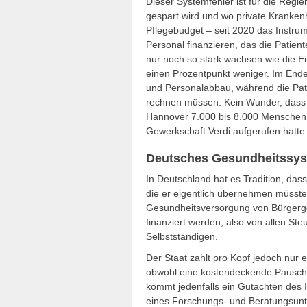
Dieser Systemfehler ist für die Regi
gespart wird und wo private Kranke
Pflegebudget – seit 2020 das Instru
Personal finanzieren, das die Patien
nur noch so stark wachsen wie die 
einen Prozentpunkt weniger. Im Endef
und Personalabbau, während die Pati
rechnen müssen. Kein Wunder, dass 
Hannover 7.000 bis 8.000 Menschen a
Gewerkschaft Verdi aufgerufen hatte
Deutsches Gesundheitssyst
In Deutschland hat es Tradition, da
die er eigentlich übernehmen müsste
Gesundheitsversorgung von Bürgergel
finanziert werden, also von allen St
Selbstständigen.
Der Staat zahlt pro Kopf jedoch nur
obwohl eine kostendeckende Pauscha
kommt jedenfalls ein Gutachten des I
eines Forschungs- und Beratungsunt