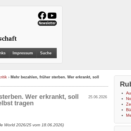
Search
nks
Impressum
Suche
for:
Search Button
ritik
›
Mehr bezahlen, früher sterben. Wer erkrankt, soll
Ru
Au
sterben. Wer erkrankt, soll
25.06.2026
No
lbst tragen
Zei
Bü
Me
gle World 2026/25 vom 18.06.2026)