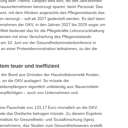
erung kein Thema. Gespart wird dort, wo seit Jahrzehnten
nhausunternehmen bevorzugt sparen: beim Personal. Das
ment, mit dem Kliniken angesichts des Pflegenotstands das
ten versorgt – soll ab 2027 gedeckelt werden. Es darf dann
Einnahmen der GKV, in den Jahren 2027 bis 2029 sogar um
fekt bedeutet das für die Pflegekräfte Lohnzurückhaltung
enten mit einer Verschärfung des Pflegenotstands
am 10. Juni vor der Gesundheitsministerkonferenz in
n einer Protestdemonstration teilnahmen, zu der die
.
em teuer und ineffizient
ss der Bund aus Gründen der Haushaltskosmetik Kosten,
, an die GKV auslagert. So müsste die
dempfängern eigentlich vollständig aus Steuermitteln
euerpflichtigen – auch von Unternehmen und
 eine Pauschale von 133,17 Euro monatlich an die GKV,
le das Dreifache betragen müsste. Zu diesem Ergebnis
nstituts für Gesundheits- und Sozialforschung (Iges),
ernehmens, das Studien zum Gesundheitswesen erstellt.