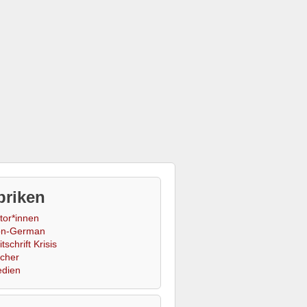
briken
tor*innen
n-German
tschrift Krisis
cher
dien