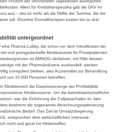
sieben Prozent der verordneten Tagesdosen ausmachen,
telkosten. Allein für Krebstherapeutika gab die GKV im
uro aus – das ist mehr als die Hälfte der Summe, die die
en will. Einzelne Einmaltherapien kosten bis zu drei
bilität untergeordnet
f eine Pharma-Lobby, die schon vor dem Inkrafttreten der
oht und preisgedeckelte Medikamente für Privatpatienten
reisobergrenzen im AMNOG-Verfahren, mit Hilfe dessen
beträge mit der Pharmaindustrie aushandelt, werden
öllig unreguliert bleiben, also Arzneimittel zur Behandlung
fünf von 10.000 Personen betreffen.
m Klinikbereich die Daseinsvorsorge der Profitabilität
sennotierte Klinikkonzerne. Um die betriebswirtschaftliche
etzen, war die Einführung der Fallpauschalen im Jahr
eitdem bestimmt die sogenannte Abrechnungsoptimierung
medizinische Bedarf. Das Ziel ist Umsatzsteigerung:
nicht, entsprechen dem wirtschaftlichen Interesse.
h nicht und gerät ins Hintertreffen.