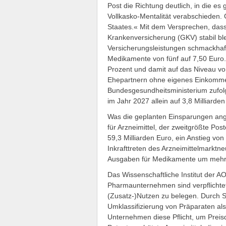
Post die Richtung deutlich, in die e
Vollkasko-Mentalität verabschieden. G
Staates.« Mit dem Versprechen, dass 
Krankenversicherung (GKV) stabil ble
Versicherungsleistungen schmackhaft
Medikamente von fünf auf 7,50 Euro
Prozent und damit auf das Niveau von
Ehepartnern ohne eigenes Einkomme
Bundesgesundheitsministerium zufolg
im Jahr 2027 allein auf 3,8 Milliarden
Was die geplanten Einsparungen ange
für Arzneimittel, der zweitgrößte Pos
59,3 Milliarden Euro, ein Anstieg von
Inkrafttreten des Arzneimittelmarkt
Ausgaben für Medikamente um mehr 
Das Wissenschaftliche Institut der 
Pharmaunternehmen sind verpflichte
(Zusatz-)Nutzen zu belegen. Durch St
Umklassifizierung von Präparaten al
Unternehmen diese Pflicht, um Prei