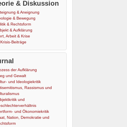
orie & Diskussion
teignung & Aneignung
eologie & Bewegung
litik & Rechtsform
bjekt & Aufklärung
rt, Arbeit & Krise
Krisis-Beiträge
rnal
ozess der Aufklärung
ieg und Gewalt
ltur- und Ideologiekritik
tisemitismus, Rassismus und
lturalismus
bjektkritik und
schlechterverhältnis
rtform- und Ökonomiekritik
aat, Nation, Demokratie und
chtsform